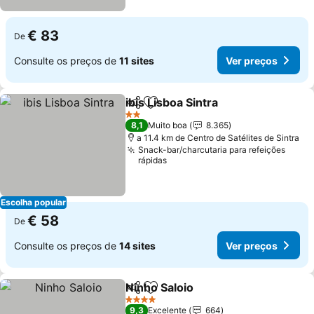
€ 83
De
Consulte os preços de
11 sites
Ver preços
ibis Lisboa Sintra
Partilhar
Adicionar aos favoritos
2 Estrelas
8,1
Muito boa
8.365
a 11.4 km de Centro de Satélites de Sintra
Snack-bar/charcutaria para refeições
rápidas
Escolha popular
€ 58
De
Consulte os preços de
14 sites
Ver preços
Ninho Saloio
Partilhar
Adicionar aos favoritos
4 Estrelas
9,3
Excelente
664