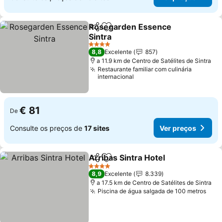
Rosegarden Essence
Partilhar
Adicionar aos favoritos
Sintra
4 Estrelas
8,8
Excelente
857
a 11.9 km de Centro de Satélites de Sintra
Restaurante familiar com culinária
internacional
€ 81
De
Consulte os preços de
17 sites
Ver preços
Arribas Sintra Hotel
Partilhar
Adicionar aos favoritos
4 Estrelas
8,9
Excelente
8.339
a 17.5 km de Centro de Satélites de Sintra
Piscina de água salgada de 100 metros