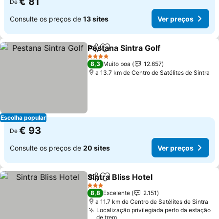
€ 81
De
Consulte os preços de
13 sites
Ver preços
Pestana Sintra Golf
Partilhar
Adicionar aos favoritos
4 Estrelas
8,3
Muito boa
12.657
a 13.7 km de Centro de Satélites de Sintra
Escolha popular
€ 93
De
Consulte os preços de
20 sites
Ver preços
Sintra Bliss Hotel
Partilhar
Adicionar aos favoritos
3 Estrelas
8,8
Excelente
2.151
a 11.7 km de Centro de Satélites de Sintra
Localização privilegiada perto da estação
de trem