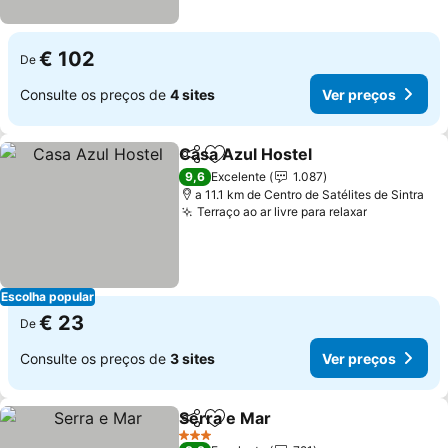
€ 102
De
Consulte os preços de
4 sites
Ver preços
Casa Azul Hostel
Partilhar
Adicionar aos favoritos
9,6
Excelente
1.087
a 11.1 km de Centro de Satélites de Sintra
Terraço ao ar livre para relaxar
Escolha popular
€ 23
De
Consulte os preços de
3 sites
Ver preços
Serra e Mar
Partilhar
Adicionar aos favoritos
3 Estrelas