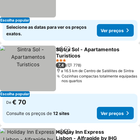
Escolha popular
Selecione as datas para ver os preços
Ver preços
exatos.
Sintra Sol - Apartamentos
Partilhar
Adicionar aos favoritos
Turisticos
3 Estrelas
7,4
778
a 16.5 km de Centro de Satélites de Sintra
Cozinhas compactas totalmente equipadas
nos quartos
Escolha popular
€ 70
De
Consulte os preços de
12 sites
Ver preços
Holiday Inn Express
Partilhar
Adicionar aos favoritos
Lisbon - Alfragide by IHG