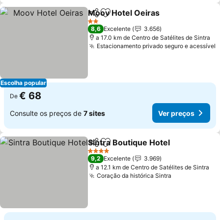
Moov Hotel Oeiras
Partilhar
Adicionar aos favoritos
2 Estrelas
8,6
Excelente
3.656
a 17.0 km de Centro de Satélites de Sintra
Estacionamento privado seguro e acessível
Escolha popular
€ 68
De
Consulte os preços de
7 sites
Ver preços
Sintra Boutique Hotel
Partilhar
Adicionar aos favoritos
4 Estrelas
9,2
Excelente
3.969
a 12.1 km de Centro de Satélites de Sintra
Coração da histórica Sintra