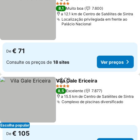
Partilhar
Adicionar aos favoritos
4 Estrelas
8,1
Muito boa
7.600
a 12.1 km de Centro de Satélites de Sintra
Localização privilegiada em frente ao
Palácio Nacional
€ 71
De
Consulte os preços de
18 sites
Ver preços
Vila Gale Ericeira
Partilhar
Adicionar aos favoritos
4 Estrelas
8,5
Excelente
7.877
a 15.5 km de Centro de Satélites de Sintra
Complexo de piscinas diversificado
Escolha popular
€ 105
De