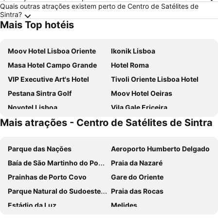
Quais outras atrações existem perto de Centro de Satélites de
Sintra?
Mais Top hotéis
Moov Hotel Lisboa Oriente
Ikonik Lisboa
Masa Hotel Campo Grande
Hotel Roma
VIP Executive Art's Hotel
Tivoli Oriente Lisboa Hotel
Pestana Sintra Golf
Moov Hotel Oeiras
Novotel Lisboa
Vila Gale Ericeira
Mais atrações - Centro de Satélites de Sintra
Meliá Lisboa Oriente
VIP Executive Zurique Hotel
Holiday Inn Express Lisbon - Alfragide by IHG
Turim Ibéria Hotel
Parque das Nações
Aeroporto Humberto Delgado
Vila Gale Sintra
Dolce CampoReal Lisboa
Baía de São Martinho do Porto
Praia da Nazaré
VIP Executive Entrecampos Hotel
Residencial Jardim Da Amadora
Prainhas de Porto Covo
Gare do Oriente
Holiday Inn Express Lisbon - Oeiras By Ihg
ibis Lisboa Parque das Naçoes
Parque Natural do Sudoeste Alentejano e Costa Vicentina
Praia das Rocas
ibis Lisboa Jose Malhoa
Eurostars Universal Lisboa
Estádio da Luz
Melides
ibis Lisboa Sintra
Stay Hotel Lisboa Aeroporto