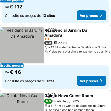
Escolha popular
€ 112
De
Consulte os preços de
13 sites
Ver preços
Residencial Jardim Da
Partilhar
Adicionar aos favoritos
Amadora
2 Estrelas
6,0
2.549
a 12.8 km de Centro de Satélites de Sintra
Vistas para o jardim e relaxamento ao ar livre
Escolha popular
€ 46
De
Consulte os preços de
11 sites
Ver preços
Quinta Nova Guest Room
Partilhar
Adicionar aos favoritos
9,0
Excelente
282
a 11.7 km de Centro de Satélites de Sintra
Acesso à cozinha compartilhada