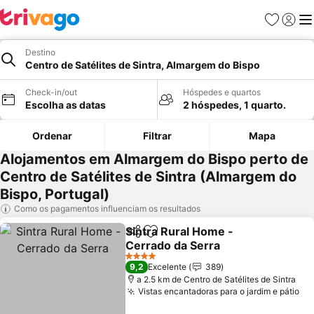
Favoritos
Iniciar
Me
Destino
Centro de Satélites de Sintra, Almargem do Bispo
Check-in/out
Hóspedes e quartos
Escolha as datas
2 hóspedes, 1 quarto.
Ordenar
Filtrar
Mapa
Alojamentos em Almargem do Bispo perto de
Centro de Satélites de Sintra (Almargem do
Bispo, Portugal)
Como os pagamentos influenciam os resultados
Sintra Rural Home -
Partilhar
Adicionar aos favoritos
Cerrado da Serra
4 Estrelas
9,2
Excelente
389
a 2.5 km de Centro de Satélites de Sintra
Vistas encantadoras para o jardim e pátio