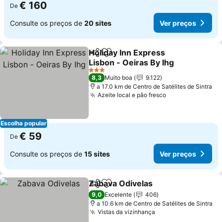
€ 160
De
Consulte os preços de
20 sites
Ver preços
Holiday Inn Express
Partilhar
Adicionar aos favoritos
Lisbon - Oeiras By Ihg
3 Estrelas
8,3
Muito boa
9.122
a 17.0 km de Centro de Satélites de Sintra
Azeite local e pão fresco
Escolha popular
€ 59
De
Consulte os preços de
15 sites
Ver preços
Zabava Odivelas
Partilhar
Adicionar aos favoritos
9,0
Excelente
406
a 10.6 km de Centro de Satélites de Sintra
Vistas da vizinhança