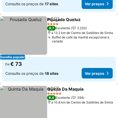
Consulte os preços de
17 sites
Ver preços
Pousada Queluz
Partilhar
Adicionar aos favoritos
4 Estrelas
8,7
Excelente
2.220
a 13.2 km de Centro de Satélites de Sintra
Buffet de café da manhã excepcional e
variado
Escolha popular
€ 73
De
Consulte os preços de
18 sites
Ver preços
Quinta Da Maquia
Partilhar
Adicionar aos favoritos
5 Estrelas
9,4
Excelente
394
a 10.8 km de Centro de Satélites de Sintra