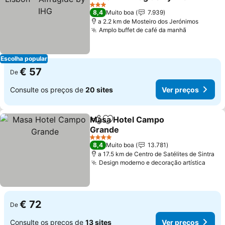
3 Estrelas
8,4
Muito boa
7.939
a 2.2 km de Mosteiro dos Jerónimos
Amplo buffet de café da manhã
Escolha popular
€ 57
De
Consulte os preços de
20 sites
Ver preços
Masa Hotel Campo
Partilhar
Adicionar aos favoritos
Grande
4 Estrelas
8,4
Muito boa
13.781
a 17.5 km de Centro de Satélites de Sintra
Design moderno e decoração artística
€ 72
De
Consulte os preços de
13 sites
Ver preços