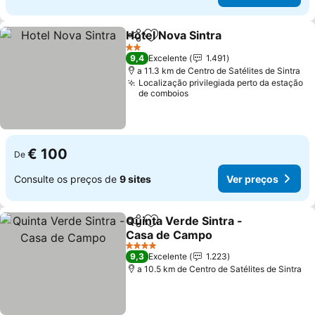
Hotel Nova Sintra
Partilhar
Adicionar aos favoritos
2 Estrelas
9,4
Excelente
1.491
a 11.3 km de Centro de Satélites de Sintra
Localização privilegiada perto da estação
de comboios
€ 100
De
Consulte os preços de
9 sites
Ver preços
Quinta Verde Sintra -
Partilhar
Adicionar aos favoritos
Casa de Campo
4 Estrelas
9,3
Excelente
1.223
a 10.5 km de Centro de Satélites de Sintra