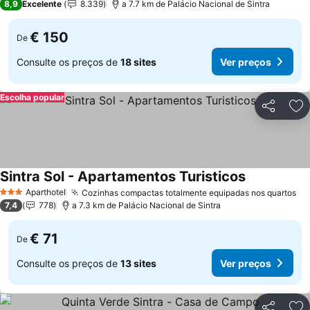
8,9
Excelente
8.339
a 7.7 km de Palácio Nacional de Sintra
€ 150
De
Consulte os preços de
18 sites
Ver preços
Escolha popular
Partilhar
Ad
Sintra Sol - Apartamentos Turisticos
Aparthotel
Cozinhas compactas totalmente equipadas nos quartos
3 Estrelas
7,4
778
a 7.3 km de Palácio Nacional de Sintra
€ 71
De
Consulte os preços de
13 sites
Ver preços