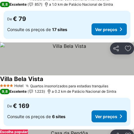
4 Estrelas
8,8
Excelente
857
a 1.0 km de Palácio Nacional de Sintra
€ 79
De
Consulte os preços de
17 sites
Ver preços
Partilhar
Ad
Villa Bela Vista
Hotel
Quartos insonorizados para estadias tranquilas
4 Estrelas
9,8
Excelente
1.223
a 0.2 km de Palácio Nacional de Sintra
€ 169
De
Consulte os preços de
6 sites
Ver preços
Escolha popular