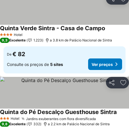
Partilhar
Ad
Quinta Verde Sintra - Casa de Campo
Hotel
4 Estrelas
9,3
Excelente
1.223
a 3.8 km de Palácio Nacional de Sintra
€ 82
De
Consulte os preços de
5 sites
Ver preços
Partilhar
Ad
Quinta do Pé Descalço Guesthouse Sintra
Hotel
Jardins exuberantes com flora diversificada
3 Estrelas
9,8
Excelente
332
a 2.2 km de Palácio Nacional de Sintra