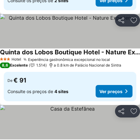
Consulte os preços de
2 sites
Ver preços
Partilhar
Ad
Quinta dos Lobos Boutique Hotel - Nature Experience
Hotel
Experiência gastronômica excepcional no local
3 Estrelas
8,6
Excelente
1.514
a 0.8 km de Palácio Nacional de Sintra
€ 91
De
Consulte os preços de
4 sites
Ver preços
Partilhar
Ad