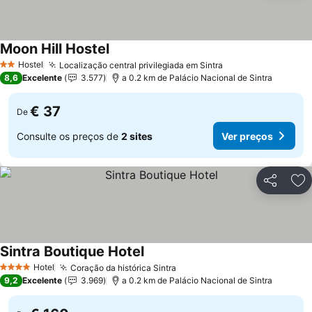
Moon Hill Hostel
Hostel
Localização central privilegiada em Sintra
2 Estrelas
8,6
Excelente
3.577
a 0.2 km de Palácio Nacional de Sintra
€ 37
De
Consulte os preços de
2 sites
Ver preços
Partilhar
Ad
Sintra Boutique Hotel
Hotel
Coração da histórica Sintra
4 Estrelas
9,2
Excelente
3.969
a 0.2 km de Palácio Nacional de Sintra