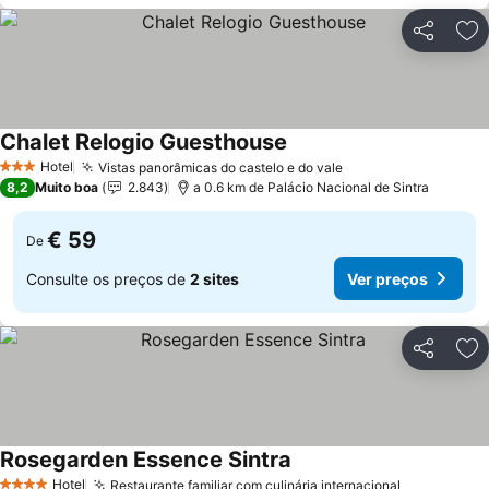
Partilhar
Ad
Chalet Relogio Guesthouse
Hotel
Vistas panorâmicas do castelo e do vale
3 Estrelas
8,2
Muito boa
2.843
a 0.6 km de Palácio Nacional de Sintra
€ 59
De
Consulte os preços de
2 sites
Ver preços
Partilhar
Ad
Rosegarden Essence Sintra
Hotel
Restaurante familiar com culinária internacional