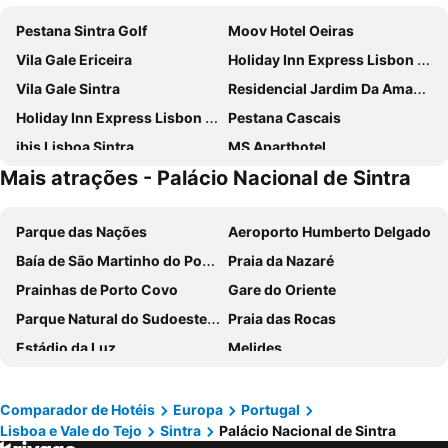
Pestana Sintra Golf
Moov Hotel Oeiras
Vila Gale Ericeira
Holiday Inn Express Lisbon - Alfragide by IHG
Vila Gale Sintra
Residencial Jardim Da Amadora
Holiday Inn Express Lisbon - Oeiras By Ihg
Pestana Cascais
ibis Lisboa Sintra
MS Aparthotel
Mais atrações - Palácio Nacional de Sintra
INATEL Oeiras
Hotel Londres Estoril
ibis Lisboa Alfragide
Hotel Lido
Parque das Nações
Aeroporto Humberto Delgado
Hotel Alvorada
Flag Hotel Lisboa Oeiras
Baía de São Martinho do Porto
Praia da Nazaré
Flag Hotel Lisboa Sintra
Eurostars Cascais
Prainhas de Porto Covo
Gare do Oriente
B&B HOTEL Lisboa Oeiras
Hotel Riviera Carcavelos
Parque Natural do Sudoeste Alentejano e Costa Vicentina
Praia das Rocas
Hotel Real Oeiras
Amazonia Jamor Hotel
Estádio da Luz
Melides
Arribas Sintra Hotel
Hotel Baia
Baleal
Portinho da Arrábida
Carcavelos Beach Hotel
Lagoas Park Hotel
Barragem do Alqueva
Praia de Buarcos
EVOLUTION Cascais-Estoril Hotel
WOT Ericeira
Comparador de Hotéis
Europa
Portugal
Lisboa e Vale do Tejo
Sintra
Palácio Nacional de Sintra
Praia de Pedrogão
Mariparque
Vila Gale Cascais
Magic Quiver Surf Lodge