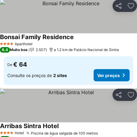
Partilhar
Ad
Bonsai Family Residence
Aparthotel
4 Estrelas
8,4
Muito boa
2.507
a 1.2 km de Palácio Nacional de Sintra
€ 64
De
Consulte os preços de
2 sites
Ver preços
Partilhar
Ad
Arribas Sintra Hotel
Hotel
Piscina de água salgada de 100 metros
4 Estrelas