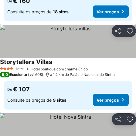
€ 160
De
Consulte os preços de
18 sites
Ver preços
Partilhar
Ad
Storytellers Villas
Hotel
Hotel boutique com charme único
4 Estrelas
9,0
Excelente
608
a 1.2 km de Palácio Nacional de Sintra
€ 107
De
Consulte os preços de
9 sites
Ver preços
Partilhar
Ad