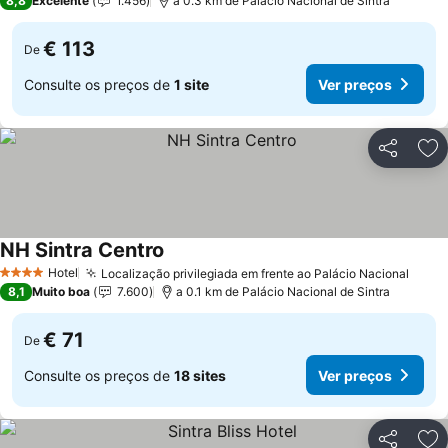
8,8
Excelente
1.456
a 0.3 km de Palácio Nacional de Sintra
€ 113
De
Consulte os preços de
1 site
Ver preços
Partilhar
Ad
NH Sintra Centro
Hotel
Localização privilegiada em frente ao Palácio Nacional
4 Estrelas
8,1
Muito boa
7.600
a 0.1 km de Palácio Nacional de Sintra
€ 71
De
Consulte os preços de
18 sites
Ver preços