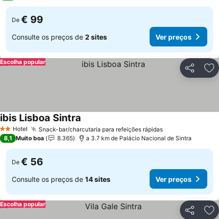
€ 99
De
Consulte os preços de
2 sites
Ver preços
Escolha popular
Partilhar
Ad
ibis Lisboa Sintra
Hotel
Snack-bar/charcutaria para refeições rápidas
2 Estrelas
8,1
Muito boa
8.365
a 3.7 km de Palácio Nacional de Sintra
€ 56
De
Consulte os preços de
14 sites
Ver preços
Escolha popular
Partilhar
Ad