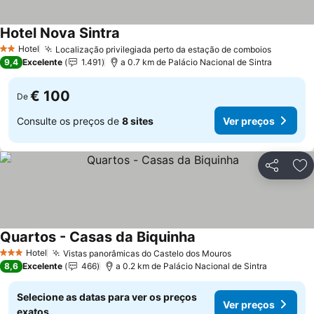
Hotel Nova Sintra
Hotel
Localização privilegiada perto da estação de comboios
2 Estrelas
9,4
Excelente
1.491
a 0.7 km de Palácio Nacional de Sintra
€ 100
De
Consulte os preços de
8 sites
Ver preços
Partilhar
Ad
Quartos - Casas da Biquinha
Hotel
Vistas panorâmicas do Castelo dos Mouros
3 Estrelas
8,6
Excelente
466
a 0.2 km de Palácio Nacional de Sintra
Selecione as datas para ver os preços
Ver preços
exatos.