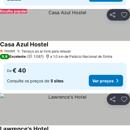
Escolha popular
Partilhar
Ad
Casa Azul Hostel
Hostel
Terraço ao ar livre para relaxar
1 Estrelas
9,6
Excelente
1.087
a 1.0 km de Palácio Nacional de Sintra
€ 40
De
Consulte os preços de
5 sites
Ver preços
Partilhar
Ad
Lawrence's Hotel