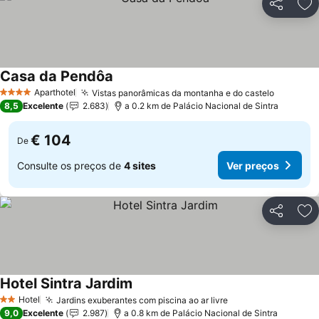
Partilhar
Ad
Casa da Pendôa
Aparthotel
Vistas panorâmicas da montanha e do castelo
4 Estrelas
8,5
Excelente
2.683
a 0.2 km de Palácio Nacional de Sintra
€ 104
De
Consulte os preços de
4 sites
Ver preços
Partilhar
Ad
Hotel Sintra Jardim
Hotel
Jardins exuberantes com piscina ao ar livre
2 Estrelas
9,0
Excelente
2.987
a 0.8 km de Palácio Nacional de Sintra