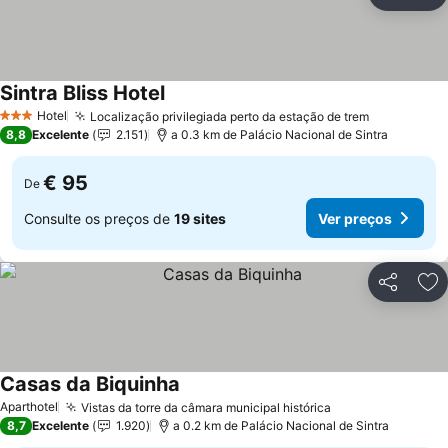
Partilhar
Ad
Sintra Bliss Hotel
Hotel
Localização privilegiada perto da estação de trem
3 Estrelas
8,8
Excelente
2.151
a 0.3 km de Palácio Nacional de Sintra
€ 95
De
Consulte os preços de
19 sites
Ver preços
Partilhar
Ad
Casas da Biquinha
Aparthotel
Vistas da torre da câmara municipal histórica
8,7
Excelente
1.920
a 0.2 km de Palácio Nacional de Sintra