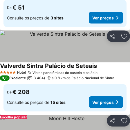
€ 51
De
Consulte os preços de
3 sites
Ver preços
Partilhar
Ad
Valverde Sintra Palácio de Seteais
Hotel
Vistas panorâmicas do castelo e palácio
5 Estrelas
9,3
Excelente
3.404
a 0.8 km de Palácio Nacional de Sintra
€ 208
De
Consulte os preços de
15 sites
Ver preços
Escolha popular
Partilhar
Ad