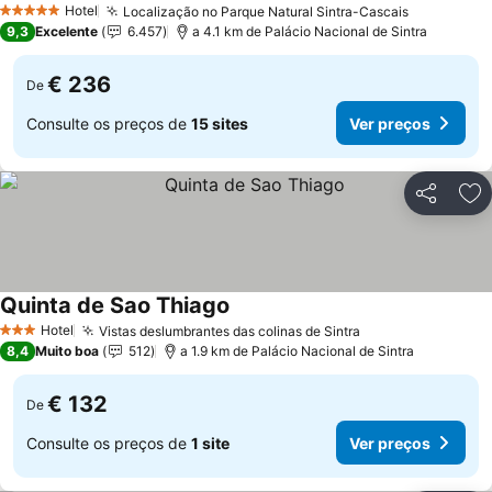
Hotel
Localização no Parque Natural Sintra-Cascais
5 Estrelas
9,3
Excelente
6.457
a 4.1 km de Palácio Nacional de Sintra
€ 236
De
Consulte os preços de
15 sites
Ver preços
Partilhar
Ad
Quinta de Sao Thiago
Hotel
Vistas deslumbrantes das colinas de Sintra
3 Estrelas
8,4
Muito boa
512
a 1.9 km de Palácio Nacional de Sintra
€ 132
De
Consulte os preços de
1 site
Ver preços