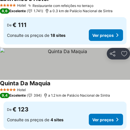
Hotel
Restaurante com refeições no terraço
5 Estrelas
8,6
Excelente
1.741
a 0.3 km de Palácio Nacional de Sintra
€ 111
De
Consulte os preços de
18 sites
Ver preços
Partilhar
Ad
Quinta Da Maquia
Hotel
5 Estrelas
9,4
Excelente
394
a 1.2 km de Palácio Nacional de Sintra
€ 123
De
Consulte os preços de
4 sites
Ver preços