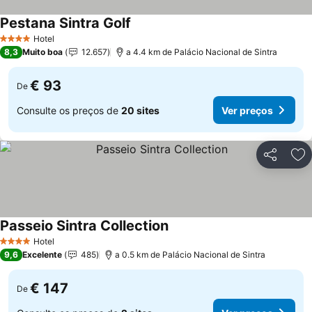
Pestana Sintra Golf
Hotel
4 Estrelas
8,3
Muito boa
12.657
a 4.4 km de Palácio Nacional de Sintra
€ 93
De
Consulte os preços de
20 sites
Ver preços
Partilhar
Ad
Passeio Sintra Collection
Hotel
4 Estrelas
9,6
Excelente
485
a 0.5 km de Palácio Nacional de Sintra
€ 147
De