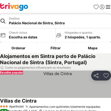
Favoritos
Iniciar
Me
Destino
Palácio Nacional de Sintra, Sintra
Check-in/out
Hóspedes e quartos
Escolha as datas
2 hóspedes, 1 quarto.
Ordenar
Filtrar
Mapa
Alojamentos em Sintra perto de Palácio
Nacional de Sintra (Sintra, Portugal)
Como os pagamentos influenciam os resultados
Escolha popular
Partilhar
Ad
Villas de Cintra
Aparthotel
Apartamentos com quitinetes totalmente equipadas
3 Estrelas