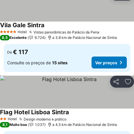
Vila Gale Sintra
Hotel
Vistas panorâmicas do Palácio da Pena
5 Estrelas
8,5
Excelente
6.724
a 3.8 km de Palácio Nacional de Sintra
€ 117
De
Consulte os preços de
15 sites
Ver preços
Partilhar
Ad
Flag Hotel Lisboa Sintra
Hotel
Design moderno e prático
2 Estrelas
8,1
Muito boa
1.037
a 4.5 km de Palácio Nacional de Sintra