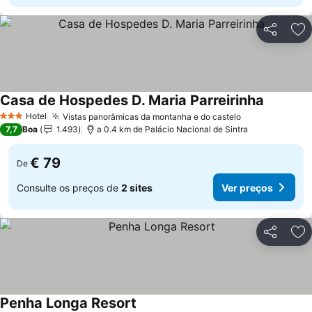
Partilhar
Ad
Casa de Hospedes D. Maria Parreirinha
Hotel
Vistas panorâmicas da montanha e do castelo
3 Estrelas
7,7
Boa
1.493
a 0.4 km de Palácio Nacional de Sintra
€ 79
De
Consulte os preços de
2 sites
Ver preços
Partilhar
Ad
Penha Longa Resort