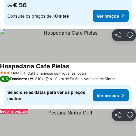
€ 56
De
Consulte os preços de
10 sites
Ver preços
Partilhar
Ad
Hospedaria Cafe Pielas
Hotel
Café charmoso com iguarias locais
3 Estrelas
8,5
Excelente
810
a 1.0 km de Palácio Nacional de Sintra
Selecione as datas para ver os preços
Ver preços
exatos.
Escolha popular
Partilhar
Ad