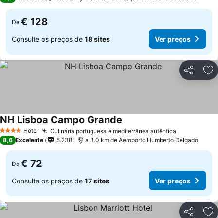
€ 128
De
Consulte os preços de
18 sites
Ver preços
Partilhar
Ad
NH Lisboa Campo Grande
Hotel
Culinária portuguesa e mediterrânea autêntica
4 Estrelas
8,6
Excelente
5.238
a 3.0 km de Aeroporto Humberto Delgado
€ 72
De
Consulte os preços de
17 sites
Ver preços
Partilhar
Ad