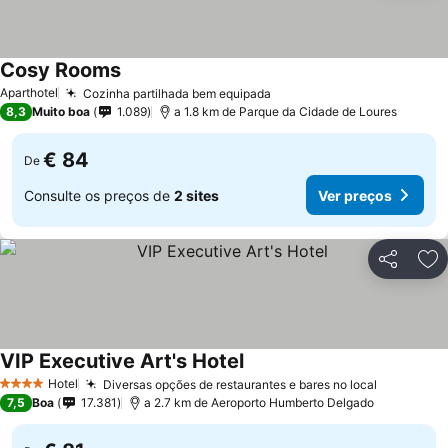
Cosy Rooms
Aparthotel
Cozinha partilhada bem equipada
8,3
Muito boa
1.089
a 1.8 km de Parque da Cidade de Loures
€ 84
De
Consulte os preços de
2 sites
Ver preços
Partilhar
Ad
VIP Executive Art's Hotel
Hotel
Diversas opções de restaurantes e bares no local
4 Estrelas
7,5
Boa
17.381
a 2.7 km de Aeroporto Humberto Delgado