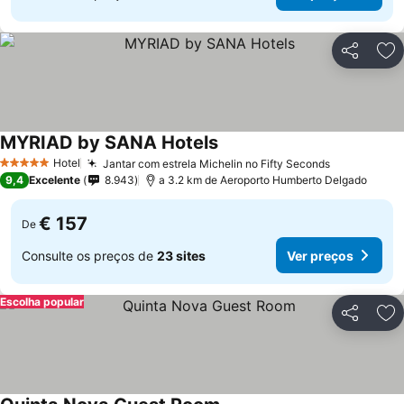
Partilhar
Ad
MYRIAD by SANA Hotels
Hotel
Jantar com estrela Michelin no Fifty Seconds
5 Estrelas
9,4
Excelente
8.943
a 3.2 km de Aeroporto Humberto Delgado
€ 157
De
Consulte os preços de
23 sites
Ver preços
Escolha popular
Partilhar
Ad