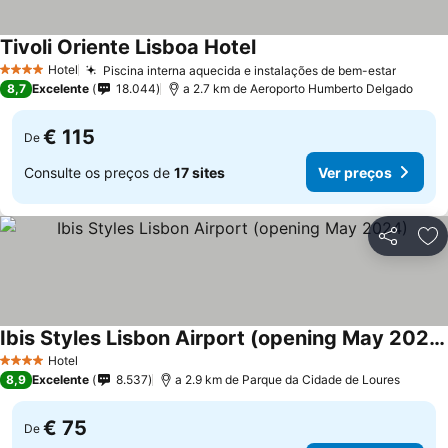
Tivoli Oriente Lisboa Hotel
Hotel
Piscina interna aquecida e instalações de bem-estar
4 Estrelas
8,7
Excelente
18.044
a 2.7 km de Aeroporto Humberto Delgado
€ 115
De
Consulte os preços de
17 sites
Ver preços
Partilhar
Ad
Ibis Styles Lisbon Airport (opening May 2024)
Hotel
4 Estrelas
8,9
Excelente
8.537
a 2.9 km de Parque da Cidade de Loures
€ 75
De