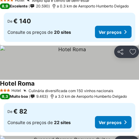
Hotel
Amplo spa e centro de bem-estar
4 Estrelas
8,9
Excelente
20.590
a 0.3 km de Aeroporto Humberto Delgado
€ 140
De
Consulte os preços de
20 sites
Ver preços
Partilhar
Ad
Hotel Roma
Hotel
Culinária diversificada com 150 vinhos nacionais
3 Estrelas
8,3
Muito boa
9.463
a 3.0 km de Aeroporto Humberto Delgado
€ 82
De
Consulte os preços de
22 sites
Ver preços