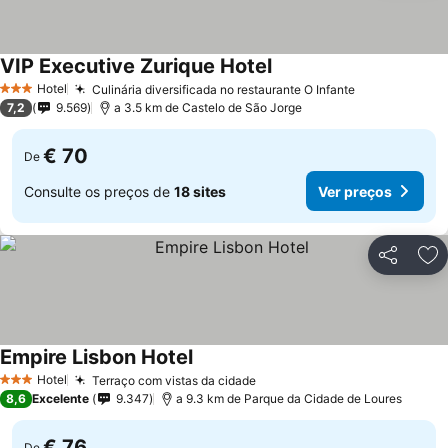
VIP Executive Zurique Hotel
Hotel
Culinária diversificada no restaurante O Infante
3 Estrelas
7,2
9.569
a 3.5 km de Castelo de São Jorge
€ 70
De
Consulte os preços de
18 sites
Ver preços
Partilhar
Ad
Empire Lisbon Hotel
Hotel
Terraço com vistas da cidade
3 Estrelas
8,6
Excelente
9.347
a 9.3 km de Parque da Cidade de Loures
€ 76
De