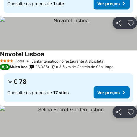
Consulte os preços de
1 site
Ver preços
Partilhar
Ad
Novotel Lisboa
Hotel
Jantar temático no restaurante A Bicicleta
4 Estrelas
8,0
Muito boa
16.035
a 3.5 km de Castelo de São Jorge
€ 78
De
Consulte os preços de
17 sites
Ver preços
Partilhar
Ad