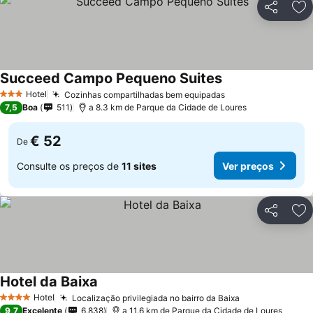
Partilhar
Ad
Succeed Campo Pequeno Suites
Hotel
Cozinhas compartilhadas bem equipadas
3 Estrelas
7,5
Boa
511
a 8.3 km de Parque da Cidade de Loures
€ 52
De
Consulte os preços de
11 sites
Ver preços
Partilhar
Ad
Hotel da Baixa
Hotel
Localização privilegiada no bairro da Baixa
4 Estrelas
9,7
Excelente
6.838
a 11.6 km de Parque da Cidade de Loures