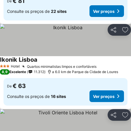
€ 81
De
Consulte os preços de
22 sites
Ver preços
Partilhar
Ad
Ikonik Lisboa
Hotel
Quartos minimalistas limpos e confortáveis
3 Estrelas
8,9
Excelente
11.312
a 6.0 km de Parque da Cidade de Loures
€ 63
De
Consulte os preços de
16 sites
Ver preços
Partilhar
Ad