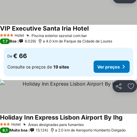
Partilhar
Ad
VIP Executive Santa Iria Hotel
Hotel
Piscina exterior sazonal com bar
4 Estrelas
7,7
Boa
6.029
a 4.0 km de Parque da Cidade de Loures
€ 66
De
Consulte os preços de
19 sites
Ver preços
Partilhar
Ad
Holiday Inn Express Lisbon Airport By Ihg
Hotel
Áreas designadas para fumantes
3 Estrelas
8,1
Muito boa
15.124
a 2.0 km de Aeroporto Humberto Delgado