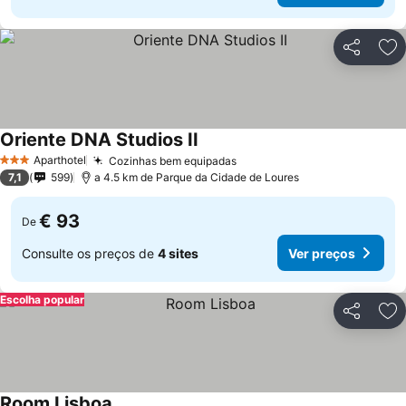
Partilhar
Ad
Oriente DNA Studios II
Aparthotel
Cozinhas bem equipadas
3 Estrelas
7,1
599
a 4.5 km de Parque da Cidade de Loures
€ 93
De
Consulte os preços de
4 sites
Ver preços
Escolha popular
Partilhar
Ad
Room Lisboa