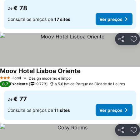
€ 78
De
Consulte os preços de
17 sites
Ver preços
Partilhar
Ad
Moov Hotel Lisboa Oriente
Hotel
Design moderno e limpo
3 Estrelas
8,7
Excelente
9.773
a 5.6 km de Parque da Cidade de Loures
€ 77
De
Consulte os preços de
11 sites
Ver preços
Partilhar
Ad