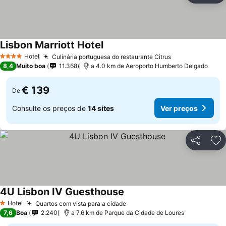
Lisbon Marriott Hotel
Hotel
Culinária portuguesa do restaurante Citrus
4 Estrelas
8,4
Muito boa
11.368
a 4.0 km de Aeroporto Humberto Delgado
€ 139
De
Consulte os preços de
14 sites
Ver preços
Partilhar
Ad
4U Lisbon IV Guesthouse
Hotel
Quartos com vista para a cidade
1 Estrelas
7,6
Boa
2.240
a 7.6 km de Parque da Cidade de Loures