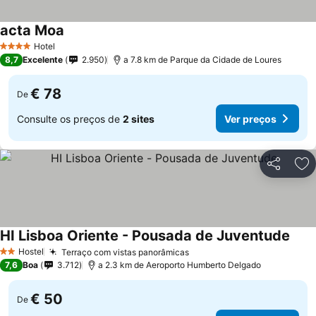
acta Moa
Hotel
4 Estrelas
8,7
Excelente
2.950
a 7.8 km de Parque da Cidade de Loures
€ 78
De
Consulte os preços de
2 sites
Ver preços
Partilhar
Ad
HI Lisboa Oriente - Pousada de Juventude
Hostel
Terraço com vistas panorâmicas
2 Estrelas
7,6
Boa
3.712
a 2.3 km de Aeroporto Humberto Delgado
€ 50
De