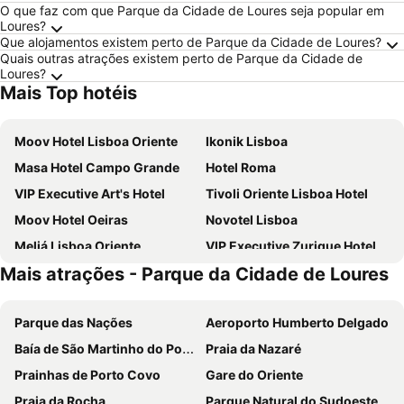
O que faz com que Parque da Cidade de Loures seja popular em
Loures?
Que alojamentos existem perto de Parque da Cidade de Loures?
Quais outras atrações existem perto de Parque da Cidade de
Loures?
Mais Top hotéis
Moov Hotel Lisboa Oriente
Ikonik Lisboa
Masa Hotel Campo Grande
Hotel Roma
VIP Executive Art's Hotel
Tivoli Oriente Lisboa Hotel
Moov Hotel Oeiras
Novotel Lisboa
Meliá Lisboa Oriente
VIP Executive Zurique Hotel
Mais atrações - Parque da Cidade de Loures
Holiday Inn Express Lisbon - Alfragide by IHG
Turim Ibéria Hotel
VIP Executive Entrecampos Hotel
Selina Secret Garden Lisbon
Parque das Nações
Aeroporto Humberto Delgado
Residencial Jardim Da Amadora
Holiday Inn Express Lisbon - Oeiras By Ihg
Baía de São Martinho do Porto
Praia da Nazaré
ibis Lisboa Parque das Naçoes
ibis Lisboa Jose Malhoa
Prainhas de Porto Covo
Gare do Oriente
Eurostars Universal Lisboa
Stay Hotel Lisboa Aeroporto
Praia da Rocha
Parque Natural do Sudoeste Alentejano e Costa Vicentina
MS Aparthotel
Universo Romantico