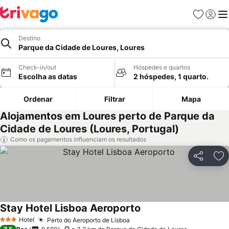
Favoritos
Iniciar
Me
Destino
Parque da Cidade de Loures, Loures
Check-in/out
Hóspedes e quartos
Escolha as datas
2 hóspedes, 1 quarto.
Ordenar
Filtrar
Mapa
Alojamentos em Loures perto de Parque da
Cidade de Loures (Loures, Portugal)
Como os pagamentos influenciam os resultados
Partilhar
Ad
Stay Hotel Lisboa Aeroporto
Hotel
Perto do Aeroporto de Lisboa
3 Estrelas