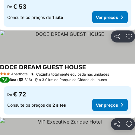
€ 53
De
Consulte os preços de
1 site
Ver preços
Partilhar
Ad
DOCE DREAM GUEST HOUSE
Aparthotel
Cozinha totalmente equipada nas unidades
3 Estrelas
7,8
Boa
316
a 3.9 km de Parque da Cidade de Loures
€ 72
De
Consulte os preços de
2 sites
Ver preços
Partilhar
Ad