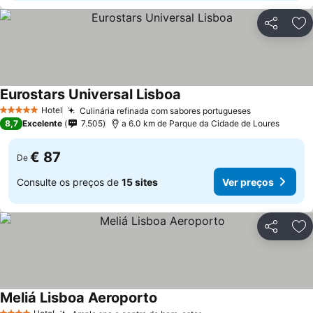
Partilhar
Ad
Eurostars Universal Lisboa
Hotel
Culinária refinada com sabores portugueses
5 Estrelas
8,7
Excelente
7.505
a 6.0 km de Parque da Cidade de Loures
€ 87
De
Consulte os preços de
15 sites
Ver preços
Partilhar
Ad
Meliá Lisboa Aeroporto