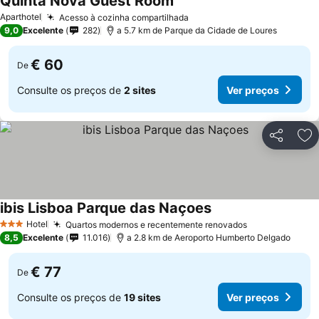
Quinta Nova Guest Room
Aparthotel
Acesso à cozinha compartilhada
9,0
Excelente
282
a 5.7 km de Parque da Cidade de Loures
€ 60
De
Consulte os preços de
2 sites
Ver preços
Partilhar
Ad
ibis Lisboa Parque das Naçoes
Hotel
Quartos modernos e recentemente renovados
3 Estrelas
8,5
Excelente
11.016
a 2.8 km de Aeroporto Humberto Delgado
€ 77
De
Consulte os preços de
19 sites
Ver preços