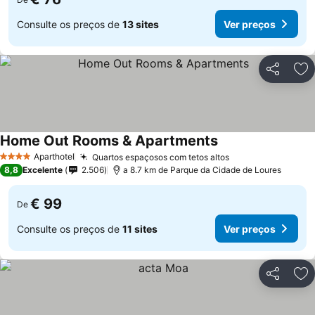
Consulte os preços de
13 sites
Ver preços
Partilhar
Ad
Home Out Rooms & Apartments
Aparthotel
Quartos espaçosos com tetos altos
4 Estrelas
8,8
Excelente
2.506
a 8.7 km de Parque da Cidade de Loures
€ 99
De
Consulte os preços de
11 sites
Ver preços
Partilhar
Ad