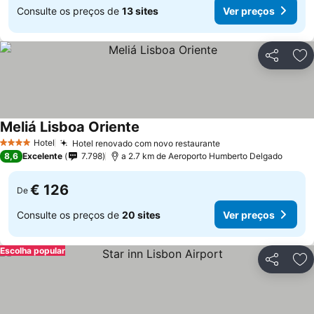
Consulte os preços de
13 sites
Ver preços
Partilhar
Ad
Meliá Lisboa Oriente
Hotel
Hotel renovado com novo restaurante
4 Estrelas
8,6
Excelente
7.798
a 2.7 km de Aeroporto Humberto Delgado
€ 126
De
Consulte os preços de
20 sites
Ver preços
Escolha popular
Partilhar
Ad