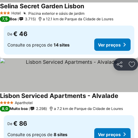
Selina Secret Garden Lisbon
Hotel
Piscina exterior e oásis de jardim
3 Estrelas
7,5
Boa
3.715
a 12.1 km de Parque da Cidade de Loures
€ 46
De
Consulte os preços de
14 sites
Ver preços
Partilhar
Ad
Lisbon Serviced Apartments - Alvalade
Aparthotel
4 Estrelas
8,0
Muito boa
2.298
a 7.2 km de Parque da Cidade de Loures
€ 86
De
Consulte os preços de
8 sites
Ver preços