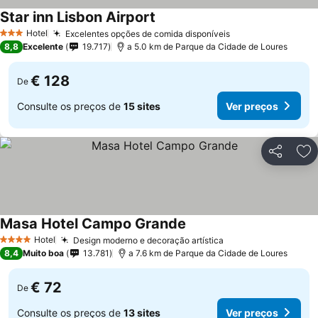
Star inn Lisbon Airport
Hotel
Excelentes opções de comida disponíveis
3 Estrelas
8,8
Excelente
19.717
a 5.0 km de Parque da Cidade de Loures
€ 128
De
Consulte os preços de
15 sites
Ver preços
Partilhar
Ad
Masa Hotel Campo Grande
Hotel
Design moderno e decoração artística
4 Estrelas
8,4
Muito boa
13.781
a 7.6 km de Parque da Cidade de Loures
€ 72
De
Consulte os preços de
13 sites
Ver preços