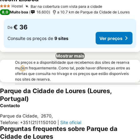
Hostel
Bar na cobertura com vista para a cidade
3 Estrelas
8,0
Muito boa
16.600
a 10.7 km de Parque da Cidade de Loures
€ 36
De
Consulte os preços de
9 sites
Ver preços
Mostrar mais
Os preços e a disponibilidade que recebemos dos sites de reserva
mudam frequentemente. Como tal, pode haver diferenças entre as
ofertas que consulta no trivago e os preços que estão disponíveis
nos sites de reserva.
Parque da Cidade de Loures (Loures,
Portugal)
Contacto
Parque da Cidade
,
2670
,
Telefone
:
+351(21)1150100
|
Site oficial
Perguntas frequentes sobre Parque da
Cidade de Loures