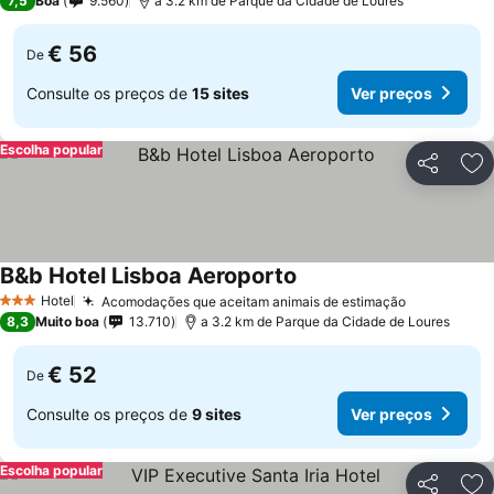
7,5
Boa
9.560
a 3.2 km de Parque da Cidade de Loures
€ 56
De
Consulte os preços de
15 sites
Ver preços
Escolha popular
Partilhar
Ad
B&b Hotel Lisboa Aeroporto
Hotel
Acomodações que aceitam animais de estimação
3 Estrelas
8,3
Muito boa
13.710
a 3.2 km de Parque da Cidade de Loures
€ 52
De
Consulte os preços de
9 sites
Ver preços
Escolha popular