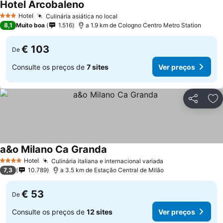
Hotel Arcobaleno
Ver preços
Hotel
Culinária asiática no local
Ver preços
3 Estrelas
8,1
Muito boa
1.516
a 1.9 km de Cologno Centro Metro Station
€ 103
De
Consulte os preços de
7 sites
Ver preços
Partilhar
Ad
a&o Milano Ca Granda
Ver preços
Hotel
Culinária italiana e internacional variada
Ver preços
4 Estrelas
7,3
10.789
a 3.5 km de Estação Central de Milão
€ 53
De
Consulte os preços de
12 sites
Ver preços