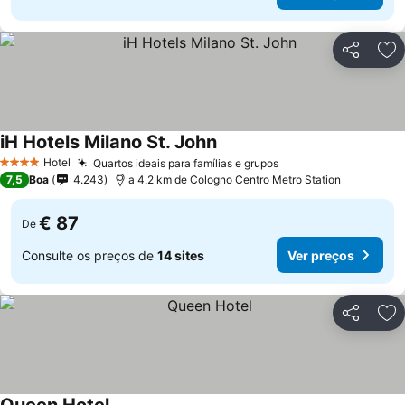
Partilhar
Ad
iH Hotels Milano St. John
Ver preços
Hotel
Quartos ideais para famílias e grupos
Ver preços
4 Estrelas
7,5
Boa
4.243
a 4.2 km de Cologno Centro Metro Station
€ 87
De
Consulte os preços de
14 sites
Ver preços
Partilhar
Ad