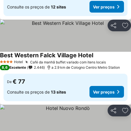
Consulte os preços de
12 sites
Ver preços
Partilhar
Ad
Best Western Falck Village Hotel
Ver preços
Hotel
Café da manhã buffet variado com itens locais
Ver preços
4 Estrelas
8,6
Excelente
2.446
a 2.9 km de Cologno Centro Metro Station
€ 77
De
Consulte os preços de
13 sites
Ver preços
Partilhar
Ad