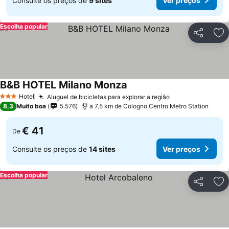
Consulte os preços de
9 sites
Ver preços
Escolha popular
Partilhar
Ad
B&B HOTEL Milano Monza
Ver preços
Hotel
Aluguel de bicicletas para explorar a região
Ver preços
3 Estrelas
8,3
Muito boa
5.576
a 7.5 km de Cologno Centro Metro Station
€ 41
De
Consulte os preços de
14 sites
Ver preços
Escolha popular
Partilhar
Ad