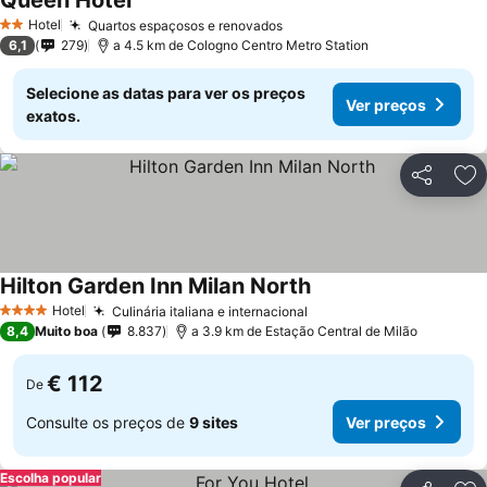
Queen Hotel
Ver preços
Hotel
Quartos espaçosos e renovados
Ver preços
2 Estrelas
6,1
279
a 4.5 km de Cologno Centro Metro Station
Selecione as datas para ver os preços
Ver preços
exatos.
Partilhar
Ad
Hilton Garden Inn Milan North
Ver preços
Hotel
Culinária italiana e internacional
Ver preços
4 Estrelas
8,4
Muito boa
8.837
a 3.9 km de Estação Central de Milão
€ 112
De
Consulte os preços de
9 sites
Ver preços
Escolha popular