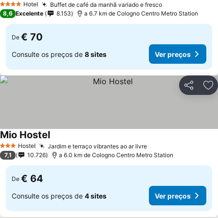
Hotel
Buffet de café da manhã variado e fresco
Ver preços
4 Estrelas
8,6
Excelente
8.153
a 6.7 km de Cologno Centro Metro Station
€ 70
De
Consulte os preços de
8 sites
Ver preços
Partilhar
Ad
Mio Hostel
Ver preços
Hostel
Jardim e terraço vibrantes ao ar livre
Ver preços
3 Estrelas
7,1
10.726
a 6.0 km de Cologno Centro Metro Station
€ 64
De
Consulte os preços de
4 sites
Ver preços