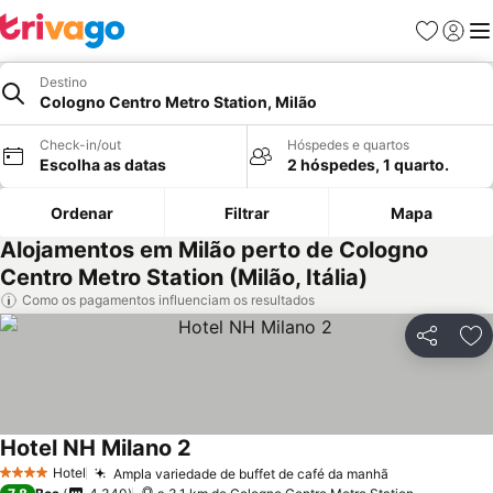
Favoritos
Iniciar
Me
Destino
Cologno Centro Metro Station, Milão
Check-in/out
Hóspedes e quartos
Escolha as datas
2 hóspedes, 1 quarto.
Ordenar
Filtrar
Mapa
Alojamentos em Milão perto de Cologno
Centro Metro Station (Milão, Itália)
Como os pagamentos influenciam os resultados
Partilhar
Ad
Hotel NH Milano 2
Ver preços
Hotel
Ampla variedade de buffet de café da manhã
Ver preços
4 Estrelas