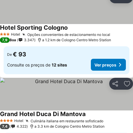
Partilhar
Ad
Hotel Sporting Cologno
Ver preços
Hotel
Opções convenientes de estacionamento no local
Ver preço
3 Estrelas
7,9
Boa
3.347
a 1.2 km de Cologno Centro Metro Station
€ 93
De
Consulte os preços de
12 sites
Ver preços
Partilhar
Ad
Grand Hotel Duca Di Mantova
Ver preços
Hotel
Culinária italiana em restaurante sofisticado
Ver preços
4 Estrelas
7,4
4.322
a 3.3 km de Cologno Centro Metro Station