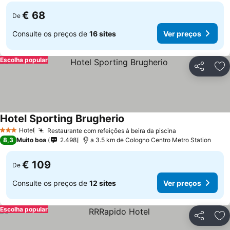
€ 68
De
Consulte os preços de
16 sites
Ver preços
Escolha popular
Partilhar
Ad
Hotel Sporting Brugherio
Ver preços
Hotel
Restaurante com refeições à beira da piscina
Ver preços
3 Estrelas
8,3
Muito boa
2.498
a 3.5 km de Cologno Centro Metro Station
€ 109
De
Consulte os preços de
12 sites
Ver preços
Escolha popular
Partilhar
Ad