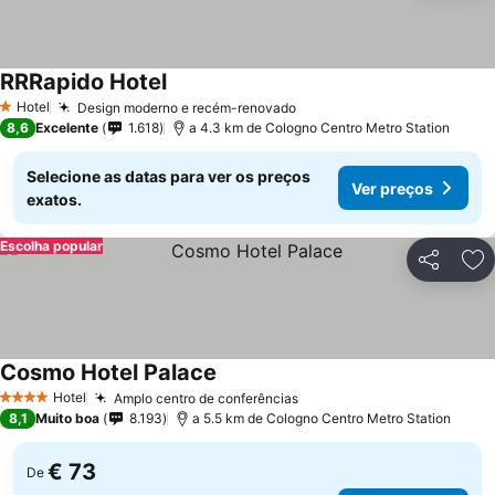
RRRapido Hotel
Ver preços
Hotel
Design moderno e recém-renovado
Ver preços
1 Estrelas
8,6
Excelente
1.618
a 4.3 km de Cologno Centro Metro Station
Selecione as datas para ver os preços
Ver preços
exatos.
Escolha popular
Partilhar
Ad
Cosmo Hotel Palace
Ver preços
Hotel
Amplo centro de conferências
Ver preços
4 Estrelas
8,1
Muito boa
8.193
a 5.5 km de Cologno Centro Metro Station
€ 73
De