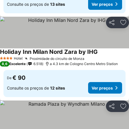
Consulte os preços de
13 sites
Ver preços
Partilhar
Ad
Holiday Inn Milan Nord Zara by IHG
Ver preços
Hotel
Proximidade do circuito de Monza
Ver preços
4 Estrelas
8,6
Excelente
6.518
a 4.3 km de Cologno Centro Metro Station
€ 90
De
Consulte os preços de
12 sites
Ver preços
Partilhar
Ad