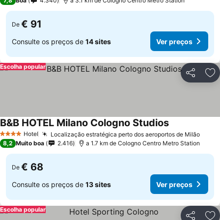
7,8
Boa
4.340
a 3.1 km de Cologno Centro Metro Station
€ 91
De
Consulte os preços de
14 sites
Ver preços
Escolha popular
Partilhar
Ad
B&B HOTEL Milano Cologno Studios
Ver preços
Hotel
Localização estratégica perto dos aeroportos de Milão
Ver p
4 Estrelas
8,2
Muito boa
2.416
a 1.7 km de Cologno Centro Metro Station
€ 68
De
Consulte os preços de
13 sites
Ver preços
Escolha popular