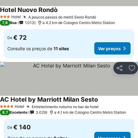
Hotel Nuovo Rondò
Ver preços
Hotel
A poucos passos do metrô Sesto Rondò
Ver preços
3 Estrelas
7,8
Boa
1.013
a 4.2 km de Cologno Centro Metro Station
€ 72
De
Consulte os preços de
11 sites
Ver preços
Partilhar
Ad
AC Hotel by Marriott Milan Sesto
Ver preços
Hotel
Entretenimento noturno no bar do hotel
Ver preços
4 Estrelas
8,7
Excelente
3.029
a 4.1 km de Cologno Centro Metro Station
€ 140
De