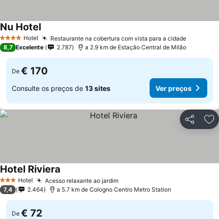
Nu Hotel
Ver preços
Hotel
Restaurante na cobertura com vista para a cidade
Ver preç
4 Estrelas
8,7
Excelente
2.787
a 2.9 km de Estação Central de Milão
€ 170
De
Consulte os preços de
13 sites
Ver preços
Partilhar
Ad
Hotel Riviera
Ver preços
Hotel
Acesso relaxante ao jardim
Ver preços
3 Estrelas
7,4
2.464
a 5.7 km de Cologno Centro Metro Station
€ 72
De