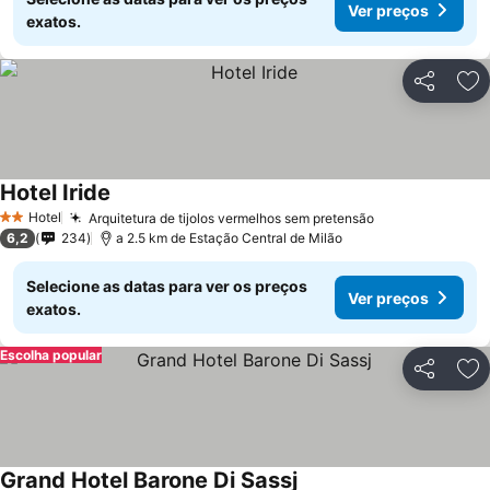
Ver preços
exatos.
Partilhar
Ad
Hotel Iride
Ver preços
Hotel
Arquitetura de tijolos vermelhos sem pretensão
Ver preços
2 Estrelas
6,2
234
a 2.5 km de Estação Central de Milão
Selecione as datas para ver os preços
Ver preços
exatos.
Escolha popular
Partilhar
Ad
Grand Hotel Barone Di Sassj