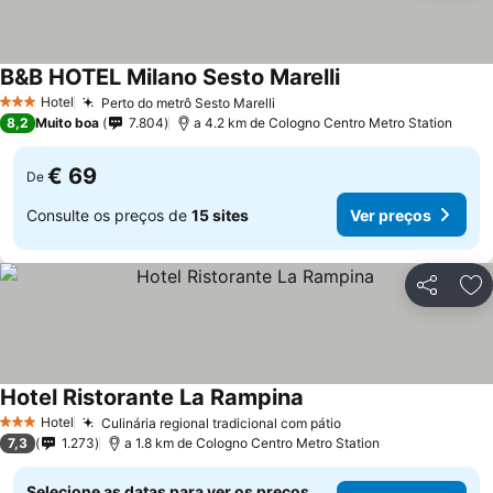
B&B HOTEL Milano Sesto Marelli
Ver preços
Hotel
Perto do metrô Sesto Marelli
Ver preços
3 Estrelas
8,2
Muito boa
7.804
a 4.2 km de Cologno Centro Metro Station
€ 69
De
Consulte os preços de
15 sites
Ver preços
Partilhar
Ad
Hotel Ristorante La Rampina
Ver preços
Hotel
Culinária regional tradicional com pátio
Ver preços
3 Estrelas
7,3
1.273
a 1.8 km de Cologno Centro Metro Station
Selecione as datas para ver os preços