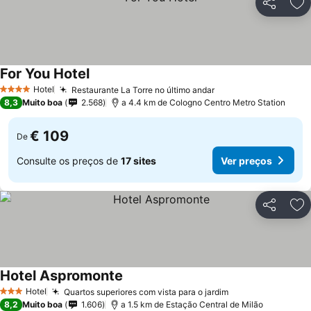
Partilhar
Ad
For You Hotel
Ver preços
Hotel
Restaurante La Torre no último andar
Ver preços
4 Estrelas
8,3
Muito boa
2.568
a 4.4 km de Cologno Centro Metro Station
€ 109
De
Consulte os preços de
17 sites
Ver preços
Partilhar
Ad
Hotel Aspromonte
Ver preços
Hotel
Quartos superiores com vista para o jardim
Ver preços
3 Estrelas
8,2
Muito boa
1.606
a 1.5 km de Estação Central de Milão