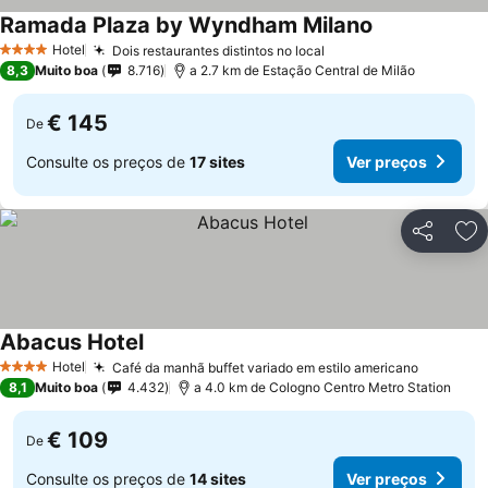
Ramada Plaza by Wyndham Milano
Ver preços
Hotel
Dois restaurantes distintos no local
Ver preços
4 Estrelas
8,3
Muito boa
8.716
a 2.7 km de Estação Central de Milão
€ 145
De
Consulte os preços de
17 sites
Ver preços
Partilhar
Ad
Abacus Hotel
Ver preços
Hotel
Café da manhã buffet variado em estilo americano
Ver pre
4 Estrelas
8,1
Muito boa
4.432
a 4.0 km de Cologno Centro Metro Station
€ 109
De
Consulte os preços de
14 sites
Ver preços