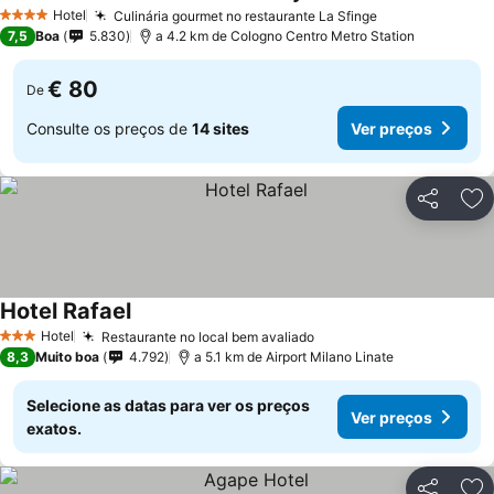
Ver preços
Hotel
Culinária gourmet no restaurante La Sfinge
Ver preços
4 Estrelas
7,5
Boa
5.830
a 4.2 km de Cologno Centro Metro Station
€ 80
De
Consulte os preços de
14 sites
Ver preços
Partilhar
Ad
Hotel Rafael
Ver preços
Hotel
Restaurante no local bem avaliado
Ver preços
3 Estrelas
8,3
Muito boa
4.792
a 5.1 km de Airport Milano Linate
Selecione as datas para ver os preços
Ver preços
exatos.