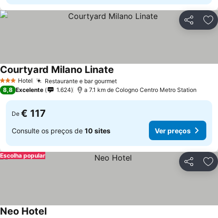
Partilhar
Ad
Courtyard Milano Linate
Ver preços
Hotel
Restaurante e bar gourmet
Ver preços
3 Estrelas
8,8
Excelente
1.624
a 7.1 km de Cologno Centro Metro Station
€ 117
De
Consulte os preços de
10 sites
Ver preços
Escolha popular
Partilhar
Ad
Neo Hotel
Ver preços