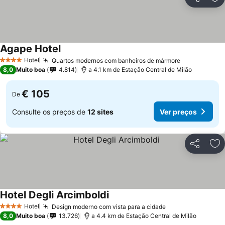
Partilhar
Ad
Agape Hotel
Ver preços
Hotel
Quartos modernos com banheiros de mármore
Ver preços
4 Estrelas
8,0
Muito boa
4.814
a 4.1 km de Estação Central de Milão
€ 105
De
Consulte os preços de
12 sites
Ver preços
Partilhar
Ad
Hotel Degli Arcimboldi
Ver preços
Hotel
Design moderno com vista para a cidade
Ver preços
4 Estrelas
8,0
Muito boa
13.726
a 4.4 km de Estação Central de Milão