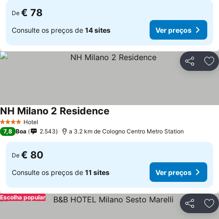
€ 78
De
Consulte os preços de
14 sites
Ver preços
Partilhar
Ad
NH Milano 2 Residence
Ver preços
Hotel
4 Estrelas
7,8
Boa
2.543
a 3.2 km de Cologno Centro Metro Station
€ 80
De
Consulte os preços de
11 sites
Ver preços
Escolha popular
Partilhar
Ad