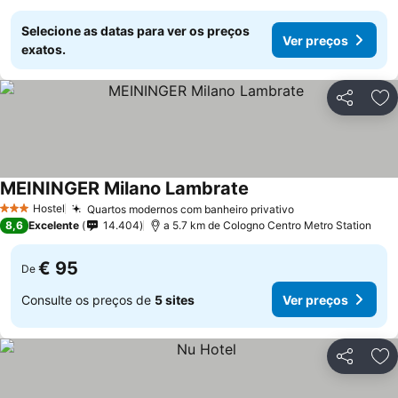
Selecione as datas para ver os preços
Ver preços
exatos.
Partilhar
Ad
MEININGER Milano Lambrate
Ver preços
Hostel
Quartos modernos com banheiro privativo
Ver preços
3 Estrelas
8,6
Excelente
14.404
a 5.7 km de Cologno Centro Metro Station
€ 95
De
Consulte os preços de
5 sites
Ver preços
Partilhar
Ad