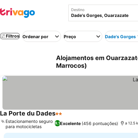
Destino
Filtros
Ordenar por
Preço
Dade's Gorges
Alojamentos em Ouarzazate
Marrocos)
La Porte du Dades
2 Estrelas
Ver preços
Estacionamento seguro
Excelente
(456 pontuações)
9,1
a 12.5 
para motocicletas
Ver preços