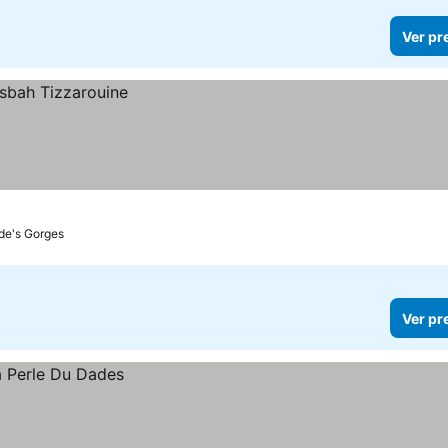
Ver pr
de's Gorges
Ver pr