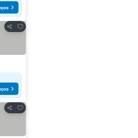
eços
Adicionar aos favoritos
Partilhar
eços
Adicionar aos favoritos
Partilhar