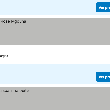
Ver pr
Gorges
Ver pr