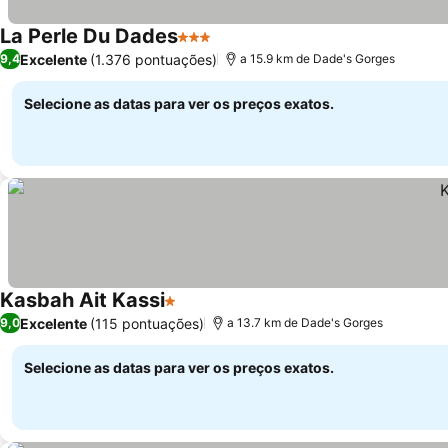
La Perle Du Dades
3 Estrelas
Ver preços
Excelente
(1.376 pontuações)
9,4
a 15.9 km de Dade's Gorges
Selecione as datas para ver os preços exatos.
Kasbah Ait Kassi
1 Estrelas
Ver preços
Excelente
(115 pontuações)
9,0
a 13.7 km de Dade's Gorges
Selecione as datas para ver os preços exatos.