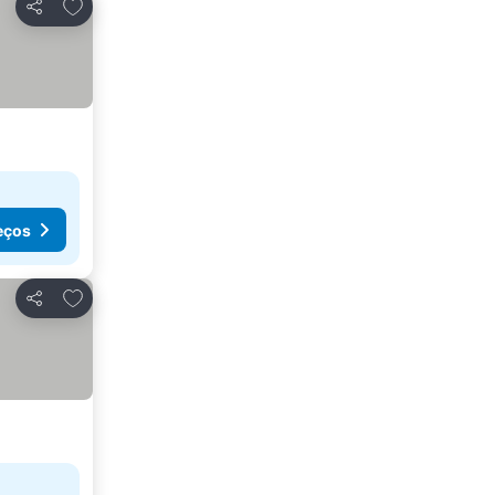
Adicionar aos favoritos
Partilhar
eços
Adicionar aos favoritos
Partilhar