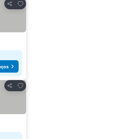
Adicionar aos favoritos
Partilhar
eços
Adicionar aos favoritos
Partilhar