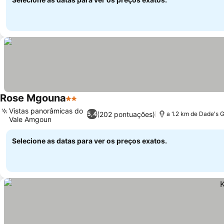
Rose Mgouna
2 Estrelas
Ver preços
Vistas panorâmicas do
(202 pontuações)
5,4
a 1.2 km de Dade's 
Vale Amgoun
Ver preços
Selecione as datas para ver os preços exatos.