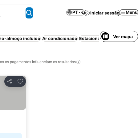
PT · €
Menu
Iniciar sessão
.
Ver mapa
o-almoço incluído
Ar condicionado
Estacionamento
Wi-fi
Reso
o os pagamentos influenciam os resultados
Adicionar aos favoritos
Partilhar