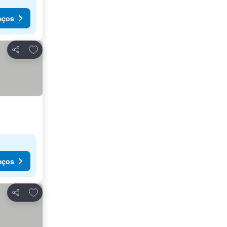
eços
Adicionar aos favoritos
Partilhar
eços
Adicionar aos favoritos
Partilhar