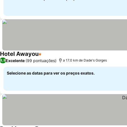
Hotel Awayou
1 Estrelas
Ver preços
Excelente
(99 pontuações)
8,9
a 17.0 km de Dade's Gorges
Selecione as datas para ver os preços exatos.