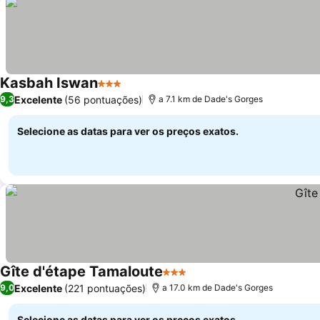
Kasbah Iswan
3 Estrelas
Ver preços
Excelente
(56 pontuações)
9,3
a 7.1 km de Dade's Gorges
Selecione as datas para ver os preços exatos.
Gîte d'étape Tamaloute
3 Estrelas
Ver preços
Excelente
(221 pontuações)
9,0
a 17.0 km de Dade's Gorges
Selecione as datas para ver os preços exatos.