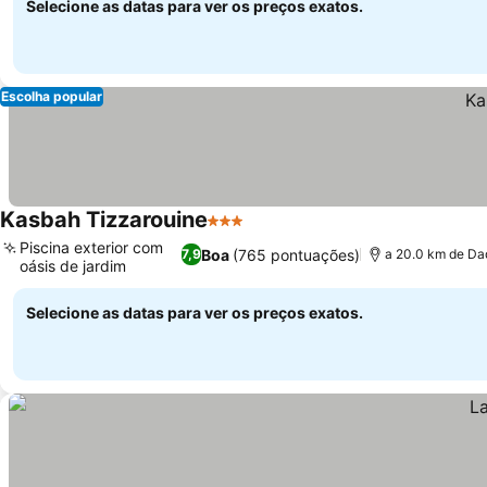
Selecione as datas para ver os preços exatos.
Escolha popular
Kasbah Tizzarouine
3 Estrelas
Ver preços
Piscina exterior com
Boa
(765 pontuações)
7,9
a 20.0 km de Da
oásis de jardim
Ver preços
Selecione as datas para ver os preços exatos.