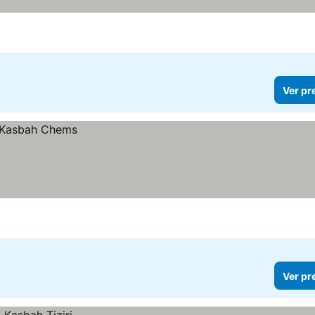
Ver pr
Ver pr