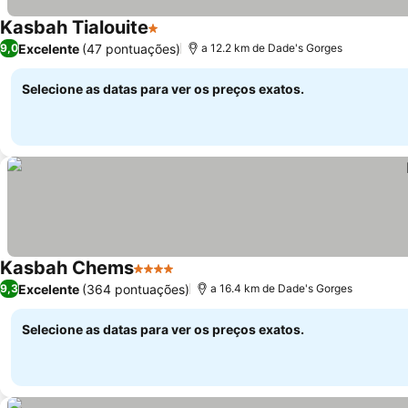
Kasbah Tialouite
1 Estrelas
Ver preços
Excelente
(47 pontuações)
9,0
a 12.2 km de Dade's Gorges
Selecione as datas para ver os preços exatos.
Kasbah Chems
4 Estrelas
Ver preços
Excelente
(364 pontuações)
9,3
a 16.4 km de Dade's Gorges
Selecione as datas para ver os preços exatos.