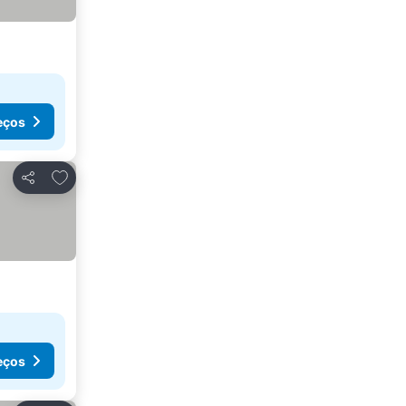
eços
Adicionar aos favoritos
Partilhar
eços