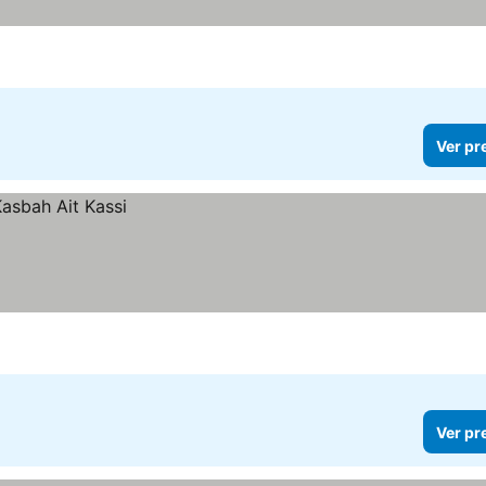
Ver pr
Ver pr