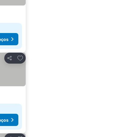
eços
Adicionar aos favoritos
Partilhar
eços