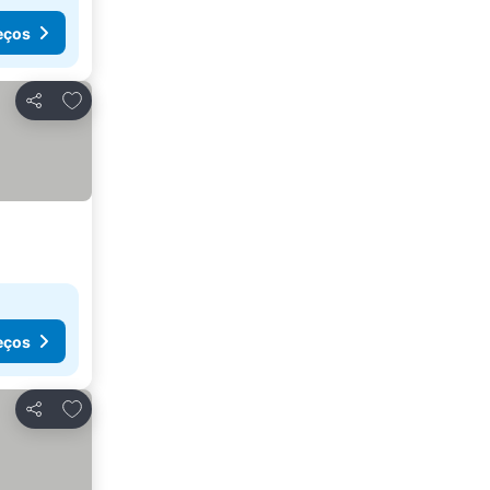
eços
Adicionar aos favoritos
Partilhar
eços
Adicionar aos favoritos
Partilhar