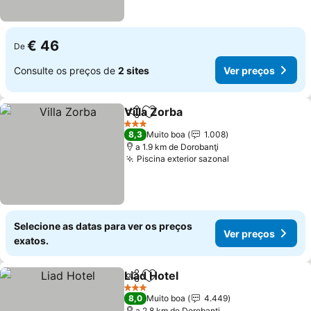
€ 46
De
Consulte os preços de
2 sites
Ver preços
Villa Zorba
Partilhar
Adicionar aos favoritos
3 Estrelas
8,3
Muito boa
1.008
a 1.9 km de Dorobanţi
Piscina exterior sazonal
Selecione as datas para ver os preços
Ver preços
exatos.
Liad Hotel
Partilhar
Adicionar aos favoritos
3 Estrelas
8,0
Muito boa
4.449
a 2.8 km de Dorobanţi