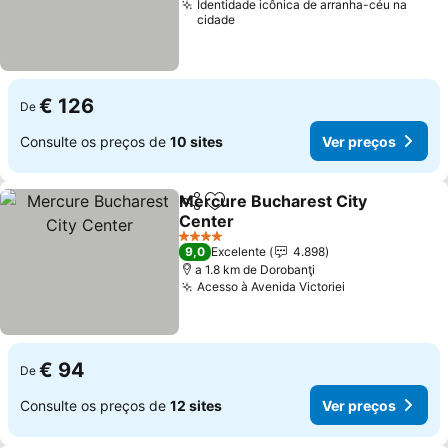
Identidade icônica de arranha-céu na
cidade
€ 126
De
Consulte os preços de
10 sites
Ver preços
Mercure Bucharest City
Partilhar
Adicionar aos favoritos
Center
4 Estrelas
9,0
Excelente
4.898
a 1.8 km de Dorobanţi
Acesso à Avenida Victoriei
€ 94
De
Consulte os preços de
12 sites
Ver preços