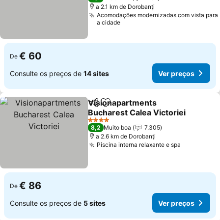
a 2.1 km de Dorobanţi
Acomodações modernizadas com vista para
a cidade
€ 60
De
Consulte os preços de
14 sites
Ver preços
Visionapartments
Partilhar
Adicionar aos favoritos
Bucharest Calea Victoriei
4 Estrelas
8,2
Muito boa
7.305
a 2.6 km de Dorobanţi
Piscina interna relaxante e spa
€ 86
De
Consulte os preços de
5 sites
Ver preços