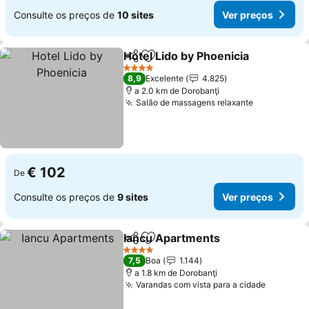
Consulte os preços de
10 sites
Ver preços
Hotel Lido by Phoenicia
Partilhar
Adicionar aos favoritos
4 Estrelas
8,9
Excelente
4.825
a 2.0 km de Dorobanţi
Salão de massagens relaxante
€ 102
De
Consulte os preços de
9 sites
Ver preços
Iancu Apartments
Partilhar
Adicionar aos favoritos
4 Estrelas
7,5
Boa
1.144
a 1.8 km de Dorobanţi
Varandas com vista para a cidade