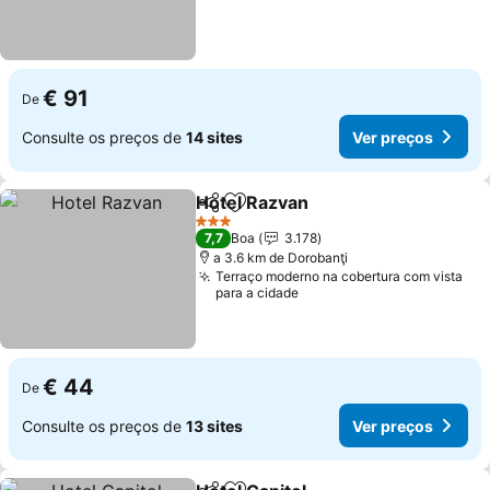
€ 91
De
Consulte os preços de
14 sites
Ver preços
Hotel Razvan
Partilhar
Adicionar aos favoritos
3 Estrelas
7,7
Boa
3.178
a 3.6 km de Dorobanţi
Terraço moderno na cobertura com vista
para a cidade
€ 44
De
Consulte os preços de
13 sites
Ver preços