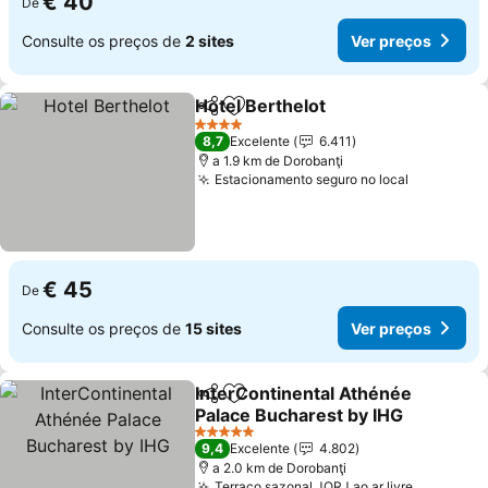
€ 40
De
Consulte os preços de
2 sites
Ver preços
Hotel Berthelot
Partilhar
Adicionar aos favoritos
4 Estrelas
8,7
Excelente
6.411
a 1.9 km de Dorobanţi
Estacionamento seguro no local
€ 45
De
Consulte os preços de
15 sites
Ver preços
InterContinental Athénée
Partilhar
Adicionar aos favoritos
Palace Bucharest by IHG
5 Estrelas
9,4
Excelente
4.802
a 2.0 km de Dorobanţi
Terraço sazonal JORJ ao ar livre