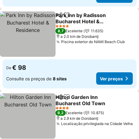
Park Inn by Radisson
Partilhar
Adicionar aos favoritos
Bucharest Hotel &
Residence
4 Estrelas
8,7
Excelente
11.635
a 2.0 km de Dorobanţi
Piscina exterior do NAMI Beach Club
€ 98
De
Consulte os preços de
8 sites
Ver preços
Hilton Garden Inn
Partilhar
Adicionar aos favoritos
Bucharest Old Town
4 Estrelas
9,2
Excelente
10.875
a 2.9 km de Dorobanţi
Localização privilegiada na Cidade Velha