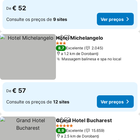
€ 52
De
Consulte os preços de
9 sites
Ver preços
Hotel Michelangelo
Partilhar
Adicionar aos favoritos
3 Estrelas
8,7
Excelente
2.045
a 1.2 km de Dorobanţi
Massagem balinesa e spa no local
€ 57
De
Consulte os preços de
12 sites
Ver preços
Grand Hotel Bucharest
Partilhar
Adicionar aos favoritos
5 Estrelas
8,9
Excelente
15.659
a 2.5 km de Dorobanţi