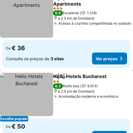
Partilhar
Adicionar aos favoritos
Apartments
3 Estrelas
8,6
Excelente
1.318
a 2.3 km de Dorobanţi
Acesso à cozinha compartilhada no subsolo
€ 36
De
Consulte os preços de
3 sites
Ver preços
Hello Hotels Bucharest
Partilhar
Adicionar aos favoritos
2 Estrelas
8,3
Muito boa
9.913
a 2.0 km de Dorobanţi
Acomodação moderna e econômica
Escolha popular
€ 50
De