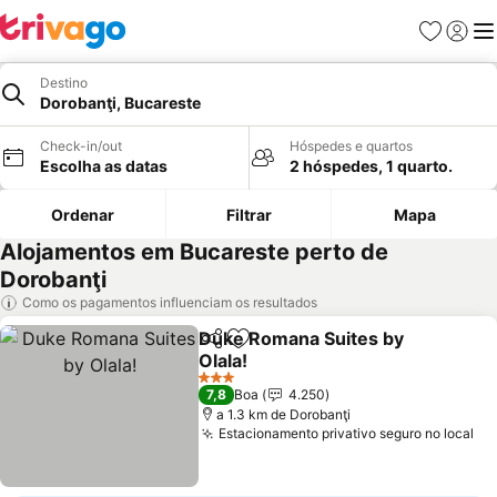
Favoritos
Iniciar
Me
Destino
Dorobanţi, Bucareste
Check-in/out
Hóspedes e quartos
Escolha as datas
2 hóspedes, 1 quarto.
Ordenar
Filtrar
Mapa
Alojamentos em Bucareste perto de
Dorobanţi
Como os pagamentos influenciam os resultados
Duke Romana Suites by
Partilhar
Adicionar aos favoritos
Olala!
3 Estrelas
7,8
Boa
4.250
a 1.3 km de Dorobanţi
Estacionamento privativo seguro no local