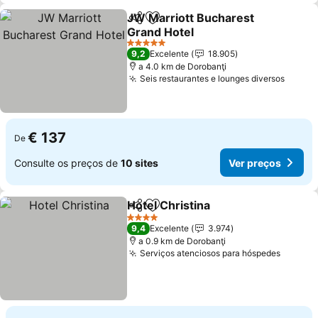
JW Marriott Bucharest
Partilhar
Adicionar aos favoritos
Grand Hotel
5 Estrelas
9,2
Excelente
18.905
a 4.0 km de Dorobanţi
Seis restaurantes e lounges diversos
€ 137
De
Consulte os preços de
10 sites
Ver preços
Hotel Christina
Partilhar
Adicionar aos favoritos
4 Estrelas
9,4
Excelente
3.974
a 0.9 km de Dorobanţi
Serviços atenciosos para hóspedes