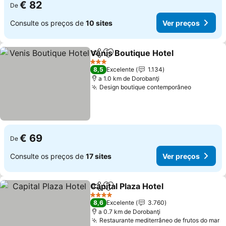
€ 82
De
Consulte os preços de
10 sites
Ver preços
Venis Boutique Hotel
Partilhar
Adicionar aos favoritos
3 Estrelas
8,5
Excelente
1.134
a 1.0 km de Dorobanţi
Design boutique contemporâneo
€ 69
De
Consulte os preços de
17 sites
Ver preços
Capital Plaza Hotel
Partilhar
Adicionar aos favoritos
4 Estrelas
8,6
Excelente
3.760
a 0.7 km de Dorobanţi
Restaurante mediterrâneo de frutos do mar