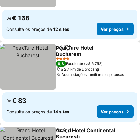
€ 168
De
Consulte os preços de
12 sites
Ver preços
PeakTure Hotel
Partilhar
Adicionar aos favoritos
Bucharest
4 Estrelas
8,8
Excelente
6.752
a 2.7 km de Dorobanţi
Acomodações familiares espaçosas
€ 83
De
Consulte os preços de
14 sites
Ver preços
Grand Hotel Continental
Partilhar
Adicionar aos favoritos
Bucuresti