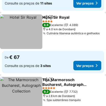
Consulte os preços de
11 sites
Ver preços
Hotel Sir Royal
Partilhar
Adicionar aos favoritos
4 Estrelas
8,6
Excelente
4.089
a 4.0 km de Dorobanţi
Culinária libanesa autêntica e grelhados
€ 67
De
Consulte os preços de
3 sites
Ver preços
The Marmorosch
Partilhar
Adicionar aos favoritos
Bucharest, Autograph
Collection
5 Estrelas
9,2
Excelente
7.732
a 2.8 km de Dorobanţi
Spa subterrâneo tranquilo