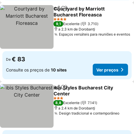
Courtyard by Marriott
Partilhar
Adicionar aos favoritos
Bucharest Floreasca
4 Estrelas
9,1
Excelente
3.710
a 2.3 km de Dorobanţi
Espaços versáteis para reuniões e eventos
€ 83
De
Consulte os preços de
10 sites
Ver preços
ibis Styles Bucharest City
Partilhar
Adicionar aos favoritos
Center
3 Estrelas
8,8
Excelente
7.141
a 2.4 km de Dorobanţi
Design tradicional e contemporâneo