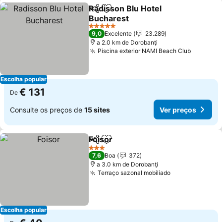
Radisson Blu Hotel
Partilhar
Adicionar aos favoritos
Bucharest
5 Estrelas
9,0
Excelente
23.289
a 2.0 km de Dorobanţi
Piscina exterior NAMI Beach Club
Escolha popular
€ 131
De
Consulte os preços de
15 sites
Ver preços
Foisor
Partilhar
Adicionar aos favoritos
3 Estrelas
7,6
Boa
372
a 3.0 km de Dorobanţi
Terraço sazonal mobiliado
Escolha popular