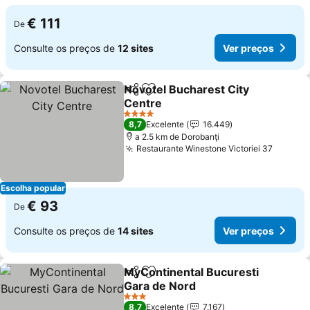
€ 111
De
Consulte os preços de
12 sites
Ver preços
Novotel Bucharest City
Partilhar
Adicionar aos favoritos
Centre
4 Estrelas
8,7
Excelente
16.449
a 2.5 km de Dorobanţi
Restaurante Winestone Victoriei 37
Escolha popular
€ 93
De
Consulte os preços de
14 sites
Ver preços
MyContinental Bucuresti
Partilhar
Adicionar aos favoritos
Gara de Nord
3 Estrelas
8,7
Excelente
7.167