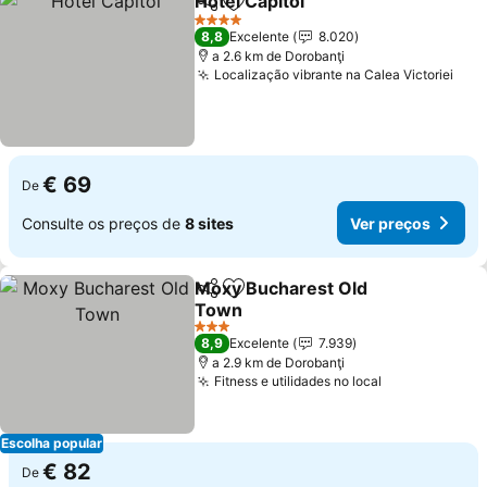
Hotel Capitol
Partilhar
Adicionar aos favoritos
4 Estrelas
8,8
Excelente
8.020
a 2.6 km de Dorobanţi
Localização vibrante na Calea Victoriei
€ 69
De
Consulte os preços de
8 sites
Ver preços
Moxy Bucharest Old
Partilhar
Adicionar aos favoritos
Town
3 Estrelas
8,9
Excelente
7.939
a 2.9 km de Dorobanţi
Fitness e utilidades no local
Escolha popular
€ 82
De