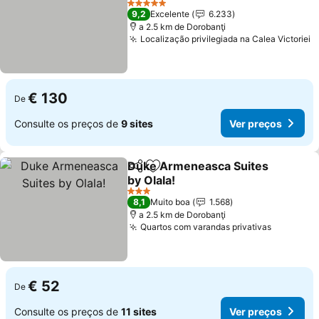
5 Estrelas
9,2
Excelente
6.233
a 2.5 km de Dorobanţi
Localização privilegiada na Calea Victoriei
€ 130
De
Consulte os preços de
9 sites
Ver preços
Duke Armeneasca Suites
Partilhar
Adicionar aos favoritos
by Olala!
3 Estrelas
8,1
Muito boa
1.568
a 2.5 km de Dorobanţi
Quartos com varandas privativas
€ 52
De
Consulte os preços de
11 sites
Ver preços