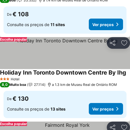
7,7
Boa
33.552
a 1.4 km de Museu Real de Ontário ROM
€ 108
De
Consulte os preços de
11 sites
Ver preços
Escolha popular
Partilhar
Ad
Holiday Inn Toronto Downtown Centre By Ihg
Hotel
3 Estrelas
8,0
Muito boa
27.114
a 1.3 km de Museu Real de Ontário ROM
€ 130
De
Consulte os preços de
13 sites
Ver preços
Escolha popular