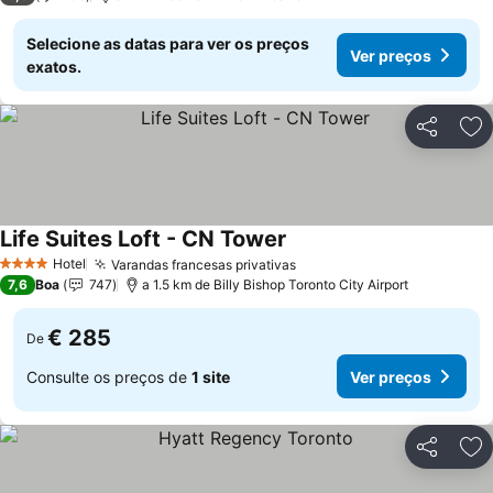
Selecione as datas para ver os preços
Ver preços
exatos.
Partilhar
Ad
Life Suites Loft - CN Tower
Hotel
Varandas francesas privativas
4 Estrelas
7,6
Boa
747
a 1.5 km de Billy Bishop Toronto City Airport
€ 285
De
Consulte os preços de
1 site
Ver preços
Partilhar
Ad