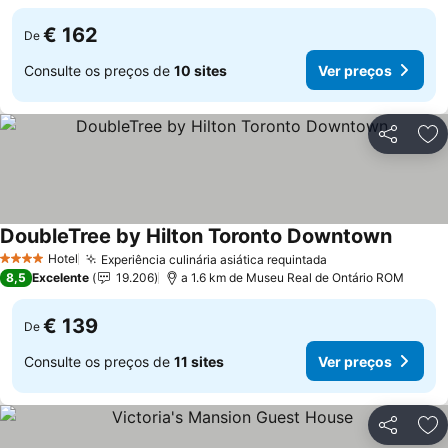
€ 162
De
Consulte os preços de
10 sites
Ver preços
Partilhar
Ad
DoubleTree by Hilton Toronto Downtown
Hotel
Experiência culinária asiática requintada
4 Estrelas
8,5
Excelente
19.206
a 1.6 km de Museu Real de Ontário ROM
€ 139
De
Consulte os preços de
11 sites
Ver preços
Partilhar
Ad