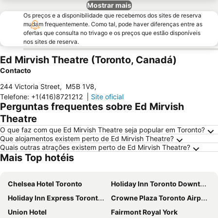
Mostrar mais
Os preços e a disponibilidade que recebemos dos sites de reserva
mudam frequentemente. Como tal, pode haver diferenças entre as
ofertas que consulta no trivago e os preços que estão disponíveis
nos sites de reserva.
Ed Mirvish Theatre (Toronto, Canadá)
Contacto
244 Victoria Street
,
M5B 1V8
,
Telefone
:
+1(416)8721212
|
Site oficial
Perguntas frequentes sobre Ed Mirvish
Theatre
O que faz com que Ed Mirvish Theatre seja popular em Toronto?
Que alojamentos existem perto de Ed Mirvish Theatre?
Quais outras atrações existem perto de Ed Mirvish Theatre?
Mais Top hotéis
Chelsea Hotel Toronto
Holiday Inn Toronto Downtown Centre By Ihg
Holiday Inn Express Toronto Downtown By Ihg
Crowne Plaza Toronto Airport by IHG
Union Hotel
Fairmont Royal York