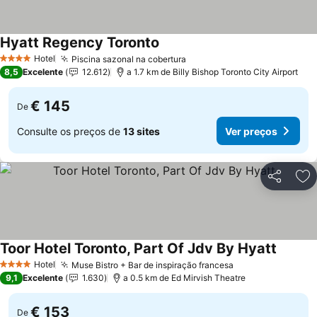
Hyatt Regency Toronto
Hotel
Piscina sazonal na cobertura
4 Estrelas
8,5
Excelente
12.612
a 1.7 km de Billy Bishop Toronto City Airport
€ 145
De
Consulte os preços de
13 sites
Ver preços
Partilhar
Ad
Toor Hotel Toronto, Part Of Jdv By Hyatt
Hotel
Muse Bistro + Bar de inspiração francesa
4 Estrelas
9,1
Excelente
1.630
a 0.5 km de Ed Mirvish Theatre
€ 153
De