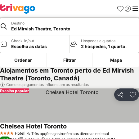
Favoritos
Iniciar
Me
Destino
Ed Mirvish Theatre, Toronto
Check-in/out
Hóspedes e quartos
Escolha as datas
2 hóspedes, 1 quarto.
Ordenar
Filtrar
Mapa
Alojamentos em Toronto perto de Ed Mirvish
Theatre (Toronto, Canadá)
Como os pagamentos influenciam os resultados
Escolha popular
Partilhar
Ad
Chelsea Hotel Toronto
Hotel
Três opções gastronômicas diversas no local
4 Estrelas