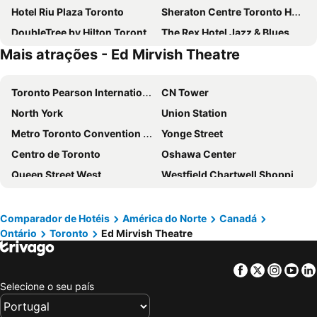
Hotel Riu Plaza Toronto
Sheraton Centre Toronto Hotel
DoubleTree by Hilton Toronto Downtown
The Rex Hotel Jazz & Blues Bar
Mais atrações - Ed Mirvish Theatre
Novotel Toronto Centre
Toronto Don Valley Hotel & Suites
Pantages Hotel Toronto Centre
Holiday Inn Toronto International Airport By Ihg
Toronto Pearson International Airport
CN Tower
Delta Hotels Toronto Airport & Conference Centre
Crowne Plaza Toronto North York
North York
Union Station
Town Inn Suites
Courtyard by Marriott Toronto Downtown
Metro Toronto Convention Centre
Yonge Street
Canopy By Hilton Toronto Yorkville
Pod-Inn Hotel
Centro de Toronto
Oshawa Center
Sheraton Gateway Hotel in Toronto International Airport
Chestnut Residence and Conference Centre - University of Toronto
Queen Street West
Westfield Chartwell Shopping Centre
Residence Inn by Marriott Toronto Downtown / Entertainment District
Hotel Victoria
Blue Mountain
First Canadian Place
Cambridge Suites Toronto
One King West Hotel & Residence
Saint Lawrence Market
Universidade de Toronto
Hampton Inn & Suites by Hilton Toronto Downtown
Royal Oak Inn
Comparador de Hotéis
América do Norte
Canadá
Ontário
Toronto
Ed Mirvish Theatre
High Park
Yorkdale Shopping Centre
Best Western Plus Travel Hotel Toronto Airport
Sheraton Toronto Airport Hotel & Conference Centre
Whirlpool Aero Car
Cataratas do Niagara
Dragon Gate Inn
Chinatown Travellers Home
Facebook
Twitter
Insta
Yo
Yorkville
Billy Bishop Toronto City Airport
Homewood Suites by Hilton Toronto Airport Corporate Centre
Pembroke Inn
Selecione o seu país
Victoria Park
Erie International Airport
Marriott Downtown at CF Toronto Eaton Centre
Embassy Suites by Hilton Toronto Airport