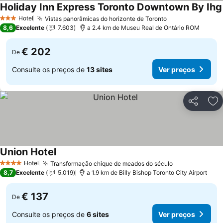
Holiday Inn Express Toronto Downtown By Ihg
Hotel
Vistas panorâmicas do horizonte de Toronto
3 Estrelas
8,6
Excelente
7.603
a 2.4 km de Museu Real de Ontário ROM
€ 202
De
Consulte os preços de
13 sites
Ver preços
Partilhar
Ad
Union Hotel
Hotel
Transformação chique de meados do século
4 Estrelas
8,7
Excelente
5.019
a 1.9 km de Billy Bishop Toronto City Airport
€ 137
De
Consulte os preços de
6 sites
Ver preços