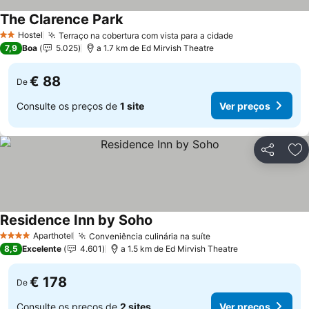
The Clarence Park
Hostel
Terraço na cobertura com vista para a cidade
2 Estrelas
7,9
Boa
5.025
a 1.7 km de Ed Mirvish Theatre
€ 88
De
Consulte os preços de
1 site
Ver preços
Partilhar
Ad
Residence Inn by Soho
Aparthotel
Conveniência culinária na suíte
4 Estrelas
8,5
Excelente
4.601
a 1.5 km de Ed Mirvish Theatre
€ 178
De
Consulte os preços de
2 sites
Ver preços