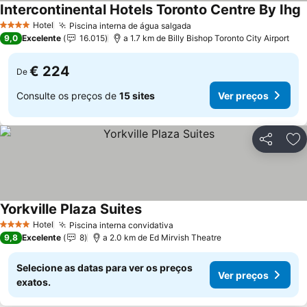
Intercontinental Hotels Toronto Centre By Ihg
Hotel
Piscina interna de água salgada
4 Estrelas
9,0
Excelente
16.015
a 1.7 km de Billy Bishop Toronto City Airport
€ 224
De
Consulte os preços de
15 sites
Ver preços
Partilhar
Ad
Yorkville Plaza Suites
Hotel
Piscina interna convidativa
4 Estrelas
9,8
Excelente
8
a 2.0 km de Ed Mirvish Theatre
Selecione as datas para ver os preços
Ver preços
exatos.