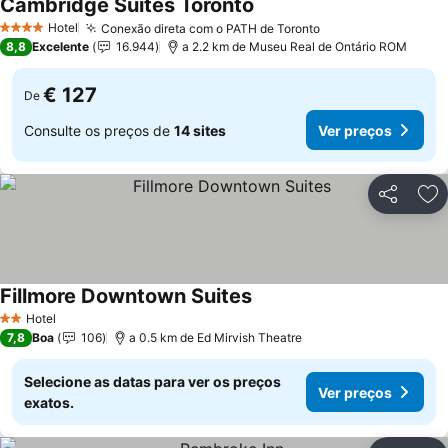
Cambridge Suites Toronto
Hotel
Conexão direta com o PATH de Toronto
4 Estrelas
8,8
Excelente
16.944
a 2.2 km de Museu Real de Ontário ROM
€ 127
De
Consulte os preços de
14 sites
Ver preços
Partilhar
Ad
Fillmore Downtown Suites
Hotel
2 Estrelas
7,8
Boa
106
a 0.5 km de Ed Mirvish Theatre
Selecione as datas para ver os preços
Ver preços
exatos.