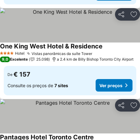
Partilhar
Ad
One King West Hotel & Residence
Hotel
Vistas panorâmicas da suíte Tower
4 Estrelas
9,0
Excelente
25.098
a 2.4 km de Billy Bishop Toronto City Airport
€ 157
De
Consulte os preços de
7 sites
Ver preços
Partilhar
Ad
Pantages Hotel Toronto Centre