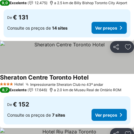
9,0
Excelente
12.475
a 2.5 km de Billy Bishop Toronto City Airport
€ 131
De
Consulte os preços de
14 sites
Ver preços
Partilhar
Ad
Sheraton Centre Toronto Hotel
Hotel
Impressionante Sheraton Club no 43º andar
4 Estrelas
8,7
Excelente
17.646
a 2.0 km de Museu Real de Ontário ROM
€ 152
De
Consulte os preços de
7 sites
Ver preços