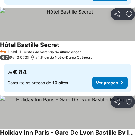
Partilhar
Ad
Hôtel Bastille Secret
Ver preços
Hotel
Vistas da varanda do último andar
Ver preços
2 Estrelas
6,7
3.073
a 1.6 km de Notre-Dame Cathedral
€ 84
De
Consulte os preços de
10 sites
Ver preços
Partilhar
Ad
Holiday Inn Paris - Gare De Lyon Bastille By Ihg