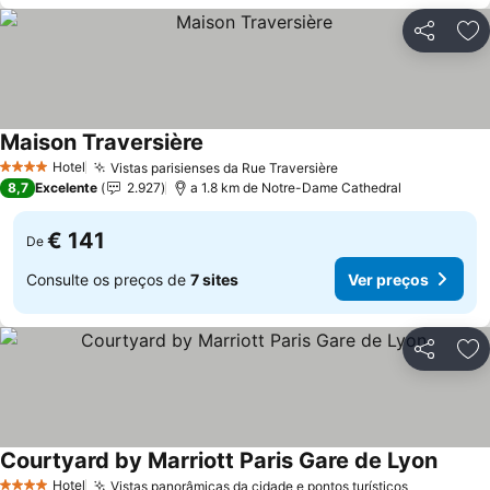
Partilhar
Ad
Maison Traversière
Ver preços
Hotel
Vistas parisienses da Rue Traversière
Ver preços
4 Estrelas
8,7
Excelente
2.927
a 1.8 km de Notre-Dame Cathedral
€ 141
De
Consulte os preços de
7 sites
Ver preços
Partilhar
Ad
Courtyard by Marriott Paris Gare de Lyon
Ver p
Hotel
Vistas panorâmicas da cidade e pontos turísticos
Ver preço