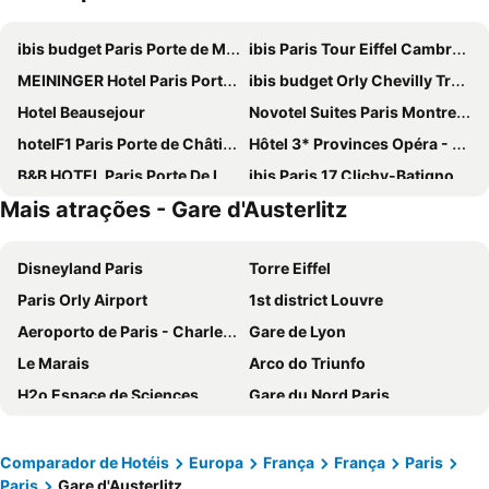
ibis budget Paris Porte de Montmartre
ibis Paris Tour Eiffel Cambronne 15ème
MEININGER Hotel Paris Porte De Vincennes
ibis budget Orly Chevilly Tram 7
Hotel Beausejour
Novotel Suites Paris Montreuil Vincennes
hotelF1 Paris Porte de Châtillon
Hôtel 3* Provinces Opéra - Vacances Bleues
B&B HOTEL Paris Porte De La Villette
ibis Paris 17 Clichy-Batignolles
Mais atrações - Gare d'Austerlitz
ibis Budget Paris La Villette 19ème
Hôtel De Paris Opera
Hotel Eiffel Seine
Ibis Villepinte
Disneyland Paris
Torre Eiffel
Novotel Paris Centre Tour Eiffel
Grand Hotel de Paris
Paris Orly Airport
1st district Louvre
Novotel Paris 17
Hôtel Rachel
Aeroporto de Paris - Charles de Gaulle
Gare de Lyon
Mercure Paris 19 Philharmonie La Villette
Exe Panorama
Le Marais
Arco do Triunfo
Comfort Hotel Paris Porte d'Ivry
Au Royal Mad
H2o Espace de Sciences
Gare du Nord Paris
Novotel Paris Centre Gare Montparnasse
ibis Styles Paris Meteor Avenue d'Italie
Champs Elysées
58 tour eiffel
Novotel Paris 14 Porte d'Orléans
Paris Rooms & Dreams Hotel
Quartier Latin
8th district Élysée
ibis budget Paris Porte d'Orleans
ibis budget Paris Porte de Vincennes
Comparador de Hotéis
Europa
França
França
Paris
Paris
Gare d'Austerlitz