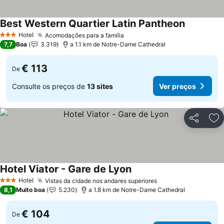
Best Western Quartier Latin Pantheon
Ver preço
Hotel
Acomodações para a família
Ver preços
3 Estrelas
7,7
Boa
3.319
a 1.1 km de Notre-Dame Cathedral
€ 113
De
Consulte os preços de
13 sites
Ver preços
Partilhar
Ad
Hotel Viator - Gare de Lyon
Ver preços
Hotel
Vistas da cidade nos andares superiores
Ver preços
3 Estrelas
8,1
Muito boa
5.230
a 1.8 km de Notre-Dame Cathedral
€ 104
De