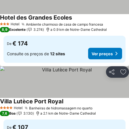
Hotel des Grandes Ecoles
Ver preços
Hotel
Ambiente charmoso de casa de campo francesa
Ver preços
3 Estrelas
8,9
Excelente
3.274
a 0.9 km de Notre-Dame Cathedral
€ 174
De
Consulte os preços de
12 sites
Ver preços
Partilhar
Ad
Villa Lutèce Port Royal
Ver preços
Hotel
Banheiras de hidromassagem no quarto
Ver preços
4 Estrelas
7,6
Boa
3.130
a 2.1 km de Notre-Dame Cathedral
€ 107
De