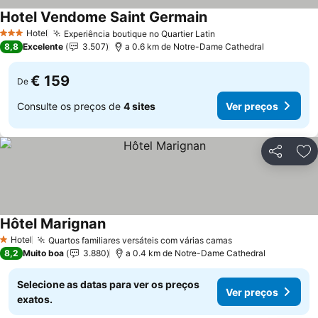
Hotel Vendome Saint Germain
Ver preços
Hotel
Experiência boutique no Quartier Latin
Ver preços
3 Estrelas
8,8
Excelente
3.507
a 0.6 km de Notre-Dame Cathedral
€ 159
De
Consulte os preços de
4 sites
Ver preços
Partilhar
Ad
Hôtel Marignan
Ver preços
Hotel
Quartos familiares versáteis com várias camas
Ver preços
1 Estrelas
8,2
Muito boa
3.880
a 0.4 km de Notre-Dame Cathedral
Selecione as datas para ver os preços
Ver preços
exatos.