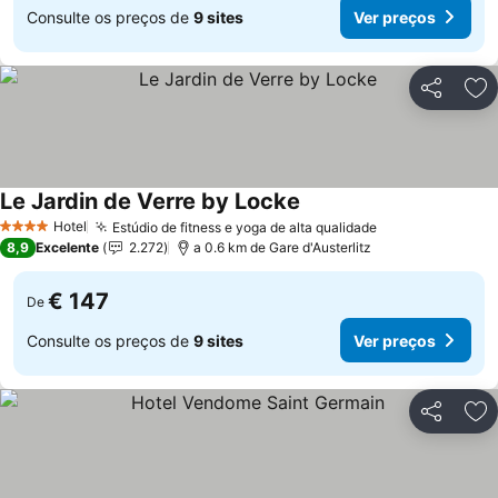
Consulte os preços de
9 sites
Ver preços
Partilhar
Ad
Le Jardin de Verre by Locke
Ver preços
Hotel
Estúdio de fitness e yoga de alta qualidade
Ver preços
4 Estrelas
8,9
Excelente
2.272
a 0.6 km de Gare d'Austerlitz
€ 147
De
Consulte os preços de
9 sites
Ver preços
Partilhar
Ad