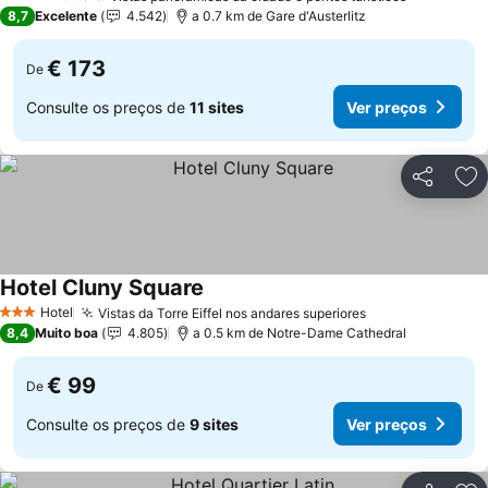
4 Estrelas
8,7
Excelente
4.542
a 0.7 km de Gare d'Austerlitz
€ 173
De
Consulte os preços de
11 sites
Ver preços
Partilhar
Ad
Hotel Cluny Square
Ver preços
Hotel
Vistas da Torre Eiffel nos andares superiores
Ver preços
3 Estrelas
8,4
Muito boa
4.805
a 0.5 km de Notre-Dame Cathedral
€ 99
De
Consulte os preços de
9 sites
Ver preços