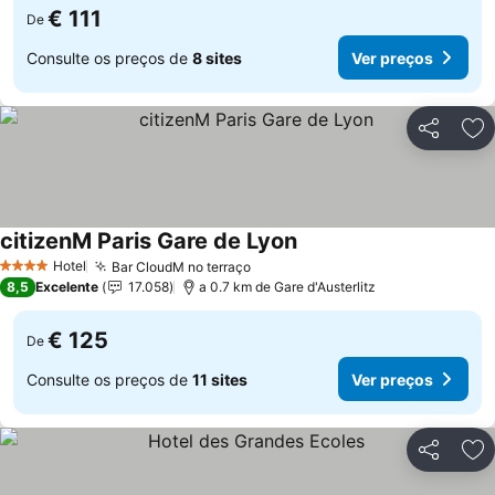
€ 111
De
Consulte os preços de
8 sites
Ver preços
Partilhar
Ad
citizenM Paris Gare de Lyon
Ver preços
Hotel
Bar CloudM no terraço
Ver preços
4 Estrelas
8,5
Excelente
17.058
a 0.7 km de Gare d'Austerlitz
€ 125
De
Consulte os preços de
11 sites
Ver preços
Partilhar
Ad