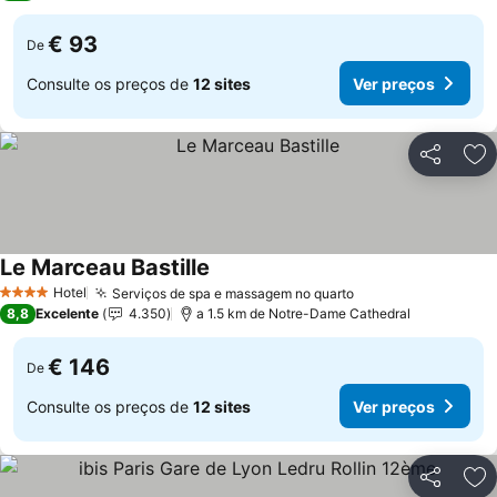
€ 93
De
Consulte os preços de
12 sites
Ver preços
Partilhar
Ad
Le Marceau Bastille
Ver preços
Hotel
Serviços de spa e massagem no quarto
Ver preços
4 Estrelas
8,8
Excelente
4.350
a 1.5 km de Notre-Dame Cathedral
€ 146
De
Consulte os preços de
12 sites
Ver preços
Partilhar
Ad