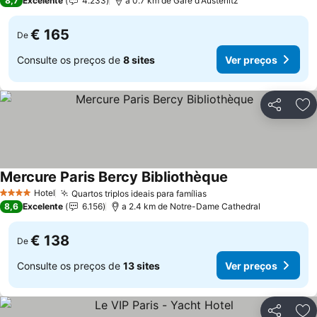
8,7
Excelente
4.233
a 0.7 km de Gare d'Austerlitz
€ 165
De
Consulte os preços de
8 sites
Ver preços
Partilhar
Ad
Mercure Paris Bercy Bibliothèque
Ver preços
Hotel
Quartos triplos ideais para famílias
Ver preços
4 Estrelas
8,6
Excelente
6.156
a 2.4 km de Notre-Dame Cathedral
€ 138
De
Consulte os preços de
13 sites
Ver preços