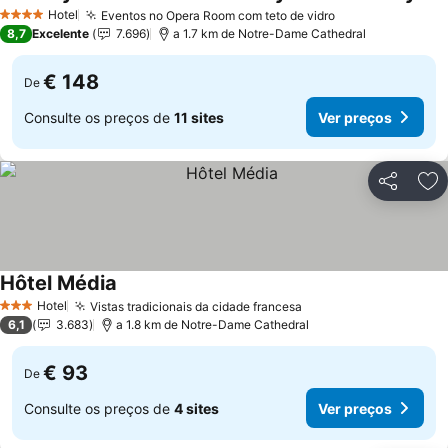
Ver preços
Hotel
Eventos no Opera Room com teto de vidro
Ver preços
4 Estrelas
8,7
Excelente
7.696
a 1.7 km de Notre-Dame Cathedral
€ 148
De
Consulte os preços de
11 sites
Ver preços
Partilhar
Ad
Hôtel Média
Ver preços
Hotel
Vistas tradicionais da cidade francesa
Ver preços
3 Estrelas
6,1
3.683
a 1.8 km de Notre-Dame Cathedral
€ 93
De
Consulte os preços de
4 sites
Ver preços