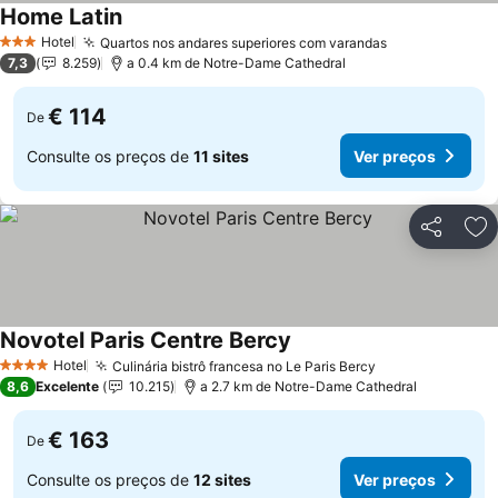
Home Latin
Ver preços
Hotel
Quartos nos andares superiores com varandas
Ver preços
3 Estrelas
7,3
8.259
a 0.4 km de Notre-Dame Cathedral
€ 114
De
Consulte os preços de
11 sites
Ver preços
Partilhar
Ad
Novotel Paris Centre Bercy
Ver preços
Hotel
Culinária bistrô francesa no Le Paris Bercy
Ver preços
4 Estrelas
8,6
Excelente
10.215
a 2.7 km de Notre-Dame Cathedral
€ 163
De
Consulte os preços de
12 sites
Ver preços