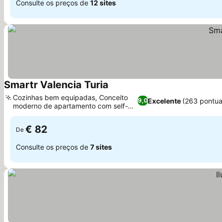
Consulte os preços de
12 sites
Smartr Valencia Turia
Ver preços
Cozinhas bem equipadas, Conceito
Excelente
(263 pontua
9,0
moderno de apartamento com self-
Ver preços
service
€ 82
De
Consulte os preços de
7 sites