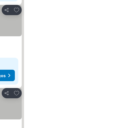
Adicionar aos favoritos
Partilhar
ços
Adicionar aos favoritos
Partilhar