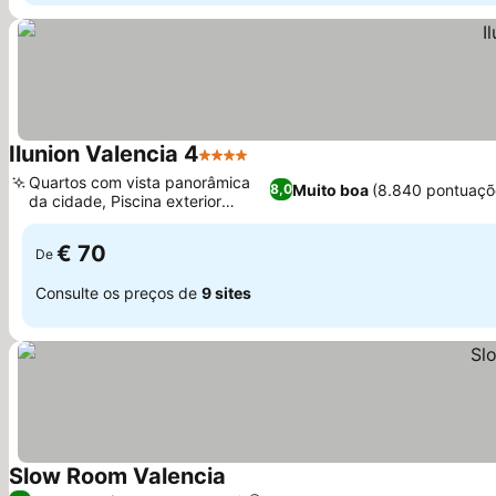
Ilunion Valencia 4
4 Estrelas
Ver preços
Quartos com vista panorâmica
Muito boa
(8.840 pontuaçõ
8,0
da cidade, Piscina exterior
Ver preços
sazonal
€ 70
De
Consulte os preços de
9 sites
Slow Room Valencia
Ver preços