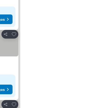
ços
Adicionar aos favoritos
Partilhar
ços
Adicionar aos favoritos
Partilhar