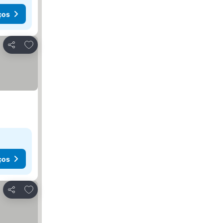
ços
Adicionar aos favoritos
Partilhar
ços
Adicionar aos favoritos
Partilhar