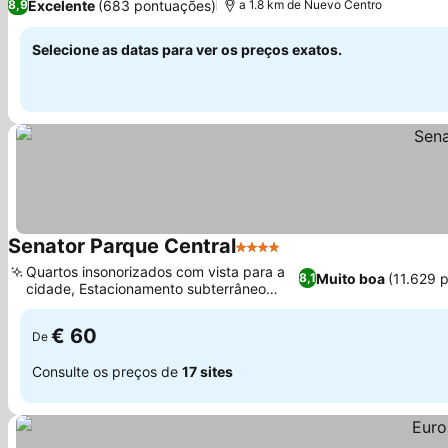
Excelente
(683 pontuações)
8,9
a 1.8 km de Nuevo Centro
Selecione as datas para ver os preços exatos.
Senator Parque Central
4 Estrelas
Ver preços
Quartos insonorizados com vista para a
Muito boa
(11.629 
8,1
cidade, Estacionamento subterrâneo
Ver preços
seguro no local
€ 60
De
Consulte os preços de
17 sites