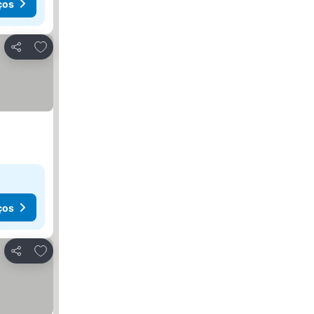
ços
Adicionar aos favoritos
Partilhar
ços
Adicionar aos favoritos
Partilhar