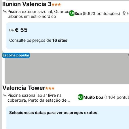
Ilunion Valencia 3
3 Estrelas
Ver preços
Piscina exterior sazonal, Quartos
Boa
(9.623 pontuações)
7,8
a
urbanos em estilo nórdico
Ver preços
€ 55
De
Consulte os preços de
16 sites
Escolha popular
Valencia Tower
3 Estrelas
Ver preços
Piscina sazonal ao ar livre na
Muito boa
(1.164 pontu
8,0
cobertura, Perto da estação de
Ver preços
metrô Empalme
Selecione as datas para ver os preços exatos.