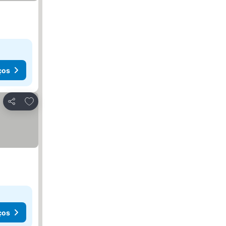
ços
Adicionar aos favoritos
Partilhar
ços