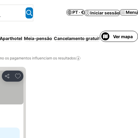
PT · €
Menu
Iniciar sessão
.
Ver mapa
Aparthotel
Meia-pensão
Cancelamento gratuito
Casa/apartamen
o os pagamentos influenciam os resultados
Adicionar aos favoritos
Partilhar