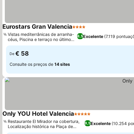
Eurostars Gran Valencia
4 Estrelas
Ver preços
Vistas mediterrânicas de arranha-
Excelente
(7.119 pontuaç
8,5
céus, Piscina e terraço no último
Ver preços
piso
€ 58
De
Consulte os preços de
14 sites
Only YOU Hotel Valencia
5 Estrelas
Ver preços
Restaurante El Mirador na cobertura,
Excelente
(10.254 po
9,5
Localização histórica na Plaça de
Ver preços
Rodrigo Botet