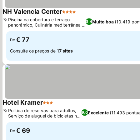
NH Valencia Center
4 Estrelas
Ver preços
Piscina na cobertura e terraço
Muito boa
(10.419 pon
8,4
panorâmico, Culinária mediterrânea e
Ver preços
internacional
€ 77
De
Consulte os preços de
17 sites
Hotel Kramer
3 Estrelas
Ver preços
Política de reservas para adultos,
Excelente
(11.493 pontu
9,0
Serviço de aluguel de bicicletas no
Ver preços
local
€ 69
De