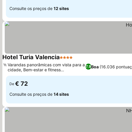
Consulte os preços de
12 sites
Hotel Turia Valencia
4 Estrelas
Ver preços
Varandas panorâmicas com vista para a
Boa
(16.036 pontuaç
7,9
cidade, Bem-estar e fitness
Ver preços
abrangentes
€ 72
De
Consulte os preços de
14 sites