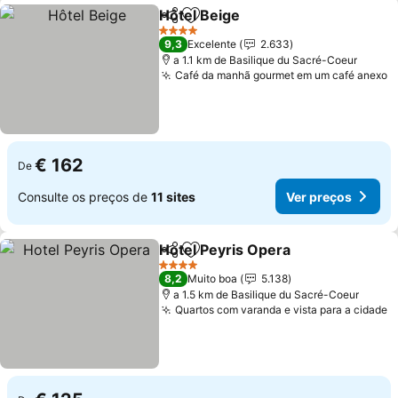
Hôtel Beige
Partilhar
Adicionar aos favoritos
Ver preços
4 Estrelas
9,3
Excelente
2.633
a 1.1 km de Basilique du Sacré-Coeur
Café da manhã gourmet em um café anexo
V
€ 162
De
Consulte os preços de
11 sites
Ver preços
Hotel Peyris Opera
Partilhar
Adicionar aos favoritos
Ver pre
4 Estrelas
8,2
Muito boa
5.138
a 1.5 km de Basilique du Sacré-Coeur
Quartos com varanda e vista para a cidade
V