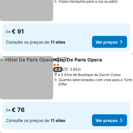
Vistas tranquilas para a rua ou pátio
Ver pr
€ 91
De
Consulte os preços de
11 sites
Ver preços
Hôtel De Paris Opera
Partilhar
Adicionar aos favoritos
Ver p
2 Estrelas
6,8
3.842
a 0.9 km de Basilique du Sacré-Coeur
Quartos selecionados com vista para a Torre
Eiffel
€ 76
De
Consulte os preços de
11 sites
Ver preços