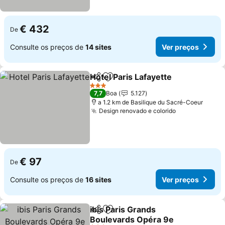
€ 432
De
Consulte os preços de
14 sites
Ver preços
Hotel Paris Lafayette
Partilhar
Adicionar aos favoritos
Ver p
3 Estrelas
7,7
Boa
5.127
a 1.2 km de Basilique du Sacré-Coeur
Design renovado e colorido
Ver preços
€ 97
De
Consulte os preços de
16 sites
Ver preços
ibis Paris Grands
Partilhar
Adicionar aos favoritos
Boulevards Opéra 9e