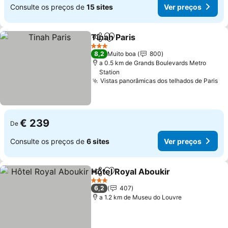
Consulte os preços de
15 sites
Ver preços
Tinah Paris
Partilhar
Adicionar aos favoritos
Ver preços
3 Estrelas
8,2
Muito boa
800
a 0.5 km de Grands Boulevards Metro
Station
Vistas panorâmicas dos telhados de Paris
Ve
€ 239
De
Consulte os preços de
6 sites
Ver preços
Hôtel Royal Aboukir
Partilhar
Adicionar aos favoritos
Ver pr
3 Estrelas
6,2
407
a 1.2 km de Museu do Louvre