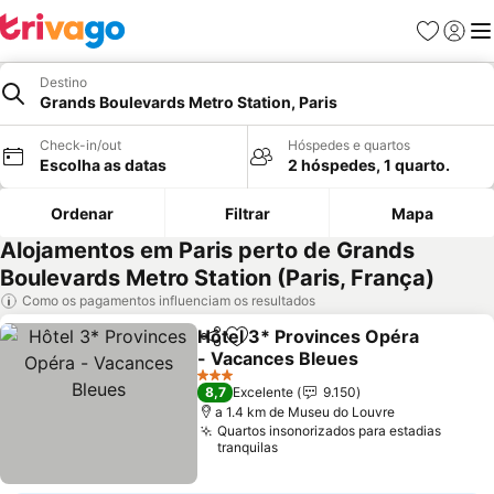
Favoritos
Iniciar
Me
Destino
Grands Boulevards Metro Station, Paris
Check-in/out
Hóspedes e quartos
Escolha as datas
2 hóspedes, 1 quarto.
Ordenar
Filtrar
Mapa
Alojamentos em Paris perto de Grands
Boulevards Metro Station (Paris, França)
Como os pagamentos influenciam os resultados
Hôtel 3* Provinces Opéra
Partilhar
Adicionar aos favoritos
- Vacances Bleues
Ver preços
3 Estrelas
8,7
Excelente
9.150
a 1.4 km de Museu do Louvre
Quartos insonorizados para estadias
tranquilas