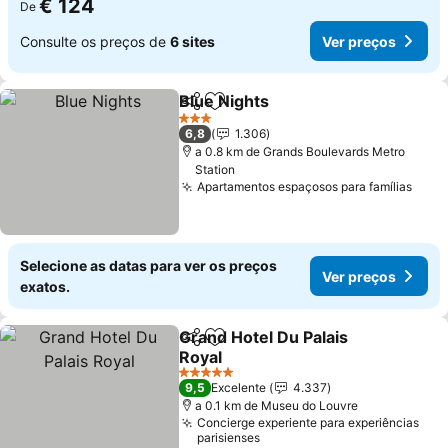
€ 124
De
Consulte os preços de
6 sites
Ver preços
Blue Nights
Partilhar
Adicionar aos favoritos
Ver preços
3 Estrelas
6,8
1.306
a 0.8 km de Grands Boulevards Metro
Station
Apartamentos espaçosos para famílias
Ver 
Selecione as datas para ver os preços
Ver preços
exatos.
Grand Hotel Du Palais
Partilhar
Adicionar aos favoritos
Royal
Ver preços
5 Estrelas
9,5
Excelente
4.337
a 0.1 km de Museu do Louvre
Concierge experiente para experiências
parisienses