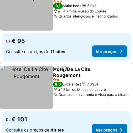
Ver preços
3 Estrelas
8,1
Muito boa
6.941
a 1.4 km de Museu do Louvre
Quartos silenciosos e insonorizados
Ver pr
€ 95
De
Consulte os preços de
11 sites
Ver preços
Hotel De La Cite
Partilhar
Adicionar aos favoritos
Rougemont
Ver preços
2 Estrelas
8,6
Excelente
7.030
a 1.2 km de Museu do Louvre
Quartos com varanda e vista para a cidade
V
€ 101
De
Consulte os preços de
4 sites
Ver preços