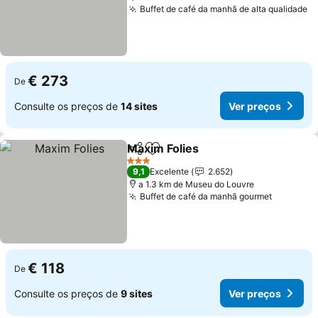
Buffet de café da manhã de alta qualidade
V
€ 273
De
Consulte os preços de
14 sites
Ver preços
Maxim Folies
Partilhar
Adicionar aos favoritos
Ver preços
3 Estrelas
9,1
Excelente
2.652
a 1.3 km de Museu do Louvre
Buffet de café da manhã gourmet
Ver preç
€ 118
De
Consulte os preços de
9 sites
Ver preços