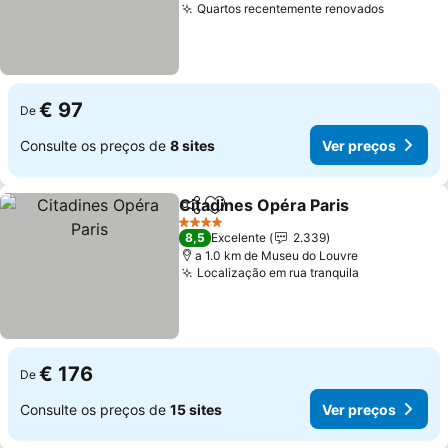
Quartos recentemente renovados
Ver pre
€ 97
De
Consulte os preços de
8 sites
Ver preços
Citadines Opéra Paris
Partilhar
Adicionar aos favoritos
Ver 
4 Estrelas
8,5
Excelente
2.339
a 1.0 km de Museu do Louvre
Localização em rua tranquila
Ver preços
€ 176
De
Consulte os preços de
15 sites
Ver preços