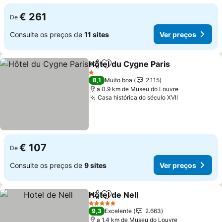
€ 261
De
Consulte os preços de
11 sites
Ver preços
Hôtel du Cygne Paris
Partilhar
Adicionar aos favoritos
Ver p
1 Estrelas
8,1
Muito boa
2.115
a 0.9 km de Museu do Louvre
Casa histórica do século XVII
Ver preços
€ 107
De
Consulte os preços de
9 sites
Ver preços
Hotel de Nell
Partilhar
Adicionar aos favoritos
Ver preços
5 Estrelas
9,3
Excelente
2.663
a 1.4 km de Museu do Louvre