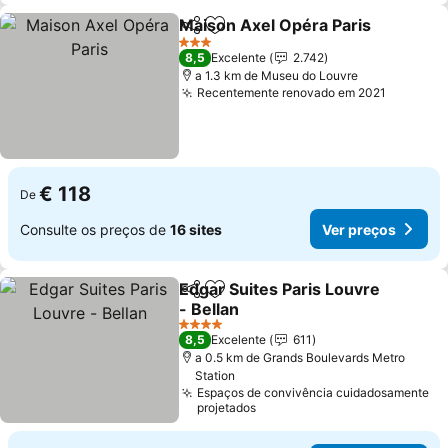
Maison Axel Opéra Paris
Partilhar
Adicionar aos favoritos
V
3 Estrelas
8,5
Excelente
2.742
a 1.3 km de Museu do Louvre
Recentemente renovado em 2021
Ver pre
€ 118
De
Consulte os preços de
16 sites
Ver preços
Edgar Suites Paris Louvre
Partilhar
Adicionar aos favoritos
- Bellan
Ver preços
4 Estrelas
8,5
Excelente
611
a 0.5 km de Grands Boulevards Metro
Station
Espaços de convivência cuidadosamente
projetados