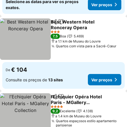
Selecione as datas para ver os preços
Ver preços
exatos.
Best Western Hotel
Partilhar
Adicionar aos favoritos
Ronceray Opera
Ver preços
3 Estrelas
7,5
Boa
5.469
a 1.1 km de Museu do Louvre
Quartos com vista para a Sacré-Cœur
Ver 
€ 104
De
Consulte os preços de
13 sites
Ver preços
l'Echiquier Opéra Hotel
Partilhar
Adicionar aos favoritos
Paris - MGallery
Collection
Ver preços
4 Estrelas
9,2
Excelente
4.138
a 1.4 km de Museu do Louvre
Quartos espaçosos estilo apartamento
parisiense