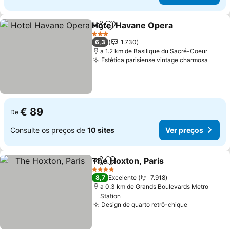
Hotel Havane Opera
Partilhar
Adicionar aos favoritos
Ver p
3 Estrelas
6,3
1.730
a 1.2 km de Basilique du Sacré-Coeur
Estética parisiense vintage charmosa
Ver p
€ 89
De
Consulte os preços de
10 sites
Ver preços
The Hoxton, Paris
Partilhar
Adicionar aos favoritos
Ver preç
4 Estrelas
8,7
Excelente
7.918
a 0.3 km de Grands Boulevards Metro
Station
Design de quarto retrô-chique
Ver preços