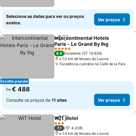
Selecione as datas para ver os preços
Ver preços
exatos.
Intercontinental Hotels
Partilhar
Adicionar aos favoritos
Paris - Le Grand By Ihg
Ver preços
5 Estrelas
8,8
Excelente
14.829
a 1.0 km de Museu do Louvre
Excelência culinária no Café de la Paix
Ver 
Escolha popular
€ 488
De
Consulte os preços de
11 sites
Ver preços
WIT Hotel
Partilhar
Adicionar aos favoritos
Ver preços
3 Estrelas
7,1
4.238
a 1.4 km de Museu do Louvre