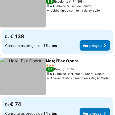
8,9
Excelente
1.898
a 1.5 km de Museu do Louvre
Lobby único com tema de aviação
Ver pre
€ 138
De
Consulte os preços de
15 sites
Ver preços
Hotel Pax Opera
Partilhar
Adicionar aos favoritos
Ver preço
3 Estrelas
7,9
Boa
4.182
a 1.2 km de Basilique du Sacré-Coeur
Acesso direto ao metrô na estação Cadet
Ve
€ 74
De
Consulte os preços de
14 sites
Ver preços