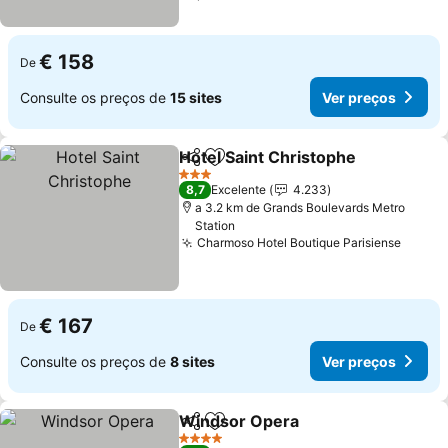
€ 158
De
Consulte os preços de
15 sites
Ver preços
Hotel Saint Christophe
Partilhar
Adicionar aos favoritos
Ver
3 Estrelas
8,7
Excelente
4.233
a 3.2 km de Grands Boulevards Metro
Station
Charmoso Hotel Boutique Parisiense
Ver p
€ 167
De
Consulte os preços de
8 sites
Ver preços
Windsor Opera
Partilhar
Adicionar aos favoritos
Ver preços
4 Estrelas