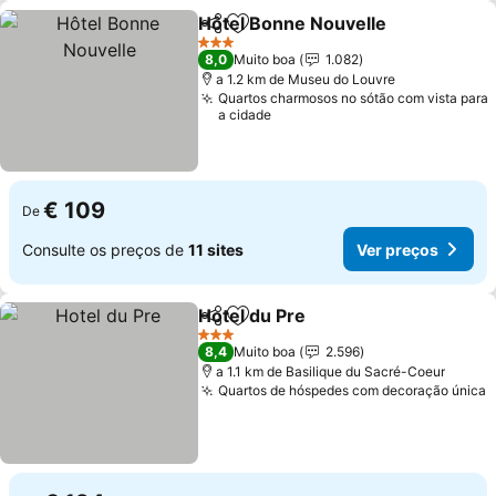
Hôtel Bonne Nouvelle
Partilhar
Adicionar aos favoritos
Ver 
3 Estrelas
8,0
Muito boa
1.082
a 1.2 km de Museu do Louvre
Quartos charmosos no sótão com vista para
a cidade
€ 109
De
Consulte os preços de
11 sites
Ver preços
Hotel du Pre
Partilhar
Adicionar aos favoritos
Ver preços
3 Estrelas
8,4
Muito boa
2.596
a 1.1 km de Basilique du Sacré-Coeur
Quartos de hóspedes com decoração única
V