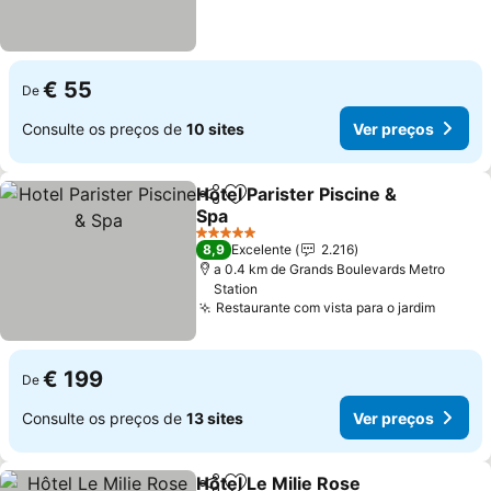
€ 55
De
Consulte os preços de
10 sites
Ver preços
Hotel Parister Piscine &
Partilhar
Adicionar aos favoritos
Spa
Ver preços
5 Estrelas
8,9
Excelente
2.216
a 0.4 km de Grands Boulevards Metro
Station
Restaurante com vista para o jardim
Ver pr
€ 199
De
Consulte os preços de
13 sites
Ver preços
Hôtel Le Milie Rose