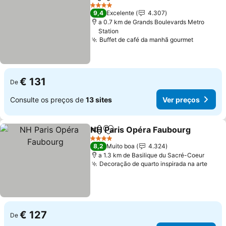
Partilhar
Adicionar aos favoritos
Ver pr
4 Estrelas
9,4
Excelente
4.307
a 0.7 km de Grands Boulevards Metro
Station
Buffet de café da manhã gourmet
Ver preç
€ 131
De
Consulte os preços de
13 sites
Ver preços
NH Paris Opéra Faubourg
Partilhar
Adicionar aos favoritos
4 Estrelas
8,2
Muito boa
4.324
a 1.3 km de Basilique du Sacré-Coeur
Decoração de quarto inspirada na arte
Ver 
€ 127
De