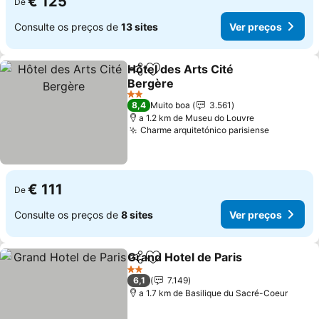
€ 125
De
Consulte os preços de
13 sites
Ver preços
Hôtel des Arts Cité
Partilhar
Adicionar aos favoritos
Bergère
Ver preços
2 Estrelas
8,4
Muito boa
3.561
a 1.2 km de Museu do Louvre
Charme arquitetónico parisiense
Ver preç
€ 111
De
Consulte os preços de
8 sites
Ver preços
Grand Hotel de Paris
Partilhar
Adicionar aos favoritos
Ver p
2 Estrelas
6,1
7.149
a 1.7 km de Basilique du Sacré-Coeur