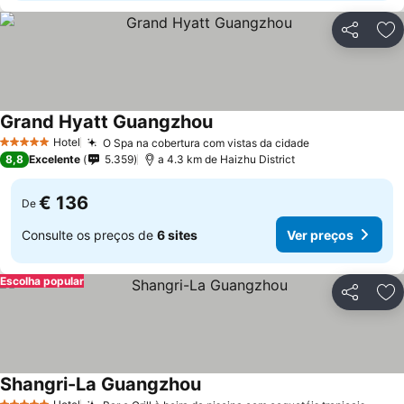
Partilhar
Ad
Grand Hyatt Guangzhou
Hotel
O Spa na cobertura com vistas da cidade
5 Estrelas
8,8
Excelente
5.359
a 4.3 km de Haizhu District
€ 136
De
Consulte os preços de
6 sites
Ver preços
Escolha popular
Partilhar
Ad
Shangri-La Guangzhou