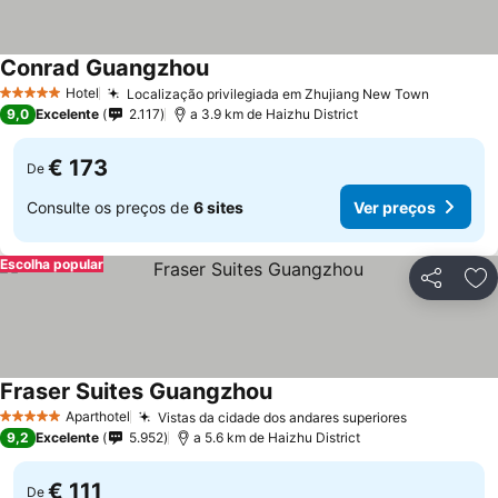
Conrad Guangzhou
Hotel
Localização privilegiada em Zhujiang New Town
5 Estrelas
9,0
Excelente
2.117
a 3.9 km de Haizhu District
€ 173
De
Consulte os preços de
6 sites
Ver preços
Escolha popular
Partilhar
Ad
Fraser Suites Guangzhou
Aparthotel
Vistas da cidade dos andares superiores
5 Estrelas
9,2
Excelente
5.952
a 5.6 km de Haizhu District
€ 111
De