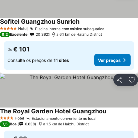
Sofitel Guangzhou Sunrich
Hotel
Piscina interna com música subaquática
5 Estrelas
9,2
Excelente
20.392
a 6.1 km de Haizhu District
€ 101
De
Consulte os preços de
11 sites
Ver preços
Partilhar
Ad
The Royal Garden Hotel Guangzhou
Hotel
Estacionamento conveniente no local
4 Estrelas
7,5
Boa
6.638
a 1.5 km de Haizhu District