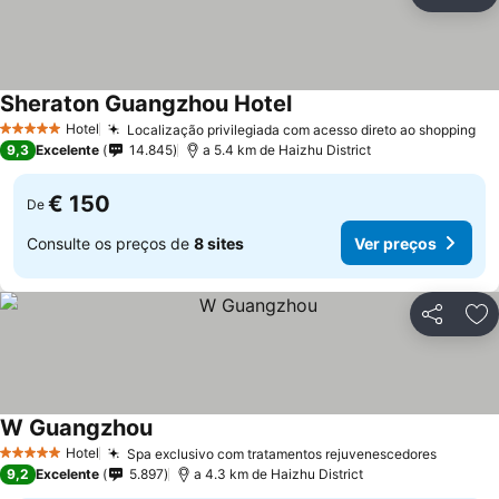
Partilhar
Ad
Sheraton Guangzhou Hotel
Hotel
Localização privilegiada com acesso direto ao shopping
5 Estrelas
9,3
Excelente
14.845
a 5.4 km de Haizhu District
€ 150
De
Consulte os preços de
8 sites
Ver preços
Partilhar
Ad
W Guangzhou
Hotel
Spa exclusivo com tratamentos rejuvenescedores
5 Estrelas
9,2
Excelente
5.897
a 4.3 km de Haizhu District