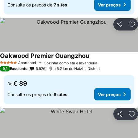
Consulte os preços de
7 sites
Ver preços
Partilhar
Ad
Oakwood Premier Guangzhou
Aparthotel
Cozinha completa e lavanderia
5 Estrelas
9,1
Excelente
5.526
a 5.2 km de Haizhu District
€ 89
De
Consulte os preços de
8 sites
Ver preços
Partilhar
Ad