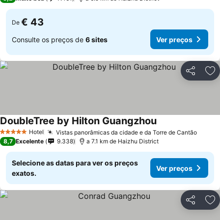
€ 43
De
Consulte os preços de
6 sites
Ver preços
Partilhar
Ad
DoubleTree by Hilton Guangzhou
Hotel
Vistas panorâmicas da cidade e da Torre de Cantão
5 Estrelas
8,7
Excelente
9.338
a 7.1 km de Haizhu District
Selecione as datas para ver os preços
Ver preços
exatos.
Partilhar
Ad