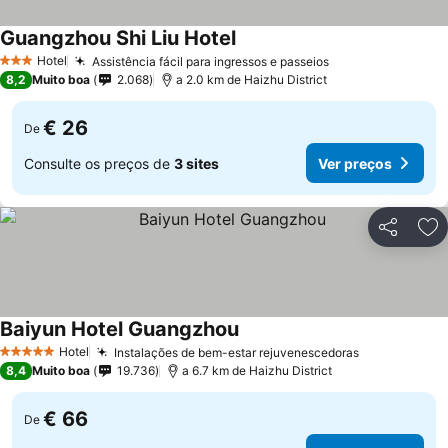
Guangzhou Shi Liu Hotel
Hotel
Assistência fácil para ingressos e passeios
3 Estrelas
8,2
Muito boa
2.068
a 2.0 km de Haizhu District
€ 26
De
Consulte os preços de
3 sites
Ver preços
Partilhar
Ad
Baiyun Hotel Guangzhou
Hotel
Instalações de bem-estar rejuvenescedoras
5 Estrelas
8,4
Muito boa
19.736
a 6.7 km de Haizhu District
€ 66
De