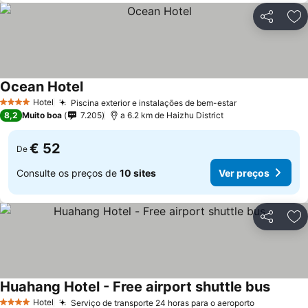
Partilhar
Ad
Ocean Hotel
Hotel
Piscina exterior e instalações de bem-estar
4 Estrelas
8,2
Muito boa
7.205
a 6.2 km de Haizhu District
€ 52
De
Consulte os preços de
10 sites
Ver preços
Partilhar
Ad
Huahang Hotel - Free airport shuttle bus
Hotel
Serviço de transporte 24 horas para o aeroporto
4 Estrelas