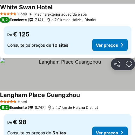
White Swan Hotel
Hotel
Piscina exterior aquecida e spa
5 Estrelas
9,2
Excelente
7.141
a 7.9 km de Haizhu District
€ 125
De
Consulte os preços de
10 sites
Ver preços
Partilhar
Ad
Langham Place Guangzhou
Hotel
5 Estrelas
9,2
Excelente
8.747
a 4.7 km de Haizhu District
€ 98
De
Consulte os preços de
5 sites
Ver preços