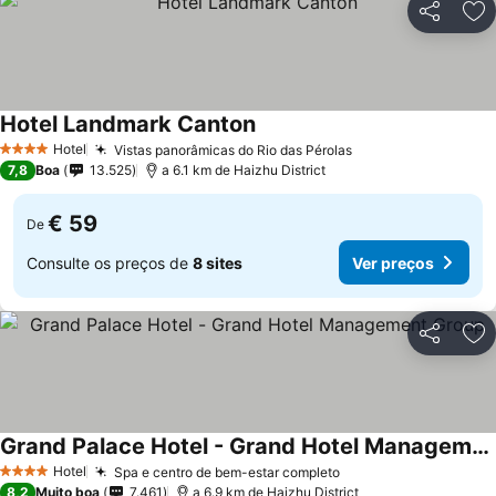
Partilhar
Ad
Hotel Landmark Canton
Hotel
Vistas panorâmicas do Rio das Pérolas
4 Estrelas
7,8
Boa
13.525
a 6.1 km de Haizhu District
€ 59
De
Consulte os preços de
8 sites
Ver preços
Partilhar
Ad
Grand Palace Hotel - Grand Hotel Management Group
Hotel
Spa e centro de bem-estar completo
4 Estrelas
8,2
Muito boa
7.461
a 6.9 km de Haizhu District