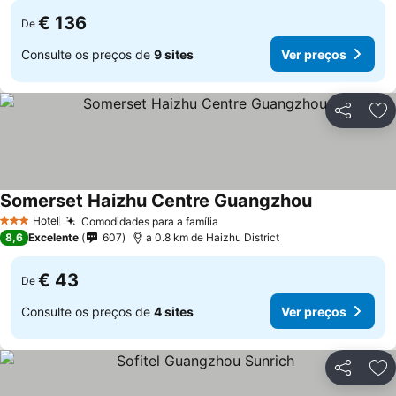
€ 136
De
Consulte os preços de
9 sites
Ver preços
Partilhar
Ad
Somerset Haizhu Centre Guangzhou
Hotel
Comodidades para a família
3 Estrelas
8,6
Excelente
607
a 0.8 km de Haizhu District
€ 43
De
Consulte os preços de
4 sites
Ver preços
Partilhar
Ad