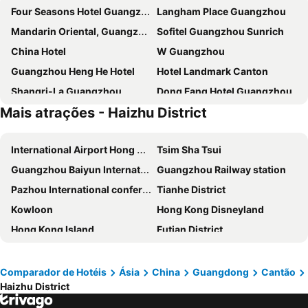
Four Seasons Hotel Guangzhou
Langham Place Guangzhou
Mandarin Oriental, Guangzhou
Sofitel Guangzhou Sunrich
China Hotel
W Guangzhou
Guangzhou Heng He Hotel
Hotel Landmark Canton
Shangri-La Guangzhou
Dong Fang Hotel Guangzhou
Mais atrações - Haizhu District
Hilton Guangzhou Tianhe
Soluxe Hotel Guangzhou
Leeden Hotel Guangzhou
Guangzhou Hotel
International Airport Hong Kong
Tsim Sha Tsui
Vaperse Hotel
The Garden Hotel Guangzhou
Guangzhou Baiyun International Airport
Guangzhou Railway station
DoubleTree by Hilton Guangzhou
Baiyun Hotel Guangzhou
Pazhou International conference and exhibition center
Tianhe District
Hampton By Hilton Guangzhou Railway Station
Liuhua Hotel
Kowloon
Hong Kong Disneyland
La Perle International Hotel
Ibis Guangzhou Yuexiu Park Metro Station
Hong Kong Island
Futian District
Rosedale Hotel & Suites Guangzhou
Ocean Hotel
Hong Kong Convention and Exhibition Centre
Canton Tower
Grand Hyatt Guangzhou
Hampton by Hilton Guangzhou Zhujiang New Town
Casino Lisboa
Central
The Westin Pazhou
LN Hotel Five
Comparador de Hotéis
Ásia
China
Guangdong
Cantão
Haizhu District
Lan Kwai Fong
Ocean Terminal
The Westin Guangzhou
Shangri-La Guangzhou