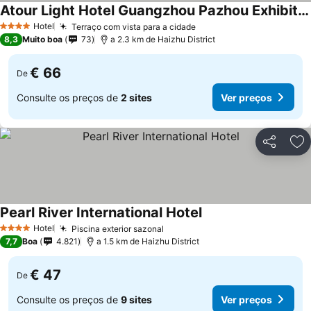
Atour Light Hotel Guangzhou Pazhou Exhibition Canton Tower Subway Station
Hotel
Terraço com vista para a cidade
4 Estrelas
8,3
Muito boa
73
a 2.3 km de Haizhu District
€ 66
De
Consulte os preços de
2 sites
Ver preços
Partilhar
Ad
Pearl River International Hotel
Hotel
Piscina exterior sazonal
4 Estrelas
7,7
Boa
4.821
a 1.5 km de Haizhu District
€ 47
De
Consulte os preços de
9 sites
Ver preços