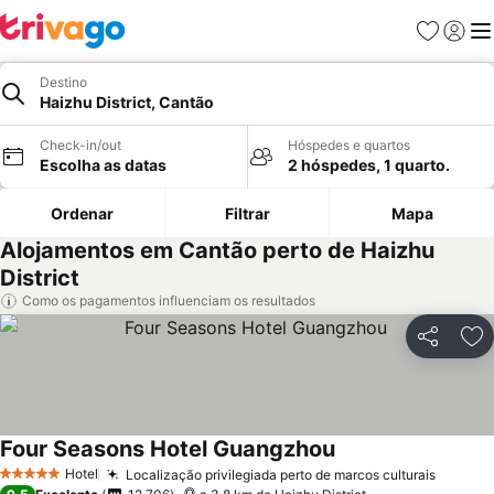
Favoritos
Iniciar
Me
Destino
Haizhu District, Cantão
Check-in/out
Hóspedes e quartos
Escolha as datas
2 hóspedes, 1 quarto.
Ordenar
Filtrar
Mapa
Alojamentos em Cantão perto de Haizhu
District
Como os pagamentos influenciam os resultados
Partilhar
Ad
Four Seasons Hotel Guangzhou
Hotel
Localização privilegiada perto de marcos culturais
5 Estrelas