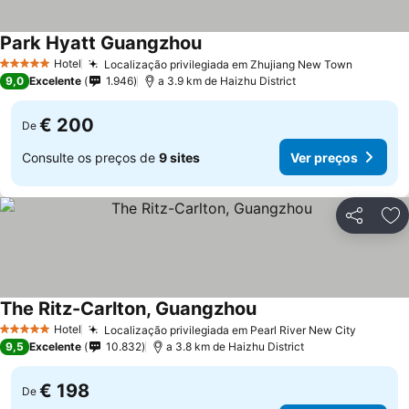
Park Hyatt Guangzhou
Hotel
Localização privilegiada em Zhujiang New Town
5 Estrelas
9,0
Excelente
1.946
a 3.9 km de Haizhu District
€ 200
De
Consulte os preços de
9 sites
Ver preços
Partilhar
Ad
The Ritz-Carlton, Guangzhou
Hotel
Localização privilegiada em Pearl River New City
5 Estrelas
9,5
Excelente
10.832
a 3.8 km de Haizhu District
€ 198
De