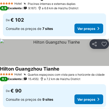
Hotel
Piscinas internas e externas duplas
5 Estrelas
8,9
Excelente
9.167
a 6.6 km de Haizhu District
€ 102
De
Consulte os preços de
7 sites
Ver preços
Partilhar
Ad
Hilton Guangzhou Tianhe
Hotel
Quartos espaçosos com vista para o horizonte da cidade
5 Estrelas
9,1
Excelente
15.455
a 7.2 km de Haizhu District
€ 90
De
Consulte os preços de
9 sites
Ver preços