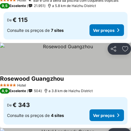
Hotel
Bar e Grill à beira da piscina com coquetéis tropicais
5 Estrelas
9,5
Excelente
21.951
a 5.8 km de Haizhu District
€ 115
De
Consulte os preços de
7 sites
Ver preços
Partilhar
Ad
Rosewood Guangzhou
Hotel
5 Estrelas
8,9
Excelente
504
a 3.8 km de Haizhu District
€ 343
De
Consulte os preços de
4 sites
Ver preços