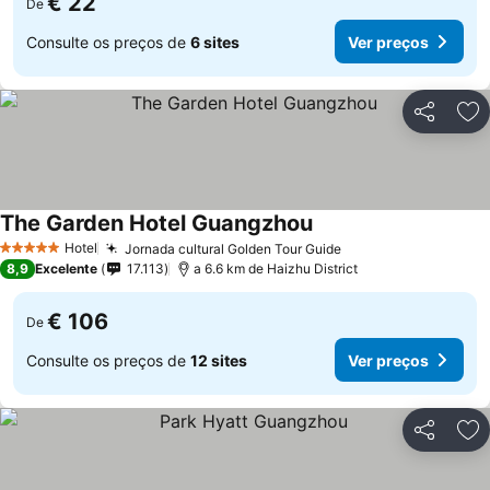
€ 22
De
Consulte os preços de
6 sites
Ver preços
Partilhar
Ad
The Garden Hotel Guangzhou
Hotel
Jornada cultural Golden Tour Guide
5 Estrelas
8,9
Excelente
17.113
a 6.6 km de Haizhu District
€ 106
De
Consulte os preços de
12 sites
Ver preços
Partilhar
Ad