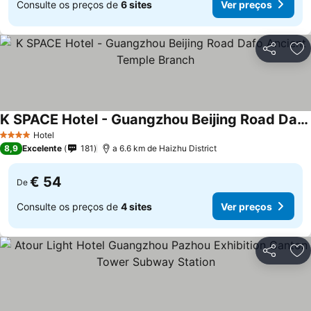
Consulte os preços de
6 sites
Ver preços
Partilhar
Ad
K SPACE Hotel - Guangzhou Beijing Road Dafo Ancient Temple Branch
Hotel
4 Estrelas
8,9
Excelente
181
a 6.6 km de Haizhu District
€ 54
De
Consulte os preços de
4 sites
Ver preços
Partilhar
Ad