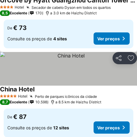
UrCove by Hyatt Guangzhou Canton Tower Exhibition Center-Registration Counter and Free Shuttle Bus Available during Canton Fair Period
Hotel
Secador de cabelo Dyson em todos os quartos
4 Estrelas
8,5
Excelente
170
a 3.0 km de Haizhu District
€ 73
De
Consulte os preços de
4 sites
Ver preços
Partilhar
Ad
China Hotel
Hotel
Perto de parques icônicos da cidade
5 Estrelas
8,7
Excelente
10.598
a 8.5 km de Haizhu District
€ 87
De
Consulte os preços de
12 sites
Ver preços