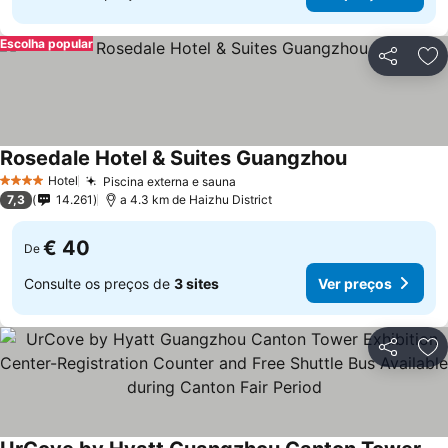
Escolha popular
Partilhar
Ad
Rosedale Hotel & Suites Guangzhou
Hotel
Piscina externa e sauna
4 Estrelas
7,3
14.261
a 4.3 km de Haizhu District
€ 40
De
Consulte os preços de
3 sites
Ver preços
Partilhar
Ad