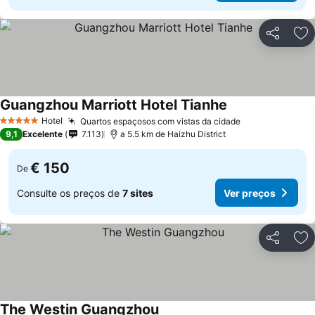
Partilhar
Ad
Guangzhou Marriott Hotel Tianhe
Hotel
Quartos espaçosos com vistas da cidade
5 Estrelas
9,1
Excelente
7.113
a 5.5 km de Haizhu District
€ 150
De
Consulte os preços de
7 sites
Ver preços
Partilhar
Ad
The Westin Guangzhou