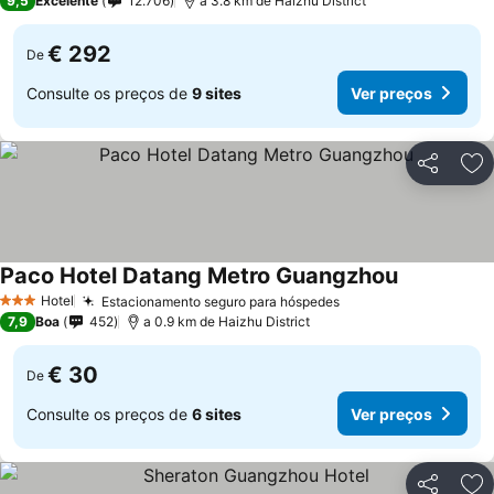
9,5
Excelente
12.706
a 3.8 km de Haizhu District
€ 292
De
Consulte os preços de
9 sites
Ver preços
Partilhar
Ad
Paco Hotel Datang Metro Guangzhou
Hotel
Estacionamento seguro para hóspedes
3 Estrelas
7,9
Boa
452
a 0.9 km de Haizhu District
€ 30
De
Consulte os preços de
6 sites
Ver preços