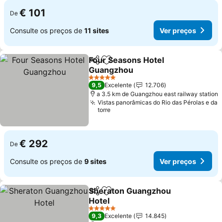
€ 101
De
Consulte os preços de
11 sites
Ver preços
Four Seasons Hotel
Partilhar
Adicionar aos favoritos
Guangzhou
Ver preços
5 Estrelas
9,5
Excelente
12.706
a 3.5 km de Guangzhou east railway station
Vistas panorâmicas do Rio das Pérolas e da
torre
€ 292
De
Consulte os preços de
9 sites
Ver preços
Sheraton Guangzhou
Partilhar
Adicionar aos favoritos
Hotel
Ver preços
5 Estrelas
9,3
Excelente
14.845