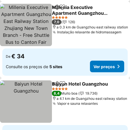
Millenia Executive
Partilhar
Adicionar aos favoritos
Apartment Guangzhou
East Railway Station
Ver preços
5 Estrelas
7,0
126
Zhujiang New Town
a 0.3 km de Guangzhou east railway station
Branch - Free Shuttle Bus
Instalação relaxante de hidromassagem
Ver
to Canton Fair Complex
During Canton Fair Peri
€ 34
De
Consulte os preços de
5 sites
Ver preços
Baiyun Hotel Guangzhou
Partilhar
Adicionar aos favoritos
V
5 Estrelas
8,4
Muito boa
19.736
a 4.1 km de Guangzhou east railway station
Vapor e sauna relaxantes
Ver preços