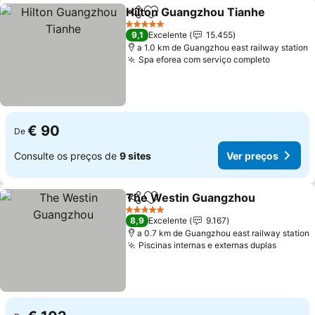
Hilton Guangzhou Tianhe
Partilhar
Adicionar aos favoritos
5 Estrelas
9,1
Excelente
15.455
a 1.0 km de Guangzhou east railway station
Spa eforea com serviço completo
Ver pre
€ 90
De
Consulte os preços de
9 sites
Ver preços
The Westin Guangzhou
Partilhar
Adicionar aos favoritos
Ve
5 Estrelas
8,9
Excelente
9.167
a 0.7 km de Guangzhou east railway station
Piscinas internas e externas duplas
Ver pr