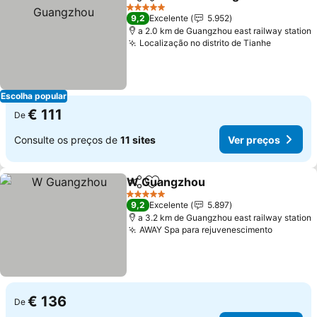
Partilhar
Adicionar aos favoritos
5 Estrelas
9,2
Excelente
5.952
a 2.0 km de Guangzhou east railway station
Localização no distrito de Tianhe
Ver preç
Escolha popular
€ 111
De
Consulte os preços de
11 sites
Ver preços
W Guangzhou
Partilhar
Adicionar aos favoritos
Ver preços
5 Estrelas
9,2
Excelente
5.897
a 3.2 km de Guangzhou east railway station
AWAY Spa para rejuvenescimento
Ver pre
€ 136
De