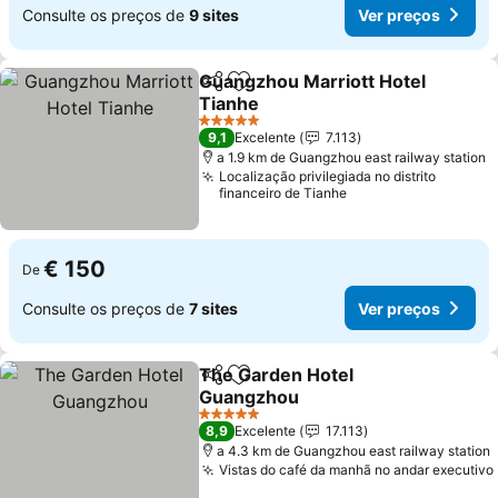
Consulte os preços de
9 sites
Ver preços
Guangzhou Marriott Hotel
Partilhar
Adicionar aos favoritos
Tianhe
Ver preços
5 Estrelas
9,1
Excelente
7.113
a 1.9 km de Guangzhou east railway station
Localização privilegiada no distrito
financeiro de Tianhe
€ 150
De
Consulte os preços de
7 sites
Ver preços
The Garden Hotel
Partilhar
Adicionar aos favoritos
Guangzhou
Ver preços
5 Estrelas
8,9
Excelente
17.113
a 4.3 km de Guangzhou east railway station
Vistas do café da manhã no andar executivo