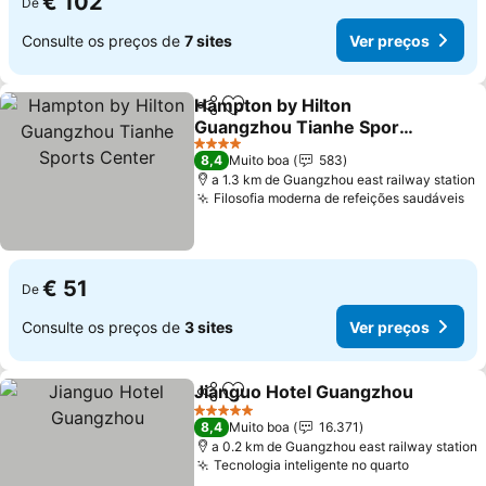
€ 102
De
Consulte os preços de
7 sites
Ver preços
Hampton by Hilton
Partilhar
Adicionar aos favoritos
Guangzhou Tianhe Sports
Center
Ver preços
4 Estrelas
8,4
Muito boa
583
a 1.3 km de Guangzhou east railway station
Filosofia moderna de refeições saudáveis
Ve
€ 51
De
Consulte os preços de
3 sites
Ver preços
Jianguo Hotel Guangzhou
Partilhar
Adicionar aos favoritos
5 Estrelas
8,4
Muito boa
16.371
a 0.2 km de Guangzhou east railway station
Tecnologia inteligente no quarto
Ver preç