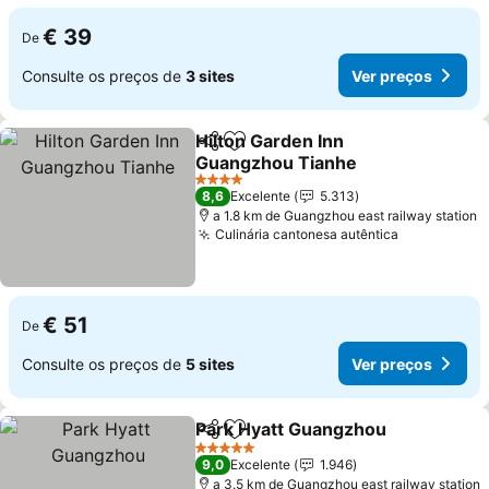
€ 39
De
Consulte os preços de
3 sites
Ver preços
Hilton Garden Inn
Partilhar
Adicionar aos favoritos
Guangzhou Tianhe
Ver preços
4 Estrelas
8,6
Excelente
5.313
a 1.8 km de Guangzhou east railway station
Culinária cantonesa autêntica
Ver preços
€ 51
De
Consulte os preços de
5 sites
Ver preços
Park Hyatt Guangzhou
Partilhar
Adicionar aos favoritos
Ver
5 Estrelas
9,0
Excelente
1.946
a 3.5 km de Guangzhou east railway station