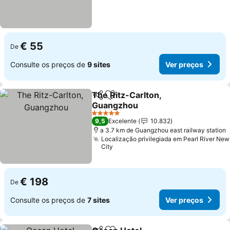
€ 55
De
Consulte os preços de
9 sites
Ver preços
The Ritz-Carlton,
Partilhar
Adicionar aos favoritos
Guangzhou
Ver preços
5 Estrelas
9,5
Excelente
10.832
a 3.7 km de Guangzhou east railway station
Localização privilegiada em Pearl River New
City
€ 198
De
Consulte os preços de
7 sites
Ver preços