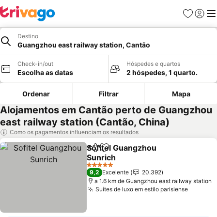
Favoritos
Iniciar
Me
Destino
Guangzhou east railway station, Cantão
Check-in/out
Hóspedes e quartos
Escolha as datas
2 hóspedes, 1 quarto.
Ordenar
Filtrar
Mapa
Alojamentos em Cantão perto de Guangzhou
east railway station (Cantão, China)
Como os pagamentos influenciam os resultados
Sofitel Guangzhou
Partilhar
Adicionar aos favoritos
Sunrich
Ver preços
5 Estrelas
9,2
Excelente
20.392
a 1.6 km de Guangzhou east railway station
Suítes de luxo em estilo parisiense
Ver pre