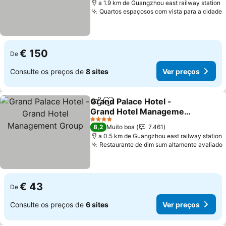
a 1.9 km de Guangzhou east railway station
Quartos espaçosos com vista para a cidade
V
€ 150
De
Consulte os preços de
8 sites
Ver preços
Grand Palace Hotel -
Partilhar
Adicionar aos favoritos
Grand Hotel Management
Group
Ver preços
4 Estrelas
8,2
Muito boa
7.461
a 0.5 km de Guangzhou east railway station
Restaurante de dim sum altamente avaliado
€ 43
De
Consulte os preços de
6 sites
Ver preços