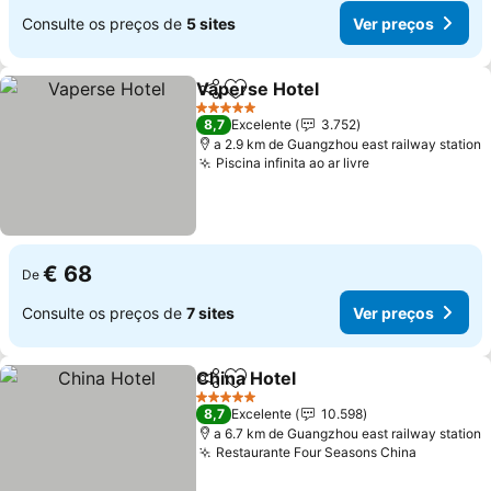
Consulte os preços de
5 sites
Ver preços
Vaperse Hotel
Partilhar
Adicionar aos favoritos
Ver preços
5 Estrelas
8,7
Excelente
3.752
a 2.9 km de Guangzhou east railway station
Piscina infinita ao ar livre
Ver preços
€ 68
De
Consulte os preços de
7 sites
Ver preços
China Hotel
Partilhar
Adicionar aos favoritos
Ver preços
5 Estrelas
8,7
Excelente
10.598
a 6.7 km de Guangzhou east railway station
Restaurante Four Seasons China
Ver preç