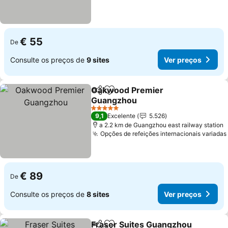
€ 55
De
Consulte os preços de
9 sites
Ver preços
Oakwood Premier
Partilhar
Adicionar aos favoritos
Guangzhou
Ver preços
5 Estrelas
9,1
Excelente
5.526
a 2.2 km de Guangzhou east railway station
Opções de refeições internacionais variadas
€ 89
De
Consulte os preços de
8 sites
Ver preços
Fraser Suites Guangzhou