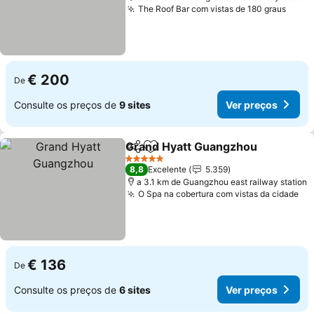
The Roof Bar com vistas de 180 graus
Ver 
€ 200
De
Consulte os preços de
9 sites
Ver preços
Grand Hyatt Guangzhou
Partilhar
Adicionar aos favoritos
Ve
5 Estrelas
8,8
Excelente
5.359
a 3.1 km de Guangzhou east railway station
O Spa na cobertura com vistas da cidade
Ve
€ 136
De
Consulte os preços de
6 sites
Ver preços