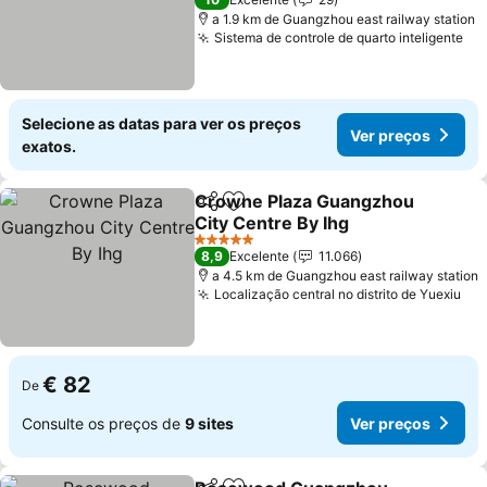
a 1.9 km de Guangzhou east railway station
Sistema de controle de quarto inteligente
Ve
Selecione as datas para ver os preços
Ver preços
exatos.
Crowne Plaza Guangzhou
Partilhar
Adicionar aos favoritos
City Centre By Ihg
Ver preços
5 Estrelas
8,9
Excelente
11.066
a 4.5 km de Guangzhou east railway station
Localização central no distrito de Yuexiu
Ver
€ 82
De
Consulte os preços de
9 sites
Ver preços