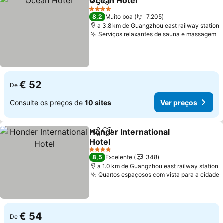
Ocean Hotel
Partilhar
Adicionar aos favoritos
Ver preços
4 Estrelas
8,2
Muito boa
7.205
a 3.8 km de Guangzhou east railway station
Serviços relaxantes de sauna e massagem
V
€ 52
De
Consulte os preços de
10 sites
Ver preços
Honder International
Partilhar
Adicionar aos favoritos
Hotel
Ver preços
4 Estrelas
8,5
Excelente
348
a 1.0 km de Guangzhou east railway station
Quartos espaçosos com vista para a cidade
V
€ 54
De