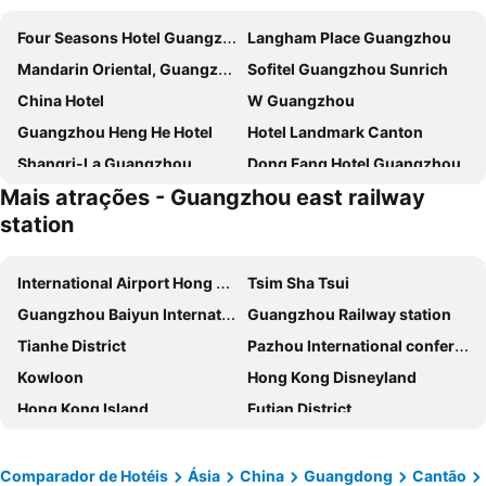
Four Seasons Hotel Guangzhou
Langham Place Guangzhou
Mandarin Oriental, Guangzhou
Sofitel Guangzhou Sunrich
China Hotel
W Guangzhou
Guangzhou Heng He Hotel
Hotel Landmark Canton
Shangri-La Guangzhou
Dong Fang Hotel Guangzhou
Mais atrações - Guangzhou east railway
Hilton Guangzhou Tianhe
Soluxe Hotel Guangzhou
station
Leeden Hotel Guangzhou
Guangzhou Hotel
Vaperse Hotel
The Garden Hotel Guangzhou
International Airport Hong Kong
Tsim Sha Tsui
DoubleTree by Hilton Guangzhou
Baiyun Hotel Guangzhou
Guangzhou Baiyun International Airport
Guangzhou Railway station
Hampton By Hilton Guangzhou Railway Station
Liuhua Hotel
Tianhe District
Pazhou International conference and exhibition center
La Perle International Hotel
Ibis Guangzhou Yuexiu Park Metro Station
Kowloon
Hong Kong Disneyland
Rosedale Hotel & Suites Guangzhou
Ocean Hotel
Hong Kong Island
Futian District
Grand Hyatt Guangzhou
Hampton by Hilton Guangzhou Zhujiang New Town
Hong Kong Convention and Exhibition Centre
Canton Tower
The Westin Pazhou
LN Hotel Five
Casino Lisboa
Central
Comparador de Hotéis
Ásia
China
Guangdong
Cantão
The Westin Guangzhou
Shangri-La Guangzhou