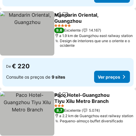
Mandarin Oriental,
Partilhar
Adicionar aos favoritos
Guangzhou
Ver preços
5 Estrelas
9,6
Excelente
14.167
a 1.9 km de Guangzhou east railway station
Design de interiores que une o oriente e o
ocidente
€ 220
De
Consulte os preços de
9 sites
Ver preços
Paco Hotel-Guangzhou
Partilhar
Adicionar aos favoritos
Tiyu Xilu Metro Branch
Ver preços
3 Estrelas
8,7
Excelente
5.074
a 2.2 km de Guangzhou east railway station
Pequeno-almoço buffet diversificado
Ver p