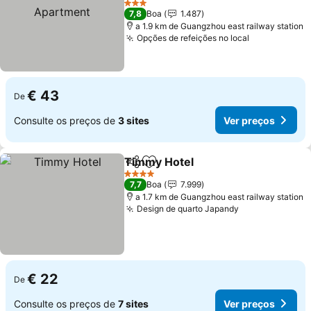
Ver preços
3 Estrelas
7,8
Boa
1.487
a 1.9 km de Guangzhou east railway station
Opções de refeições no local
Ver preços
€ 43
De
Consulte os preços de
3 sites
Ver preços
Timmy Hotel
Partilhar
Adicionar aos favoritos
Ver preços
4 Estrelas
7,7
Boa
7.999
a 1.7 km de Guangzhou east railway station
Design de quarto Japandy
Ver preços
€ 22
De
Consulte os preços de
7 sites
Ver preços