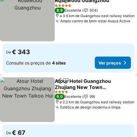
Rosewood Guangzhou
Partilhar
Adicionar aos favoritos
Ver
5 Estrelas
8,9
Excelente
504
a 3.6 km de Guangzhou east railway station
Amplo centro de bem-estar Asaya Active
Ve
€ 343
De
Consulte os preços de
4 sites
Ver preços
Atour Hotel Guangzhou
Partilhar
Adicionar aos favoritos
Zhujiang New Town
Taikoo Hui
Ver preços
4 Estrelas
9,0
Excelente
99
a 2.2 km de Guangzhou east railway station
Estética de design moderna e limpa
Ver pr
€ 67
De