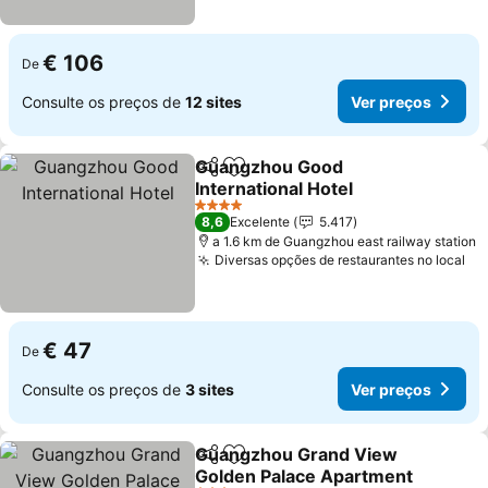
€ 106
De
Consulte os preços de
12 sites
Ver preços
Guangzhou Good
Partilhar
Adicionar aos favoritos
International Hotel
Ver preços
4 Estrelas
8,6
Excelente
5.417
a 1.6 km de Guangzhou east railway station
Diversas opções de restaurantes no local
Ve
€ 47
De
Consulte os preços de
3 sites
Ver preços
Guangzhou Grand View
Partilhar
Adicionar aos favoritos
Golden Palace Apartment