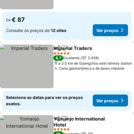
€ 87
De
Consulte os preços de
12 sites
Ver preços
Imperial Traders
Partilhar
Adicionar aos favoritos
Ver preço
5 Estrelas
8,7
Excelente
3.459
a 3.0 km de Guangzhou east railway station
Cena gastronômica e de bares vibrante
Ver 
Selecione as datas para ver os preços
Ver preços
exatos.
Yomanjo International
Partilhar
Adicionar aos favoritos
Hotel
Ver preços
5 Estrelas
10
Excelente
29