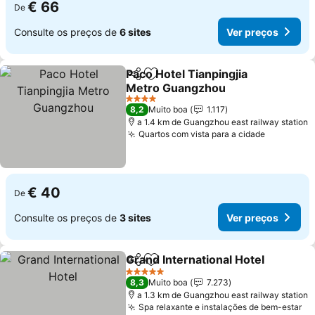
€ 66
De
Consulte os preços de
6 sites
Ver preços
Paco Hotel Tianpingjia
Partilhar
Adicionar aos favoritos
Metro Guangzhou
Ver preços
4 Estrelas
8,2
Muito boa
1.117
a 1.4 km de Guangzhou east railway station
Quartos com vista para a cidade
Ver preç
€ 40
De
Consulte os preços de
3 sites
Ver preços
Grand International Hotel
Partilhar
Adicionar aos favoritos
V
5 Estrelas
8,3
Muito boa
7.273
a 1.3 km de Guangzhou east railway station
Spa relaxante e instalações de bem-estar
Ve