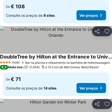
€ 108
De
Consulte os preços de
8 sites
Ver preços
Partilhar
Ad
DoubleTree by Hilton at the Entrance to Universal Orlando
Ver preços
Hotel
Bar na piscina e relaxamento na banheira de hidromassagem
V
4 Estrelas
8,3
Muito boa
21.554
a 15.3 km de Walt Disney World Resort
€ 71
De
Consulte os preços de
14 sites
Ver preços
Partilhar
Ad