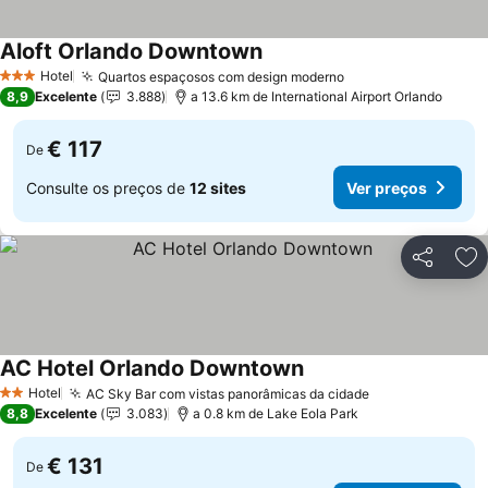
Aloft Orlando Downtown
Ver preços
Hotel
Quartos espaçosos com design moderno
Ver preços
3 Estrelas
8,9
Excelente
3.888
a 13.6 km de International Airport Orlando
€ 117
De
Consulte os preços de
12 sites
Ver preços
Partilhar
Ad
AC Hotel Orlando Downtown
Ver preços
Hotel
AC Sky Bar com vistas panorâmicas da cidade
Ver preços
2 Estrelas
8,8
Excelente
3.083
a 0.8 km de Lake Eola Park
€ 131
De