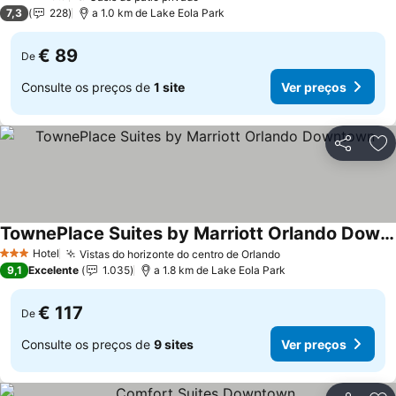
4 Estrelas
7,3
228
a 1.0 km de Lake Eola Park
€ 89
De
Consulte os preços de
1 site
Ver preços
Partilhar
Ad
TownePlace Suites by Marriott Orlando Downtown
Ver preços
Hotel
Vistas do horizonte do centro de Orlando
Ver preços
3 Estrelas
9,1
Excelente
1.035
a 1.8 km de Lake Eola Park
€ 117
De
Consulte os preços de
9 sites
Ver preços