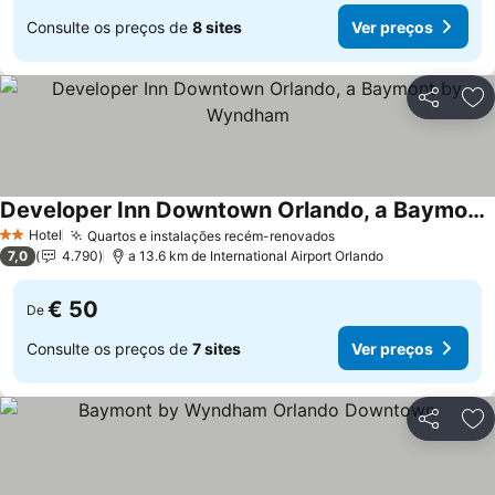
Consulte os preços de
8 sites
Ver preços
Partilhar
Ad
Developer Inn Downtown Orlando, a Baymont by Wyndham
Ver preços
Hotel
Quartos e instalações recém-renovados
Ver preços
2 Estrelas
7,0
4.790
a 13.6 km de International Airport Orlando
€ 50
De
Consulte os preços de
7 sites
Ver preços
Partilhar
Ad