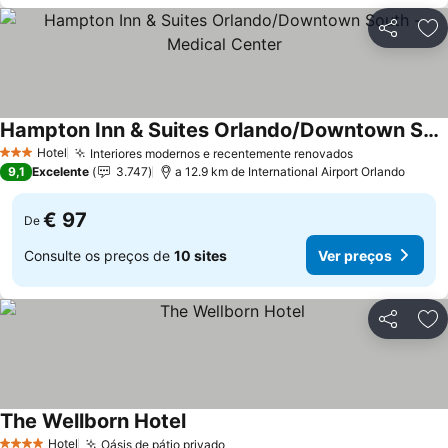
Partilhar
Ad
Hampton Inn & Suites Orlando/Downtown South - Medical Center
Ver preços
Hotel
Interiores modernos e recentemente renovados
Ver preços
3 Estrelas
9,1
Excelente
3.747
a 12.9 km de International Airport Orlando
€ 97
De
Consulte os preços de
10 sites
Ver preços
Partilhar
Ad
The Wellborn Hotel
Ver preços
Hotel
Oásis de pátio privado
Ver preços