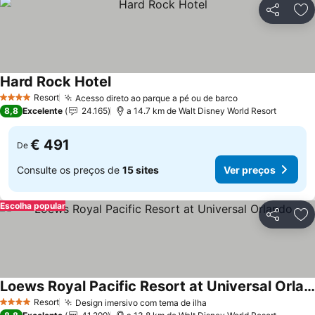
Partilhar
Ad
Hard Rock Hotel
Ver preços
Resort
Acesso direto ao parque a pé ou de barco
Ver preços
4 Estrelas
8,8
Excelente
24.165
a 14.7 km de Walt Disney World Resort
€ 491
De
Consulte os preços de
15 sites
Ver preços
Escolha popular
Partilhar
Ad
Loews Royal Pacific Resort at Universal Orlando
Ver preços
Resort
Design imersivo com tema de ilha
Ver preços
4 Estrelas