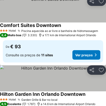
Partilhar
Ad
Comfort Suites Downtown
Ver preços
Hotel
Piscina aquecida ao ar livre e banheira de hidromassagem
Ver 
3 Estrelas
8,4
Muito boa
3.330
a 17.1 km de International Airport Orlando
€ 93
De
Consulte os preços de
11 sites
Ver preços
Partilhar
Ad
Hilton Garden Inn Orlando Downtown
Ver preços
Hotel
Garden Grille & Bar no local
Ver preços
3 Estrelas
8,5
Excelente
1.787
a 14.6 km de International Airport Orlando