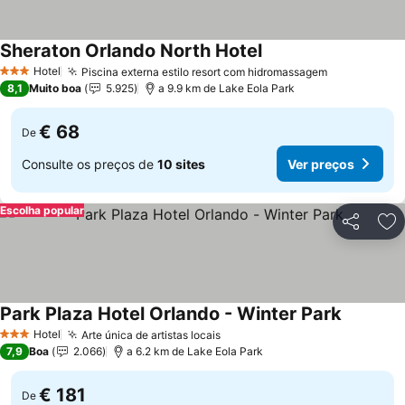
Sheraton Orlando North Hotel
Ver preços
Hotel
Piscina externa estilo resort com hidromassagem
Ver preços
3 Estrelas
8,1
Muito boa
5.925
a 9.9 km de Lake Eola Park
€ 68
De
Consulte os preços de
10 sites
Ver preços
Escolha popular
Partilhar
Ad
Park Plaza Hotel Orlando - Winter Park
Ver preç
Hotel
Arte única de artistas locais
Ver preços
3 Estrelas
7,9
Boa
2.066
a 6.2 km de Lake Eola Park
€ 181
De