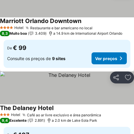
Marriott Orlando Downtown
Ver preços
Hotel
Restaurante e bar americano no local
Ver preços
4 Estrelas
8,3
Muito boa
3.409
a 14.9 km de International Airport Orlando
€ 99
De
Consulte os preços de
9 sites
Ver preços
Partilhar
Ad
The Delaney Hotel
Ver preços
Hotel
Café ao ar livre exclusivo e área panorâmica
Ver preços
3 Estrelas
9,4
Excelente
2.891
a 2.0 km de Lake Eola Park