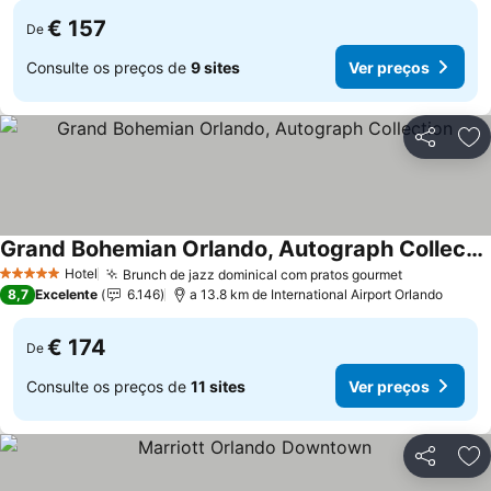
€ 157
De
Consulte os preços de
9 sites
Ver preços
Partilhar
Ad
Grand Bohemian Orlando, Autograph Collection
Ver preços
Hotel
Brunch de jazz dominical com pratos gourmet
Ver preços
5 Estrelas
8,7
Excelente
6.146
a 13.8 km de International Airport Orlando
€ 174
De
Consulte os preços de
11 sites
Ver preços
Partilhar
Ad