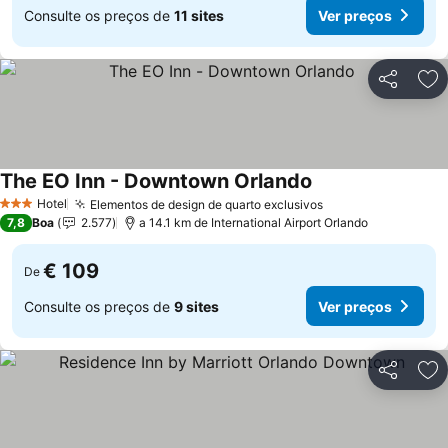
Consulte os preços de
11 sites
Ver preços
Partilhar
Ad
The EO Inn - Downtown Orlando
Ver preços
Hotel
Elementos de design de quarto exclusivos
Ver preços
3 Estrelas
7,8
Boa
2.577
a 14.1 km de International Airport Orlando
€ 109
De
Consulte os preços de
9 sites
Ver preços
Partilhar
Ad