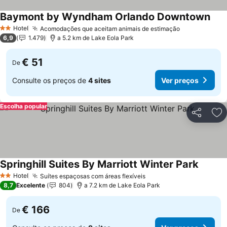
Baymont by Wyndham Orlando Downtown
Ver 
Hotel
Acomodações que aceitam animais de estimação
Ver preços
2 Estrelas
6,9
1.479
a 5.2 km de Lake Eola Park
€ 51
De
Consulte os preços de
4 sites
Ver preços
Escolha popular
Partilhar
Ad
Springhill Suites By Marriott Winter Park
Ver pr
Hotel
Suítes espaçosas com áreas flexíveis
Ver preços
2 Estrelas
8,7
Excelente
804
a 7.2 km de Lake Eola Park
€ 166
De