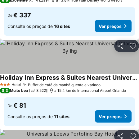
8,8
Excelente
41.299
a 13.8 km de Walt Disney World Resort
€ 337
De
Consulte os preços de
16 sites
Ver preços
Partilhar
Ad
Holiday Inn Express & Suites Nearest Universal Orlando By Ihg
Ver preços
Hotel
Buffet de café da manhã quente e variado
Ver preços
3 Estrelas
8,3
Muito boa
8.522
a 15.4 km de International Airport Orlando
€ 81
De
Consulte os preços de
11 sites
Ver preços