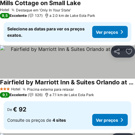
Mills Cottage on Small Lake
Ver preços
Hotel
Destaque em 'Only In Your State'
Ver preços
9,5
Excelente
137
a 2.0 km de Lake Eola Park
Selecione as datas para ver os preços
Ver preços
exatos.
Partilhar
Ad
Fairfield by Marriott Inn & Suites Orlando at Millenia
Ver preços
Hotel
Piscina externa para relaxar
Ver preços
3 Estrelas
9,1
Excelente
926
a 7.1 km de Lake Eola Park
€ 92
De
Consulte os preços de
4 sites
Ver preços