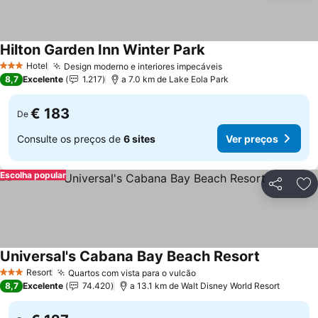
Hilton Garden Inn Winter Park
Ver preços
Hotel
Design moderno e interiores impecáveis
Ver preços
3 Estrelas
8,7
Excelente
1.217
a 7.0 km de Lake Eola Park
€ 183
De
Consulte os preços de
6 sites
Ver preços
Escolha popular
Partilhar
Ad
Universal's Cabana Bay Beach Resort
Ver preços
Resort
Quartos com vista para o vulcão
Ver preços
3 Estrelas
8,7
Excelente
74.420
a 13.1 km de Walt Disney World Resort