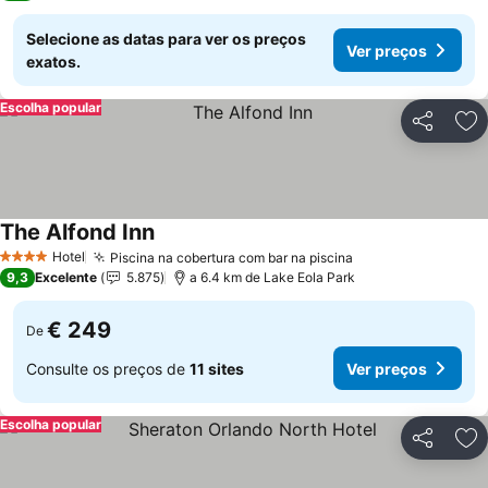
Selecione as datas para ver os preços
Ver preços
exatos.
Escolha popular
Partilhar
Ad
The Alfond Inn
Ver preços
Hotel
Piscina na cobertura com bar na piscina
Ver preços
4 Estrelas
9,3
Excelente
5.875
a 6.4 km de Lake Eola Park
€ 249
De
Consulte os preços de
11 sites
Ver preços
Escolha popular
Partilhar
Ad