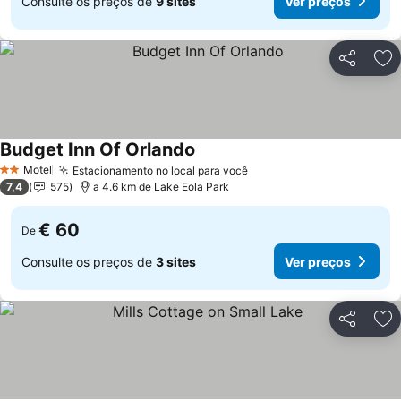
Consulte os preços de
9 sites
Ver preços
Partilhar
Ad
Budget Inn Of Orlando
Ver preços
Motel
Estacionamento no local para você
Ver preços
2 Estrelas
7,4
575
a 4.6 km de Lake Eola Park
€ 60
De
Consulte os preços de
3 sites
Ver preços
Partilhar
Ad