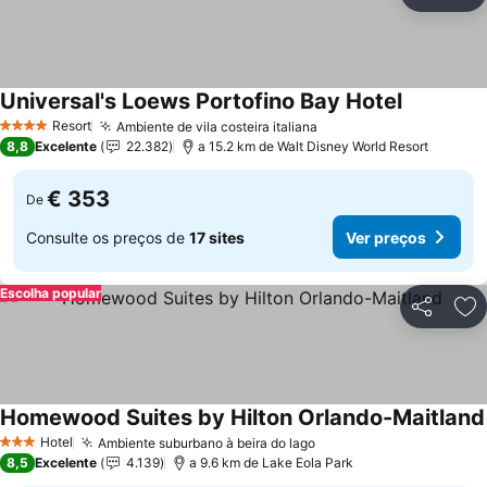
Partilhar
Ad
Universal's Loews Portofino Bay Hotel
Ver preço
Resort
Ambiente de vila costeira italiana
Ver preços
4 Estrelas
8,8
Excelente
22.382
a 15.2 km de Walt Disney World Resort
€ 353
De
Consulte os preços de
17 sites
Ver preços
Escolha popular
Partilhar
Ad
Homewood Suites by Hilton Orlando-Maitland
Hotel
Ambiente suburbano à beira do lago
Ver preços
3 Estrelas
8,5
Excelente
4.139
a 9.6 km de Lake Eola Park