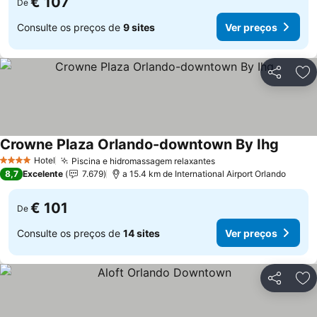
€ 107
De
Consulte os preços de
9 sites
Ver preços
Partilhar
Ad
Crowne Plaza Orlando-downtown By Ihg
Ver pr
Hotel
Piscina e hidromassagem relaxantes
Ver preços
4 Estrelas
8,7
Excelente
7.679
a 15.4 km de International Airport Orlando
€ 101
De
Consulte os preços de
14 sites
Ver preços
Partilhar
Ad