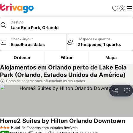
Favoritos
Iniciar
Me
Destino
Lake Eola Park, Orlando
Check-in/out
Hóspedes e quartos
Escolha as datas
2 hóspedes, 1 quarto.
Ordenar
Filtrar
Mapa
Alojamentos em Orlando perto de Lake Eola
Park (Orlando, Estados Unidos da América)
Como os pagamentos influenciam os resultados
Partilhar
Ad
Home2 Suites by Hilton Orlando Downtown
Ver
Hotel
Espaços comunitários flexíveis
Ver preços
3 Estrelas