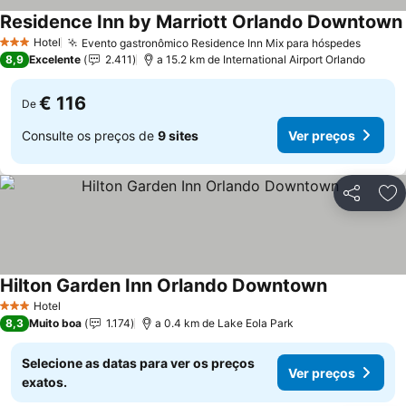
Residence Inn by Marriott Orlando Downtown
Hotel
Evento gastronômico Residence Inn Mix para hóspedes
Ver pr
3 Estrelas
8,9
Excelente
2.411
a 15.2 km de International Airport Orlando
€ 116
De
Consulte os preços de
9 sites
Ver preços
Partilhar
Ad
Hilton Garden Inn Orlando Downtown
Ver preços
Hotel
3 Estrelas
8,3
Muito boa
1.174
a 0.4 km de Lake Eola Park
Selecione as datas para ver os preços
Ver preços
exatos.