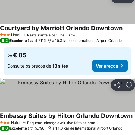
Partilhar
Ad
Courtyard by Marriott Orlando Downtown
Ver p
Hotel
Restaurante e bar The Bistro
Ver preços
3 Estrelas
9,2
Excelente
4.711
a 15.3 km de International Airport Orlando
€ 85
De
Consulte os preços de
13 sites
Ver preços
Partilhar
Ad
Embassy Suites by Hilton Orlando Downtown
V
Hotel
Pequeno-almoço exclusivo feito na hora
Ver preços
3 Estrelas
8,6
Excelente
5.796
a 14.0 km de International Airport Orlando