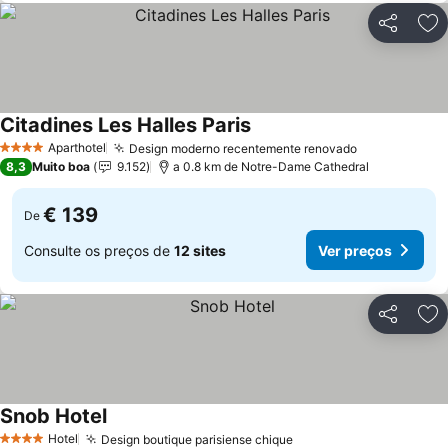
Partilhar
Ad
Citadines Les Halles Paris
Aparthotel
Design moderno recentemente renovado
4 Estrelas
8,3
Muito boa
9.152
a 0.8 km de Notre-Dame Cathedral
€ 139
De
Consulte os preços de
12 sites
Ver preços
Partilhar
Ad
Snob Hotel
Hotel
Design boutique parisiense chique
4 Estrelas