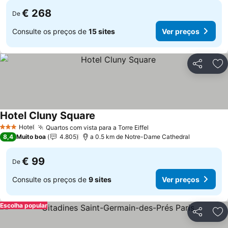
€ 268
De
Consulte os preços de
15 sites
Ver preços
Partilhar
Ad
Hotel Cluny Square
Hotel
Quartos com vista para a Torre Eiffel
3 Estrelas
8,4
Muito boa
4.805
a 0.5 km de Notre-Dame Cathedral
€ 99
De
Consulte os preços de
9 sites
Ver preços
Escolha popular
Partilhar
Ad