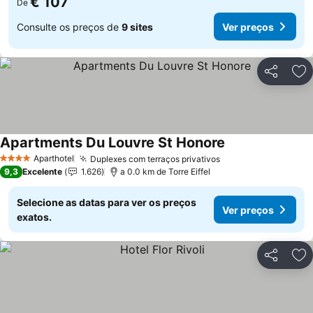
€ 107
De
Consulte os preços de
9 sites
Ver preços
Partilhar
Ad
Apartments Du Louvre St Honore
Aparthotel
Duplexes com terraços privativos
4 Estrelas
9,3
Excelente
1.626
a 0.0 km de Torre Eiffel
Selecione as datas para ver os preços
Ver preços
exatos.
Partilhar
Ad