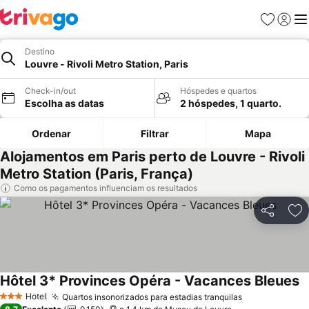
Favoritos
Iniciar
Me
Destino
Louvre - Rivoli Metro Station, Paris
Check-in/out
Hóspedes e quartos
Escolha as datas
2 hóspedes, 1 quarto.
Ordenar
Filtrar
Mapa
Alojamentos em Paris perto de Louvre - Rivoli
Metro Station (Paris, França)
Como os pagamentos influenciam os resultados
Partilhar
Ad
Hôtel 3* Provinces Opéra - Vacances Bleues
Hotel
Quartos insonorizados para estadias tranquilas
3 Estrelas