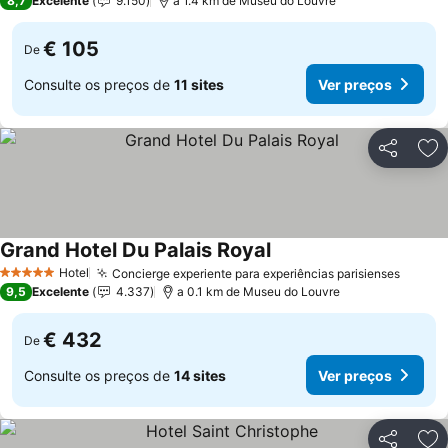
8,7
Excelente
9.150
a 1.4 km de Museu do Louvre
€ 105
De
Consulte os preços de
11 sites
Ver preços
Partilhar
Ad
Grand Hotel Du Palais Royal
Hotel
Concierge experiente para experiências parisienses
5 Estrelas
9,5
Excelente
4.337
a 0.1 km de Museu do Louvre
€ 432
De
Consulte os preços de
14 sites
Ver preços