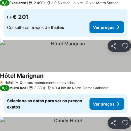
8,8
Excelente
2.490
a 0.6 km de Louvre - Rivoli Metro Station
€ 201
De
Consulte os preços de
6 sites
Ver preços
Partilhar
Ad
Hôtel Marignan
Hotel
Quartos recentemente renovados
1 Estrelas
8,2
Muito boa
3.880
a 0.4 km de Notre-Dame Cathedral
Selecione as datas para ver os preços
Ver preços
exatos.
Partilhar
Ad