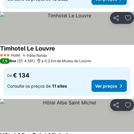
Partilhar
Ad
Timhotel Le Louvre
Hotel
Pátio florido
3 Estrelas
7,5
Boa
4.591
a 0.2 km de Museu do Louvre
€ 134
De
Consulte os preços de
11 sites
Ver preços
Partilhar
Ad