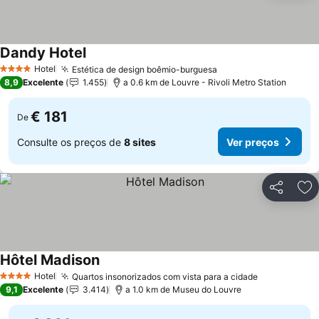
Dandy Hotel
Hotel
Estética de design boêmio-burguesa
4 Estrelas
8,9
Excelente
1.455
a 0.6 km de Louvre - Rivoli Metro Station
€ 181
De
Consulte os preços de
8 sites
Ver preços
Partilhar
Ad
Hôtel Madison
Hotel
Quartos insonorizados com vista para a cidade
4 Estrelas
9,1
Excelente
3.414
a 1.0 km de Museu do Louvre