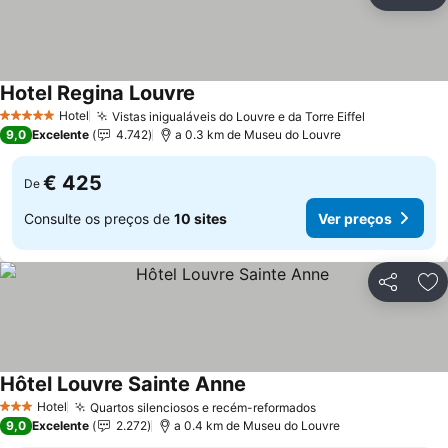
Partilhar
Ad
Hotel Regina Louvre
Hotel
Vistas inigualáveis do Louvre e da Torre Eiffel
5 Estrelas
9,0
Excelente
4.742
a 0.3 km de Museu do Louvre
€ 425
De
Consulte os preços de
10 sites
Ver preços
Partilhar
Ad
Hôtel Louvre Sainte Anne
Hotel
Quartos silenciosos e recém-reformados
3 Estrelas
9,0
Excelente
2.272
a 0.4 km de Museu do Louvre