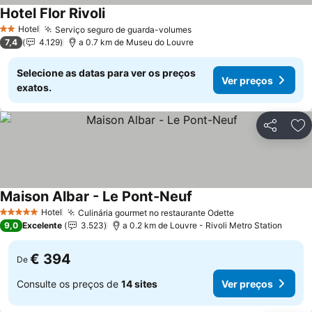
Hotel Flor Rivoli
Hotel
Serviço seguro de guarda-volumes
2 Estrelas
7,4
4.129
a 0.7 km de Museu do Louvre
Selecione as datas para ver os preços
Ver preços
exatos.
Partilhar
Ad
Maison Albar - Le Pont-Neuf
Hotel
Culinária gourmet no restaurante Odette
5 Estrelas
9,0
Excelente
3.523
a 0.2 km de Louvre - Rivoli Metro Station
€ 394
De
Consulte os preços de
14 sites
Ver preços