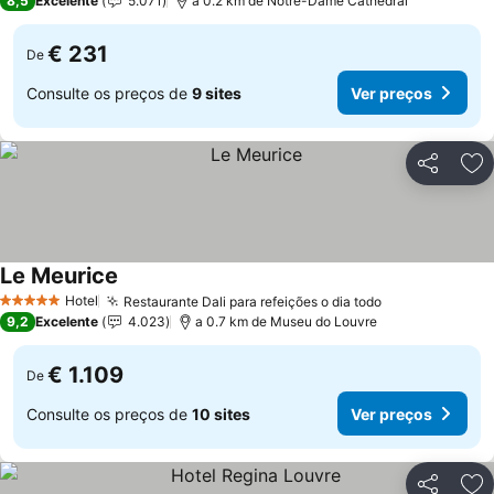
8,5
Excelente
5.071
a 0.2 km de Notre-Dame Cathedral
€ 231
De
Consulte os preços de
9 sites
Ver preços
Partilhar
Ad
Le Meurice
Hotel
Restaurante Dali para refeições o dia todo
5 Estrelas
9,2
Excelente
4.023
a 0.7 km de Museu do Louvre
€ 1.109
De
Consulte os preços de
10 sites
Ver preços