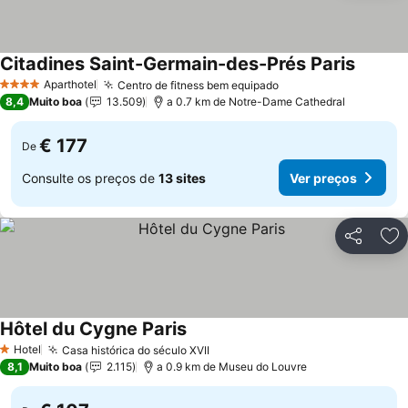
Citadines Saint-Germain-des-Prés Paris
Aparthotel
Centro de fitness bem equipado
4 Estrelas
8,4
Muito boa
13.509
a 0.7 km de Notre-Dame Cathedral
€ 177
De
Consulte os preços de
13 sites
Ver preços
Partilhar
Ad
Hôtel du Cygne Paris
Hotel
Casa histórica do século XVII
1 Estrelas
8,1
Muito boa
2.115
a 0.9 km de Museu do Louvre