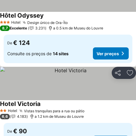
Hôtel Odyssey
Hotel
Design único de Ora-Ïto
3 Estrelas
8,7
Excelente
3.231
a 0.5 km de Museu do Louvre
€ 124
De
Consulte os preços de
14 sites
Ver preços
Partilhar
Ad
Hotel Victoria
Hotel
Vistas tranquilas para a rua ou pátio
2 Estrelas
6,6
4.183
a 1.2 km de Museu do Louvre
€ 90
De