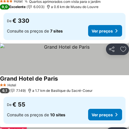
Hotel
Quartos aprimorados com vista para o jardim
4 Estrelas
9,0
Excelente
6.003
a 0.6 km de Museu do Louvre
€ 330
De
Consulte os preços de
7 sites
Ver preços
Partilhar
Ad
Grand Hotel de Paris
Hotel
2 Estrelas
6,1
7.149
a 1.7 km de Basilique du Sacré-Coeur
€ 55
De
Consulte os preços de
10 sites
Ver preços