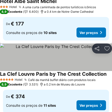
Hôtel Albe Saint Michel
Hotel
A uma curta caminhada de pontos turísticos icônicos
3 Estrelas
8,9
Excelente
6.400
a 0.4 km de Notre-Dame Cathedral
€ 177
De
Consulte os preços de
10 sites
Ver preços
Partilhar
Ad
La Clef Louvre Paris by The Crest Collection
Hotel
Café da manhã buffet diário com produtos locais
5 Estrelas
8,9
Excelente
3.531
a 0.2 km de Museu do Louvre
€ 374
De
Consulte os preços de
11 sites
Ver preços