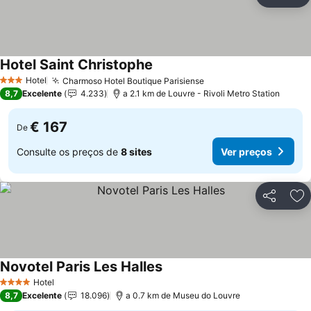
Partilhar
Ad
Hotel Saint Christophe
Hotel
Charmoso Hotel Boutique Parisiense
3 Estrelas
8,7
Excelente
4.233
a 2.1 km de Louvre - Rivoli Metro Station
€ 167
De
Consulte os preços de
8 sites
Ver preços
Partilhar
Ad
Novotel Paris Les Halles
Hotel
4 Estrelas
8,7
Excelente
18.096
a 0.7 km de Museu do Louvre