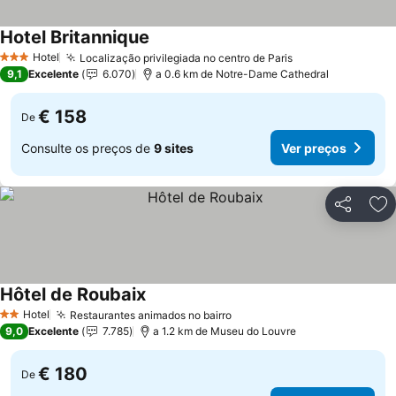
Hotel Britannique
Hotel
Localização privilegiada no centro de Paris
3 Estrelas
9,1
Excelente
6.070
a 0.6 km de Notre-Dame Cathedral
€ 158
De
Consulte os preços de
9 sites
Ver preços
Partilhar
Ad
Hôtel de Roubaix
Hotel
Restaurantes animados no bairro
2 Estrelas
9,0
Excelente
7.785
a 1.2 km de Museu do Louvre
€ 180
De