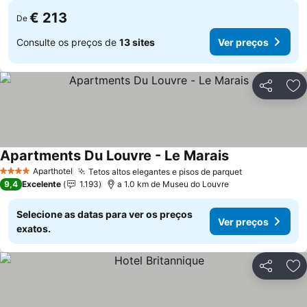
€ 213
De
Consulte os preços de
13 sites
Ver preços
Partilhar
Ad
Apartments Du Louvre - Le Marais
Aparthotel
Tetos altos elegantes e pisos de parquet
4 Estrelas
9,4
Excelente
1.193
a 1.0 km de Museu do Louvre
Selecione as datas para ver os preços
Ver preços
exatos.
Partilhar
Ad