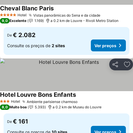
Cheval Blanc Paris
Hotel
Vistas panorâmicas do Sena e da cidade
5 Estrelas
9,0
Excelente
1.169
a 0.2 km de Louvre - Rivoli Metro Station
€ 2.082
De
Consulte os preços de
2 sites
Ver preços
Partilhar
Ad
Hotel Louvre Bons Enfants
Hotel
Ambiente parisiense charmoso
3 Estrelas
8,0
Muito boa
5.393
a 0.2 km de Museu do Louvre
€ 161
De
Consulte os preços de
10 sites
Ver preços