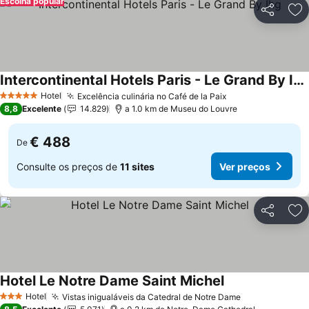
Escolha popular
Partilhar
Ad
Intercontinental Hotels Paris - Le Grand By Ihg
Hotel
Excelência culinária no Café de la Paix
5 Estrelas
8,8
Excelente
14.829
a 1.0 km de Museu do Louvre
€ 488
De
Consulte os preços de
11 sites
Ver preços
Partilhar
Ad
Hotel Le Notre Dame Saint Michel
Hotel
Vistas inigualáveis da Catedral de Notre Dame
3 Estrelas