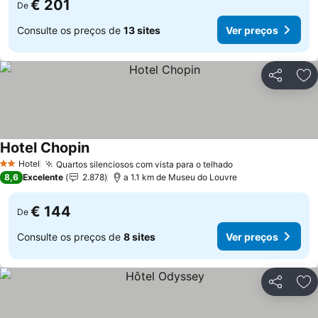
€ 201
De
Consulte os preços de
13 sites
Ver preços
Partilhar
Ad
Hotel Chopin
Hotel
Quartos silenciosos com vista para o telhado
2 Estrelas
8,6
Excelente
2.878
a 1.1 km de Museu do Louvre
€ 144
De
Consulte os preços de
8 sites
Ver preços
Partilhar
Ad