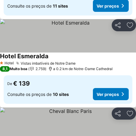
Consulte os preços de
11 sites
Ver preços
Partilhar
Ad
Hotel Esmeralda
Hotel
Vistas imbatíveis de Notre Dame
1 Estrelas
8,1
Muito boa
2.759
a 0.2 km de Notre-Dame Cathedral
€ 139
De
Consulte os preços de
10 sites
Ver preços
Partilhar
Ad