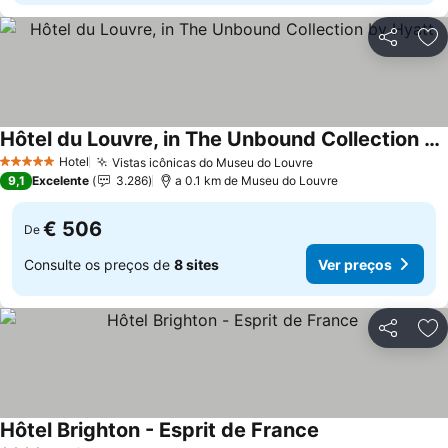
Partilhar
Ad
Hôtel du Louvre, in The Unbound Collection by Hyatt
Hotel
Vistas icônicas do Museu do Louvre
5 Estrelas
9,1
Excelente
3.286
a 0.1 km de Museu do Louvre
€ 506
De
Consulte os preços de
8 sites
Ver preços
Partilhar
Ad
Hôtel Brighton - Esprit de France