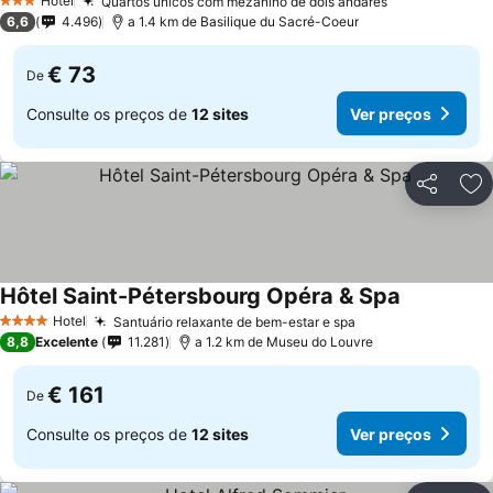
Hotel
Quartos únicos com mezanino de dois andares
3 Estrelas
6,6
4.496
a 1.4 km de Basilique du Sacré-Coeur
€ 73
De
Consulte os preços de
12 sites
Ver preços
Partilhar
Ad
Hôtel Saint-Pétersbourg Opéra & Spa
Hotel
Santuário relaxante de bem-estar e spa
4 Estrelas
8,8
Excelente
11.281
a 1.2 km de Museu do Louvre
€ 161
De
Consulte os preços de
12 sites
Ver preços