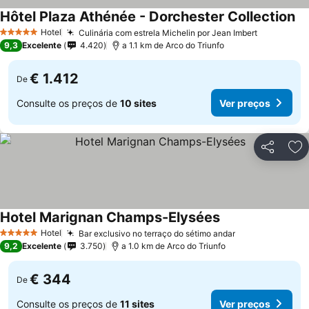
Hôtel Plaza Athénée - Dorchester Collection
Hotel
Culinária com estrela Michelin por Jean Imbert
5 Estrelas
9,3
Excelente
4.420
a 1.1 km de Arco do Triunfo
€ 1.412
De
Consulte os preços de
10 sites
Ver preços
Partilhar
Ad
Hotel Marignan Champs-Elysées
Hotel
Bar exclusivo no terraço do sétimo andar
5 Estrelas
9,2
Excelente
3.750
a 1.0 km de Arco do Triunfo
€ 344
De
Consulte os preços de
11 sites
Ver preços