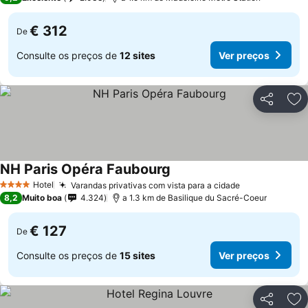
€ 312
De
Consulte os preços de
12 sites
Ver preços
Partilhar
Ad
NH Paris Opéra Faubourg
Hotel
Varandas privativas com vista para a cidade
4 Estrelas
8,2
Muito boa
4.324
a 1.3 km de Basilique du Sacré-Coeur
€ 127
De
Consulte os preços de
15 sites
Ver preços
Partilhar
Ad