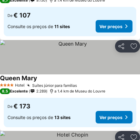
8,7
Excelente
9.150
a 1.4 km de Museu do Louvre
€ 107
De
Consulte os preços de
11 sites
Ver preços
Partilhar
Ad
Queen Mary
Hotel
Suítes júnior para famílias
4 Estrelas
8,5
Excelente
2.289
a 1.4 km de Museu do Louvre
€ 173
De
Consulte os preços de
13 sites
Ver preços