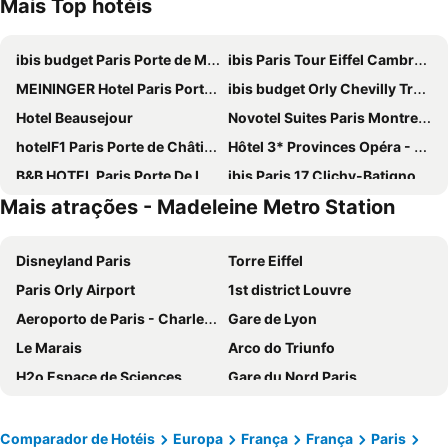
Mais Top hotéis
ibis budget Paris Porte de Montmartre
ibis Paris Tour Eiffel Cambronne 15ème
MEININGER Hotel Paris Porte De Vincennes
ibis budget Orly Chevilly Tram 7
Hotel Beausejour
Novotel Suites Paris Montreuil Vincennes
hotelF1 Paris Porte de Châtillon
Hôtel 3* Provinces Opéra - Vacances Bleues
B&B HOTEL Paris Porte De La Villette
ibis Paris 17 Clichy-Batignolles
Mais atrações - Madeleine Metro Station
ibis Budget Paris La Villette 19ème
Hôtel De Paris Opera
Hotel Eiffel Seine
Ibis Villepinte
Disneyland Paris
Torre Eiffel
Novotel Paris Centre Tour Eiffel
Grand Hotel de Paris
Paris Orly Airport
1st district Louvre
Novotel Paris 17
Hôtel Rachel
Aeroporto de Paris - Charles de Gaulle
Gare de Lyon
Mercure Paris 19 Philharmonie La Villette
Exe Panorama
Le Marais
Arco do Triunfo
Comfort Hotel Paris Porte d'Ivry
Au Royal Mad
H2o Espace de Sciences
Gare du Nord Paris
Novotel Paris Centre Gare Montparnasse
ibis Styles Paris Meteor Avenue d'Italie
Champs Elysées
58 tour eiffel
Novotel Paris 14 Porte d'Orléans
Paris Rooms & Dreams Hotel
Quartier Latin
8th district Élysée
ibis budget Paris Porte d'Orleans
ibis budget Paris Porte de Vincennes
Comparador de Hotéis
Europa
França
França
Paris