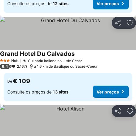
Consulte os preços de
12 sites
Ver preços
Partilhar
Ad
Grand Hotel Du Calvados
Hotel
Culinária italiana no Little César
3 Estrelas
6,4
2.167
a 1.6 km de Basilique du Sacré-Coeur
€ 109
De
Consulte os preços de
13 sites
Ver preços
Partilhar
Ad