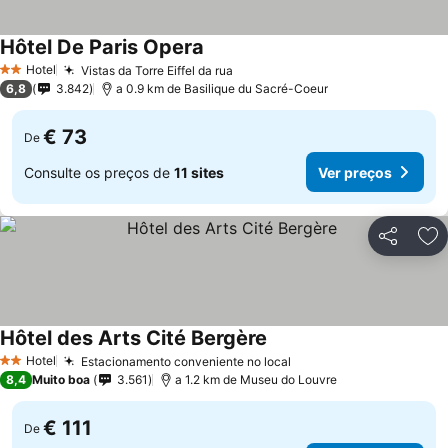
Hôtel De Paris Opera
Hotel
Vistas da Torre Eiffel da rua
2 Estrelas
6,8
3.842
a 0.9 km de Basilique du Sacré-Coeur
€ 73
De
Consulte os preços de
11 sites
Ver preços
Partilhar
Ad
Hôtel des Arts Cité Bergère
Hotel
Estacionamento conveniente no local
2 Estrelas
8,4
Muito boa
3.561
a 1.2 km de Museu do Louvre
€ 111
De