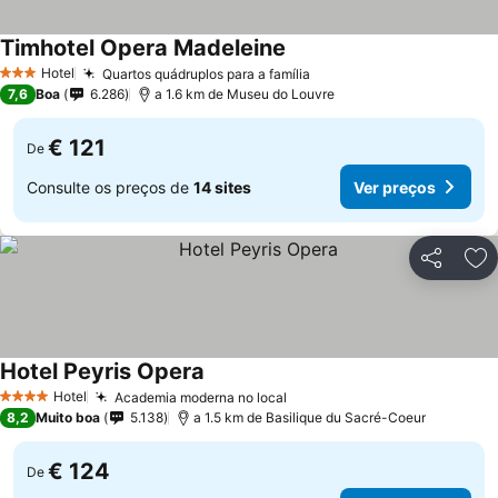
Timhotel Opera Madeleine
Hotel
Quartos quádruplos para a família
3 Estrelas
7,6
Boa
6.286
a 1.6 km de Museu do Louvre
€ 121
De
Consulte os preços de
14 sites
Ver preços
Partilhar
Ad
Hotel Peyris Opera
Hotel
Academia moderna no local
4 Estrelas
8,2
Muito boa
5.138
a 1.5 km de Basilique du Sacré-Coeur
€ 124
De