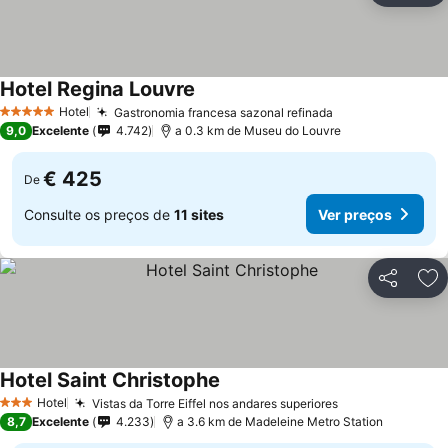
Hotel Regina Louvre
Hotel
Gastronomia francesa sazonal refinada
5 Estrelas
9,0
Excelente
4.742
a 0.3 km de Museu do Louvre
€ 425
De
Consulte os preços de
11 sites
Ver preços
Partilhar
Ad
Hotel Saint Christophe
Hotel
Vistas da Torre Eiffel nos andares superiores
3 Estrelas
8,7
Excelente
4.233
a 3.6 km de Madeleine Metro Station