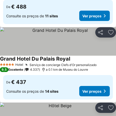
€ 488
De
Consulte os preços de
11 sites
Ver preços
Partilhar
Ad
Grand Hotel Du Palais Royal
Hotel
Serviço de concierge Clefs d'Or personalizado
5 Estrelas
9,5
Excelente
4.337
a 0.1 km de Museu do Louvre
€ 437
De
Consulte os preços de
14 sites
Ver preços
Partilhar
Ad