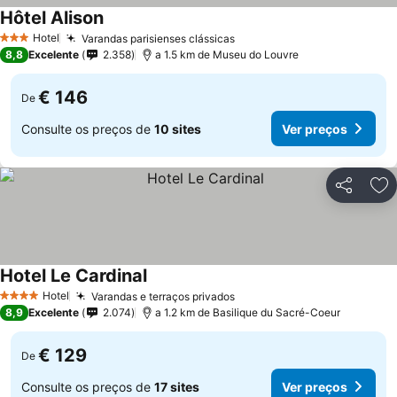
Hôtel Alison
Hotel
Varandas parisienses clássicas
3 Estrelas
8,8
Excelente
2.358
a 1.5 km de Museu do Louvre
€ 146
De
Consulte os preços de
10 sites
Ver preços
Partilhar
Ad
Hotel Le Cardinal
Hotel
Varandas e terraços privados
4 Estrelas
8,9
Excelente
2.074
a 1.2 km de Basilique du Sacré-Coeur
€ 129
De
Consulte os preços de
17 sites
Ver preços