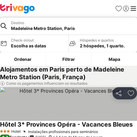
Favoritos
Iniciar
Me
Destino
Madeleine Metro Station, Paris
Check-in/out
Hóspedes e quartos
Escolha as datas
2 hóspedes, 1 quarto.
Ordenar
Filtrar
Mapa
Alojamentos em Paris perto de Madeleine
Metro Station (Paris, França)
Como os pagamentos influenciam os resultados
Partilhar
Ad
Hôtel 3* Provinces Opéra - Vacances Bleues
Hotel
Instalações profissionais para seminários
3 Estrelas