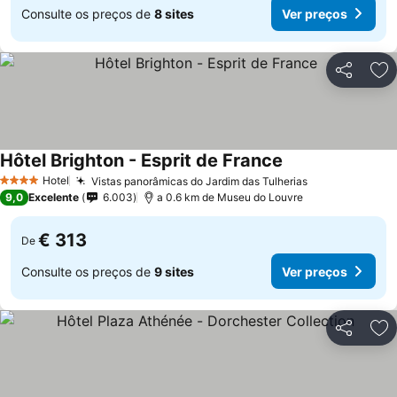
Consulte os preços de
8 sites
Ver preços
Partilhar
Ad
Hôtel Brighton - Esprit de France
Hotel
Vistas panorâmicas do Jardim das Tulherias
4 Estrelas
9,0
Excelente
6.003
a 0.6 km de Museu do Louvre
€ 313
De
Consulte os preços de
9 sites
Ver preços
Partilhar
Ad