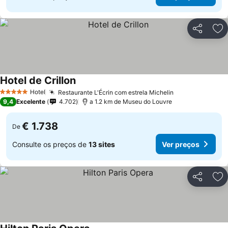
Partilhar
Ad
Hotel de Crillon
Hotel
Restaurante L'Écrin com estrela Michelin
5 Estrelas
9,4
Excelente
4.702
a 1.2 km de Museu do Louvre
€ 1.738
De
Consulte os preços de
13 sites
Ver preços
Partilhar
Ad