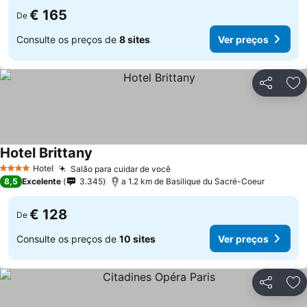
€ 165
De
Consulte os preços de
8 sites
Ver preços
Partilhar
Ad
Hotel Brittany
Hotel
Salão para cuidar de você
4 Estrelas
8,5
Excelente
3.345
a 1.2 km de Basilique du Sacré-Coeur
€ 128
De
Consulte os preços de
10 sites
Ver preços
Partilhar
Ad