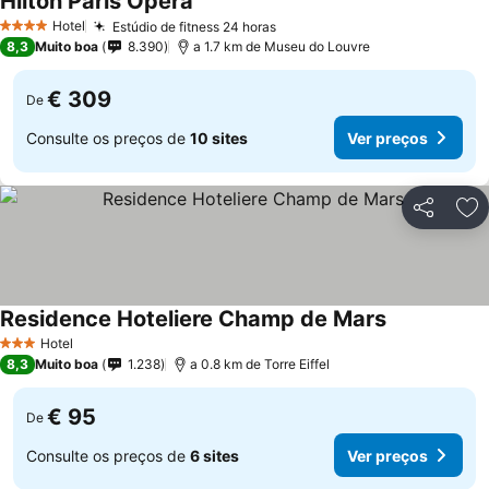
Hilton Paris Opera
Hotel
Estúdio de fitness 24 horas
4 Estrelas
8,3
Muito boa
8.390
a 1.7 km de Museu do Louvre
€ 309
De
Consulte os preços de
10 sites
Ver preços
Partilhar
Ad
Residence Hoteliere Champ de Mars
Hotel
3 Estrelas
8,3
Muito boa
1.238
a 0.8 km de Torre Eiffel
€ 95
De
Consulte os preços de
6 sites
Ver preços