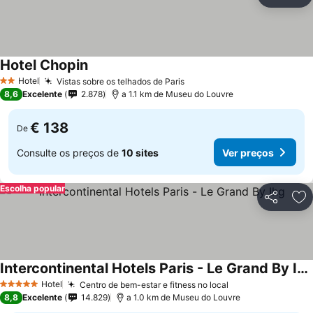
Partilhar
Ad
Hotel Chopin
Hotel
Vistas sobre os telhados de Paris
2 Estrelas
8,6
Excelente
2.878
a 1.1 km de Museu do Louvre
€ 138
De
Consulte os preços de
10 sites
Ver preços
Escolha popular
Partilhar
Ad
Intercontinental Hotels Paris - Le Grand By Ihg
Hotel
Centro de bem-estar e fitness no local
5 Estrelas
8,8
Excelente
14.829
a 1.0 km de Museu do Louvre