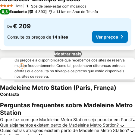
Hotel
Spa de bem-estar com mosaicos
4 Estrelas
8,8
Excelente
4.393
a 1.1 km de Arco do Triunfo
€ 209
De
Consulte os preços de
14 sites
Ver preços
Mostrar mais
Os preços e a disponibilidade que recebemos dos sites de reserva
mudam frequentemente. Como tal, pode haver diferenças entre as
ofertas que consulta no trivago e os preços que estão disponíveis
nos sites de reserva.
Madeleine Metro Station (Paris, França)
Contacto
Perguntas frequentes sobre Madeleine Metro
Station
O que faz com que Madeleine Metro Station seja popular em Paris?
Que alojamentos existem perto de Madeleine Metro Station?
Quais outras atrações existem perto de Madeleine Metro Station?