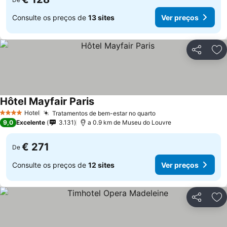
Consulte os preços de
13 sites
Ver preços
Partilhar
Ad
Hôtel Mayfair Paris
Hotel
Tratamentos de bem-estar no quarto
4 Estrelas
9,0
Excelente
3.131
a 0.9 km de Museu do Louvre
€ 271
De
Consulte os preços de
12 sites
Ver preços
Partilhar
Ad