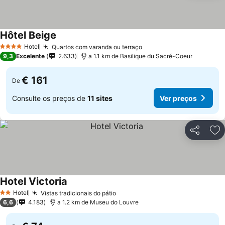
Hôtel Beige
Hotel
Quartos com varanda ou terraço
4 Estrelas
9,3
Excelente
2.633
a 1.1 km de Basilique du Sacré-Coeur
€ 161
De
Consulte os preços de
11 sites
Ver preços
Partilhar
Ad
Hotel Victoria
Hotel
Vistas tradicionais do pátio
2 Estrelas
6,6
4.183
a 1.2 km de Museu do Louvre