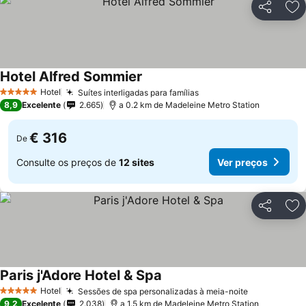
Partilhar
Ad
Hotel Alfred Sommier
Hotel
Suítes interligadas para famílias
5 Estrelas
8,9
Excelente
2.665
a 0.2 km de Madeleine Metro Station
€ 316
De
Consulte os preços de
12 sites
Ver preços
Partilhar
Ad
Paris j'Adore Hotel & Spa
Hotel
Sessões de spa personalizadas à meia-noite
5 Estrelas
9,2
Excelente
2.038
a 1.5 km de Madeleine Metro Station