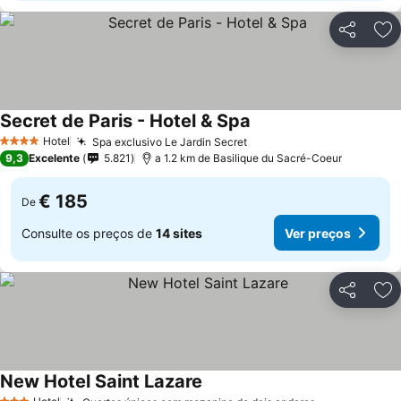
Partilhar
Ad
Secret de Paris - Hotel & Spa
Hotel
Spa exclusivo Le Jardin Secret
4 Estrelas
9,3
Excelente
5.821
a 1.2 km de Basilique du Sacré-Coeur
€ 185
De
Consulte os preços de
14 sites
Ver preços
Partilhar
Ad
New Hotel Saint Lazare