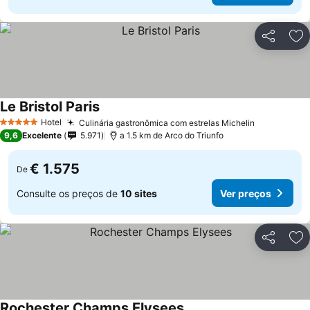
Partilhar
Ad
Le Bristol Paris
Hotel
Culinária gastronômica com estrelas Michelin
5 Estrelas
9,6
Excelente
5.971
a 1.5 km de Arco do Triunfo
€ 1.575
De
Consulte os preços de
10 sites
Ver preços
Partilhar
Ad
Rochester Champs Elysees