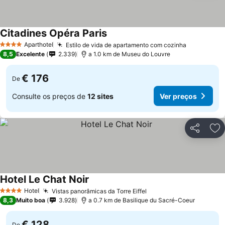
Citadines Opéra Paris
Aparthotel
Estilo de vida de apartamento com cozinha
4 Estrelas
8,5
Excelente
2.339
a 1.0 km de Museu do Louvre
€ 176
De
Consulte os preços de
12 sites
Ver preços
Partilhar
Ad
Hotel Le Chat Noir
Hotel
Vistas panorâmicas da Torre Eiffel
4 Estrelas
8,3
Muito boa
3.928
a 0.7 km de Basilique du Sacré-Coeur
€ 128
De