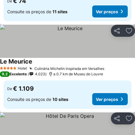
€ 74
De
Consulte os preços de
11 sites
Ver preços
Partilhar
Ad
Le Meurice
Hotel
Culinária Michelin inspirada em Versalhes
5 Estrelas
9,2
Excelente
4.023
a 0.7 km de Museu do Louvre
€ 1.109
De
Consulte os preços de
10 sites
Ver preços
Partilhar
Ad