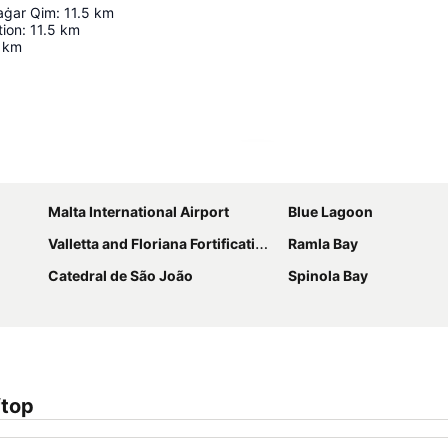
Ħaġar Qim
:
11.5
km
ion
:
11.5
km
km
Ampliar mapa
Malta International Airport
Blue Lagoon
Valletta and Floriana Fortifications
Ramla Bay
Catedral de São João
Spinola Bay
ftop