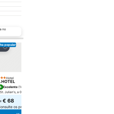
a no
ha popular
Adicionar aos favoritos
Adicionar aos favor
tilhar
Partilhar
Hotel
Hotel
strelas
4 Estrelas
.HOTEL
Cavalieri Hotel Malta,
8
7,8
Excelente
(
18.276 pontuações
)
Boa
(
9.468 pontuações
)
St. Julian's, a 0.8 km de Centro da cidade
St. Julian's, a 0.2 km de Cen
€ 68
€ 59
e
de
onsulte os preços de
16 sites
Consulte os preços de
14