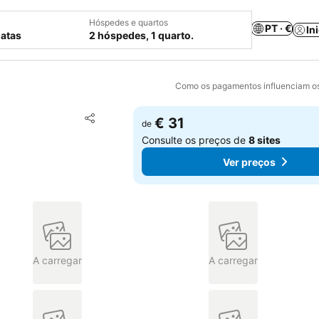
Hóspedes e quartos
PT · €
In
datas
2 hóspedes, 1 quarto.
Como os pagamentos influenciam os
Adicionar aos favoritos
€ 31
de
Partilhar
Consulte os preços de
8 sites
Ver preços
A carregar
A carregar