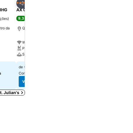
oritos
Adicionar aos favoritos
Adicionar aos f
Hotel
Hotel
4 Estrelas
4 Estrelas
Partilhar
Partilhar
 IHG
AX ODYCY Hotel
Solana Hotel & Spa
9,3
8,6
ações
)
Excelente
(
15.229 pontuações
)
Excelente
(
16.477 pon
ntro da
Qawra, a 0.5 km de Centro da cidade
Mellieħa, a 0.2 km de Ce
cidade
Wi-Fi grátis
Wi-Fi grátis
Piscina
Piscina
Spa
Spa
€ 83
€ 36
de
de
s
Consulte os preços de
3 sites
Consulte os preços de
19 s
Ver preços
Ver preços
. Julian's