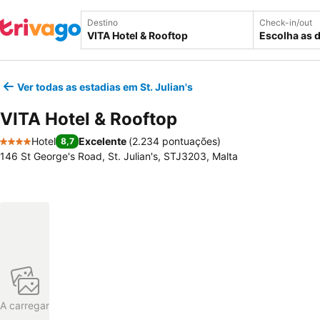
Destino
Check-in/out
Escolha as 
Ver todas as estadias em St. Julian's
VITA Hotel & Rooftop
Hotel
Excelente
(
2.234 pontuações
)
8,7
4 Estrelas
146 St George's Road, St. Julian's, STJ3203, Malta
A carregar