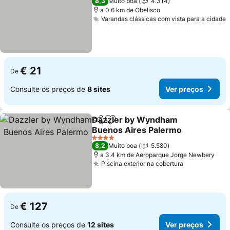
8,3
Muito boa
4.314
a 0.6 km de Obelisco
Varandas clássicas com vista para a cidade
V
€ 21
De
Consulte os preços de
8 sites
Ver preços
Dazzler by Wyndham
Partilhar
Adicionar aos favoritos
Buenos Aires Palermo
Ver preços
4 Estrelas
8,2
Muito boa
5.580
a 3.4 km de Aeroparque Jorge Newbery
Piscina exterior na cobertura
Ver preços
€ 127
De
Consulte os preços de
12 sites
Ver preços