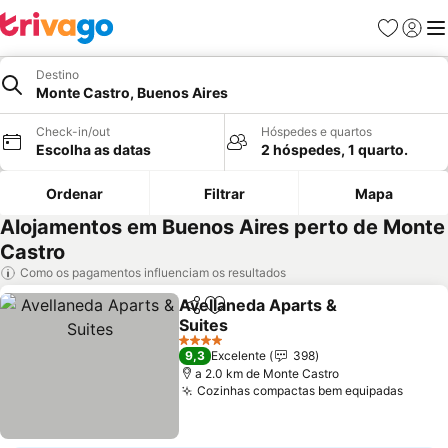
Favoritos
Iniciar
Me
Destino
Monte Castro, Buenos Aires
Check-in/out
Hóspedes e quartos
Escolha as datas
2 hóspedes, 1 quarto.
Ordenar
Filtrar
Mapa
Alojamentos em Buenos Aires perto de Monte
Castro
Como os pagamentos influenciam os resultados
Avellaneda Aparts &
Partilhar
Adicionar aos favoritos
Suites
Ver preços
4 Estrelas
9,3
Excelente
398
a 2.0 km de Monte Castro
Cozinhas compactas bem equipadas
Ver p