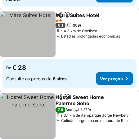
Mitre Suites Hotel
Partilhar
Adicionar aos favoritos
Ver pre
2 Estrelas
6,1
909
a 4.3 km de Obelisco
Estadias prolongadas econômicas
Ver pre
€ 28
De
Consulte os preços de
6 sites
Ver preços
Hostel Sweet Home
Partilhar
Adicionar aos favoritos
Palermo Soho
Ver preços
7,9
Boa
1.279
a 3.1 km de Aeroparque Jorge Newbery
Culinária argentina no restaurante Rimini
Ver