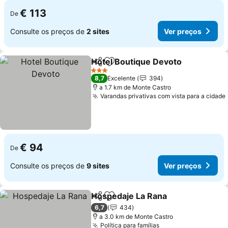
€ 113
De
Consulte os preços de
2 sites
Ver preços
Hotel Boutique Devoto
Partilhar
Adicionar aos favoritos
Ver
3 Estrelas
8,7
Excelente
394
a 1.7 km de Monte Castro
Varandas privativas com vista para a cidade
€ 94
De
Consulte os preços de
9 sites
Ver preços
Hospedaje La Rana
Partilhar
Adicionar aos favoritos
Ver pr
6,7
434
a 3.0 km de Monte Castro
Política para famílias
Ver preços