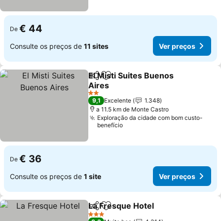
€ 44
De
Consulte os preços de
11 sites
Ver preços
El Misti Suites Buenos
Partilhar
Adicionar aos favoritos
Aires
Ver preços
2 Estrelas
9,1
Excelente
1.348
a 11.5 km de Monte Castro
Exploração da cidade com bom custo-
benefício
€ 36
De
Consulte os preços de
1 site
Ver preços
La Fresque Hotel
Partilhar
Adicionar aos favoritos
Ver preç
3 Estrelas