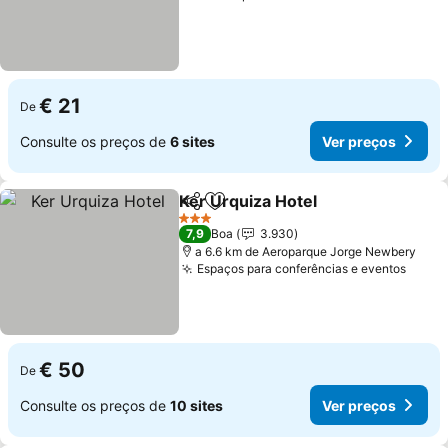
€ 21
De
Consulte os preços de
6 sites
Ver preços
Ker Urquiza Hotel
Partilhar
Adicionar aos favoritos
Ver preç
3 Estrelas
7,9
Boa
3.930
a 6.6 km de Aeroparque Jorge Newbery
Espaços para conferências e eventos
Ver p
€ 50
De
Consulte os preços de
10 sites
Ver preços