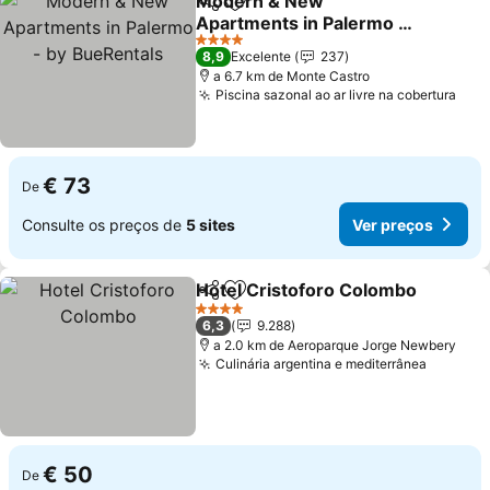
Modern & New
Partilhar
Adicionar aos favoritos
Apartments in Palermo -
by BueRentals
Ver preços
4 Estrelas
8,9
Excelente
237
a 6.7 km de Monte Castro
Piscina sazonal ao ar livre na cobertura
Ver
€ 73
De
Consulte os preços de
5 sites
Ver preços
Hotel Cristoforo Colombo
Partilhar
Adicionar aos favoritos
4 Estrelas
6,3
9.288
a 2.0 km de Aeroparque Jorge Newbery
Culinária argentina e mediterrânea
Ver pre
€ 50
De