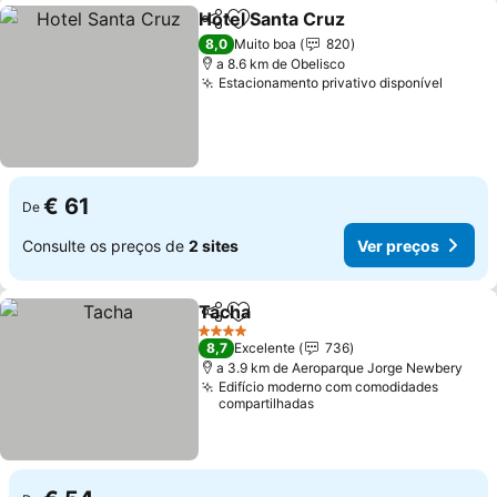
Hotel Santa Cruz
Partilhar
Adicionar aos favoritos
Ver preço
8,0
Muito boa
820
a 8.6 km de Obelisco
Estacionamento privativo disponível
Ver pr
€ 61
De
Consulte os preços de
2 sites
Ver preços
Tacha
Partilhar
Adicionar aos favoritos
Ver preços
4 Estrelas
8,7
Excelente
736
a 3.9 km de Aeroparque Jorge Newbery
Edifício moderno com comodidades
compartilhadas