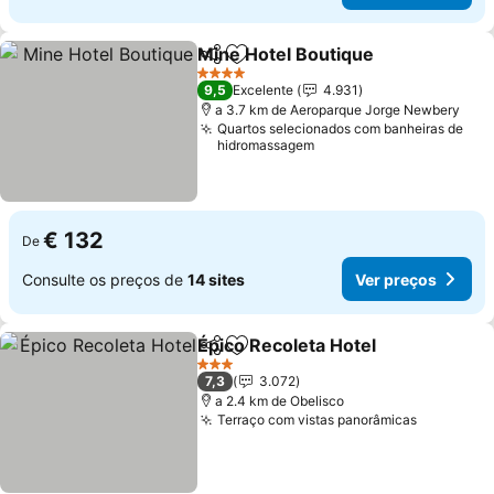
Mine Hotel Boutique
Partilhar
Adicionar aos favoritos
Ver p
4 Estrelas
9,5
Excelente
4.931
a 3.7 km de Aeroparque Jorge Newbery
Quartos selecionados com banheiras de
hidromassagem
€ 132
De
Consulte os preços de
14 sites
Ver preços
Épico Recoleta Hotel
Partilhar
Adicionar aos favoritos
Ver p
3 Estrelas
7,3
3.072
a 2.4 km de Obelisco
Terraço com vistas panorâmicas
Ver preç