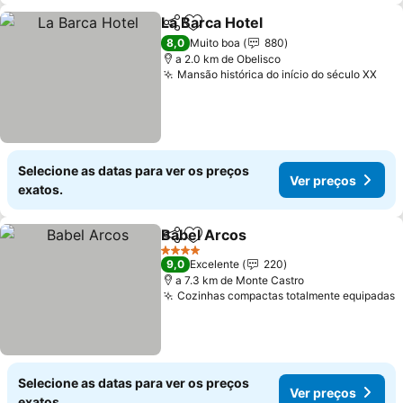
La Barca Hotel
Partilhar
Adicionar aos favoritos
Ver preços
8,0
Muito boa
880
a 2.0 km de Obelisco
Mansão histórica do início do século XX
Ver
Selecione as datas para ver os preços
Ver preços
exatos.
Babel Arcos
Partilhar
Adicionar aos favoritos
Ver preços
4 Estrelas
9,0
Excelente
220
a 7.3 km de Monte Castro
Cozinhas compactas totalmente equipadas
V
Selecione as datas para ver os preços
Ver preços
exatos.