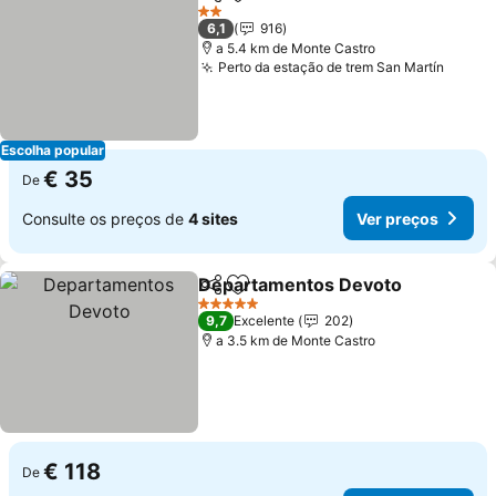
Partilhar
Adicionar aos favoritos
Ver preços
2 Estrelas
6,1
916
a 5.4 km de Monte Castro
Perto da estação de trem San Martín
Ver p
Escolha popular
€ 35
De
Consulte os preços de
4 sites
Ver preços
Departamentos Devoto
Partilhar
Adicionar aos favoritos
Ve
5 Estrelas
9,7
Excelente
202
a 3.5 km de Monte Castro
€ 118
De