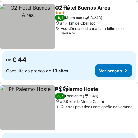
O2 Hotel Buenos Aires
Partilhar
Adicionar aos favoritos
Ver
3 Estrelas
8,1
Muito boa
3.243
a 1.4 km de Obelisco
Assistência dedicada para bilhetes e
passeios
€ 44
De
Consulte os preços de
13 sites
Ver preços
Ph Palermo Hostel
Partilhar
Adicionar aos favoritos
Ver pre
8,7
Excelente
946
a 7.0 km de Monte Castro
Quartos privativos com opção de varanda
Ve