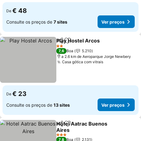
€ 48
De
Consulte os preços de
7 sites
Ver preços
Play Hostel Arcos
Partilhar
Adicionar aos favoritos
Ver preç
2 Estrelas
7,6
Boa
5.210
a 2.6 km de Aeroparque Jorge Newbery
Casa gótica com vitrais
Ver preços
€ 23
De
Consulte os preços de
13 sites
Ver preços
Hotel Aatrac Buenos
Partilhar
Adicionar aos favoritos
Aires
Ver preços
3 Estrelas
7,8
Boa
2.131