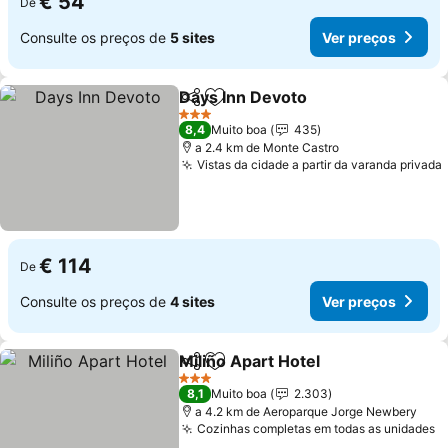
€ 54
De
Consulte os preços de
5 sites
Ver preços
Days Inn Devoto
Partilhar
Adicionar aos favoritos
Ver preço
3 Estrelas
8,4
Muito boa
435
a 2.4 km de Monte Castro
Vistas da cidade a partir da varanda privada
€ 114
De
Consulte os preços de
4 sites
Ver preços
Miliño Apart Hotel
Partilhar
Adicionar aos favoritos
Ver pre
3 Estrelas
8,1
Muito boa
2.303
a 4.2 km de Aeroparque Jorge Newbery
Cozinhas completas em todas as unidades
V