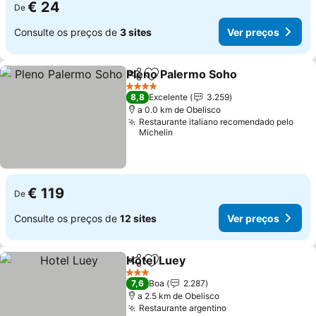
€ 24
De
Consulte os preços de
3 sites
Ver preços
Pleno Palermo Soho
Partilhar
Adicionar aos favoritos
Ver p
4 Estrelas
8,8
Excelente
3.259
a 0.0 km de Obelisco
Restaurante italiano recomendado pelo
Michelin
€ 119
De
Consulte os preços de
12 sites
Ver preços
Hotel Luey
Partilhar
Adicionar aos favoritos
Ver preços
3 Estrelas
7,6
Boa
2.287
a 2.5 km de Obelisco
Restaurante argentino
Ver preços