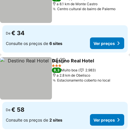
a 8.1 km de Monte Castro
Centro cultural do bairro de Palermo
Ver pr
€ 34
De
Consulte os preços de
6 sites
Ver preços
Destino Real Hotel
Partilhar
Adicionar aos favoritos
Ver pre
3 Estrelas
8,3
Muito boa
2.983
a 2.8 km de Obelisco
Estacionamento coberto no local
Ver preç
€ 58
De
Consulte os preços de
2 sites
Ver preços