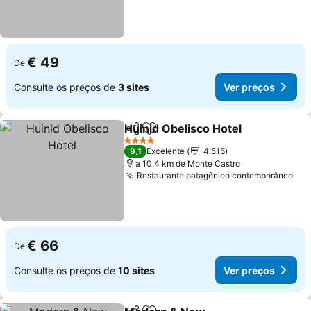
€ 49
De
Consulte os preços de
3 sites
Ver preços
Huinid Obelisco Hotel
Partilhar
Adicionar aos favoritos
Ver 
4 Estrelas
9,1
Excelente
4.515
a 10.4 km de Monte Castro
Restaurante patagônico contemporâneo
Ver
€ 66
De
Consulte os preços de
10 sites
Ver preços