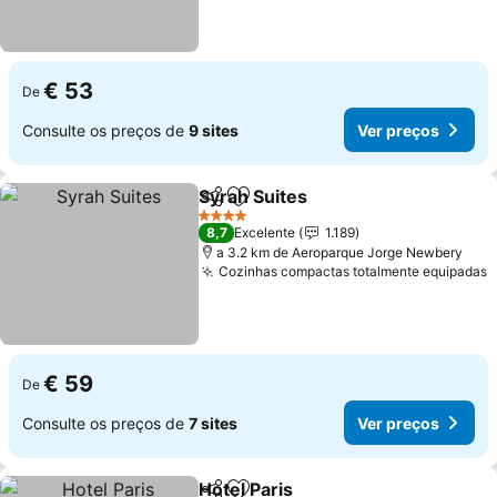
€ 53
De
Consulte os preços de
9 sites
Ver preços
Syrah Suites
Partilhar
Adicionar aos favoritos
Ver preços
4 Estrelas
8,7
Excelente
1.189
a 3.2 km de Aeroparque Jorge Newbery
Cozinhas compactas totalmente equipadas
V
€ 59
De
Consulte os preços de
7 sites
Ver preços
Hotel Paris