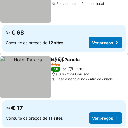
Restaurante La Palita no local
Ver preços
€ 68
De
Consulte os preços de
12 sites
Ver preços
Hotel Parada
Partilhar
Adicionar aos favoritos
Ver preços
3 Estrelas
7,6
Boa
3.913
a 0.6 km de Obelisco
Base essencial no centro da cidade
Ver pr
€ 17
De
Consulte os preços de
11 sites
Ver preços