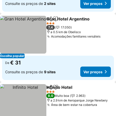
Consulte os preços de
2 sites
Ver preços
Gran Hotel Argentino
Partilhar
Adicionar aos favoritos
Ver 
3 Estrelas
7,4
17.050
a 0.5 km de Obelisco
Acomodações familiares versáteis
Ver pre
Escolha popular
€ 31
De
Consulte os preços de
9 sites
Ver preços
Infinito Hotel
Partilhar
Adicionar aos favoritos
Ver preços
3 Estrelas
8,0
Muito boa
2.963
a 2.9 km de Aeroparque Jorge Newbery
Área de bem-estar na cobertura
Ver preço