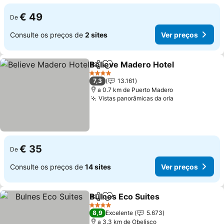
€ 49
De
Consulte os preços de
2 sites
Ver preços
Believe Madero Hotel
Partilhar
Adicionar aos favoritos
Ver 
4 Estrelas
7,3
13.161
a 0.7 km de Puerto Madero
Vistas panorâmicas da orla
Ver preços
€ 35
De
Consulte os preços de
14 sites
Ver preços
Bulnes Eco Suites
Partilhar
Adicionar aos favoritos
Ver preç
4 Estrelas
8,9
Excelente
5.673
a 3.3 km de Obelisco