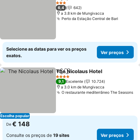
Partilhar
Adicionar aos favoritos
Ver preços
3 Estrelas
6,4
642
a 3.8 km de Mungivacca
Perto da Estação Central de Bari
Ver preç
Selecione as datas para ver os preços
Ver preços
exatos.
The Nicolaus Hotel
Partilhar
Adicionar aos favoritos
Ver pre
4 Estrelas
9,1
Excelente
10.724
a 3.0 km de Mungivacca
O restaurante mediterrâneo The Seasons
Ve
Escolha popular
€ 148
De
Consulte os preços de
19 sites
Ver preços