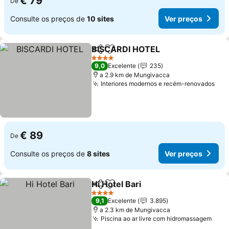
€ 79
De
Consulte os preços de
10 sites
Ver preços
BISCARDI HOTEL
Partilhar
Adicionar aos favoritos
Ver preç
4 Estrelas
9,0
Excelente
235
a 2.9 km de Mungivacca
Interiores modernos e recém-renovados
Ver
€ 89
De
Consulte os preços de
8 sites
Ver preços
Hi Hotel Bari
Partilhar
Adicionar aos favoritos
Ver preços
4 Estrelas
9,1
Excelente
3.895
a 2.3 km de Mungivacca
Piscina ao ar livre com hidromassagem
Ver 