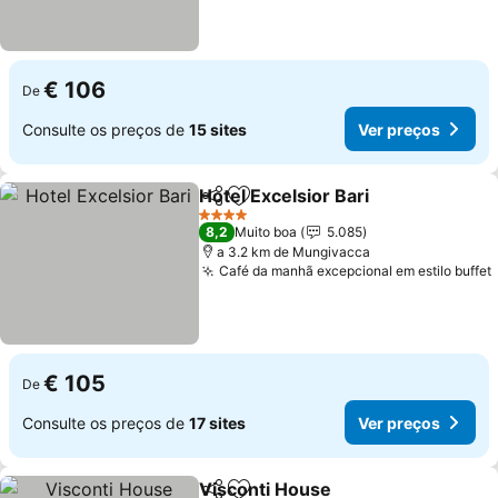
€ 106
De
Consulte os preços de
15 sites
Ver preços
Hotel Excelsior Bari
Partilhar
Adicionar aos favoritos
Ver pr
4 Estrelas
8,2
Muito boa
5.085
a 3.2 km de Mungivacca
Café da manhã excepcional em estilo buffet
€ 105
De
Consulte os preços de
17 sites
Ver preços
Visconti House