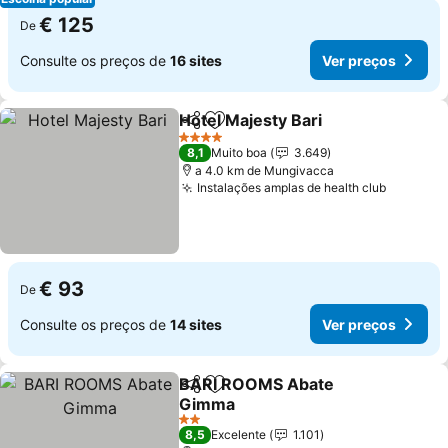
€ 125
De
Consulte os preços de
16 sites
Ver preços
Hotel Majesty Bari
Partilhar
Adicionar aos favoritos
Ver pre
4 Estrelas
8,1
Muito boa
3.649
a 4.0 km de Mungivacca
Instalações amplas de health club
Ver pre
€ 93
De
Consulte os preços de
14 sites
Ver preços
BARI ROOMS Abate
Partilhar
Adicionar aos favoritos
Gimma
Ver preços
2 Estrelas
8,5
Excelente
1.101