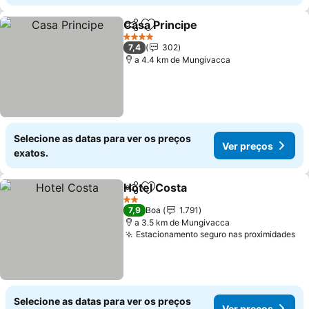
Casa Principe
Partilhar
Adicionar aos favoritos
Ver preços
4 Estrelas
7,4
302
a 4.4 km de Mungivacca
Selecione as datas para ver os preços
Ver preços
exatos.
Hotel Costa
Partilhar
Adicionar aos favoritos
Ver preços
2 Estrelas
7,9
Boa
1.791
a 3.5 km de Mungivacca
Estacionamento seguro nas proximidades
Ve
Selecione as datas para ver os preços
Ver preços