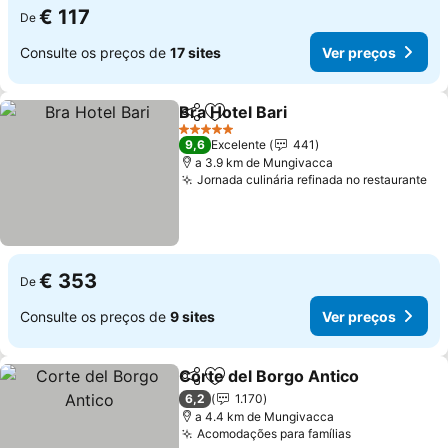
€ 117
De
Consulte os preços de
17 sites
Ver preços
Bra Hotel Bari
Partilhar
Adicionar aos favoritos
Ver preços
5 Estrelas
9,6
Excelente
441
a 3.9 km de Mungivacca
Jornada culinária refinada no restaurante
Ve
€ 353
De
Consulte os preços de
9 sites
Ver preços
Corte del Borgo Antico
Partilhar
Adicionar aos favoritos
Ver
6,2
1.170
a 4.4 km de Mungivacca
Acomodações para famílias
Ver preços