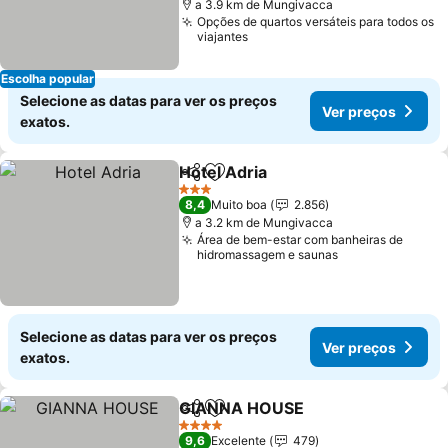
a 3.9 km de Mungivacca
Opções de quartos versáteis para todos os
viajantes
Escolha popular
Selecione as datas para ver os preços
Ver preços
exatos.
Hotel Adria
Partilhar
Adicionar aos favoritos
Ver preços
3 Estrelas
8,4
Muito boa
2.856
a 3.2 km de Mungivacca
Área de bem-estar com banheiras de
hidromassagem e saunas
Selecione as datas para ver os preços
Ver preços
exatos.
GIANNA HOUSE
Partilhar
Adicionar aos favoritos
Ver preço
4 Estrelas
9,6
Excelente
479