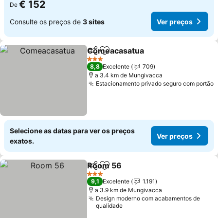
€ 152
De
Consulte os preços de
3 sites
Ver preços
Comeacasatua
Partilhar
Adicionar aos favoritos
Ver preços
3 Estrelas
8,8
Excelente
709
a 3.4 km de Mungivacca
Estacionamento privado seguro com portão
V
Selecione as datas para ver os preços
Ver preços
exatos.
Room 56
Partilhar
Adicionar aos favoritos
Ver preços
3 Estrelas
9,1
Excelente
1.191
a 3.9 km de Mungivacca
Design moderno com acabamentos de
qualidade