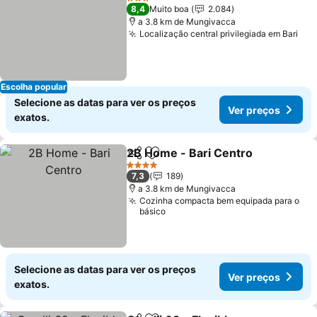
3 Estrelas
8,4
Muito boa
2.084
a 3.8 km de Mungivacca
Localização central privilegiada em Bari
Ver
Escolha popular
Selecione as datas para ver os preços
Ver preços
exatos.
2B Home - Bari Centro
Partilhar
Adicionar aos favoritos
Ver
4 Estrelas
7,3
189
a 3.8 km de Mungivacca
Cozinha compacta bem equipada para o
básico
Selecione as datas para ver os preços
Ver preços
exatos.