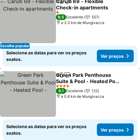
Carulli 69 - Flexible
Partilhar
Adicionar aos favoritos
Check-in apartments
Ver preços
1 Estrelas
9,5
Excelente
557
a 3.3 km de Mungivacca
Escolha popular
Selecione as datas para ver os preços
Ver preços
exatos.
Green Park Penthouse
Partilhar
Adicionar aos favoritos
Suite & Pool - Heated Pool
-
Ver preços
4 Estrelas
9,1
Excelente
122
a 0.6 km de Mungivacca
Selecione as datas para ver os preços
Ver preços
exatos.