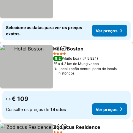
Selecione as datas para ver os preços
Ver preços
exatos.
Hotel Boston
Partilhar
Adicionar aos favoritos
Ver preços
4 Estrelas
8,2
Muito boa
5.824
a 4.2 km de Mungivacca
Localização central perto de locais
históricos
€ 109
De
Consulte os preços de
14 sites
Ver preços
Zodiacus Residence
Partilhar
Adicionar aos favoritos
Ver p