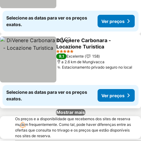
Selecione as datas para ver os preços
Ver preços
exatos.
DiVenere Carbonara -
Partilhar
Adicionar aos favoritos
Locazione Turistica
Ver preços
5 Estrelas
9,1
Excelente
158
a 2.6 km de Mungivacca
Estacionamento privado seguro no local
Ver
Selecione as datas para ver os preços
Ver preços
exatos.
Mostrar mais
Os preços e a disponibilidade que recebemos dos sites de reserva
mudam frequentemente. Como tal, pode haver diferenças entre as
ofertas que consulta no trivago e os preços que estão disponíveis
nos sites de reserva.