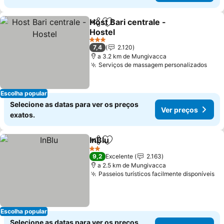
Host Bari centrale -
Partilhar
Adicionar aos favoritos
Hostel
Ver preços
3 Estrelas
7,4
2.120
a 3.2 km de Mungivacca
Serviços de massagem personalizados
Ver 
Escolha popular
Selecione as datas para ver os preços
Ver preços
exatos.
InBlu
Partilhar
Adicionar aos favoritos
Ver preços
2 Estrelas
9,2
Excelente
2.163
a 2.5 km de Mungivacca
Passeios turísticos facilmente disponíveis
Ve
Escolha popular
Selecione as datas para ver os preços