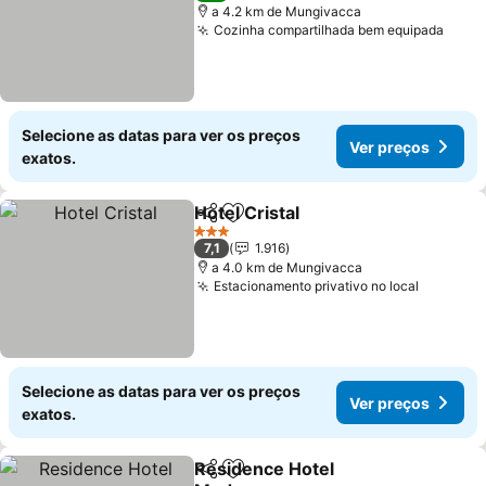
a 4.2 km de Mungivacca
Cozinha compartilhada bem equipada
Ver 
Selecione as datas para ver os preços
Ver preços
exatos.
Hotel Cristal
Partilhar
Adicionar aos favoritos
Ver preços
3 Estrelas
7,1
1.916
a 4.0 km de Mungivacca
Estacionamento privativo no local
Ver pre
Selecione as datas para ver os preços
Ver preços
exatos.
Residence Hotel
Partilhar
Adicionar aos favoritos