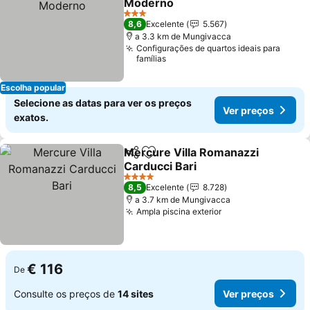
Moderno
Ver preços
3 Estrelas
8,6
Excelente
5.567
a 3.3 km de Mungivacca
Configurações de quartos ideais para
famílias
Escolha popular
Selecione as datas para ver os preços
Ver preços
exatos.
Mercure Villa Romanazzi
Partilhar
Adicionar aos favoritos
Carducci Bari
Ver preços
4 Estrelas
8,5
Excelente
8.728
a 3.7 km de Mungivacca
Ampla piscina exterior
Ver preços
€ 116
De
Consulte os preços de
14 sites
Ver preços