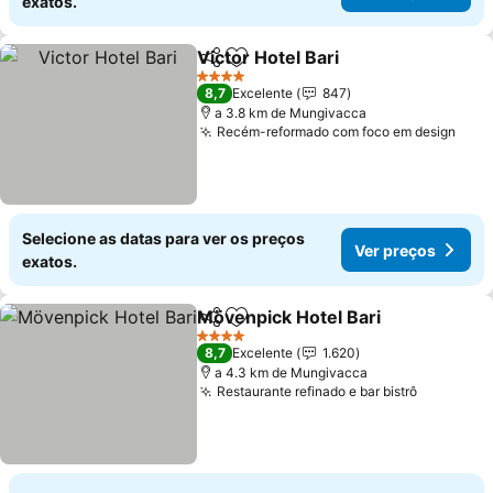
exatos.
Victor Hotel Bari
Partilhar
Adicionar aos favoritos
Ver preço
4 Estrelas
8,7
Excelente
847
a 3.8 km de Mungivacca
Recém-reformado com foco em design
Ver 
Selecione as datas para ver os preços
Ver preços
exatos.
Mövenpick Hotel Bari
Partilhar
Adicionar aos favoritos
Ver 
4 Estrelas
8,7
Excelente
1.620
a 4.3 km de Mungivacca
Restaurante refinado e bar bistrô
Ver preç