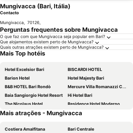
Mungivacca (Bari, Itália)
Contacto
Mungivacca
,
70126
,
Perguntas frequentes sobre Mungivacca
O que faz com que Mungivacca seja popular em Bari?
Que alojamentos existem perto de Mungivacca?
Quais outras atrações existem perto de Mungivacca?
Mais Top hotéis
Hotel Excelsior Bari
BISCARDI HOTEL
Barion Hotel
Hotel Majesty Bari
B&B HOTEL Bari Rondò
Mercure Villa Romanazzi Carducci Bari
Baia Sangiorgio Hotel Resort
Hi Hotel Bari
The Nicolaus Hotel
Residence Hotel Moderno
Mais atrações - Mungivacca
Hotel HR
Grand Hotel Leon D'Oro
Hotel Riva Del Sole
JR Hotels Bari Grande Albergo delle Nazioni
Costiera Amalfitana
Bari Centrale
Hotel Boston
Hotel Auditorium