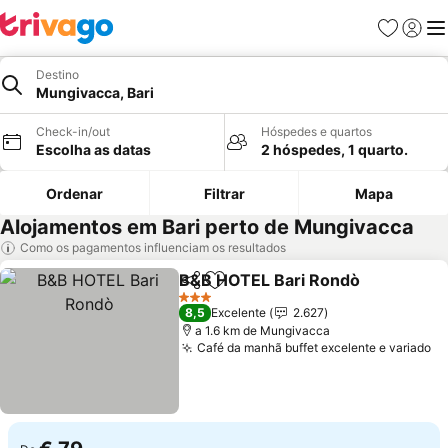
Favoritos
Iniciar
Me
Destino
Mungivacca, Bari
Check-in/out
Hóspedes e quartos
Escolha as datas
2 hóspedes, 1 quarto.
Ordenar
Filtrar
Mapa
Alojamentos em Bari perto de Mungivacca
Como os pagamentos influenciam os resultados
B&B HOTEL Bari Rondò
Partilhar
Adicionar aos favoritos
Ver
3 Estrelas
8,5
Excelente
2.627
a 1.6 km de Mungivacca
Café da manhã buffet excelente e variado
Ve