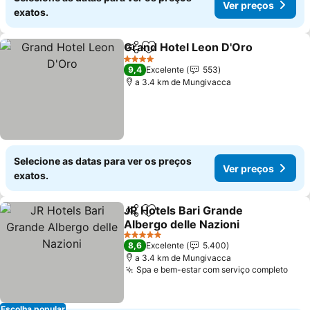
Ver preços
exatos.
Grand Hotel Leon D'Oro
Partilhar
Adicionar aos favoritos
Ve
4 Estrelas
9,4
Excelente
553
a 3.4 km de Mungivacca
Selecione as datas para ver os preços
Ver preços
exatos.
JR Hotels Bari Grande
Partilhar
Adicionar aos favoritos
Albergo delle Nazioni
Ver preços
5 Estrelas
8,6
Excelente
5.400
a 3.4 km de Mungivacca
Spa e bem-estar com serviço completo
Ver 
Escolha popular