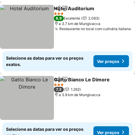
Hotel Auditorium
Partilhar
Adicionar aos favoritos
Ver preç
3 Estrelas
8,9
Excelente
2.063
a 3.7 km de Mungivacca
Restaurante no local com culinária italiana
V
Selecione as datas para ver os preços
Ver preços
exatos.
Gatto Bianco Le Dimore
Partilhar
Adicionar aos favoritos
Ve
3 Estrelas
7,3
1.262
a 3.9 km de Mungivacca
Selecione as datas para ver os preços
Ver preços