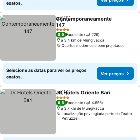
exatos.
Contemporaneamente
Partilhar
Adicionar aos favoritos
147
Ver preços
4 Estrelas
8,9
Excelente
229
a 3.4 km de Mungivacca
Quartos modernos e bem projetados
Ver pr
Selecione as datas para ver os preços
Ver preços
exatos.
JR Hotels Oriente Bari
Partilhar
Adicionar aos favoritos
Ver
4 Estrelas
8,5
Excelente
4.556
a 3.7 km de Mungivacca
Localização privilegiada perto do Teatro
Petruzzelli