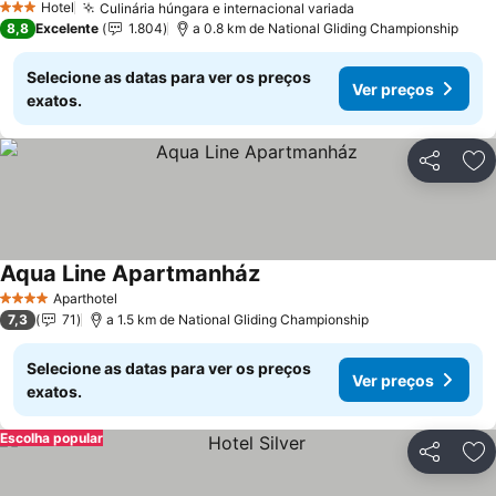
Hotel
Culinária húngara e internacional variada
Ver preços
3 Estrelas
8,8
Excelente
1.804
a 0.8 km de National Gliding Championship
Selecione as datas para ver os preços
Ver preços
exatos.
Partilhar
Ad
Aqua Line Apartmanház
Ver preços
Aparthotel
4 Estrelas
7,3
71
a 1.5 km de National Gliding Championship
Selecione as datas para ver os preços
Ver preços
exatos.
Escolha popular
Partilhar
Ad