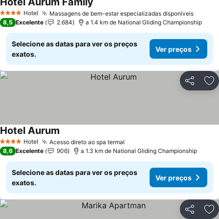
Hotel Aurum Family
Ver preços
Hotel
Massagens de bem-estar especializadas disponíveis
Ver pr
4 Estrelas
8,5
Excelente
2.684
a 1.4 km de National Gliding Championship
Selecione as datas para ver os preços
Ver preços
exatos.
Partilhar
Ad
Hotel Aurum
Ver preços
Hotel
Acesso direto ao spa termal
Ver preços
4 Estrelas
8,6
Excelente
906
a 1.3 km de National Gliding Championship
Selecione as datas para ver os preços
Ver preços
exatos.
Partilhar
Ad