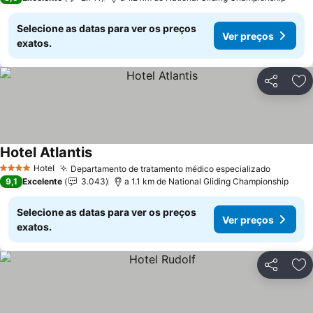
Selecione as datas para ver os preços
Ver preços
exatos.
Partilhar
Ad
Hotel Atlantis
Ver preços
Hotel
Departamento de tratamento médico especializado
Ver pre
4 Estrelas
9,1
Excelente
3.043
a 1.1 km de National Gliding Championship
Selecione as datas para ver os preços
Ver preços
exatos.
Partilhar
Ad