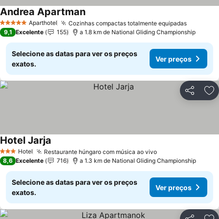
Andrea Apartman
Ver preços
Aparthotel
Cozinhas compactas totalmente equipadas
Ver preç
5 Estrelas
9,1
Excelente
155
a 1.8 km de National Gliding Championship
Selecione as datas para ver os preços
Ver preços
exatos.
Partilhar
Ad
Hotel Jarja
Ver preços
Hotel
Restaurante húngaro com música ao vivo
Ver preços
3 Estrelas
8,6
Excelente
716
a 1.3 km de National Gliding Championship
Selecione as datas para ver os preços
Ver preços
exatos.