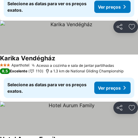
Selecione as datas para ver os preços
Ver preços
exatos.
Partilhar
Ad
Karika Vendégház
Ver preços
Aparthotel
Acesso a cozinha e sala de jantar partilhadas
Ver preço
3 Estrelas
8,5
Excelente
110
a 1.3 km de National Gliding Championship
Selecione as datas para ver os preços
Ver preços
exatos.
Partilhar
Ad