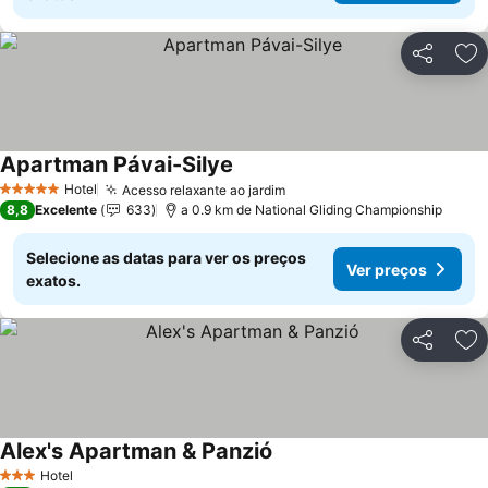
Partilhar
Ad
Apartman Pávai-Silye
Ver preços
Hotel
Acesso relaxante ao jardim
Ver preços
5 Estrelas
8,8
Excelente
633
a 0.9 km de National Gliding Championship
Selecione as datas para ver os preços
Ver preços
exatos.
Partilhar
Ad
Alex's Apartman & Panzió
Ver preços
Hotel
3 Estrelas