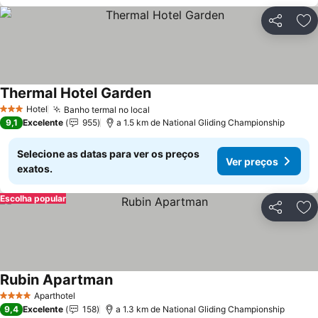
Partilhar
Ad
Thermal Hotel Garden
Ver preços
Hotel
Banho termal no local
Ver preços
3 Estrelas
9,1
Excelente
955
a 1.5 km de National Gliding Championship
Selecione as datas para ver os preços
Ver preços
exatos.
Escolha popular
Partilhar
Ad
Rubin Apartman
Ver preços
Aparthotel
4 Estrelas
9,4
Excelente
158
a 1.3 km de National Gliding Championship