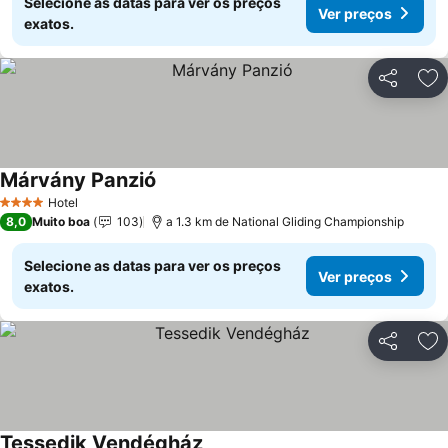
Selecione as datas para ver os preços
Ver preços
exatos.
Partilhar
Ad
Márvány Panzió
Ver preços
Hotel
4 Estrelas
8,0
Muito boa
103
a 1.3 km de National Gliding Championship
Selecione as datas para ver os preços
Ver preços
exatos.
Partilhar
Ad
Tessedik Vendégház