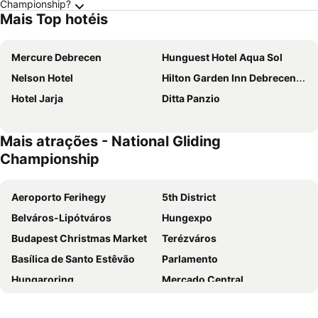
Championship?
Mais Top hotéis
Mercure Debrecen
Hunguest Hotel Aqua Sol
Nelson Hotel
Hilton Garden Inn Debrecen City Center
Hotel Jarja
Ditta Panzio
Mais atrações - National Gliding
Championship
Aeroporto Ferihegy
5th District
Belváros-Lipótváros
Hungexpo
Budapest Christmas Market
Terézváros
Basílica de Santo Estêvão
Parlamento
Hungaroring
Mercado Central
Deák Ferenc tér metro station
Aquaworld Budapest