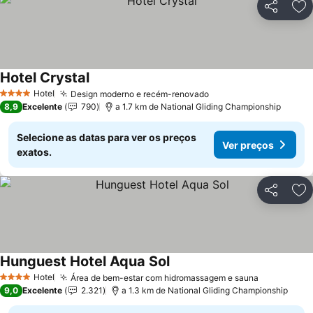
Partilhar
Ad
Hotel Crystal
Ver preços
Hotel
Design moderno e recém-renovado
Ver preços
4 Estrelas
8,9
Excelente
790
a 1.7 km de National Gliding Championship
Selecione as datas para ver os preços
Ver preços
exatos.
Partilhar
Ad
Hunguest Hotel Aqua Sol
Ver preços
Hotel
Área de bem-estar com hidromassagem e sauna
Ver preço
4 Estrelas
9,0
Excelente
2.321
a 1.3 km de National Gliding Championship