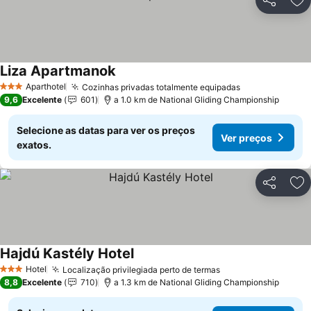
Partilhar
Ad
Liza Apartmanok
Ver preços
Aparthotel
Cozinhas privadas totalmente equipadas
Ver preços
3 Estrelas
9,6
Excelente
601
a 1.0 km de National Gliding Championship
Selecione as datas para ver os preços
Ver preços
exatos.
Partilhar
Ad
Hajdú Kastély Hotel
Ver preços
Hotel
Localização privilegiada perto de termas
Ver preços
3 Estrelas
8,8
Excelente
710
a 1.3 km de National Gliding Championship