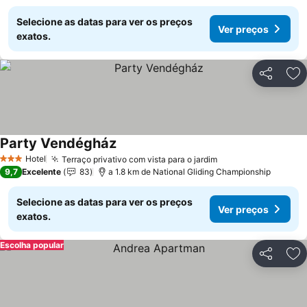
Selecione as datas para ver os preços
Ver preços
exatos.
Partilhar
Ad
Party Vendégház
Ver preços
Hotel
Terraço privativo com vista para o jardim
Ver preços
3 Estrelas
9,7
Excelente
83
a 1.8 km de National Gliding Championship
Selecione as datas para ver os preços
Ver preços
exatos.
Escolha popular
Partilhar
Ad