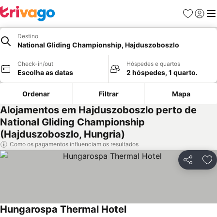
Favoritos
Iniciar
Me
Destino
National Gliding Championship, Hajduszoboszlo
Check-in/out
Hóspedes e quartos
Escolha as datas
2 hóspedes, 1 quarto.
Ordenar
Filtrar
Mapa
Alojamentos em Hajduszoboszlo perto de
National Gliding Championship
(Hajduszoboszlo, Hungria)
Como os pagamentos influenciam os resultados
Partilhar
Ad
Hungarospa Thermal Hotel
Ver preços