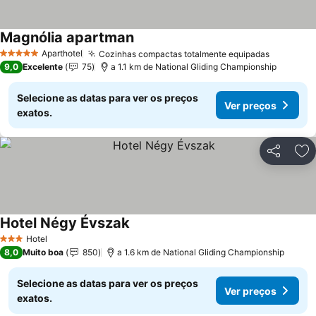
Magnólia apartman
Ver preços
Aparthotel
Cozinhas compactas totalmente equipadas
Ver preç
5 Estrelas
9,0
Excelente
75
a 1.1 km de National Gliding Championship
Selecione as datas para ver os preços
Ver preços
exatos.
Partilhar
Ad
Hotel Négy Évszak
Ver preços
Hotel
3 Estrelas
8,0
Muito boa
850
a 1.6 km de National Gliding Championship
Selecione as datas para ver os preços
Ver preços
exatos.