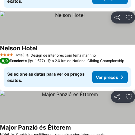
exatos.
Partilhar
Ad
Nelson Hotel
Ver preços
Hotel
Design de interiores com tema marinho
Ver preços
4 Estrelas
8,9
Excelente
1.677
a 2.0 km de National Gliding Championship
Selecione as datas para ver os preços
Ver preços
exatos.
Partilhar
Ad
Major Panzió és Étterem
Ver preços
Hotel
Cardápios multilíngues para hóspedes internacionais