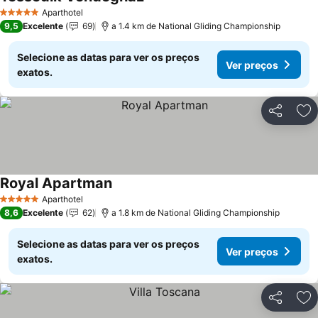
Ver preços
Aparthotel
5 Estrelas
9,5
Excelente
69
a 1.4 km de National Gliding Championship
Selecione as datas para ver os preços
Ver preços
exatos.
Partilhar
Ad
Royal Apartman
Ver preços
Aparthotel
5 Estrelas
8,6
Excelente
62
a 1.8 km de National Gliding Championship
Selecione as datas para ver os preços
Ver preços
exatos.
Partilhar
Ad