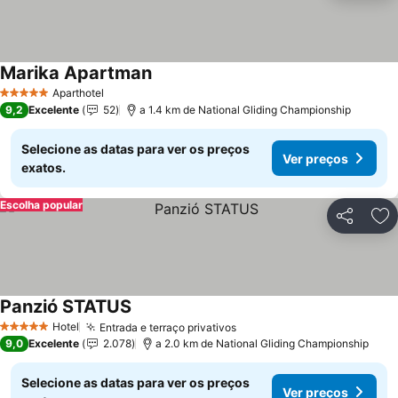
Marika Apartman
Ver preços
Aparthotel
5 Estrelas
9,2
Excelente
52
a 1.4 km de National Gliding Championship
Selecione as datas para ver os preços
Ver preços
exatos.
Escolha popular
Partilhar
Ad
Panzió STATUS
Ver preços
Hotel
Entrada e terraço privativos
Ver preços
5 Estrelas
9,0
Excelente
2.078
a 2.0 km de National Gliding Championship
Selecione as datas para ver os preços
Ver preços