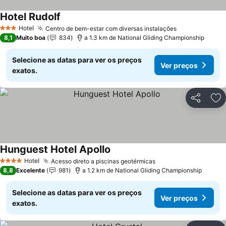
Hotel Rudolf
Ver preços
Hotel
Centro de bem-estar com diversas instalações
Ver preços
3 Estrelas
8,1
Muito boa
834
a 1.3 km de National Gliding Championship
Selecione as datas para ver os preços
Ver preços
exatos.
Partilhar
Ad
Hunguest Hotel Apollo
Ver preços
Hotel
Acesso direto a piscinas geotérmicas
Ver preços
4 Estrelas
8,8
Excelente
981
a 1.2 km de National Gliding Championship
Selecione as datas para ver os preços
Ver preços
exatos.