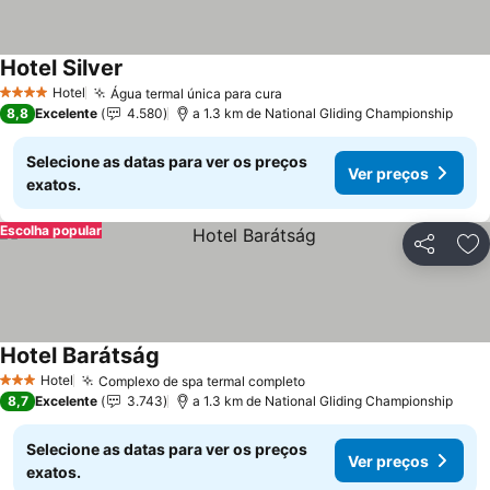
Hotel Silver
Ver preços
Hotel
Água termal única para cura
Ver preços
4 Estrelas
8,8
Excelente
4.580
a 1.3 km de National Gliding Championship
Selecione as datas para ver os preços
Ver preços
exatos.
Escolha popular
Partilhar
Ad
Hotel Barátság
Ver preços
Hotel
Complexo de spa termal completo
Ver preços
3 Estrelas
8,7
Excelente
3.743
a 1.3 km de National Gliding Championship
Selecione as datas para ver os preços
Ver preços
exatos.