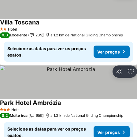
Villa Toscana
Ver preços
Hotel
2 Estrelas
9,3
Excelente
239
a 1.2 km de National Gliding Championship
Selecione as datas para ver os preços
Ver preços
exatos.
Partilhar
Ad
Park Hotel Ambrózia
Ver preços
Hotel
3 Estrelas
8,2
Muito boa
959
a 1.3 km de National Gliding Championship
Selecione as datas para ver os preços
Ver preços
exatos.