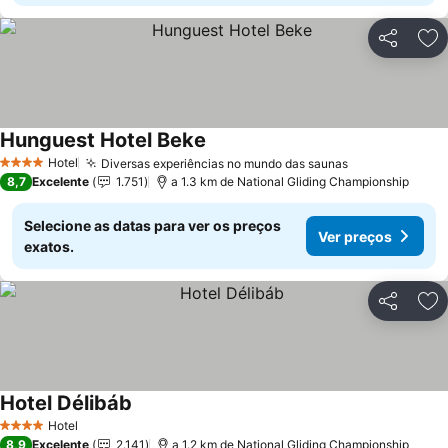
Partilhar
Ad
Hunguest Hotel Beke
Ver preços
Hotel
Diversas experiências no mundo das saunas
Ver preços
4 Estrelas
8,7
Excelente
1.751
a 1.3 km de National Gliding Championship
Selecione as datas para ver os preços
Ver preços
exatos.
Partilhar
Ad
Hotel Délibáb
Ver preços
Hotel
4 Estrelas
8,9
Excelente
2.141
a 1.2 km de National Gliding Championship