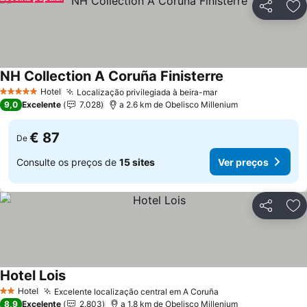
Partilhar
Ad
NH Collection A Coruña Finisterre
Ver preços
Hotel
Localização privilegiada à beira-mar
Ver preços
5 Estrelas
9,0
Excelente
7.028
a 2.6 km de Obelisco Millenium
€ 87
De
Consulte os preços de
15 sites
Ver preços
Partilhar
Ad
Hotel Lois
Ver preços
Hotel
Excelente localização central em A Coruña
Ver preços
2 Estrelas
8,9
Excelente
2.803
a 1.8 km de Obelisco Millenium