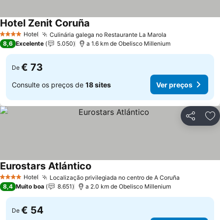
Hotel Zenit Coruña
Ver preços
Hotel
Culinária galega no Restaurante La Marola
Ver preços
4 Estrelas
8,6
Excelente
5.050
a 1.6 km de Obelisco Millenium
€ 73
De
Consulte os preços de
18 sites
Ver preços
Partilhar
Ad
Eurostars Atlántico
Ver preços
Hotel
Localização privilegiada no centro de A Coruña
Ver preços
4 Estrelas
8,4
Muito boa
8.651
a 2.0 km de Obelisco Millenium
€ 54
De