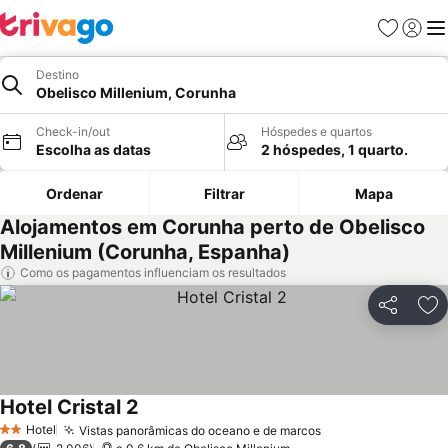
Favoritos
Iniciar
Me
Destino
Obelisco Millenium, Corunha
Check-in/out
Hóspedes e quartos
Escolha as datas
2 hóspedes, 1 quarto.
Ordenar
Filtrar
Mapa
Alojamentos em Corunha perto de Obelisco
Millenium (Corunha, Espanha)
Como os pagamentos influenciam os resultados
Partilhar
Ad
Hotel Cristal 2
Ver preços
Hotel
Vistas panorâmicas do oceano e de marcos
Ver preços
2 Estrelas