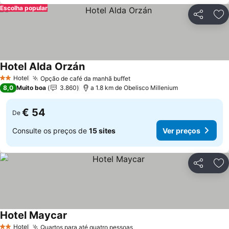
Escolha popular
Partilhar
Ad
Hotel Alda Orzán
Ver preços
Hotel
Opção de café da manhã buffet
Ver preços
2 Estrelas
8,0
Muito boa
3.860
a 1.8 km de Obelisco Millenium
€ 54
De
Consulte os preços de
15 sites
Ver preços
Partilhar
Ad
Hotel Maycar
Ver preços
Hotel
Quartos para até quatro pessoas
Ver preços