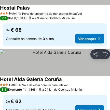
Hostal Palas
Ver preços
Hotel
Perto de um centro de transportes imbatível
Ver preços
3 Estrelas
7,7
Boa
944
a 2.9 km de Obelisco Millenium
€ 68
De
Consulte os preços de
3 sites
Ver preços
Partilhar
Ad
Hotel Alda Galería Coruña
Ver preços
Hotel
Sala de estar comum para relaxar
Ver preços
3 Estrelas
8,9
Excelente
1.868
a 2.1 km de Obelisco Millenium
€ 62
De