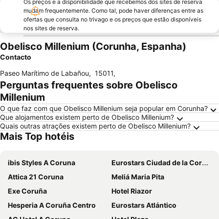
Os preços e a disponibilidade que recebemos dos sites de reserva
mudam frequentemente. Como tal, pode haver diferenças entre as
ofertas que consulta no trivago e os preços que estão disponíveis
nos sites de reserva.
Obelisco Millenium (Corunha, Espanha)
Contacto
Paseo Marítimo de Labañou
,
15011
,
Perguntas frequentes sobre Obelisco
Millenium
O que faz com que Obelisco Millenium seja popular em Corunha?
Que alojamentos existem perto de Obelisco Millenium?
Quais outras atrações existem perto de Obelisco Millenium?
Mais Top hotéis
ibis Styles A Coruna
Eurostars Ciudad de la Coruna
Attica 21 Coruna
Meliá Maria Pita
Exe Coruña
Hotel Riazor
Hesperia A Coruña Centro
Eurostars Atlántico