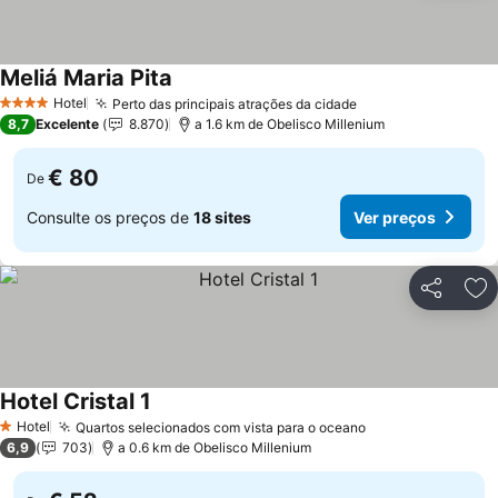
Meliá Maria Pita
Ver preços
Hotel
Perto das principais atrações da cidade
Ver preços
4 Estrelas
8,7
Excelente
8.870
a 1.6 km de Obelisco Millenium
€ 80
De
Consulte os preços de
18 sites
Ver preços
Partilhar
Ad
Hotel Cristal 1
Ver preços
Hotel
Quartos selecionados com vista para o oceano
Ver preços
1 Estrelas
6,9
703
a 0.6 km de Obelisco Millenium