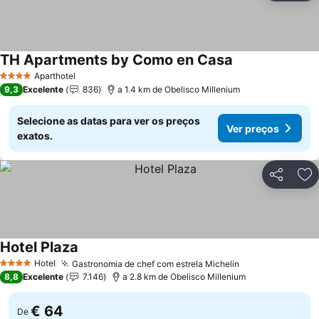
TH Apartments by Como en Casa
Ver preços
Aparthotel
4 Estrelas
9,3
Excelente
836
a 1.4 km de Obelisco Millenium
Selecione as datas para ver os preços
Ver preços
exatos.
Partilhar
Ad
Hotel Plaza
Ver preços
Hotel
Gastronomia de chef com estrela Michelin
Ver preços
4 Estrelas
8,8
Excelente
7.146
a 2.8 km de Obelisco Millenium
€ 64
De