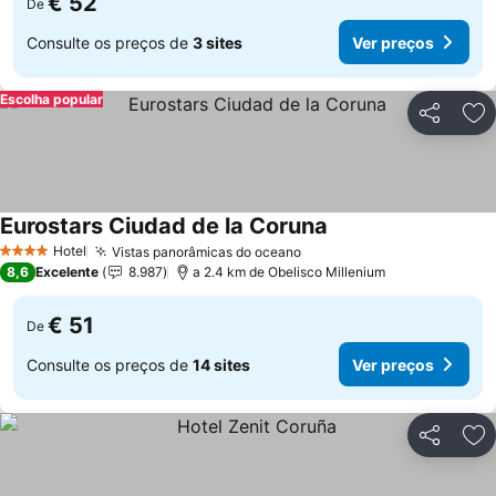
€ 52
De
Consulte os preços de
3 sites
Ver preços
Escolha popular
Partilhar
Ad
Eurostars Ciudad de la Coruna
Ver preços
Hotel
Vistas panorâmicas do oceano
Ver preços
4 Estrelas
8,6
Excelente
8.987
a 2.4 km de Obelisco Millenium
€ 51
De
Consulte os preços de
14 sites
Ver preços
Partilhar
Ad