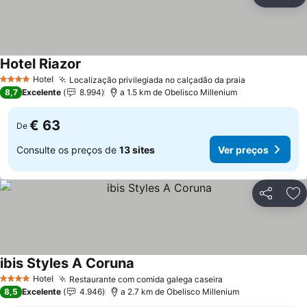
Partilhar
Ad
Hotel Riazor
Ver preços
Hotel
Localização privilegiada no calçadão da praia
Ver preços
4 Estrelas
8,7
Excelente
8.994
a 1.5 km de Obelisco Millenium
€ 63
De
Consulte os preços de
13 sites
Ver preços
Partilhar
Ad
ibis Styles A Coruna
Ver preços
Hotel
Restaurante com comida galega caseira
Ver preços
4 Estrelas
8,5
Excelente
4.946
a 2.7 km de Obelisco Millenium