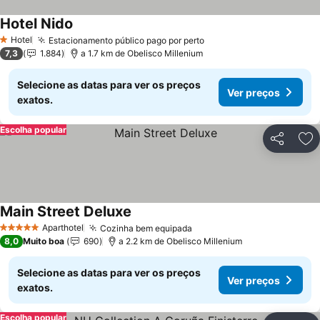
Hotel Nido
Ver preços
Hotel
Estacionamento público pago por perto
Ver preços
1 Estrelas
7,3
1.884
a 1.7 km de Obelisco Millenium
Selecione as datas para ver os preços
Ver preços
exatos.
Escolha popular
Partilhar
Ad
Main Street Deluxe
Ver preços
Aparthotel
Cozinha bem equipada
Ver preços
5 Estrelas
8,0
Muito boa
690
a 2.2 km de Obelisco Millenium
Selecione as datas para ver os preços
Ver preços
exatos.
Escolha popular