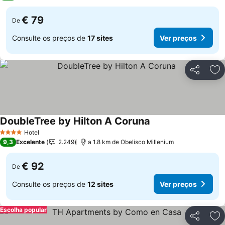
€ 79
De
Consulte os preços de
17 sites
Ver preços
Partilhar
Ad
DoubleTree by Hilton A Coruna
Ver preços
Hotel
4 Estrelas
9,3
Excelente
2.249
a 1.8 km de Obelisco Millenium
€ 92
De
Consulte os preços de
12 sites
Ver preços
Escolha popular
Partilhar
Ad