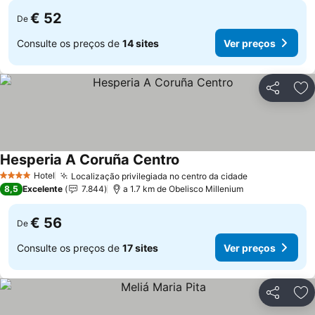
€ 52
De
Consulte os preços de
14 sites
Ver preços
Partilhar
Ad
Hesperia A Coruña Centro
Ver preços
Hotel
Localização privilegiada no centro da cidade
Ver preços
4 Estrelas
8,5
Excelente
7.844
a 1.7 km de Obelisco Millenium
€ 56
De
Consulte os preços de
17 sites
Ver preços
Partilhar
Ad