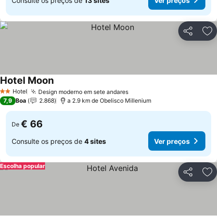
Consulte os preços de
13 sites
Ver preços
Partilhar
Ad
Hotel Moon
Ver preços
Hotel
Design moderno em sete andares
Ver preços
2 Estrelas
7,9
Boa
2.868
a 2.9 km de Obelisco Millenium
€ 66
De
Consulte os preços de
4 sites
Ver preços
Escolha popular
Partilhar
Ad