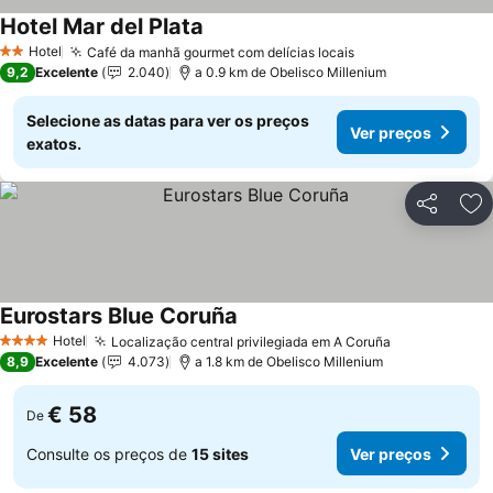
Hotel Mar del Plata
Ver preços
Hotel
Café da manhã gourmet com delícias locais
Ver preços
2 Estrelas
9,2
Excelente
2.040
a 0.9 km de Obelisco Millenium
Selecione as datas para ver os preços
Ver preços
exatos.
Partilhar
Ad
Eurostars Blue Coruña
Ver preços
Hotel
Localização central privilegiada em A Coruña
Ver preços
4 Estrelas
8,9
Excelente
4.073
a 1.8 km de Obelisco Millenium
€ 58
De
Consulte os preços de
15 sites
Ver preços