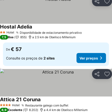
Partilhar
Ad
Hostal Adelia
Ver preços
Hotel
Disponibilidade de estacionamento privativo
Ver preços
2 Estrelas
7,5
Boa
855
a 2.5 km de Obelisco Millenium
€ 57
De
Consulte os preços de
2 sites
Ver preços
Partilhar
Ad
Attica 21 Coruna
Ver preços
Hotel
Restaurante galego com buffet
Ver preços
4 Estrelas
8,9
Excelente
8.202
a 4.4 km de Obelisco Millenium