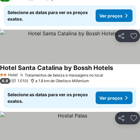
Selecione as datas para ver os preços
Ver preços
exatos.
Partilhar
Ad
Hotel Santa Catalina by Bossh Hotels
Ver preços
Hotel
Tratamentos de beleza e massagens no local
Ver preços
2 Estrelas
6,8
1.010
a 1.8 km de Obelisco Millenium
Selecione as datas para ver os preços
Ver preços
exatos.
Partilhar
Ad