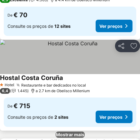
€ 70
De
Consulte os preços de
12 sites
Ver preços
Partilhar
Ad
Hostal Costa Coruña
Ver preços
Hotel
Restaurante e bar dedicados no local
Ver preços
1 Estrelas
6,4
1.445
a 2.7 km de Obelisco Millenium
€ 715
De
Consulte os preços de
2 sites
Ver preços
Mostrar mais