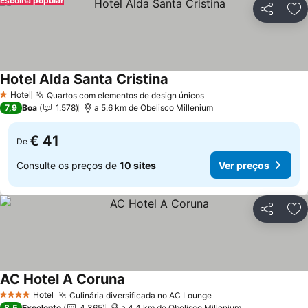
Escolha popular
Partilhar
Ad
Hotel Alda Santa Cristina
Ver preços
Hotel
Quartos com elementos de design únicos
Ver preços
1 Estrelas
7,9
Boa
1.578
a 5.6 km de Obelisco Millenium
€ 41
De
Consulte os preços de
10 sites
Ver preços
Partilhar
Ad
AC Hotel A Coruna
Ver preços
Hotel
Culinária diversificada no AC Lounge
Ver preços
4 Estrelas
8,5
Excelente
4.365
a 4.4 km de Obelisco Millenium