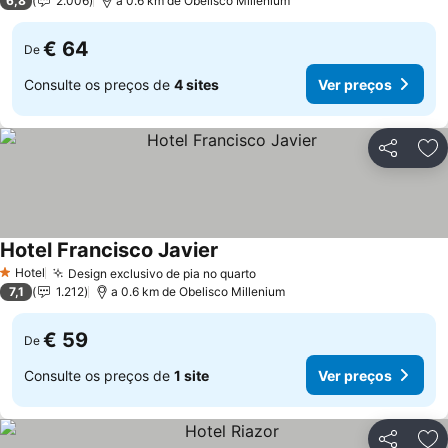
6,8
2.006
a 0.6 km de Obelisco Millenium
€ 64
De
Consulte os preços de
4 sites
Ver preços
Partilhar
Ad
Hotel Francisco Javier
Ver preços
Hotel
Design exclusivo de pia no quarto
Ver preços
1 Estrelas
7,1
1.212
a 0.6 km de Obelisco Millenium
€ 59
De
Consulte os preços de
1 site
Ver preços