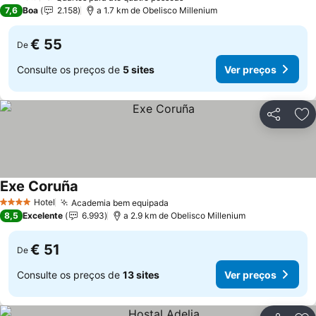
2 Estrelas
7,6
Boa
2.158
a 1.7 km de Obelisco Millenium
€ 55
De
Consulte os preços de
5 sites
Ver preços
Partilhar
Ad
Exe Coruña
Ver preços
Hotel
Academia bem equipada
Ver preços
4 Estrelas
8,5
Excelente
6.993
a 2.9 km de Obelisco Millenium
€ 51
De
Consulte os preços de
13 sites
Ver preços