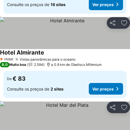
Consulte os preços de
16 sites
Ver preços
Partilhar
Ad
Hotel Almirante
Ver preços
Hotel
Vistas panorâmicas para o oceano
Ver preços
1 Estrelas
8,0
Muito boa
2.594
a 0.9 km de Obelisco Millenium
€ 83
De
Consulte os preços de
2 sites
Ver preços
Partilhar
Ad