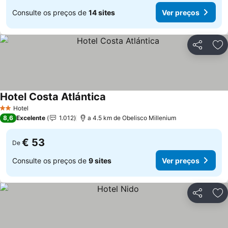
Consulte os preços de
14 sites
Ver preços
Partilhar
Ad
Hotel Costa Atlántica
Ver preços
Hotel
2 Estrelas
8,6
Excelente
1.012
a 4.5 km de Obelisco Millenium
€ 53
De
Consulte os preços de
9 sites
Ver preços
Partilhar
Ad