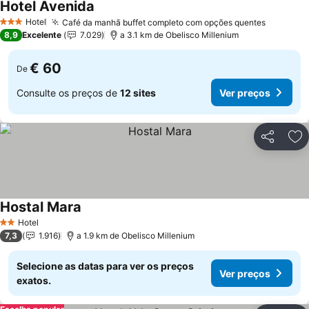
Hotel Avenida
Ver preços
Hotel
Café da manhã buffet completo com opções quentes
Ver pre
3 Estrelas
8,9
Excelente
7.029
a 3.1 km de Obelisco Millenium
€ 60
De
Consulte os preços de
12 sites
Ver preços
Partilhar
Ad
Hostal Mara
Ver preços
Hotel
2 Estrelas
7,3
1.916
a 1.9 km de Obelisco Millenium
Selecione as datas para ver os preços
Ver preços
exatos.