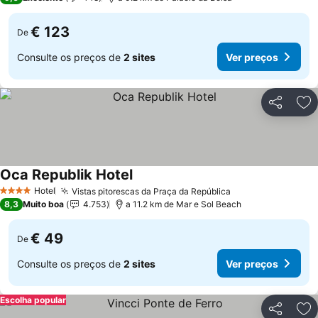
€ 123
De
Consulte os preços de
2 sites
Ver preços
Partilhar
Ad
Oca Republik Hotel
Ver preços
Hotel
Vistas pitorescas da Praça da República
Ver preços
4 Estrelas
8,3
Muito boa
4.753
a 11.2 km de Mar e Sol Beach
€ 49
De
Consulte os preços de
2 sites
Ver preços
Escolha popular
Partilhar
Ad