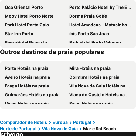
Oca Oriental Porto
Porto Palácio Hotel by The Editory
Moov Hotel Porto Norte
Dorma Praia Golfe
Park Hotel Porto Gaia
Hotel Amadeos - Matosinhos - Porto
Star Inn Porto
ibis Porto Sao Joao
BessaHotel Boavista
Park Hotel Porto Valongo
Outros destinos de praia populares
HF Ipanema Park
Stay Hotel Porto Aeroporto
HF Tuela Porto
Hotel Solverde Spa & Wellness Center
Porto Hotéis na praia
Mira Hotéis na praia
Novotel Porto Gaia
Acta The Avenue
Aveiro Hotéis na praia
Coimbra Hotéis na praia
Axis Porto Business & Spa Hotel
Sheraton Porto Hotel & Spa
Braga Hotéis na praia
Vila Nova de Gaia Hotéis na praia
ibis Porto Sul Europarque
Vincci Porto
Guimarães Hotéis na praia
Viana do Castelo Hotéis na praia
Portus Cale Hotel
Holiday Inn Porto - Gaia By Ihg
Viseu Hotéis na praia
Baião Hotéis na praia
The Log Porto Hotel by Piamonte Hotels
Moov Hotel Porto Centro
Mondim de Basto Hotéis na praia
Póvoa de Varzim Hotéis na praia
ibis budget Porto Gaia
Hotel da Musica
Peneda-Gerês Hotéis na praia
São Pedro do Sul Hotéis na praia
Porto Antas Hotel
Hilton Porto Gaia
Comparador de Hotéis
Europa
Portugal
Norte de Portugal
Vila Nova de Gaia
Mar e Sol Beach
Matosinhos Hotéis na praia
Ílhavo Hotéis na praia
Hotel Premium Porto Maia
HF Ipanema Porto