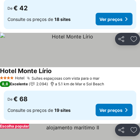
€ 42
De
Consulte os preços de
18 sites
Ver preços
Partilhar
Ad
Hotel Monte Lírio
Ver preços
Hotel
Suítes espaçosas com vista para o mar
Ver preços
4 Estrelas
8,8
Excelente
2.094
a 5.1 km de Mar e Sol Beach
€ 68
De
Consulte os preços de
19 sites
Ver preços
Escolha popular
Partilhar
Ad