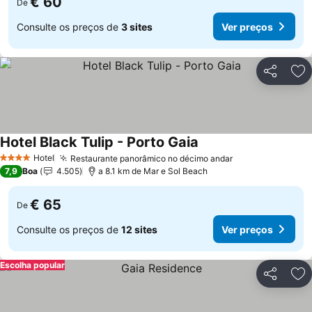
€ 60
De
Consulte os preços de
3 sites
Ver preços
Partilhar
Ad
Hotel Black Tulip - Porto Gaia
Ver preços
Hotel
Restaurante panorâmico no décimo andar
Ver preços
4 Estrelas
7,9
Boa
4.505
a 8.1 km de Mar e Sol Beach
€ 65
De
Consulte os preços de
12 sites
Ver preços
Escolha popular
Partilhar
Ad