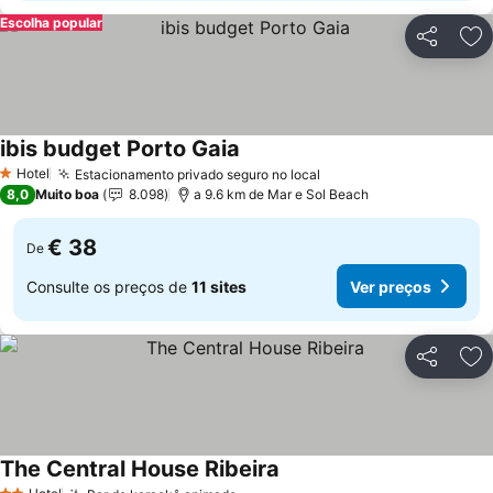
Escolha popular
Partilhar
Ad
ibis budget Porto Gaia
Ver preços
Hotel
Estacionamento privado seguro no local
Ver preços
1 Estrelas
8,0
Muito boa
8.098
a 9.6 km de Mar e Sol Beach
€ 38
De
Consulte os preços de
11 sites
Ver preços
Partilhar
Ad
The Central House Ribeira
Ver preços