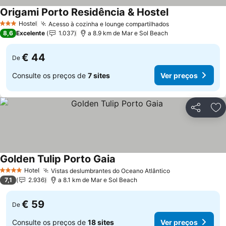
Origami Porto Residência & Hostel
Ver preços
Hostel
Acesso à cozinha e lounge compartilhados
Ver preços
3 Estrelas
8,6
Excelente
1.037
a 8.9 km de Mar e Sol Beach
€ 44
De
Consulte os preços de
7 sites
Ver preços
Partilhar
Ad
Golden Tulip Porto Gaia
Ver preços
Hotel
Vistas deslumbrantes do Oceano Atlântico
Ver preços
4 Estrelas
7,1
2.936
a 8.1 km de Mar e Sol Beach
€ 59
De
Consulte os preços de
18 sites
Ver preços