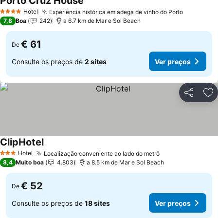
Porto Cruz House
Ver preços
Hotel
Experiência histórica em adega de vinho do Porto
Ver preç
4 Estrelas
7,8
Boa
242
a 6.7 km de Mar e Sol Beach
€ 61
De
Consulte os preços de
2 sites
Ver preços
Partilhar
Ad
ClipHotel
Ver preços
Hotel
Localização conveniente ao lado do metrô
Ver preços
3 Estrelas
8,4
Muito boa
4.803
a 8.5 km de Mar e Sol Beach
€ 52
De
Consulte os preços de
18 sites
Ver preços