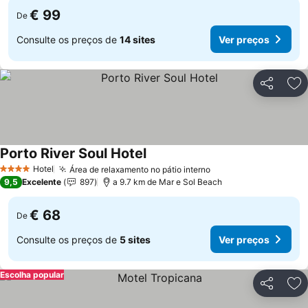
€ 99
De
Consulte os preços de
14 sites
Ver preços
Partilhar
Ad
Porto River Soul Hotel
Ver preços
Hotel
Área de relaxamento no pátio interno
Ver preços
4 Estrelas
9,5
Excelente
897
a 9.7 km de Mar e Sol Beach
€ 68
De
Consulte os preços de
5 sites
Ver preços
Escolha popular
Partilhar
Ad