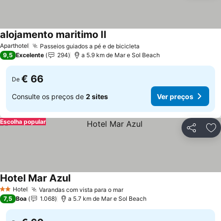
alojamento maritimo II
Ver preços
Aparthotel
Passeios guiados a pé e de bicicleta
Ver preços
9,5
Excelente
294
a 5.9 km de Mar e Sol Beach
€ 66
De
Consulte os preços de
2 sites
Ver preços
Escolha popular
Partilhar
Ad
Hotel Mar Azul
Ver preços
Hotel
Varandas com vista para o mar
Ver preços
2 Estrelas
7,5
Boa
1.068
a 5.7 km de Mar e Sol Beach