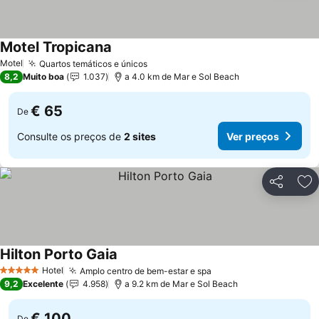
Motel Tropicana
Ver preços
Motel
Quartos temáticos e únicos
Ver preços
8,2
Muito boa
1.037
a 4.0 km de Mar e Sol Beach
€ 65
De
Consulte os preços de
2 sites
Ver preços
Partilhar
Ad
Hilton Porto Gaia
Ver preços
Hotel
Amplo centro de bem-estar e spa
Ver preços
5 Estrelas
9,2
Excelente
4.958
a 9.2 km de Mar e Sol Beach
€ 100
De