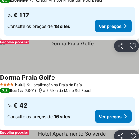
8,7
Excelente
6.195
a 3.4 km de Mar e Sol Beach
€ 117
De
Consulte os preços de
18 sites
Ver preços
Escolha popular
Partilhar
Ad
Dorma Praia Golfe
Ver preços
Hotel
Localização na Praia da Baía
Ver preços
4 Estrelas
7,8
Boa
7.001
a 5.5 km de Mar e Sol Beach
€ 42
De
Consulte os preços de
16 sites
Ver preços
Escolha popular