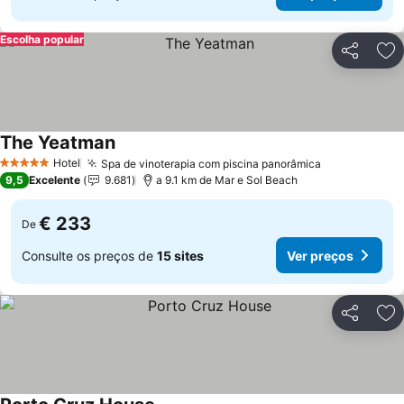
Escolha popular
Partilhar
Ad
The Yeatman
Ver preços
Hotel
Spa de vinoterapia com piscina panorâmica
Ver preços
5 Estrelas
9,5
Excelente
9.681
a 9.1 km de Mar e Sol Beach
€ 233
De
Consulte os preços de
15 sites
Ver preços
Partilhar
Ad