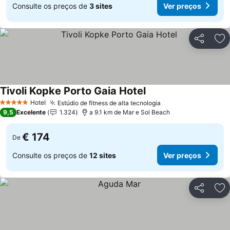
Consulte os preços de
3 sites
Ver preços
Partilhar
Ad
Tivoli Kopke Porto Gaia Hotel
Ver preços
Hotel
Estúdio de fitness de alta tecnologia
Ver preços
5 Estrelas
9,5
Excelente
1.324
a 9.1 km de Mar e Sol Beach
€ 174
De
Consulte os preços de
12 sites
Ver preços
Partilhar
Ad