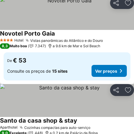
Partilhar
Ad
Novotel Porto Gaia
Ver preços
Hotel
Vistas panorâmicas do Atlântico e do Douro
Ver preços
4 Estrelas
8,3
Muito boa
7.347
a 9.6 km de Mar e Sol Beach
€ 53
De
Consulte os preços de
15 sites
Ver preços
Partilhar
Ad
Santo da casa shop & stay
Ver preços
Aparthotel
Cozinhas compactas para auto-serviço
Ver preços
9,0
Excelente
448
a 0.2 km de Palácio da Bolsa