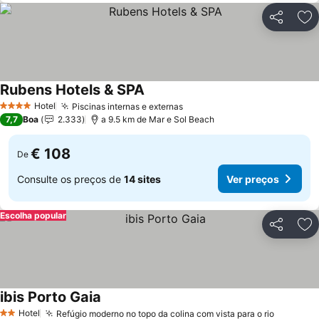
Partilhar
Ad
Rubens Hotels & SPA
Ver preços
Hotel
Piscinas internas e externas
Ver preços
4 Estrelas
7,7
Boa
2.333
a 9.5 km de Mar e Sol Beach
€ 108
De
Consulte os preços de
14 sites
Ver preços
Escolha popular
Partilhar
Ad
ibis Porto Gaia
Ver preços
Hotel
Refúgio moderno no topo da colina com vista para o rio
Ver pre
2 Estrelas