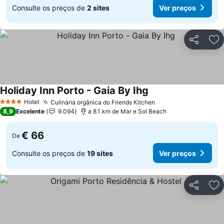
Consulte os preços de
2 sites
Ver preços
Partilhar
Ad
Holiday Inn Porto - Gaia By Ihg
Ver preços
Hotel
Culinária orgânica do Friends Kitchen
Ver preços
4 Estrelas
8,9
Excelente
9.094
a 8.1 km de Mar e Sol Beach
€ 66
De
Consulte os preços de
19 sites
Ver preços
Partilhar
Ad