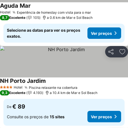
Aguda Mar
Ver preços
Hostel
Experiência de homestay com vista para o mar
Ver preços
8,7
Excelente
105
a 0.6 km de Mar e Sol Beach
Selecione as datas para ver os preços
Ver preços
exatos.
Partilhar
Ad
NH Porto Jardim
Ver preços
Hotel
Piscina relaxante na cobertura
Ver preços
4 Estrelas
9,3
Excelente
4.193
a 10.4 km de Mar e Sol Beach
€ 89
De
Consulte os preços de
15 sites
Ver preços