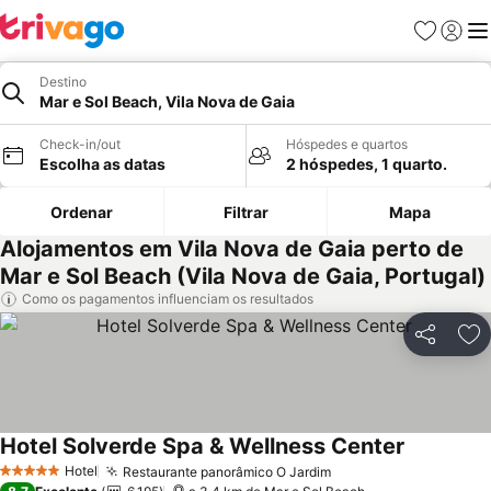
Favoritos
Iniciar
Me
Destino
Mar e Sol Beach, Vila Nova de Gaia
Check-in/out
Hóspedes e quartos
Escolha as datas
2 hóspedes, 1 quarto.
Ordenar
Filtrar
Mapa
Alojamentos em Vila Nova de Gaia perto de
Mar e Sol Beach (Vila Nova de Gaia, Portugal)
Como os pagamentos influenciam os resultados
Partilhar
Ad
Hotel Solverde Spa & Wellness Center
Ver preço
Hotel
Restaurante panorâmico O Jardim
Ver preços
5 Estrelas