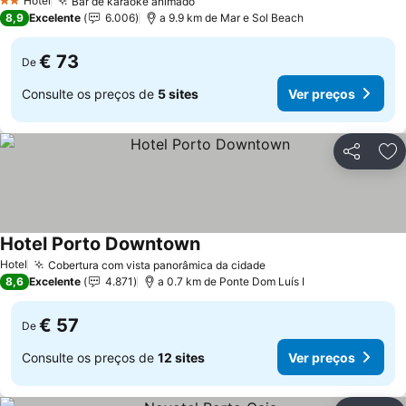
Hotel
Bar de karaokê animado
Ver preços
2 Estrelas
8,9
Excelente
6.006
a 9.9 km de Mar e Sol Beach
€ 73
De
Consulte os preços de
5 sites
Ver preços
Partilhar
Ad
Hotel Porto Downtown
Ver preços
Hotel
Cobertura com vista panorâmica da cidade
Ver preços
8,6
Excelente
4.871
a 0.7 km de Ponte Dom Luís I
€ 57
De
Consulte os preços de
12 sites
Ver preços