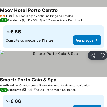
Moov Hotel Porto Centro
Ver preços
Hotel
Localização central na Praça da Batalha
Ver preços
2 Estrelas
8,7
Excelente
11.403
a 0.7 km de Ponte Dom Luís I
€ 55
De
Consulte os preços de
11 sites
Ver preços
Partilhar
Ad
Smartr Porto Gaia & Spa
Ver preços
Aparthotel
Quartos em estilo apartamento totalmente equipados
Ver preç
9,0
Excelente
88
a 9.4 km de Mar e Sol Beach
€ 66
De