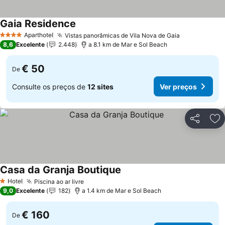
Gaia Residence
Ver preços
Aparthotel
Vistas panorâmicas de Vila Nova de Gaia
Ver preços
4 Estrelas
8,6
Excelente
2.448
a 8.1 km de Mar e Sol Beach
€ 50
De
Consulte os preços de
12 sites
Ver preços
Partilhar
Ad
Casa da Granja Boutique
Ver preços
Hotel
Piscina ao ar livre
Ver preços
1 Estrelas
9,0
Excelente
182
a 1.4 km de Mar e Sol Beach
€ 160
De