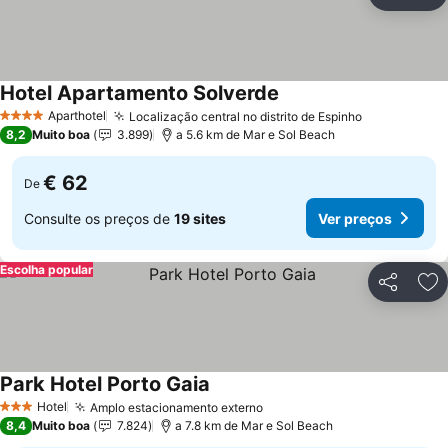
Partilhar
Ad
Hotel Apartamento Solverde
Ver preços
Aparthotel
Localização central no distrito de Espinho
Ver preços
4 Estrelas
8,2
Muito boa
3.899
a 5.6 km de Mar e Sol Beach
€ 62
De
Consulte os preços de
19 sites
Ver preços
Escolha popular
Partilhar
Ad
Park Hotel Porto Gaia
Ver preços
Hotel
Amplo estacionamento externo
Ver preços
3 Estrelas
8,4
Muito boa
7.824
a 7.8 km de Mar e Sol Beach