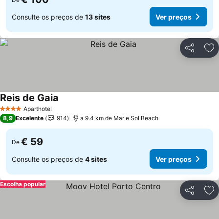
Consulte os preços de
13 sites
Ver preços
Partilhar
Ad
Reis de Gaia
Ver preços
Aparthotel
4 Estrelas
8,9
Excelente
914
a 9.4 km de Mar e Sol Beach
€ 59
De
Consulte os preços de
4 sites
Ver preços
Escolha popular
Partilhar
Ad