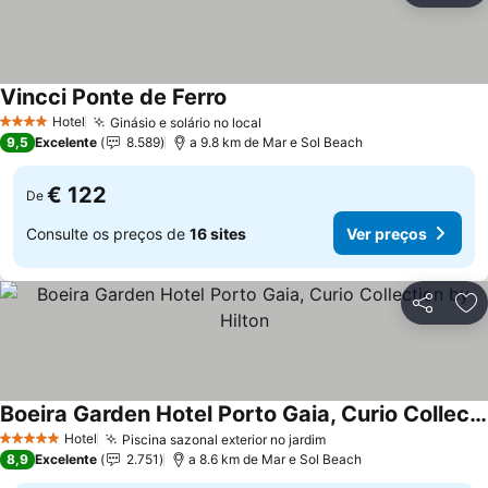
Vincci Ponte de Ferro
Ver preços
Hotel
Ginásio e solário no local
Ver preços
4 Estrelas
9,5
Excelente
8.589
a 9.8 km de Mar e Sol Beach
€ 122
De
Consulte os preços de
16 sites
Ver preços
Partilhar
Ad
Boeira Garden Hotel Porto Gaia, Curio Collection by Hilton
Ver preços
Hotel
Piscina sazonal exterior no jardim
Ver preços
5 Estrelas
8,9
Excelente
2.751
a 8.6 km de Mar e Sol Beach