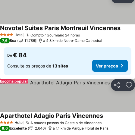
Partilhar
Ad
Novotel Suites Paris Montreuil Vincennes
Hotel
Comptoir Gourmand 24 horas
4 Estrelas
7,6
Boa
11.786
a 4.8 km de Notre-Dame Cathedral
€ 84
De
Consulte os preços de
13 sites
Ver preços
Escolha popular
Partilhar
Ad
Aparthotel Adagio Paris Vincennes
Hotel
A poucos passos do Castelo de Vincennes
4 Estrelas
8,6
Excelente
2.646
a 1.1 km de Parque Floral de Paris