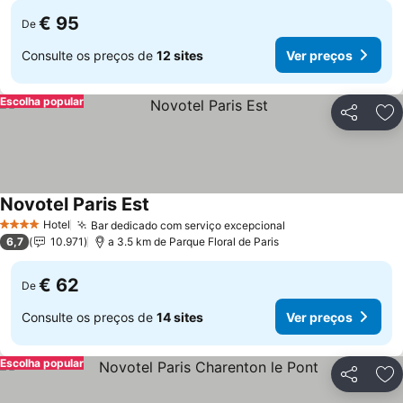
€ 95
De
Consulte os preços de
12 sites
Ver preços
Escolha popular
Partilhar
Ad
Novotel Paris Est
Hotel
Bar dedicado com serviço excepcional
4 Estrelas
6,7
10.971
a 3.5 km de Parque Floral de Paris
€ 62
De
Consulte os preços de
14 sites
Ver preços
Escolha popular
Partilhar
Ad