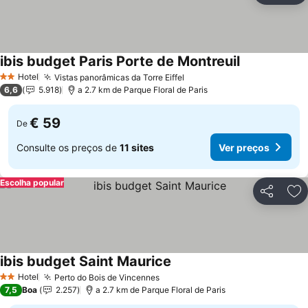
ibis budget Paris Porte de Montreuil
Hotel
Vistas panorâmicas da Torre Eiffel
2 Estrelas
6,6
5.918
a 2.7 km de Parque Floral de Paris
€ 59
De
Consulte os preços de
11 sites
Ver preços
Escolha popular
Partilhar
Ad
ibis budget Saint Maurice
Hotel
Perto do Bois de Vincennes
2 Estrelas
7,5
Boa
2.257
a 2.7 km de Parque Floral de Paris