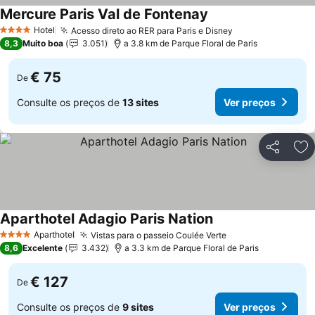
Mercure Paris Val de Fontenay
Hotel
Acesso direto ao RER para Paris e Disney
4 Estrelas
8,3
Muito boa
3.051
a 3.8 km de Parque Floral de Paris
€ 75
De
Consulte os preços de
13 sites
Ver preços
Partilhar
Ad
Aparthotel Adagio Paris Nation
Aparthotel
Vistas para o passeio Coulée Verte
4 Estrelas
8,6
Excelente
3.432
a 3.3 km de Parque Floral de Paris
€ 127
De
Consulte os preços de
9 sites
Ver preços