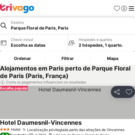
Favoritos
Iniciar
Me
Destino
Parque Floral de Paris, Paris
Check-in/out
Hóspedes e quartos
Escolha as datas
2 hóspedes, 1 quarto.
Ordenar
Filtrar
Mapa
Alojamentos em Paris perto de Parque Floral
de Paris (Paris, França)
Como os pagamentos influenciam os resultados
Escolha popular
Partilhar
Ad
Hotel Daumesnil-Vincennes
Hotel
Localização privilegiada perto das atrações de Vincennes
3 Estrelas