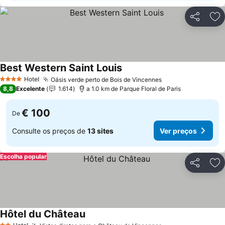
Partilhar
Ad
Best Western Saint Louis
Hotel
Oásis verde perto de Bois de Vincennes
4 Estrelas
8,8
Excelente
1.614
a 1.0 km de Parque Floral de Paris
€ 100
De
Consulte os preços de
13 sites
Ver preços
Escolha popular
Partilhar
Ad
Hôtel du Château