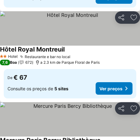
Partilhar
Ad
Hôtel Royal Montreuil
Hotel
Restaurante e bar no local
2 Estrelas
7,6
Boa
672
a 2.3 km de Parque Floral de Paris
€ 67
De
Consulte os preços de
5 sites
Ver preços
Partilhar
Ad