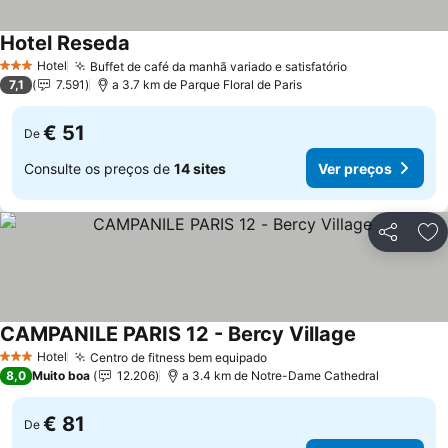
Hotel Reseda
Hotel
Buffet de café da manhã variado e satisfatório
3 Estrelas
7,1
7.591
a 3.7 km de Parque Floral de Paris
€ 51
De
Consulte os preços de
14 sites
Ver preços
Partilhar
Ad
CAMPANILE PARIS 12 - Bercy Village
Hotel
Centro de fitness bem equipado
3 Estrelas
8,0
Muito boa
12.206
a 3.4 km de Notre-Dame Cathedral
€ 81
De