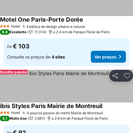
Motel One Paris-Porte Dorée
Hotel
Estética de design urbano e natural
3 Estrelas
8,8
Excelente
11.314
a 2.4 km de Parque Floral de Paris
€ 103
De
Consulte os preços de
4 sites
Ver preços
Escolha popular
Partilhar
Ad
ibis Styles Paris Mairie de Montreuil
Hotel
A poucos passos do metrô Mairie de Montreuil
3 Estrelas
8,1
Muito boa
2.661
a 2.8 km de Parque Floral de Paris
€ 92
De