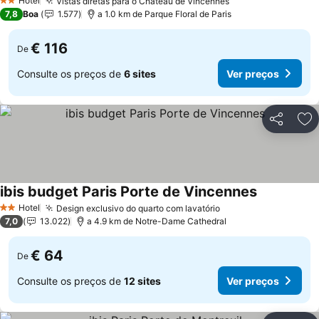
Hotel
Vistas diretas para o Château de Vincennes
2 Estrelas
7,8
Boa
1.577
a 1.0 km de Parque Floral de Paris
€ 116
De
Consulte os preços de
6 sites
Ver preços
Partilhar
Ad
ibis budget Paris Porte de Vincennes
Hotel
Design exclusivo do quarto com lavatório
2 Estrelas
7,0
13.022
a 4.9 km de Notre-Dame Cathedral
€ 64
De
Consulte os preços de
12 sites
Ver preços