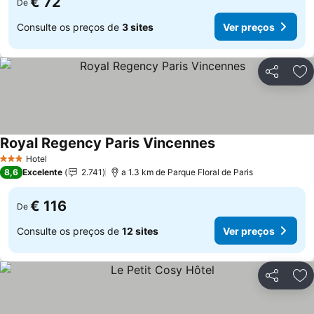
€ 72
De
Consulte os preços de
3 sites
Ver preços
Partilhar
Ad
Royal Regency Paris Vincennes
Hotel
3 Estrelas
8,6
Excelente
2.741
a 1.3 km de Parque Floral de Paris
€ 116
De
Consulte os preços de
12 sites
Ver preços
Partilhar
Ad