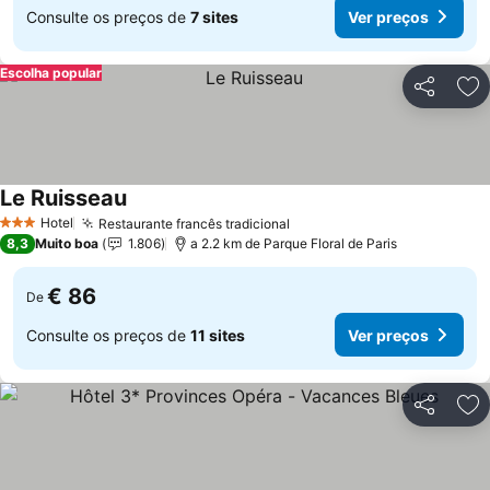
Consulte os preços de
7 sites
Ver preços
Escolha popular
Partilhar
Ad
Le Ruisseau
Hotel
Restaurante francês tradicional
3 Estrelas
8,3
Muito boa
1.806
a 2.2 km de Parque Floral de Paris
€ 86
De
Consulte os preços de
11 sites
Ver preços
Partilhar
Ad