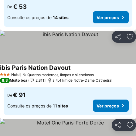
€ 53
De
Consulte os preços de
14 sites
Ver preços
Partilhar
Ad
ibis Paris Nation Davout
Hotel
Quartos modernos, limpos e silenciosos
3 Estrelas
8,3
Muito boa
2.811
a 4.4 km de Notre-Dame Cathedral
€ 91
De
Consulte os preços de
11 sites
Ver preços
Partilhar
Ad