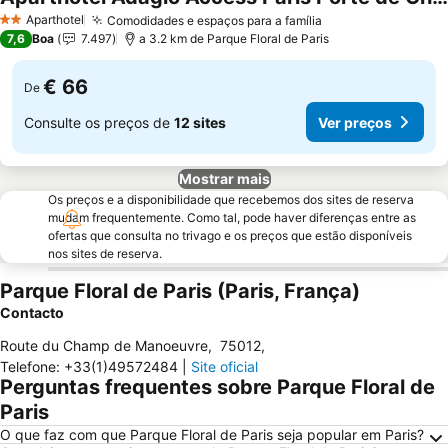
Aparthotel
Comodidades e espaços para a família
2 Estrelas
7,6
Boa
7.497
a 3.2 km de Parque Floral de Paris
€ 66
De
Consulte os preços de
12 sites
Ver preços
Mostrar mais
Os preços e a disponibilidade que recebemos dos sites de reserva
mudam frequentemente. Como tal, pode haver diferenças entre as
ofertas que consulta no trivago e os preços que estão disponíveis
nos sites de reserva.
Parque Floral de Paris (Paris, França)
Contacto
Route du Champ de Manoeuvre
,
75012
,
Telefone
:
+33(1)49572484
|
Site oficial
Perguntas frequentes sobre Parque Floral de
Paris
O que faz com que Parque Floral de Paris seja popular em Paris?