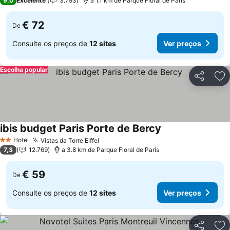
9,0
Excelente
3.793
a 1.1 km de Parque Floral de Paris
€ 72
De
Consulte os preços de
12 sites
Ver preços
Escolha popular
Partilhar
Ad
ibis budget Paris Porte de Bercy
Hotel
Vistas da Torre Eiffel
2 Estrelas
7,3
12.769
a 3.8 km de Parque Floral de Paris
€ 59
De
Consulte os preços de
12 sites
Ver preços