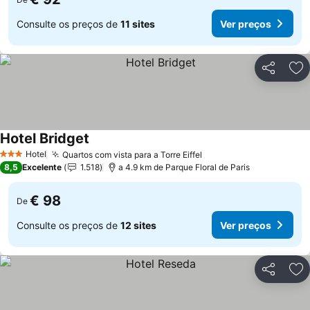
Consulte os preços de
11 sites
Ver preços
Partilhar
Ad
Hotel Bridget
Hotel
Quartos com vista para a Torre Eiffel
3 Estrelas
8,5
Excelente
1.518
a 4.9 km de Parque Floral de Paris
€ 98
De
Consulte os preços de
12 sites
Ver preços
Partilhar
Ad