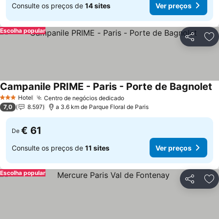
Consulte os preços de
14 sites
Ver preços
Escolha popular
Partilhar
Ad
Campanile PRIME - Paris - Porte de Bagnolet
Hotel
Centro de negócios dedicado
3 Estrelas
7,0
8.597
a 3.6 km de Parque Floral de Paris
€ 61
De
Consulte os preços de
11 sites
Ver preços
Escolha popular
Partilhar
Ad