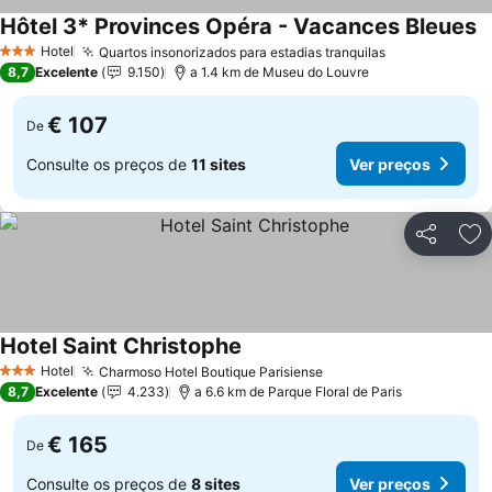
Hôtel 3* Provinces Opéra - Vacances Bleues
Hotel
Quartos insonorizados para estadias tranquilas
3 Estrelas
8,7
Excelente
9.150
a 1.4 km de Museu do Louvre
€ 107
De
Consulte os preços de
11 sites
Ver preços
Partilhar
Ad
Hotel Saint Christophe
Hotel
Charmoso Hotel Boutique Parisiense
3 Estrelas
8,7
Excelente
4.233
a 6.6 km de Parque Floral de Paris
€ 165
De
Consulte os preços de
8 sites
Ver preços