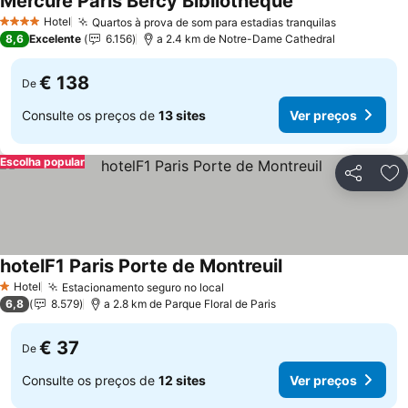
Mercure Paris Bercy Bibliothèque
Hotel
Quartos à prova de som para estadias tranquilas
4 Estrelas
8,6
Excelente
6.156
a 2.4 km de Notre-Dame Cathedral
€ 138
De
Consulte os preços de
13 sites
Ver preços
Escolha popular
Partilhar
Ad
hotelF1 Paris Porte de Montreuil
Hotel
Estacionamento seguro no local
1 Estrelas
6,8
8.579
a 2.8 km de Parque Floral de Paris
€ 37
De
Consulte os preços de
12 sites
Ver preços