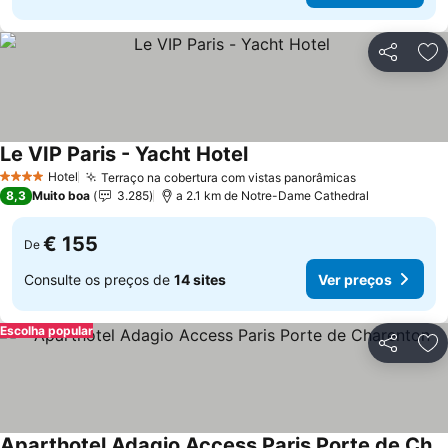
Partilhar
Ad
Le VIP Paris - Yacht Hotel
Hotel
Terraço na cobertura com vistas panorâmicas
4 Estrelas
8,3
Muito boa
3.285
a 2.1 km de Notre-Dame Cathedral
€ 155
De
Consulte os preços de
14 sites
Ver preços
Escolha popular
Partilhar
Ad
Aparthotel Adagio Access Paris Porte de Charenton