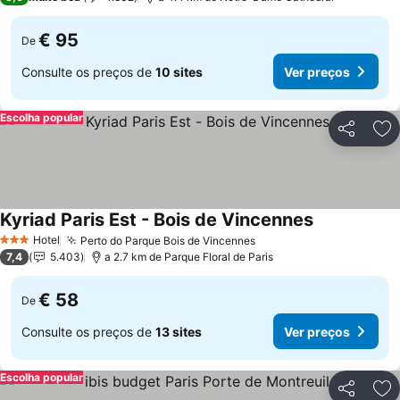
€ 95
De
Consulte os preços de
10 sites
Ver preços
Escolha popular
Partilhar
Ad
Kyriad Paris Est - Bois de Vincennes
Hotel
Perto do Parque Bois de Vincennes
3 Estrelas
7,4
5.403
a 2.7 km de Parque Floral de Paris
€ 58
De
Consulte os preços de
13 sites
Ver preços
Escolha popular
Partilhar
Ad