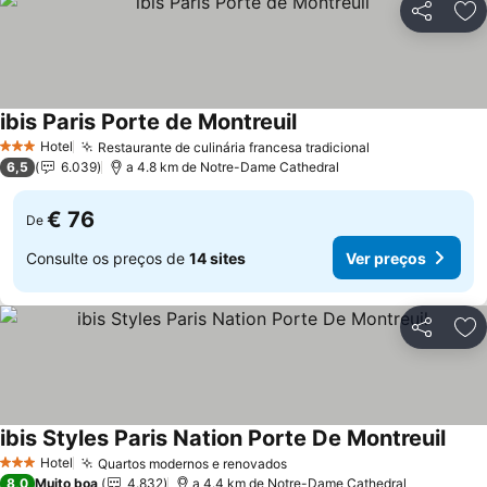
Partilhar
Ad
ibis Paris Porte de Montreuil
Hotel
Restaurante de culinária francesa tradicional
3 Estrelas
6,5
6.039
a 4.8 km de Notre-Dame Cathedral
€ 76
De
Consulte os preços de
14 sites
Ver preços
Partilhar
Ad
ibis Styles Paris Nation Porte De Montreuil
Hotel
Quartos modernos e renovados
3 Estrelas
8,0
Muito boa
4.832
a 4.4 km de Notre-Dame Cathedral