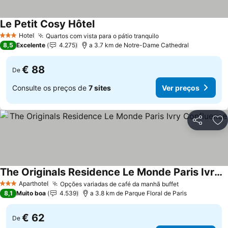
Le Petit Cosy Hôtel
Hotel
Quartos com vista para o pátio tranquilo
3 Estrelas
8,5
Excelente
4.275
a 3.7 km de Notre-Dame Cathedral
€ 88
De
Consulte os preços de
7 sites
Ver preços
Partilhar
Ad
The Originals Residence Le Monde Paris Ivry Confluence
Aparthotel
Opções variadas de café da manhã buffet
3 Estrelas
8,1
Muito boa
4.539
a 3.8 km de Parque Floral de Paris
€ 62
De