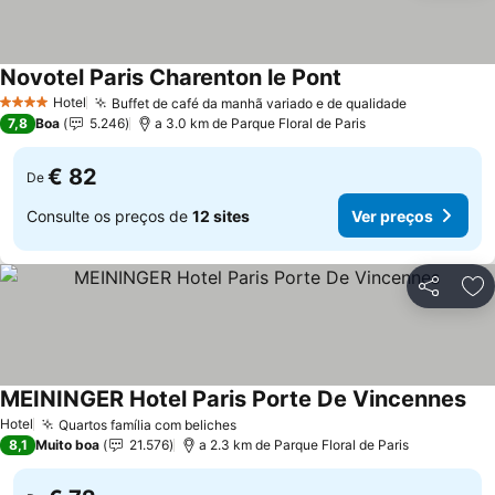
Novotel Paris Charenton le Pont
Hotel
Buffet de café da manhã variado e de qualidade
4 Estrelas
7,8
Boa
5.246
a 3.0 km de Parque Floral de Paris
€ 82
De
Consulte os preços de
12 sites
Ver preços
Partilhar
Ad
MEININGER Hotel Paris Porte De Vincennes
Hotel
Quartos família com beliches
8,1
Muito boa
21.576
a 2.3 km de Parque Floral de Paris