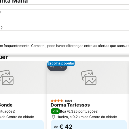
anta Maria
?
a?
m frequentemente. Como tal, pode haver diferenças entre as ofertas que consult
uer
Escolha popular
aos favoritos
Adicionar aos favoritos
Partilhar
Hotel
4 Estrelas
 Conde
Dorma Tartessos
7,6
ntuações
)
Boa
(
6.325 pontuações
)
m de Centro da cidade
Huelva, a 0.2 km de Centro da cidade
€ 42
de