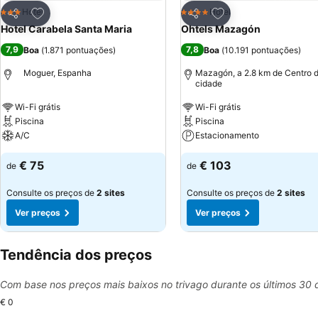
Adicionar aos favoritos
Adicionar aos favor
Hotel
Hotel
3 Estrelas
4 Estrelas
Partilhar
Partilhar
Hotel Carabela Santa Maria
Ohtels Mazagón
7,9
7,8
Boa
(
1.871 pontuações
)
Boa
(
10.191 pontuações
)
Moguer, Espanha
Mazagón, a 2.8 km de Centro 
cidade
Wi-Fi grátis
Wi-Fi grátis
Piscina
Piscina
A/C
Estacionamento
€ 75
€ 103
de
de
Consulte os preços de
2 sites
Consulte os preços de
2 sites
Ver preços
Ver preços
Tendência dos preços
Com base nos preços mais baixos no trivago durante os últimos 30 
€ 0