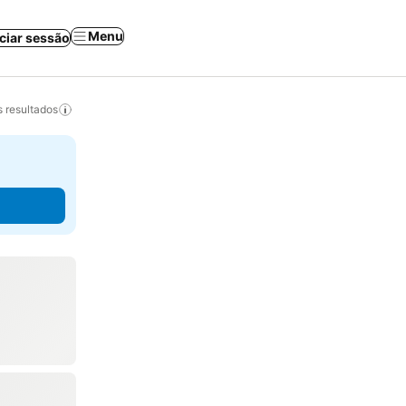
Menu
iciar sessão
 resultados