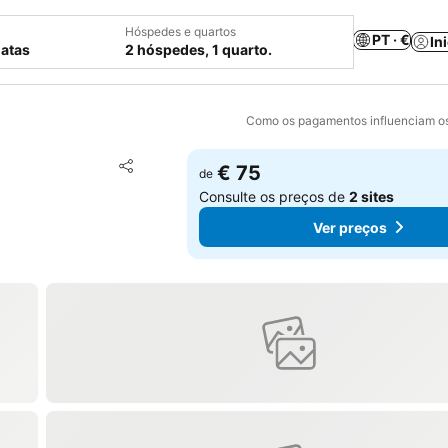
Hóspedes e quartos
PT · €
In
datas
2 hóspedes, 1 quarto.
Como os pagamentos influenciam os
Adicionar aos favoritos
€ 75
de
Partilhar
Consulte os preços de
2 sites
Ver preços