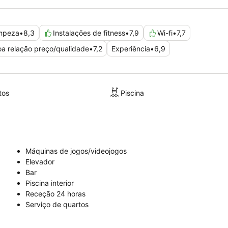
mpeza
•
8,3
Instalações de fitness
•
7,9
Wi-fi
•
7,7
a relação preço/qualidade
•
7,2
Experiência
•
6,9
tos
Piscina
Máquinas de jogos/videojogos
Elevador
Bar
Piscina interior
Receção 24 horas
Serviço de quartos