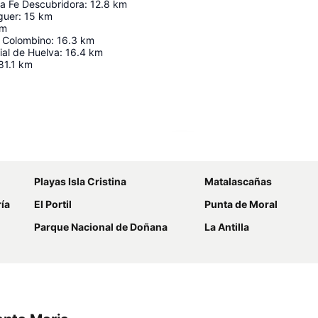
a Fe Descubridora
:
12.8
km
guer
:
15
km
m
 Colombino
:
16.3
km
ial de Huelva
:
16.4
km
81.1
km
Ampliar mapa
Playas Isla Cristina
Matalascañas
ía
El Portil
Punta de Moral
Parque Nacional de Doñana
La Antilla