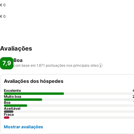
€ 0
€ 0
Avaliações
Boa
7,9
com base em 1.871 pontuações nos principais
sites
Avaliações dos hóspedes
Excelente
Muito boa
Boa
Aceitável
Fraca
Mostrar avaliações