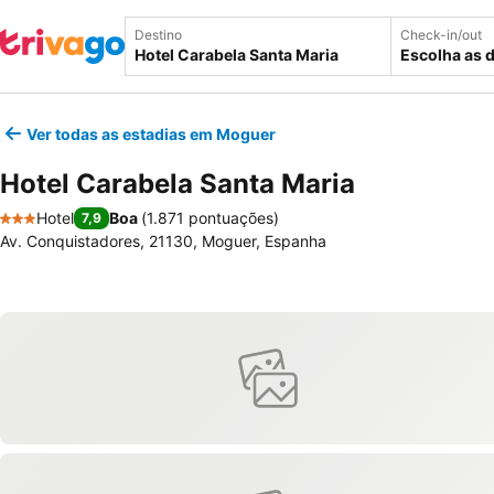
Destino
Check-in/out
Escolha as 
Ver todas as estadias em Moguer
Hotel Carabela Santa Maria
Hotel
Boa
(
1.871 pontuações
)
7,9
3 Estrelas
Av. Conquistadores, 21130, Moguer, Espanha