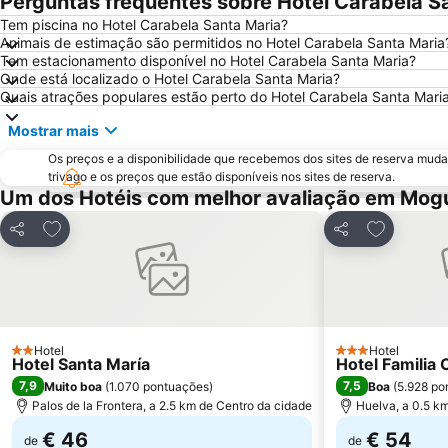
Perguntas frequentes sobre Hotel Carabela S
Tem piscina no Hotel Carabela Santa Maria?
Animais de estimação são permitidos no Hotel Carabela Santa Maria
Tem estacionamento disponível no Hotel Carabela Santa Maria?
Onde está localizado o Hotel Carabela Santa Maria?
Quais atrações populares estão perto do Hotel Carabela Santa Mari
Mostrar mais
Os preços e a disponibilidade que recebemos dos sites de reserva muda
trivago e os preços que estão disponíveis nos sites de reserva.
Um dos Hotéis com melhor avaliação em Mog
Adicionar aos favoritos
Adicionar 
Partilhar
Partilhar
Hotel
Hotel
2 Estrelas
3 Estrelas
Hotel Santa María
Hotel Familia
7,9
7,5
Muito boa
(
1.070 pontuações
)
Boa
(
5.928 po
Palos de la Frontera, a 2.5 km de Centro da cidade
Huelva, a 0.5 k
€ 46
€ 54
de
de