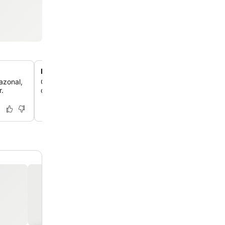
Estacionamento exclusivo disponível
azonal,
O hotel oferece estacionamento conveniente no local, 
r.
comodidade valiosa no movimentado centro de Mazagó