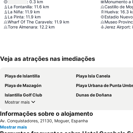
:
0.3
km
Monumento a l
La Fontanilla
:
11.6
km
Castillo de Mo
La Niña
:
11.9
km
Huelva
:
16.3
k
La Pinta
:
11.9
km
Estadio Nuevo
Wharf Of The Caravels
:
11.9
km
Museo Provinc
Torre Almenara
:
12.2
km
Jerez Airport
:
Veja as atrações nas imediações
Playa de Islantilla
Playa Isla Canela
Playa de Mazagón
Playa Urbana de Punta Umbr
Islantilla Golf Club
Dunas de Doñana
Mostrar mais
Informações sobre o alojamento
Av. Conquistadores, 21130, Moguer, Espanha
Mostrar mais