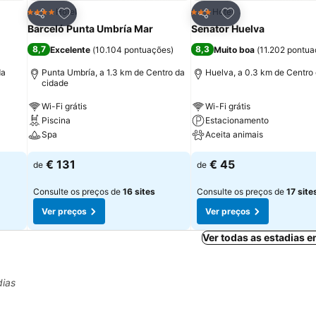
itos
Adicionar aos favoritos
Adicionar aos fav
Hotel
Hotel
4 Estrelas
3 Estrelas
Partilhar
Partilhar
Barceló Punta Umbría Mar
Senator Huelva
8,7
8,3
Excelente
(
10.104 pontuações
)
Muito boa
(
11.202 pontu
da
Punta Umbría, a 1.3 km de Centro da
Huelva, a 0.3 km de Centro
cidade
Wi-Fi grátis
Wi-Fi grátis
Piscina
Estacionamento
Spa
Aceita animais
€ 131
€ 45
de
de
Consulte os preços de
16 sites
Consulte os preços de
17 site
Ver preços
Ver preços
Ver todas as estadias 
dias