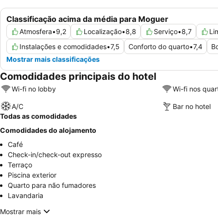
Classificação acima da média para Moguer
Atmosfera
•
9,2
Localização
•
8,8
Serviço
•
8,7
Li
Instalações e comodidades
•
7,5
Conforto do quarto
•
7,4
Bo
Mostrar mais classificações
Comodidades principais do hotel
Wi-fi no lobby
Wi-fi nos quar
A/C
Bar no hotel
Todas as comodidades
Comodidades do alojamento
Café
Check-in/check-out expresso
Terraço
Piscina exterior
Quarto para não fumadores
Lavandaria
Mostrar mais