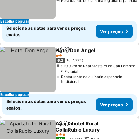
Restaurante de culinária regional espanhola
Escolha popular
Selecione as datas para ver os preços
Ver preços
exatos.
Hotel Don Angel
Partilhar
Adicionar aos favoritos
Ver preço
2 Estrelas
6,2
1.774
a 19.9 km de Real Mosteiro de San Lorenzo
El Escorial
Restaurante de culinária espanhola
tradicional
Escolha popular
Selecione as datas para ver os preços
Ver preços
exatos.
Apartahotel Rural
Partilhar
Adicionar aos favoritos
CollaRubio Luxury
Ver preços
3 Estrelas