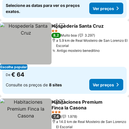
Selecione as datas para ver os preços
Ver preços
exatos.
Hospedería Santa Cruz
Partilhar
Adicionar aos favoritos
Ver
2 Estrelas
8,2
Muito boa
3.297
a 5.9 km de Real Mosteiro de San Lorenzo El
Escorial
Antigo mosteiro beneditino
Ver preços
Escolha popular
€ 64
De
Consulte os preços de
8 sites
Ver preços
Habitaciones Premium
Partilhar
Adicionar aos favoritos
Finca la Casona
Ver preços
3 Estrelas
7,4
1.978
a 14.0 km de Real Mosteiro de San Lorenzo
El Escorial