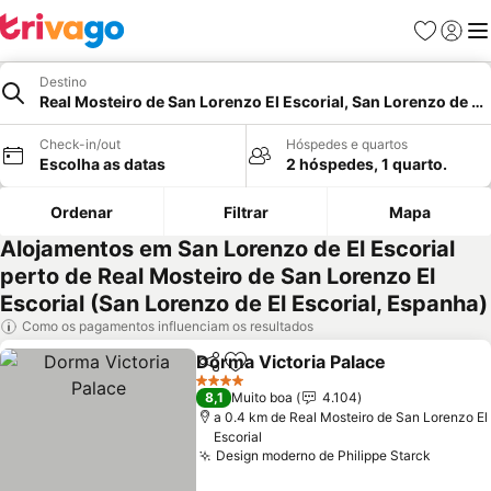
Favoritos
Iniciar
Me
Destino
Real Mosteiro de San Lorenzo El Escorial, San Lorenzo de El 
Check-in/out
Hóspedes e quartos
Escolha as datas
2 hóspedes, 1 quarto.
Ordenar
Filtrar
Mapa
Alojamentos em San Lorenzo de El Escorial
perto de Real Mosteiro de San Lorenzo El
Escorial (San Lorenzo de El Escorial, Espanha)
Como os pagamentos influenciam os resultados
Dorma Victoria Palace
Partilhar
Adicionar aos favoritos
Ver 
4 Estrelas
8,1
Muito boa
4.104
a 0.4 km de Real Mosteiro de San Lorenzo El
Escorial
Design moderno de Philippe Starck
Ver pr