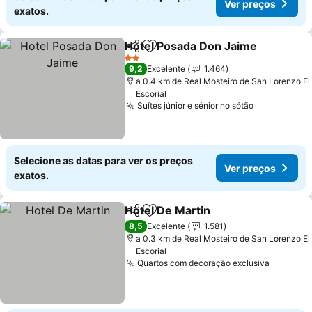
Ver preços
exatos.
Hotel Posada Don Jaime
Partilhar
Adicionar aos favoritos
V
2 Estrelas
9,2
Excelente
1.464
a 0.4 km de Real Mosteiro de San Lorenzo El
Escorial
Suítes júnior e sénior no sótão
Ver preços
Selecione as datas para ver os preços
Ver preços
exatos.
Hotel De Martin
Partilhar
Adicionar aos favoritos
Ver preços
8,5
Excelente
1.581
a 0.3 km de Real Mosteiro de San Lorenzo El
Escorial
Quartos com decoração exclusiva
Ver pre