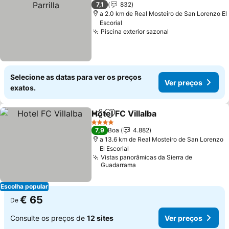
7,1
832
a 2.0 km de Real Mosteiro de San Lorenzo El
Escorial
Piscina exterior sazonal
Ver preços
Selecione as datas para ver os preços
Ver preços
exatos.
Hotel FC Villalba
Partilhar
Adicionar aos favoritos
Ver preço
4 Estrelas
7,9
Boa
4.882
a 13.6 km de Real Mosteiro de San Lorenzo
El Escorial
Vistas panorâmicas da Sierra de
Guadarrama
Escolha popular
€ 65
De
Consulte os preços de
12 sites
Ver preços