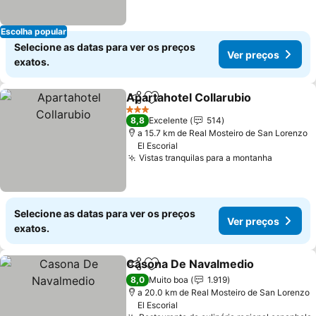
Escolha popular
Selecione as datas para ver os preços
Ver preços
exatos.
Apartahotel Collarubio
Partilhar
Adicionar aos favoritos
Ver
3 Estrelas
8,8
Excelente
514
a 15.7 km de Real Mosteiro de San Lorenzo
El Escorial
Vistas tranquilas para a montanha
Ver pre
Selecione as datas para ver os preços
Ver preços
exatos.
Casona De Navalmedio
Partilhar
Adicionar aos favoritos
Ver
8,0
Muito boa
1.919
a 20.0 km de Real Mosteiro de San Lorenzo
El Escorial