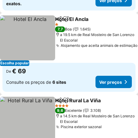
Ver preços
exatos.
Hotel El Ancla
Partilhar
Adicionar aos favoritos
Ver preços
1 Estrelas
7,7
Boa
1.645
a 19.5 km de Real Mosteiro de San Lorenzo
El Escorial
Alojamento que aceita animais de estimação
Escolha popular
€ 69
De
Consulte os preços de
6 sites
Ver preços
Hotel Rural La Viña
Partilhar
Adicionar aos favoritos
Ver pre
4 Estrelas
9,6
Excelente
3.108
a 14.5 km de Real Mosteiro de San Lorenzo
El Escorial
Piscina exterior sazonal
Ver preços