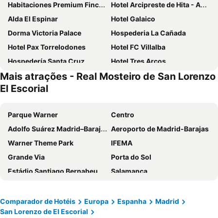
Habitaciones Premium Finca la Casona
Hotel Arcipreste de Hita - Adults Only
Alda El Espinar
Hotel Galaico
Dorma Victoria Palace
Hospederia La Cañada
Hotel Pax Torrelodones
Hotel FC Villalba
Hospedería Santa Cruz
Hotel Tres Arcos
Mais atrações - Real Mosteiro de San Lorenzo
El Colorín
Hotel Miranda & Suizo
El Escorial
Hotel Florida
Apartahotel Rural CollaRubio Luxury
Casona De Navalmedio
Hospedium Hotel Los Lanceros
Parque Warner
Centro
Luces del Poniente
Los Cinco Enebros
Adolfo Suárez Madrid–Barajas Airport
Aeroporto de Madrid-Barajas
Hotel Rural Spa & Wellness Hacienda Los Robles
Hotel Posada Don Jaime
Warner Theme Park
IFEMA
El Torreon de Navacerrada
San Lorenzo Suites
Grande Via
Porta do Sol
Hotel Don Angel
Apartahotel Collarubio
Estádio Santiago Bernabeu
Salamanca
Hotel Rural Los Frutales
Hotel El Ancla
Atocha
Estación Sur
Box Art Hotel - La Torre
Hotel De Martin
Estadio Metropolitano Metro Station
Barajas
Comparador de Hotéis
Europa
Espanha
Madrid
Hotel Rural Las Rozuelas
Nava Real
San Lorenzo de El Escorial
Metropolitano Metro Station
Chamartín
Posada Rural La Flor
Sierra Oriente