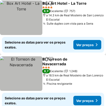
Box Art Hotel - La Torre
Partilhar
Adicionar aos favoritos
Ve
4 Estrelas
8,9
Excelente
757
a 14.3 km de Real Mosteiro de San Lorenzo
El Escorial
Suíte duplex com vista para a Serra
Ver pr
Selecione as datas para ver os preços
Ver preços
exatos.
El Torreon de
Partilhar
Adicionar aos favoritos
Navacerrada
Ver preços
3 Estrelas
8,7
Excelente
1.248
a 18.5 km de Real Mosteiro de San Lorenzo
El Escorial
Piscina revigorante
Ver preços
Selecione as datas para ver os preços
Ver preços
exatos.