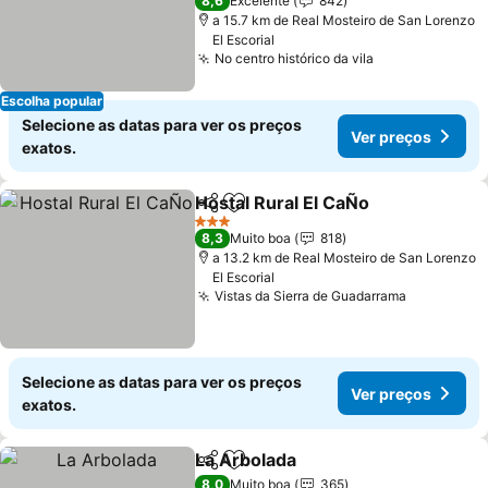
8,6
Excelente
842
a 15.7 km de Real Mosteiro de San Lorenzo
El Escorial
No centro histórico da vila
Ver preços
Escolha popular
Selecione as datas para ver os preços
Ver preços
exatos.
Hostal Rural El CaÑo
Partilhar
Adicionar aos favoritos
Ver p
3 Estrelas
8,3
Muito boa
818
a 13.2 km de Real Mosteiro de San Lorenzo
El Escorial
Vistas da Sierra de Guadarrama
Ver preço
Selecione as datas para ver os preços
Ver preços
exatos.
La Arbolada
Partilhar
Adicionar aos favoritos
Ver preços
8,0
Muito boa
365