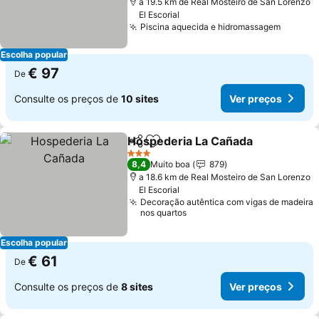
a 19.5 km de Real Mosteiro de San Lorenzo
El Escorial
Piscina aquecida e hidromassagem
Ver pr
Escolha popular
€ 97
De
Consulte os preços de
10 sites
Ver preços
Hospederia La Cañada
Partilhar
Adicionar aos favoritos
Ver
3 Estrelas
8,4
Muito boa
879
a 18.6 km de Real Mosteiro de San Lorenzo
El Escorial
Decoração autêntica com vigas de madeira
nos quartos
Escolha popular
€ 61
De
Consulte os preços de
8 sites
Ver preços