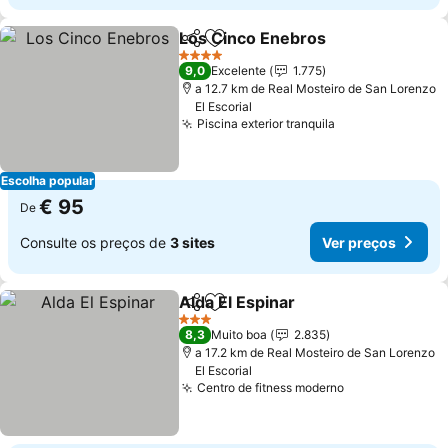
Los Cinco Enebros
Partilhar
Adicionar aos favoritos
Ver pre
4 Estrelas
9,0
Excelente
1.775
a 12.7 km de Real Mosteiro de San Lorenzo
El Escorial
Piscina exterior tranquila
Ver preços
Escolha popular
€ 95
De
Consulte os preços de
3 sites
Ver preços
Alda El Espinar
Partilhar
Adicionar aos favoritos
Ver preços
3 Estrelas
8,3
Muito boa
2.835
a 17.2 km de Real Mosteiro de San Lorenzo
El Escorial
Centro de fitness moderno
Ver preços