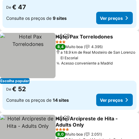
€ 47
De
Consulte os preços de
9 sites
Ver preços
Hotel Pax Torrelodones
Partilhar
Adicionar aos favoritos
Ve
3 Estrelas
8,4
Muito boa
4.395
a 18.9 km de Real Mosteiro de San Lorenzo
El Escorial
Acesso conveniente a Madrid
Ver preços
Escolha popular
€ 52
De
Consulte os preços de
14 sites
Ver preços
Hotel Arcipreste de Hita -
Partilhar
Adicionar aos favoritos
Adults Only
Ver preços
4 Estrelas
8,0
Muito boa
2.051