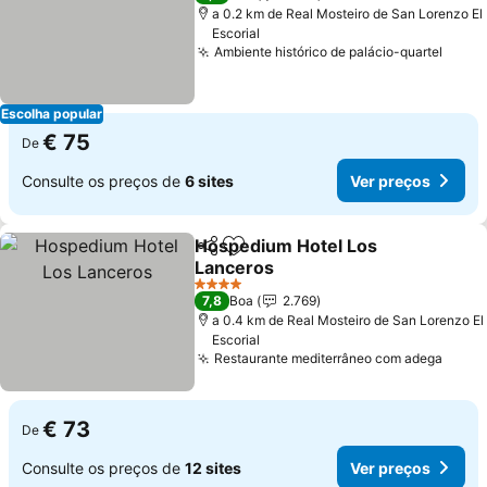
a 0.2 km de Real Mosteiro de San Lorenzo El
Escorial
Ambiente histórico de palácio-quartel
Ver p
Escolha popular
€ 75
De
Consulte os preços de
6 sites
Ver preços
Hospedium Hotel Los
Partilhar
Adicionar aos favoritos
Lanceros
Ver preços
4 Estrelas
7,8
Boa
2.769
a 0.4 km de Real Mosteiro de San Lorenzo El
Escorial
Restaurante mediterrâneo com adega
Ver p
€ 73
De
Consulte os preços de
12 sites
Ver preços