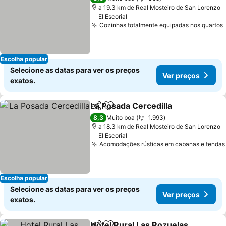
a 19.3 km de Real Mosteiro de San Lorenzo
El Escorial
Cozinhas totalmente equipadas nos quartos
Escolha popular
Selecione as datas para ver os preços
Ver preços
exatos.
La Posada Cercedilla
Partilhar
Adicionar aos favoritos
Ver p
8,3
Muito boa
1.993
a 18.3 km de Real Mosteiro de San Lorenzo
El Escorial
Acomodações rústicas em cabanas e tendas
Escolha popular
Selecione as datas para ver os preços
Ver preços
exatos.
Hotel Rural Las Rozuelas