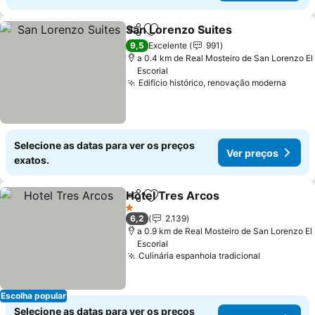
San Lorenzo Suites
Partilhar
Adicionar aos favoritos
Ver pr
9,5
Excelente
991
a 0.4 km de Real Mosteiro de San Lorenzo El
Escorial
Edifício histórico, renovação moderna
Ver p
Selecione as datas para ver os preços
Ver preços
exatos.
Hotel Tres Arcos
Partilhar
Adicionar aos favoritos
Ver preç
1 Estrelas
6,2
2.139
a 0.9 km de Real Mosteiro de San Lorenzo El
Escorial
Culinária espanhola tradicional
Ver preço
Escolha popular
Selecione as datas para ver os preços