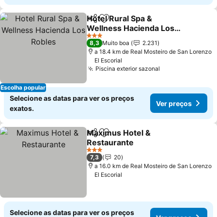
Hotel Rural Spa &
Partilhar
Adicionar aos favoritos
Wellness Hacienda Los
Robles
Ver preços
3 Estrelas
8,3
Muito boa
2.231
a 18.4 km de Real Mosteiro de San Lorenzo
El Escorial
Piscina exterior sazonal
Ver preços
Escolha popular
Selecione as datas para ver os preços
Ver preços
exatos.
Maximus Hotel &
Partilhar
Adicionar aos favoritos
Restaurante
Ver preços
3 Estrelas
7,3
20
a 16.0 km de Real Mosteiro de San Lorenzo
El Escorial
Selecione as datas para ver os preços