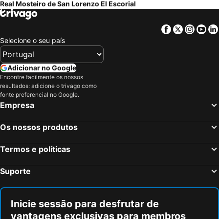
Real Mosteiro de San Lorenzo El Escorial
Estação de Atocha
Praça Central /maior
La Casona Del Pinar Albergue
Hotel Botánico
De Chueca
Madrid
Parrilla Príncipe
El Duque
Facebook
Twitter
Insta
Yo
Madrid Arena
Parque de Atracciones de Madrid
Selecione o seu país
Torreblanca Hotel Rural
Parque Retiro
Palacio de Vistalegre
Caja Mágica
Museu Nacional do Prado
Adicionar no Google
Encontre facilmente os nossos
Centro
Chamberí
resultados: adicione o trivago como
Villaverde
Casino Gran Vía
fonte preferencial no Google.
Empresa
Calle Serrano
Praça da Espanha
San Blas
Praça de touros das Ventas
Os nossos produtos
Praça Central /maior
Zamora
Termos e políticas
Ibiza
Atocha Metro Station
Sol
La Covatilla
Suporte
Carabanchel
Malasaña
Gran Vía Metro Station
Retiro
Inicie sessão para desfrutar de
Goya
Aeropuerto
vantagens exclusivas para membros