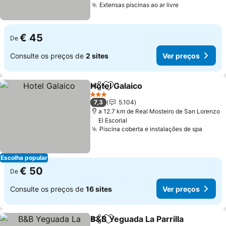
Extensas piscinas ao ar livre
Ver preços
€ 45
De
Consulte os preços de
2 sites
Ver preços
Hotel Galaico
Partilhar
Adicionar aos favoritos
Ver preços
3 Estrelas
7,3
5.104
a 12.7 km de Real Mosteiro de San Lorenzo
El Escorial
Piscina coberta e instalações de spa
Ver p
Escolha popular
€ 50
De
Consulte os preços de
16 sites
Ver preços
B&B Yeguada La Parrilla
Partilhar
Adicionar aos favoritos
Ve