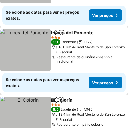
Selecione as datas para ver os preços
Ver preços
exatos.
Luces del Poniente
Partilhar
Adicionar aos favoritos
Ver pr
3 Estrelas
9,1
Excelente
1.122
a 18.0 km de Real Mosteiro de San Lorenzo
El Escorial
Restaurante de culinária espanhola
tradicional
Selecione as datas para ver os preços
Ver preços
exatos.
El Colorín
Partilhar
Adicionar aos favoritos
Ver preços
3 Estrelas
8,5
Excelente
1.945
a 15.4 km de Real Mosteiro de San Lorenzo
El Escorial
Restaurante em pátio coberto
Ver preços