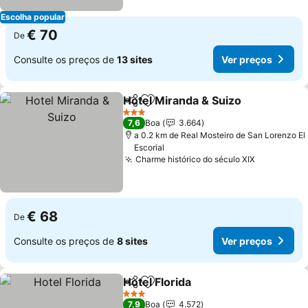
Escolha popular
€ 70
De
Consulte os preços de
13 sites
Ver preços
Hotel Miranda & Suizo
Partilhar
Adicionar aos favoritos
Ver 
3 Estrelas
7,6
Boa
3.664
a 0.2 km de Real Mosteiro de San Lorenzo El
Escorial
Charme histórico do século XIX
Ver preço
€ 68
De
Consulte os preços de
8 sites
Ver preços
Hotel Florida
Partilhar
Adicionar aos favoritos
Ver preços
3 Estrelas
7,9
Boa
4.572