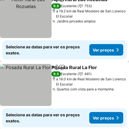
Partilhar
Adicionar aos favoritos
V
9,6
Excelente
753
a 19.2 km de Real Mosteiro de San Lorenzo
El Escorial
Jardins privados amplos
Ver preços
Selecione as datas para ver os preços
Ver preços
exatos.
Posada Rural La Flor
Partilhar
Adicionar aos favoritos
Ver p
9,5
Excelente
461
a 16.0 km de Real Mosteiro de San Lorenzo
El Escorial
Quartos com vista para a montanha
Ver pr
Selecione as datas para ver os preços
Ver preços
exatos.