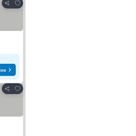
Adicionar aos favoritos
Partilhar
ços
Adicionar aos favoritos
Partilhar