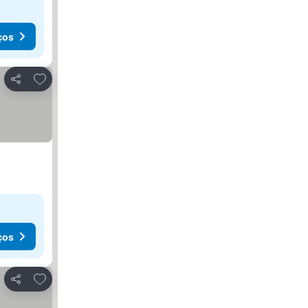
ços
Adicionar aos favoritos
Partilhar
ços
Adicionar aos favoritos
Partilhar