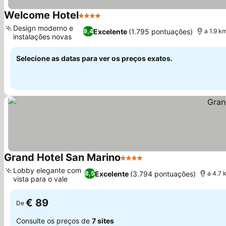
Welcome Hotel
4 Estrelas
Ver preços
Design moderno e
Excelente
(1.795 pontuações)
9,4
a 1.9 k
instalações novas
Ver preços
Selecione as datas para ver os preços exatos.
Grand Hotel San Marino
4 Estrelas
Ver preços
Lobby elegante com
Excelente
(3.794 pontuações)
8,5
a 4.7 
vista para o vale
Ver preços
€ 89
De
Consulte os preços de
7 sites