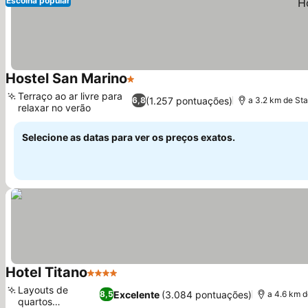
Escolha popular
Hostel San Marino
1 Estrelas
Ver preços
Terraço ao ar livre para
(1.257 pontuações)
6,8
a 3.2 km de Sta
relaxar no verão
Ver preços
Selecione as datas para ver os preços exatos.
Hotel Titano
4 Estrelas
Ver preços
Layouts de
Excelente
(3.084 pontuações)
8,5
a 4.6 km d
quartos