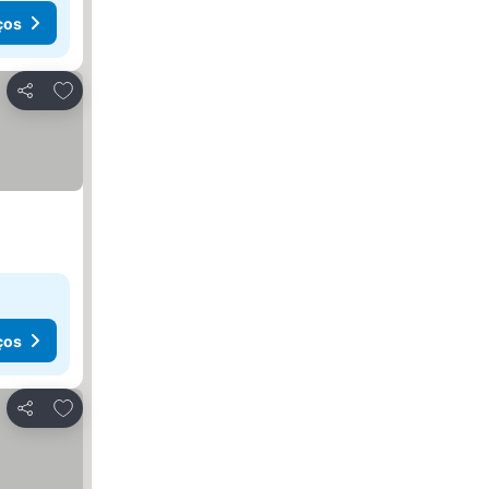
ços
Adicionar aos favoritos
Partilhar
ços
Adicionar aos favoritos
Partilhar