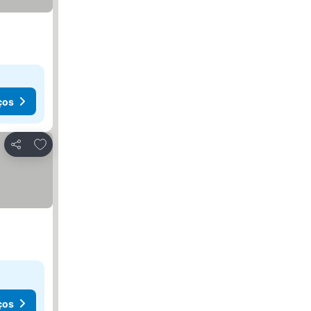
ços
Adicionar aos favoritos
Partilhar
ços