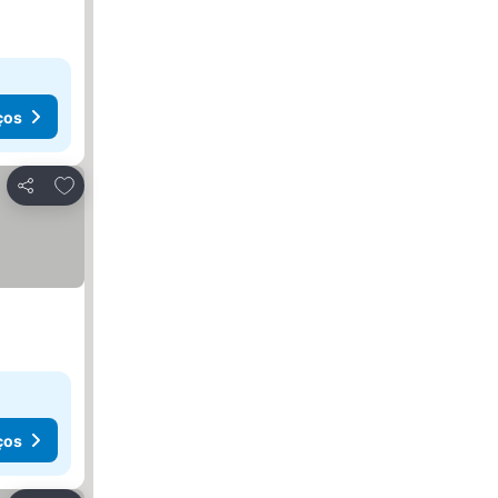
ços
Adicionar aos favoritos
Partilhar
ços