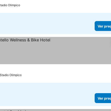
tadio Olimpico
Ver pre
las
er preços
 Stadio Olimpico
Ver pre