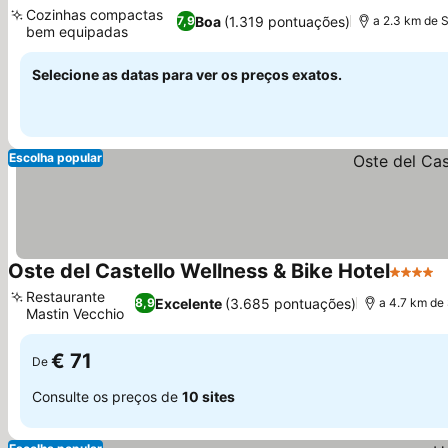
3 Estrelas
Ver preços
Cozinhas compactas
Boa
(1.319 pontuações)
7,9
a 2.3 km de S
bem equipadas
Ver preços
Selecione as datas para ver os preços exatos.
Escolha popular
Oste del Castello Wellness & Bike Hotel
4 Estre
V
Restaurante
Excelente
(3.685 pontuações)
8,9
a 4.7 km de
Mastin Vecchio
Ver preços
€ 71
De
Consulte os preços de
10 sites