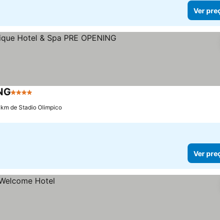
Ver pre
ING
4 Estrelas
Ver preços
 km de Stadio Olimpico
Ver pre