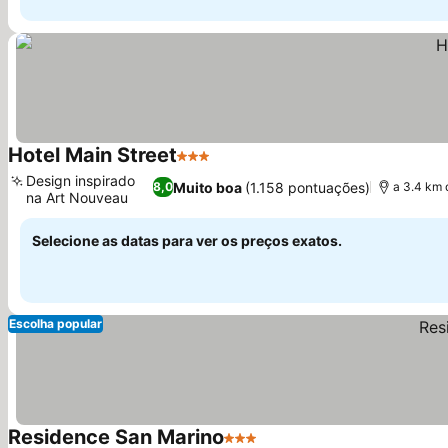
Hotel Main Street
3 Estrelas
Ver preços
Design inspirado
Muito boa
(1.158 pontuações)
8,0
a 3.4 km 
na Art Nouveau
Ver preços
Selecione as datas para ver os preços exatos.
Escolha popular
Residence San Marino