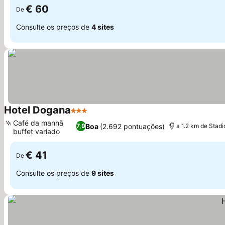
€ 60
De
Consulte os preços de
4 sites
Hotel Dogana
3 Estrelas
Ver preços
Café da manhã
Boa
(2.692 pontuações)
7,9
a 1.2 km de Stadi
buffet variado
Ver preços
€ 41
De
Consulte os preços de
9 sites