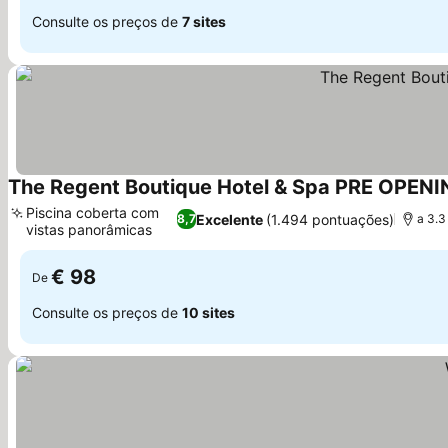
Consulte os preços de
7 sites
The Regent Boutique Hotel & Spa PRE OPEN
Piscina coberta com
Excelente
(1.494 pontuações)
8,7
a 3.3
vistas panorâmicas
Ver preços
€ 98
De
Consulte os preços de
10 sites