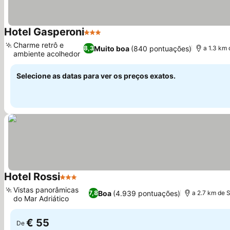
Hotel Gasperoni
3 Estrelas
Ver preços
Charme retrô e
Muito boa
(840 pontuações)
8,3
a 1.3 km 
ambiente acolhedor
Ver preços
Selecione as datas para ver os preços exatos.
Hotel Rossi
3 Estrelas
Ver preços
Vistas panorâmicas
Boa
(4.939 pontuações)
7,8
a 2.7 km de 
do Mar Adriático
Ver preços
€ 55
De