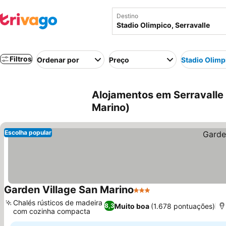
Destino
Filtros
Ordenar por
Preço
Stadio Olimp
Alojamentos em Serravalle 
Marino)
Escolha popular
Garden Village San Marino
3 Estrelas
Ver preços
Chalés rústicos de madeira
Muito boa
(1.678 pontuações)
8,3
com cozinha compacta
Ver preços