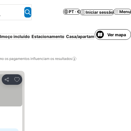
PT · €
Menu
Iniciar sessão
.
Ver mapa
lmoço incluído
Estacionamento
Casa/apartamento inteiro
Anima
o os pagamentos influenciam os resultados
Adicionar aos favoritos
Partilhar