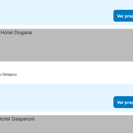
Ver pre
o Olimpico
Ver pre