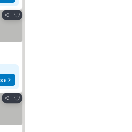
Adicionar aos favoritos
Partilhar
ços
Adicionar aos favoritos
Partilhar