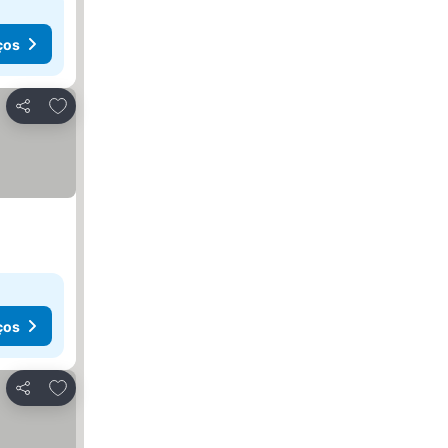
ços
Adicionar aos favoritos
Partilhar
ços
Adicionar aos favoritos
Partilhar