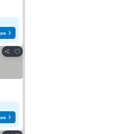
ços
Adicionar aos favoritos
Partilhar
ços