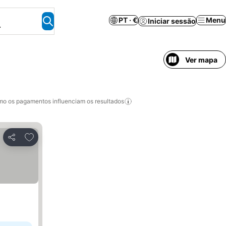
PT · €
Menu
Iniciar sessão
.
Ver mapa
o os pagamentos influenciam os resultados
Adicionar aos favoritos
Partilhar