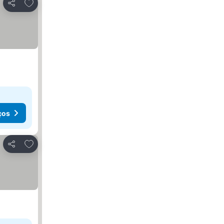
Adicionar aos favoritos
Partilhar
ços
Adicionar aos favoritos
Partilhar