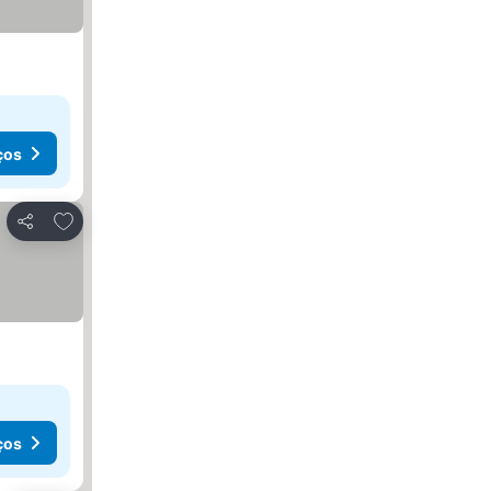
ços
Adicionar aos favoritos
Partilhar
ços