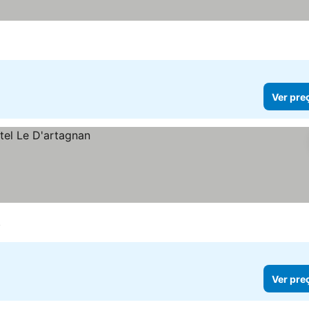
Ver pre
y
Ver pre