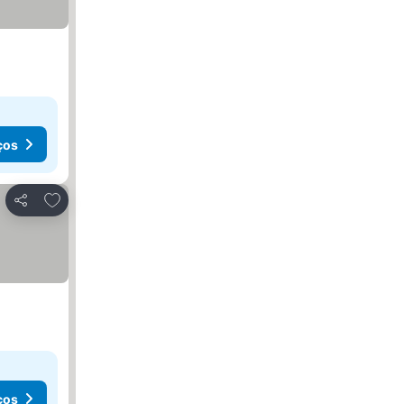
ços
Adicionar aos favoritos
Partilhar
ços