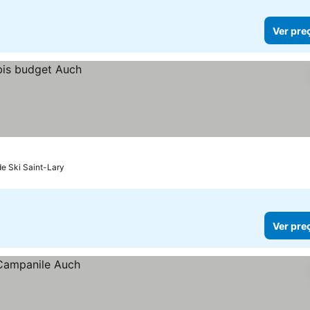
Ver pre
de Ski Saint-Lary
Ver pre