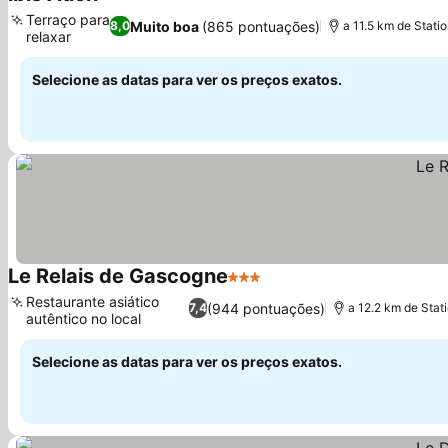
3 Estrelas
Terraço para
Muito boa
(865 pontuações)
8,0
a 11.5 km de Stati
relaxar
Selecione as datas para ver os preços exatos.
Le Relais de Gascogne
3 Estrelas
Restaurante asiático
(944 pontuações)
7,4
a 12.2 km de Stat
autêntico no local
Selecione as datas para ver os preços exatos.