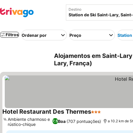
Destino
Filtros
Ordenar por
Preço
Station
Alojamentos em Saint-Lary 
Lary, França)
Hotel Restaurant Des Thermes
3 Estrelas
Ambiente charmoso e
Boa
(707 pontuações)
7,5
a 10.2 km de St
rústico-chique