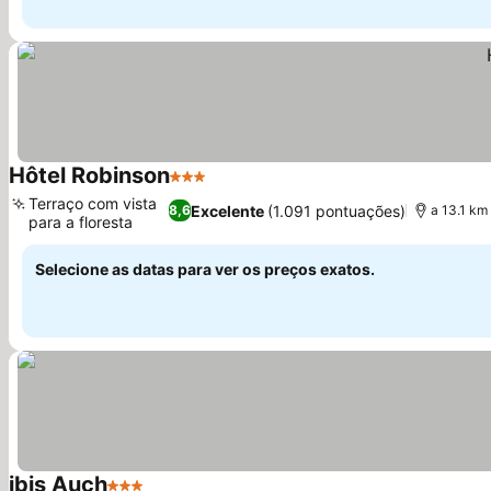
Hôtel Robinson
3 Estrelas
Terraço com vista
Excelente
(1.091 pontuações)
8,6
a 13.1 km
para a floresta
Selecione as datas para ver os preços exatos.
ibis Auch