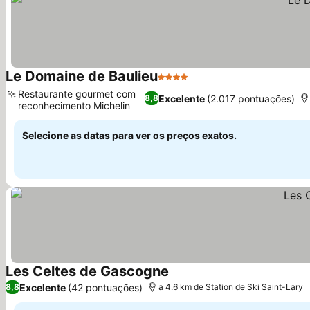
Le Domaine de Baulieu
4 Estrelas
Restaurante gourmet com
Excelente
(2.017 pontuações)
8,8
reconhecimento Michelin
Selecione as datas para ver os preços exatos.
Les Celtes de Gascogne
Excelente
(42 pontuações)
8,8
a 4.6 km de Station de Ski Saint-Lary