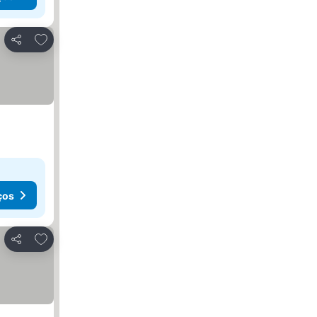
Adicionar aos favoritos
Partilhar
ços
Adicionar aos favoritos
Partilhar