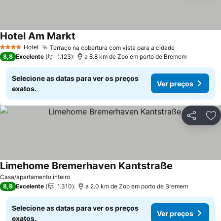
Hotel Am Markt
Ver preços
Hotel
Terraço na cobertura com vista para a cidade
Ver preços
4 Estrelas
8,8
Excelente
1.123
a 8.8 km de Zoo em porto de Bremem
Selecione as datas para ver os preços
Ver preços
exatos.
Partilhar
Ad
Limehome Bremerhaven Kantstraße
Ver preços
Casa/apartamento inteiro
8,9
Excelente
1.310
a 2.0 km de Zoo em porto de Bremem
Selecione as datas para ver os preços
Ver preços
exatos.