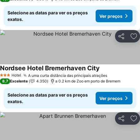
Selecione as datas para ver os preços
Ver preços
exatos.
Partilhar
Ad
Nordsee Hotel Bremerhaven City
Ver preços
Hotel
A uma curta distância das principais atrações
Ver preços
3 Estrelas
8,7
Excelente
4.350
a 0.2 km de Zoo em porto de Bremem
Selecione as datas para ver os preços
Ver preços
exatos.
Partilhar
Ad