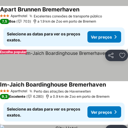
Apart Brunnen Bremerhaven
Ver preços
Aparthotel
Excelentes conexões de transporte público
Ver preços
3 Estrelas
7,5
Boa
703
a 1.9 km de Zoo em porto de Bremem
Selecione as datas para ver os preços
Ver preços
exatos.
Escolha popular
Partilhar
Ad
Im-Jaich Boardinghouse Bremerhaven
Ver preço
Aparthotel
Perto das atrações de Havenwelten
Ver preços
3 Estrelas
9,3
Excelente
6.280
a 0.9 km de Zoo em porto de Bremem
Selecione as datas para ver os preços
Ver preços
exatos.