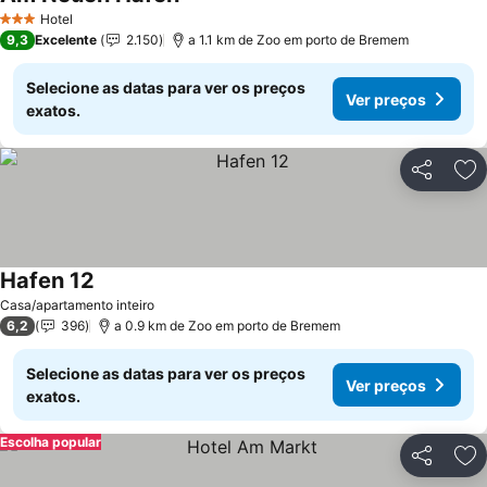
Ver preços
Hotel
3 Estrelas
9,3
Excelente
2.150
a 1.1 km de Zoo em porto de Bremem
Selecione as datas para ver os preços
Ver preços
exatos.
Partilhar
Ad
Hafen 12
Ver preços
Casa/apartamento inteiro
6,2
396
a 0.9 km de Zoo em porto de Bremem
Selecione as datas para ver os preços
Ver preços
exatos.
Escolha popular
Partilhar
Ad