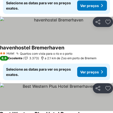
Selecione as datas para ver os preços
Ver preços
exatos.
Partilhar
Ad
havenhostel Bremerhaven
Ver preços
Hotel
Quartos com vista para o rio e o porto
Ver preços
2 Estrelas
8,6
Excelente
3.373
a 2.1 km de Zoo em porto de Bremem
Selecione as datas para ver os preços
Ver preços
exatos.
Partilhar
Ad