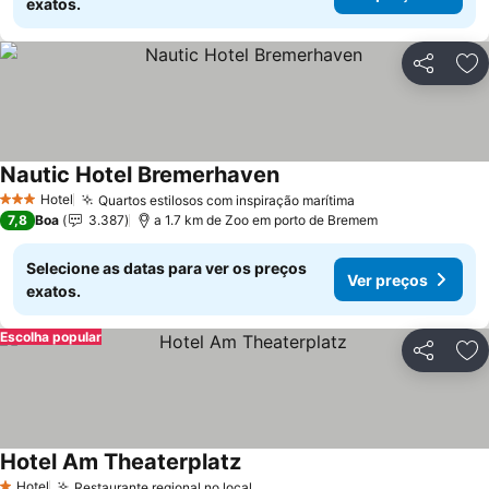
exatos.
Partilhar
Ad
Nautic Hotel Bremerhaven
Ver preços
Hotel
Quartos estilosos com inspiração marítima
Ver preços
3 Estrelas
7,8
Boa
3.387
a 1.7 km de Zoo em porto de Bremem
Selecione as datas para ver os preços
Ver preços
exatos.
Escolha popular
Partilhar
Ad
Hotel Am Theaterplatz
Ver preços
Hotel
Restaurante regional no local