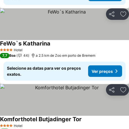
Partilhar
Ad
FeWo`s Katharina
Ver preços
Hotel
4 Estrelas
7,7
Boa
44
a 2.5 km de Zoo em porto de Bremem
Selecione as datas para ver os preços
Ver preços
exatos.
Partilhar
Ad
Komforthotel Butjadinger Tor
Ver preços
Hotel
4 Estrelas