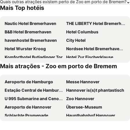
Quais outras atrações existem perto de Zoo em porto de Bremem?
Mais Top hotéis
Nautic Hotel Bremerhaven
THE LIBERTY Hotel Bremerhaven BW Signature Collection
B&B Hotel Bremerhaven
Hotel Columbus
havenhostel Bremerhaven
City Hotel
Hotel Wurster Kroog
Nordsee Hotel Bremerhaven City
Komforthotel Butjadinger Tor
Hotel Zur Fischerklause
Mais atrações - Zoo em porto de Bremem
Aeroporto de Hamburgo
Messe Hannover
Estação Central de Hamburgo
Hannover is(s)t phantastisch
U 995 Submarine and Cenotaph
Zoo Hannover
Aeroporto de Hannover
Übersee-Museum
Schlachte Promenade
Hauptbahnhof Hannover
Bergedorf
German Tank Museum