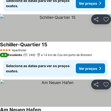
Selecione as datas para ver os preços
Ver preços
exatos.
Partilhar
Ad
Schiller-Quartier 15
Ver preços
Aparthotel
4 Estrelas
8,9
Excelente
246
a 1.4 km de Zoo em porto de Bremem
Selecione as datas para ver os preços
Ver preços
exatos.
Partilhar
Ad
Am Neuen Hafen