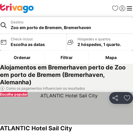
Favoritos
Iniciar
Me
Destino
Zoo em porto de Bremem, Bremerhaven
Check-in/out
Hóspedes e quartos
Escolha as datas
2 hóspedes, 1 quarto.
Ordenar
Filtrar
Mapa
Alojamentos em Bremerhaven perto de Zoo
em porto de Bremem (Bremerhaven,
Alemanha)
Como os pagamentos influenciam os resultados
Escolha popular
Partilhar
Ad
ATLANTIC Hotel Sail City
Ver preços