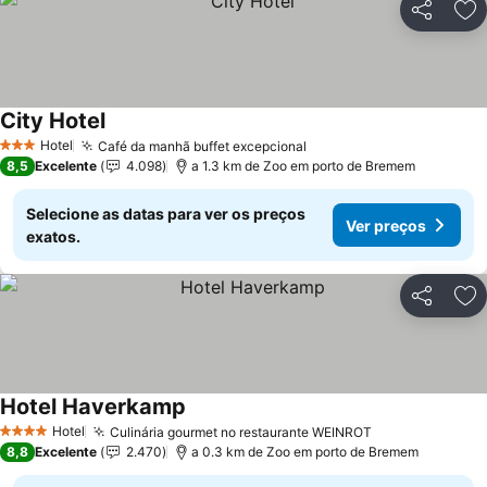
Partilhar
Ad
City Hotel
Ver preços
Hotel
Café da manhã buffet excepcional
Ver preços
3 Estrelas
8,5
Excelente
4.098
a 1.3 km de Zoo em porto de Bremem
Selecione as datas para ver os preços
Ver preços
exatos.
Partilhar
Ad
Hotel Haverkamp
Ver preços
Hotel
Culinária gourmet no restaurante WEINROT
Ver preços
4 Estrelas
8,8
Excelente
2.470
a 0.3 km de Zoo em porto de Bremem