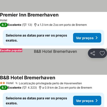
Premier Inn Bremerhaven
Ver preços
Hotel
8,7
Excelente
13
a 1.3 km de Zoo em porto de Bremem
Selecione as datas para ver os preços
Ver preços
exatos.
Escolha popular
Partilhar
Ad
B&B Hotel Bremerhaven
Ver preços
Hotel
Localização privilegiada perto de Havenwelten
Ver preços
2 Estrelas
8,7
Excelente
4.323
a 0.9 km de Zoo em porto de Bremem
Selecione as datas para ver os preços
Ver preços
exatos.