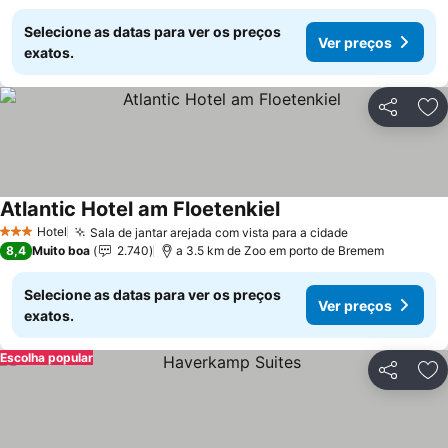
Selecione as datas para ver os preços
Ver preços
exatos.
Partilhar
Ad
Atlantic Hotel am Floetenkiel
Ver preços
Hotel
Sala de jantar arejada com vista para a cidade
Ver preços
3 Estrelas
8,4
Muito boa
2.740
a 3.5 km de Zoo em porto de Bremem
Selecione as datas para ver os preços
Ver preços
exatos.
Escolha popular
Partilhar
Ad