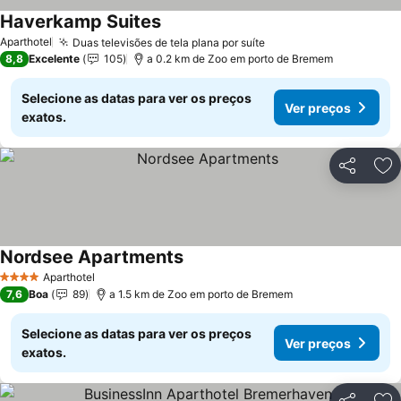
Haverkamp Suites
Ver preços
Aparthotel
Duas televisões de tela plana por suíte
Ver preços
8,8
Excelente
105
a 0.2 km de Zoo em porto de Bremem
Selecione as datas para ver os preços
Ver preços
exatos.
Partilhar
Ad
Nordsee Apartments
Ver preços
Aparthotel
4 Estrelas
7,6
Boa
89
a 1.5 km de Zoo em porto de Bremem
Selecione as datas para ver os preços
Ver preços
exatos.