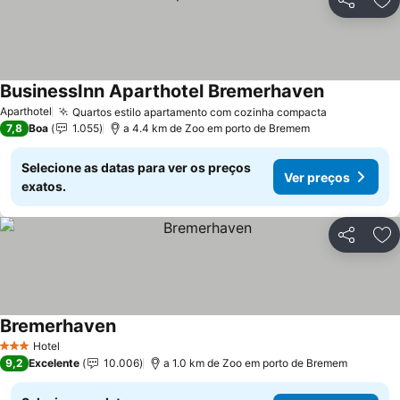
Partilhar
Ad
BusinessInn Aparthotel Bremerhaven
Ver preços
Aparthotel
Quartos estilo apartamento com cozinha compacta
Ver preços
7,8
Boa
1.055
a 4.4 km de Zoo em porto de Bremem
Selecione as datas para ver os preços
Ver preços
exatos.
Partilhar
Ad
Bremerhaven
Ver preços
Hotel
3 Estrelas
9,2
Excelente
10.006
a 1.0 km de Zoo em porto de Bremem