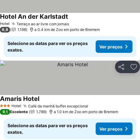
Hotel An der Karlstadt
Ver preços
Hotel
Terraço ao ar livre com jornais
Ver preços
6,8
1.198
a 0.4 km de Zoo em porto de Bremem
Selecione as datas para ver os preços
Ver preços
exatos.
Partilhar
Ad
Amaris Hotel
Ver preços
Hotel
Café da manhã buffet excepcional
Ver preços
3 Estrelas
9,1
Excelente
1.789
a 1.0 km de Zoo em porto de Bremem
Selecione as datas para ver os preços
Ver preços
exatos.