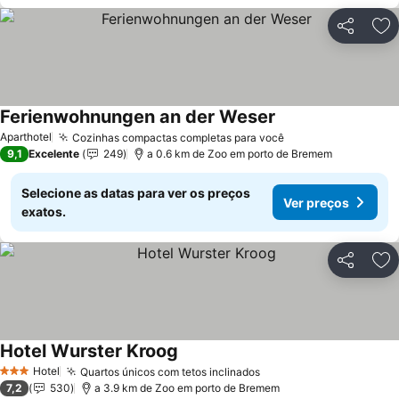
Partilhar
Ad
Ferienwohnungen an der Weser
Ver preços
Aparthotel
Cozinhas compactas completas para você
Ver preços
9,1
Excelente
249
a 0.6 km de Zoo em porto de Bremem
Selecione as datas para ver os preços
Ver preços
exatos.
Partilhar
Ad
Hotel Wurster Kroog
Ver preços
Hotel
Quartos únicos com tetos inclinados
Ver preços
3 Estrelas
7,2
530
a 3.9 km de Zoo em porto de Bremem