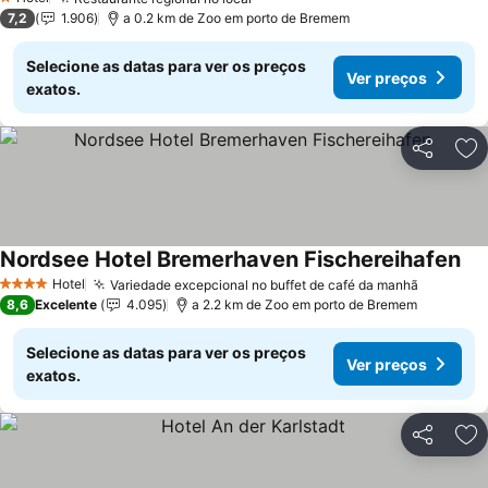
Ver preços
1 Estrelas
7,2
1.906
a 0.2 km de Zoo em porto de Bremem
Selecione as datas para ver os preços
Ver preços
exatos.
Partilhar
Ad
Nordsee Hotel Bremerhaven Fischereihafen
Ver
Hotel
Variedade excepcional no buffet de café da manhã
Ver pre
4 Estrelas
8,6
Excelente
4.095
a 2.2 km de Zoo em porto de Bremem
Selecione as datas para ver os preços
Ver preços
exatos.
Partilhar
Ad