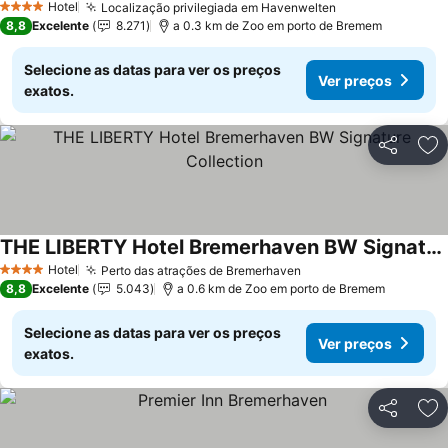
Hotel
Localização privilegiada em Havenwelten
Ver preços
4 Estrelas
8,8
Excelente
8.271
a 0.3 km de Zoo em porto de Bremem
Selecione as datas para ver os preços
Ver preços
exatos.
Partilhar
Ad
THE LIBERTY Hotel Bremerhaven BW Signature Collection
Ver preços
Hotel
Perto das atrações de Bremerhaven
Ver preços
4 Estrelas
8,8
Excelente
5.043
a 0.6 km de Zoo em porto de Bremem
Selecione as datas para ver os preços
Ver preços
exatos.
Partilhar
Ad