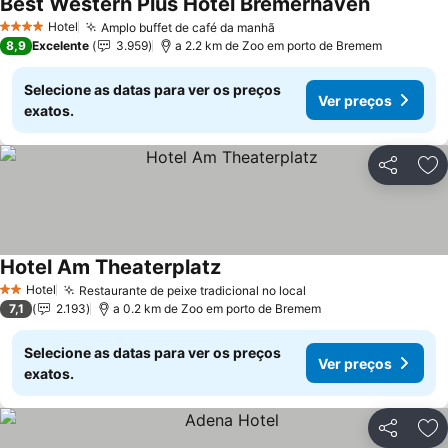
Best Western Plus Hotel Bremerhaven
Ver preço
Hotel
Amplo buffet de café da manhã
Ver preços
4 Estrelas
8,9
Excelente
3.959
a 2.2 km de Zoo em porto de Bremem
Selecione as datas para ver os preços
Ver preços
exatos.
Partilhar
Ad
Hotel Am Theaterplatz
Ver preços
Hotel
Restaurante de peixe tradicional no local
Ver preços
2 Estrelas
7,1
2.193
a 0.2 km de Zoo em porto de Bremem
Selecione as datas para ver os preços
Ver preços
exatos.
Partilhar
Ad