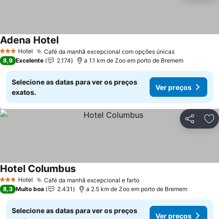
Adena Hotel
Ver preços
Hotel
Café da manhã excepcional com opções únicas
Ver preços
3 Estrelas
8,9
Excelente
2.174
a 1.1 km de Zoo em porto de Bremem
Selecione as datas para ver os preços
Ver preços
exatos.
Partilhar
Ad
Hotel Columbus
Ver preços
Hotel
Café da manhã excepcional e farto
Ver preços
3 Estrelas
8,3
Muito boa
2.431
a 2.5 km de Zoo em porto de Bremem
Selecione as datas para ver os preços
Ver preços