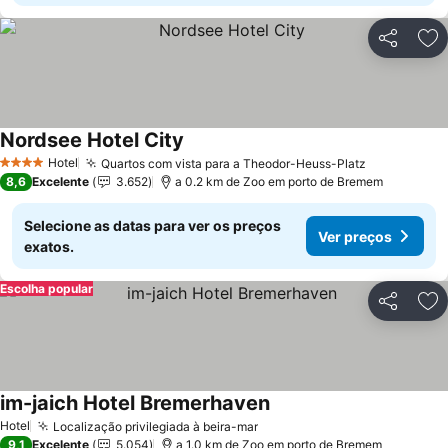
Partilhar
Ad
Nordsee Hotel City
Ver preços
Hotel
Quartos com vista para a Theodor-Heuss-Platz
Ver preços
4 Estrelas
8,6
Excelente
3.652
a 0.2 km de Zoo em porto de Bremem
Selecione as datas para ver os preços
Ver preços
exatos.
Escolha popular
Partilhar
Ad
im-jaich Hotel Bremerhaven
Ver preços
Hotel
Localização privilegiada à beira-mar
Ver preços
9,1
Excelente
5.054
a 1.0 km de Zoo em porto de Bremem