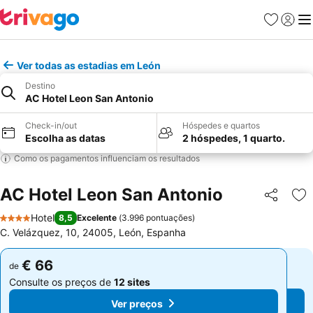
Favoritos
Iniciar
Me
Ver todas as estadias em León
Destino
AC Hotel Leon San Antonio
Check-in/out
Hóspedes e quartos
Escolha as datas
2 hóspedes, 1 quarto.
Como os pagamentos influenciam os resultados
AC Hotel Leon San Antonio
Partilhar
Ad
Hotel
8,5
Excelente
(
3.996 pontuações
)
4 Estrelas
C. Velázquez, 10, 24005, León, Espanha
€ 66
€ 66
de
de
Consulte os preços de
12 sites
Consulte os preços de
12 sites
Ver preços
Ver preços