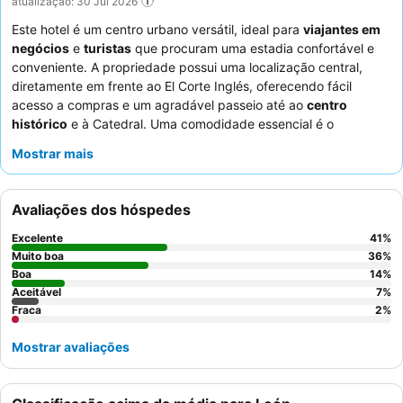
atualização: 30 Jul 2026
Este hotel é um centro urbano versátil, ideal para
viajantes em
negócios
e
turistas
que procuram uma estadia confortável e
conveniente. A propriedade possui uma localização central,
diretamente em frente ao El Corte Inglés, oferecendo fácil
acesso a compras e um agradável passeio até ao
centro
histórico
e à Catedral. Uma comodidade essencial é o
espaçoso estacionamento subterrâneo
com acesso direto por
Mostrar mais
elevador, uma vantagem significativa para os hóspedes que
viajam de carro. Os hóspedes elogiam consistentemente os
funcionários simpáticos e atenciosos
e o
buffet de pequeno-
Avaliações dos hóspedes
almoço
variado e de alta qualidade. Para uma experiência mais
tranquila, considere pedir um quarto virado para o jardim.
Excelente
41
%
Muito boa
36
%
Boa
14
%
Aceitável
7
%
Fraca
2
%
Mostrar avaliações