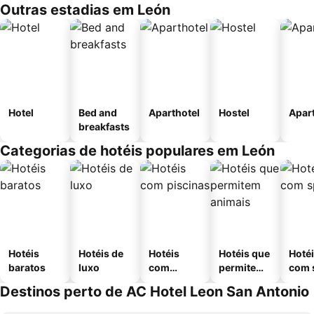
Outras estadias em León
Hotel
Bed and
Aparthotel
Hostel
Apar
breakfasts
Categorias de hotéis populares em León
Hotéis
Hotéis de
Hotéis
Hotéis que
Hoté
baratos
luxo
com
permitem
com 
piscinas
animais
Destinos perto de AC Hotel Leon San Antonio