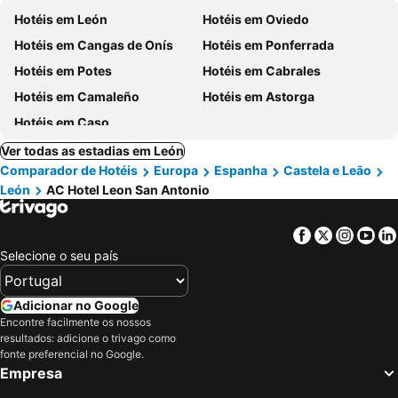
Hotéis em León
Hotéis em Oviedo
Hotéis em Cangas de Onís
Hotéis em Ponferrada
Hotéis em Potes
Hotéis em Cabrales
Hotéis em Camaleño
Hotéis em Astorga
Hotéis em Caso
Ver todas as estadias em León
Comparador de Hotéis
Europa
Espanha
Castela e Leão
León
AC Hotel Leon San Antonio
Facebook
Twitter
Insta
Yo
Selecione o seu país
Adicionar no Google
Encontre facilmente os nossos
resultados: adicione o trivago como
fonte preferencial no Google.
Empresa