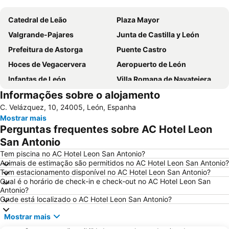
Catedral de Leão
Plaza Mayor
Valgrande-Pajares
Junta de Castilla y León
Prefeitura de Astorga
Puente Castro
Hoces de Vegacervera
Aeropuerto de León
Infantas de León
Villa Romana de Navatejera
Informações sobre o alojamento
Supernova Indie Weekend
San Esteban
C. Velázquez, 10, 24005, León, Espanha
Bairro úmido / molhado
Ayuntamiento
Mostrar mais
Termas romanas menores
Perguntas frequentes sobre AC Hotel Leon
San Antonio
Tem piscina no AC Hotel Leon San Antonio?
Animais de estimação são permitidos no AC Hotel Leon San Antonio?
Tem estacionamento disponível no AC Hotel Leon San Antonio?
Qual é o horário de check-in e check-out no AC Hotel Leon San
Antonio?
Onde está localizado o AC Hotel Leon San Antonio?
Mostrar mais