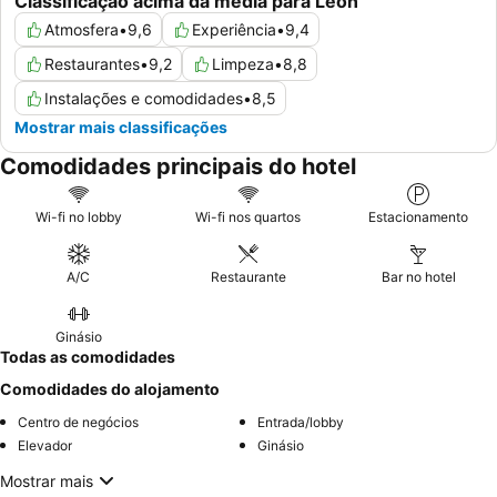
Classificação acima da média para León
Atmosfera
•
9,6
Experiência
•
9,4
Restaurantes
•
9,2
Limpeza
•
8,8
Instalações e comodidades
•
8,5
Mostrar mais classificações
Comodidades principais do hotel
Wi-fi no lobby
Wi-fi nos quartos
Estacionamento
A/C
Restaurante
Bar no hotel
Ginásio
Todas as comodidades
Comodidades do alojamento
Centro de negócios
Entrada/lobby
Elevador
Ginásio
Mostrar mais