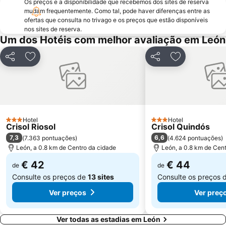
Os preços e a disponibilidade que recebemos dos sites de reserva
mudam frequentemente. Como tal, pode haver diferenças entre as
ofertas que consulta no trivago e os preços que estão disponíveis
nos sites de reserva.
Um dos Hotéis com melhor avaliação em León
Partilhar
Adicionar aos favoritos
Partilhar
Adicionar aos
Hotel
Hotel
3 Estrelas
3 Estrelas
Crisol Riosol
Crisol Quindós
7,3
6,6
(
7.363 pontuações
)
(
4.624 pontuações
)
León, a 0.8 km de Centro da cidade
León, a 0.8 km de Cen
€ 42
€ 44
de
de
Consulte os preços de
13 sites
Consulte os preços 
Ver preços
Ver preç
Ver todas as estadias em León