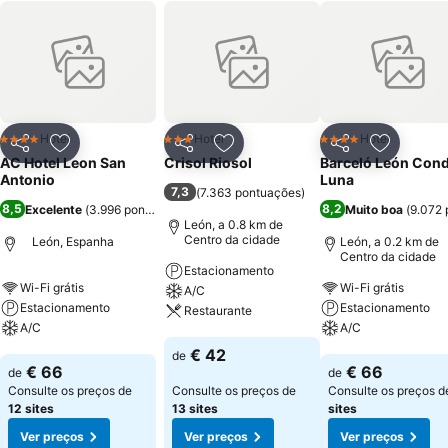
Hotel
Hotel
Hotel
4 Estrelas
3 Estrelas
4 Estrelas
Partilhar
Adicionar aos favoritos
Partilhar
Adicionar aos favoritos
Partilhar
Adicionar
AC Hotel Leon San
Crisol Riosol
Barceló León Con
Antonio
Luna
7,3
(
7.363 pontuações
)
8,5
8,2
Excelente
(
3.996 pontuações
)
Muito boa
(
9.072 
León, a 0.8 km de
Centro da cidade
León, Espanha
León, a 0.2 km de
Centro da cidade
Estacionamento
Wi-Fi grátis
Wi-Fi grátis
A/C
Estacionamento
Estacionamento
Restaurante
A/C
A/C
Ver preços
€ 42
de
Ver preços
Ver preços
€ 66
€ 66
de
de
Consulte os preços de
Consulte os preços de
Consulte os preços 
12 sites
13 sites
sites
Ver preços
Ver preços
Ver preços