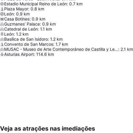
Estadio Municipal Reino de León
:
0.7
km
Plaza Mayor
:
0.8
km
León
:
0.9
km
Casa Botines
:
0.9
km
Guzmanes’ Palace
:
0.9
km
Catedral de León
:
1.1
km
León
:
1.2
km
Basílica de San Isidoro
:
1.2
km
Convento de San Marcos
:
1.7
km
MUSAC - Museo de Arte Contemporáneo de Castilla y León
:
2.1
km
Asturias Airport
:
114.6
km
Veja as atrações nas imediações
Ampliar mapa