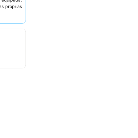
as próprias
pções para
ntemente a
o pequeno-
ente inclui
anquila, os