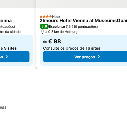
Hotel
4 Estrelas
ienna
25hours Hotel Vienna at MuseumsQuar
8,8
ntuações
)
Excelente
(
16.619 pontuações
)
tro da cidade
a 0.8 km de Hofburg
€ 98
de
de
9 sites
Consulte os preços de
16 sites
os
Ver preços
dias