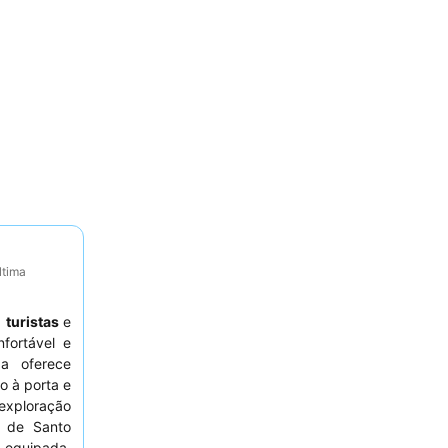
ltima
,
turistas
e
fortável e
da oferece
o à porta e
 exploração
l de Santo
equipada,