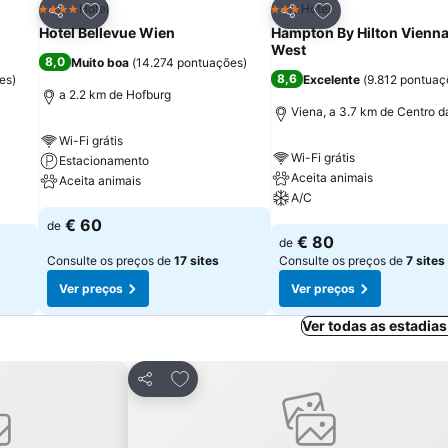
itos
Adicionar aos favoritos
Adicionar aos fav
Hotel
Hotel
4 Estrelas
3 Estrelas
Partilhar
Partilhar
Hotel Bellevue Wien
Hampton By Hilton Vienna
West
8,0
Muito boa
(
14.274 pontuações
)
8,6
es
)
Excelente
(
9.812 pontuaç
a 2.2 km de Hofburg
Viena, a 3.7 km de Centro d
Wi-Fi grátis
Wi-Fi grátis
Estacionamento
Aceita animais
Aceita animais
A/C
Ver preços
€ 60
de
Ver preços
€ 80
de
Consulte os preços de
17 sites
Consulte os preços de
7 sites
Ver preços
Ver preços
Ver todas as estadia
avoritos
Adicionar aos favoritos
Partilhar