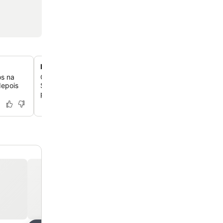
Excelente acesso a transportes públicos
os na
Com paragens de elétrico mesmo à porta e estações d
depois
Schwedenplatz a uma curta caminhada, você tem ligaçõ
por toda Viena.