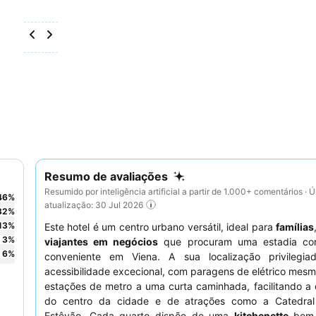
Resumo de avaliações
Resumido por inteligência artificial a partir de 1.000+ comentários · Ú
46
%
atualização: 30 Jul 2026
32
%
13
%
Este hotel é um centro urbano versátil, ideal para
famílias
3
%
viajantes em negócios
que procuram uma estadia con
6
%
conveniente em Viena. A sua localização privilegia
acessibilidade excecional, com paragens de elétrico mesm
estações de metro a uma curta caminhada, facilitando a
do centro da cidade e de atrações como a Catedra
Estêvão. Cada quarto dispõe de uma
kitchenette
bem 