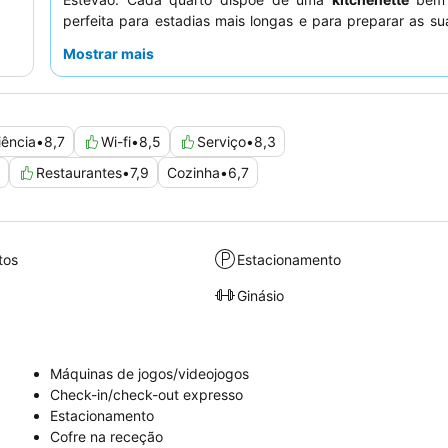
perfeita para estadias mais longas e para preparar as su
refeições, enquanto um ginásio e uma sauna oferecem o
Mostrar mais
relaxamento e fitness. Os hóspedes elogiam consiste
equipa da receção, que é simpática e prestável
, e 
almoço diversificado e de alta qualidade, que frequentem
delicioso strudel de maçã. Para uma experiência mais tr
iência
•
8,7
Wi-fi
•
8,5
Serviço
•
8,3
hóspedes podem preferir quartos virados para o jardim.
Restaurantes
•
7,9
Cozinha
•
6,7
tos
Estacionamento
Ginásio
Máquinas de jogos/videojogos
Check-in/check-out expresso
Estacionamento
Cofre na receção