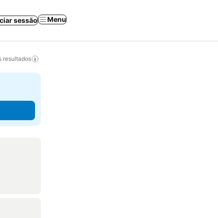
Menu
iciar sessão
 resultados