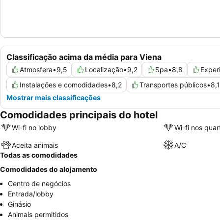
Classificação acima da média para Viena
Atmosfera
•
9,5
Localização
•
9,2
Spa
•
8,8
Exper
Instalações e comodidades
•
8,2
Transportes públicos
•
8,1
Mostrar mais classificações
Comodidades principais do hotel
Wi-fi no lobby
Wi-fi nos quar
Aceita animais
A/C
Todas as comodidades
Comodidades do alojamento
Centro de negócios
Entrada/lobby
Ginásio
Animais permitidos