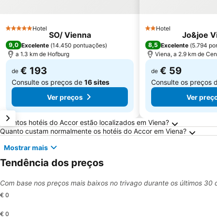
Hotel
Hotel
5 Estrelas
2 Estrelas
SO/ Vienna
Jo&joe V
9,0
8,5
Excelente
(
14.450 pontuações
)
Excelente
(
5.794 po
a 1.3 km de Hofburg
Viena, a 2.9 km de Cen
€ 193
€ 59
de
de
Consulte os preços de
16 sites
Consulte os preços 
Ver preços
Ver preç
Perguntas Frequentes sobre Viena
Quantos hotéis do Accor estão localizados em Viena?
Quanto custam normalmente os hotéis do Accor em Viena?
Mostrar mais
Tendência dos preços
Com base nos preços mais baixos no trivago durante os últimos 30 
€ 0
€ 0