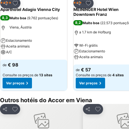
Adicionar aos favoritos
Adicionar aos favor
Hotel
Hotel
4 Estrelas
3 Estrelas
Partilhar
Partilhar
Aparthotel Adagio Vienna City
MEININGER Hotel Wien
Downtown Franz
8,3
Muito boa
(
9.762 pontuações
)
8,2
Muito boa
(
22.573 pontuaçõ
Viena, Áustria
a 1.7 km de Hofburg
Estacionamento
Wi-Fi grátis
Aceita animais
Estacionamento
A/C
Aceita animais
Ver preços
€ 98
de
Ver preços
€ 57
de
Consulte os preços de
13 sites
Consulte os preços de
4 sites
Ver preços
Ver preços
Outros hotéis do Accor em Viena
Adicionar aos favoritos
Adicionar aos f
Partilhar
Partilhar