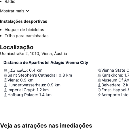
Rádio
Mostrar mais
Instalações desportivas
Aluguer de bicicletas
Trilho para caminhadas
Localização
Uraniastraße 2, 1010, Viena, Áustria
Distância de Aparthotel Adagio Vienna City
ساقية مكي
:
0.4
km
Vienna State 
Saint Stephen's Cathedral
:
0.8
km
Karlskirche
:
1.
Viena
:
0.9
km
Museum Of Art
Hundertwasserhaus
:
0.9
km
Belvedere
:
2
k
Imperial Crypt
:
1.2
km
Ernst-Happel-
Hofburg Palace
:
1.4
km
Aeroporto Inte
Veja as atrações nas imediações