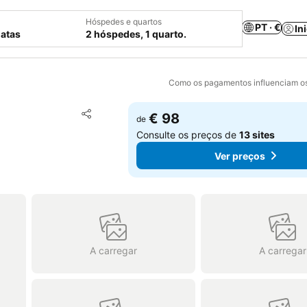
Hóspedes e quartos
PT · €
In
datas
2 hóspedes, 1 quarto.
Como os pagamentos influenciam os
Adicionar aos favoritos
€ 98
de
Partilhar
Consulte os preços de
13 sites
Ver preços
A carregar
A carregar