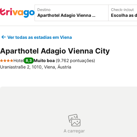
Destino
Check-in/out
Escolha as 
Ver todas as estadias em Viena
Aparthotel Adagio Vienna City
Hotel
Muito boa
(
9.762 pontuações
)
8,3
4 Estrelas
Uraniastraße 2, 1010, Viena, Áustria
A carregar