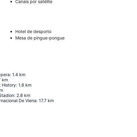
Canais por satélite
Hotel de desporto
Mesa de pingue-pongue
Opera
:
1.4
km
7
km
 History
:
1.8
km
m
Stadion
:
2.8
km
rnacional De Viena
:
17.7
km