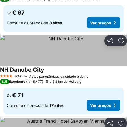
€ 67
De
Consulte os preços de
8 sites
Ver preços
Partilhar
Ad
NH Danube City
Hotel
Vistas panorâmicas da cidade e do rio
4 Estrelas
8,5
Excelente
8.477
a 5.2 km de Hofburg
€ 71
De
Consulte os preços de
17 sites
Ver preços
Partilhar
Ad