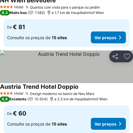
NH Wien Belvedere
Hotel
Quartos com vista para o parque ou jardim
4 Estrelas
8,3
Muito boa
7.582
a 1.7 km de Hauptbahnhof Wien
€ 81
De
Consulte os preços de
15 sites
Ver preços
Partilhar
Ad
Austria Trend Hotel Doppio
Hotel
Design moderno no bairro de Neu Marx
4 Estrelas
8,6
Excelente
10.504
a 2.3 km de Hauptbahnhof Wien
€ 60
De
Consulte os preços de
15 sites
Ver preços