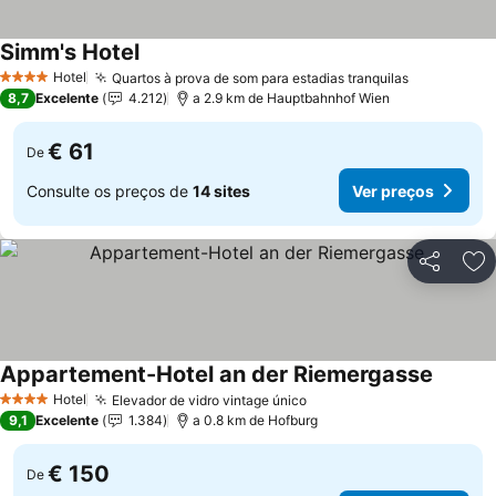
Simm's Hotel
Hotel
Quartos à prova de som para estadias tranquilas
4 Estrelas
8,7
Excelente
4.212
a 2.9 km de Hauptbahnhof Wien
€ 61
De
Consulte os preços de
14 sites
Ver preços
Partilhar
Ad
Appartement-Hotel an der Riemergasse
Hotel
Elevador de vidro vintage único
4 Estrelas
9,1
Excelente
1.384
a 0.8 km de Hofburg
€ 150
De