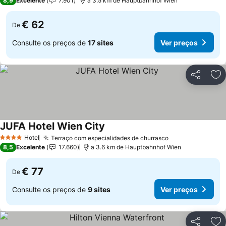
8,9
Excelente
7.901
a 3.5 km de Hauptbahnhof Wien
€ 62
De
Consulte os preços de
17 sites
Ver preços
Partilhar
Ad
JUFA Hotel Wien City
Hotel
Terraço com especialidades de churrasco
4 Estrelas
8,5
Excelente
17.660
a 3.6 km de Hauptbahnhof Wien
€ 77
De
Consulte os preços de
9 sites
Ver preços