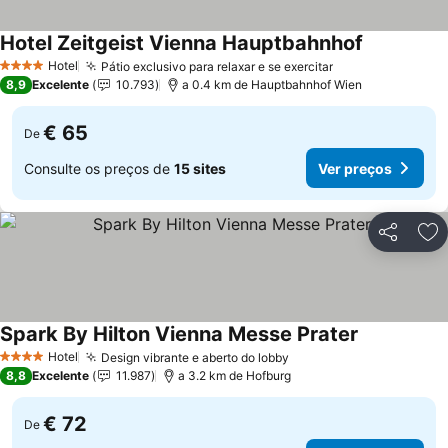
Hotel Zeitgeist Vienna Hauptbahnhof
Hotel
Pátio exclusivo para relaxar e se exercitar
4 Estrelas
8,9
Excelente
10.793
a 0.4 km de Hauptbahnhof Wien
€ 65
De
Consulte os preços de
15 sites
Ver preços
Partilhar
Ad
Spark By Hilton Vienna Messe Prater
Hotel
Design vibrante e aberto do lobby
4 Estrelas
8,8
Excelente
11.987
a 3.2 km de Hofburg
€ 72
De