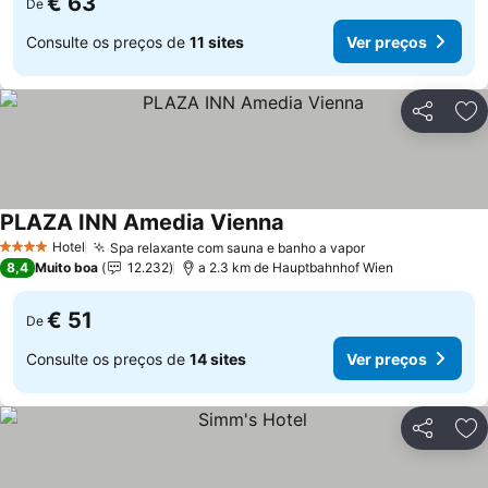
€ 63
De
Consulte os preços de
11 sites
Ver preços
Partilhar
Ad
PLAZA INN Amedia Vienna
Hotel
Spa relaxante com sauna e banho a vapor
4 Estrelas
8,4
Muito boa
12.232
a 2.3 km de Hauptbahnhof Wien
€ 51
De
Consulte os preços de
14 sites
Ver preços
Partilhar
Ad