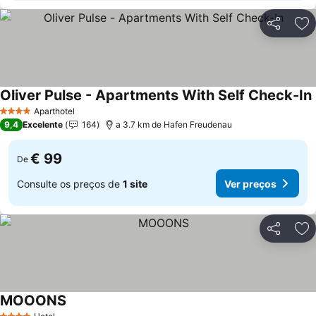
Partilhar
Ad
Oliver Pulse - Apartments With Self Check-In
Aparthotel
4 Estrelas
9,4
Excelente
164
a 3.7 km de Hafen Freudenau
€ 99
De
Consulte os preços de
1 site
Ver preços
Partilhar
Ad
MOOONS