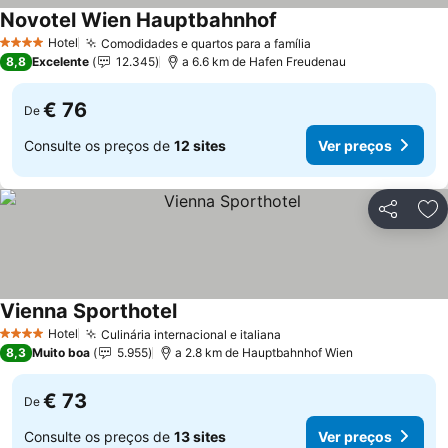
Novotel Wien Hauptbahnhof
Hotel
Comodidades e quartos para a família
4 Estrelas
8,8
Excelente
12.345
a 6.6 km de Hafen Freudenau
€ 76
De
Consulte os preços de
12 sites
Ver preços
Partilhar
Ad
Vienna Sporthotel
Hotel
Culinária internacional e italiana
4 Estrelas
8,3
Muito boa
5.955
a 2.8 km de Hauptbahnhof Wien
€ 73
De
Consulte os preços de
13 sites
Ver preços