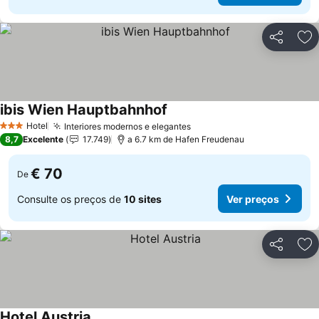
Partilhar
Ad
ibis Wien Hauptbahnhof
Hotel
Interiores modernos e elegantes
3 Estrelas
8,7
Excelente
17.749
a 6.7 km de Hafen Freudenau
€ 70
De
Consulte os preços de
10 sites
Ver preços
Partilhar
Ad
Hotel Austria