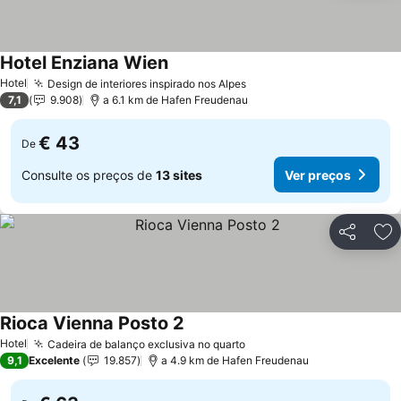
Hotel Enziana Wien
Hotel
Design de interiores inspirado nos Alpes
7,1
9.908
a 6.1 km de Hafen Freudenau
€ 43
De
Consulte os preços de
13 sites
Ver preços
Partilhar
Ad
Rioca Vienna Posto 2
Hotel
Cadeira de balanço exclusiva no quarto
9,1
Excelente
19.857
a 4.9 km de Hafen Freudenau