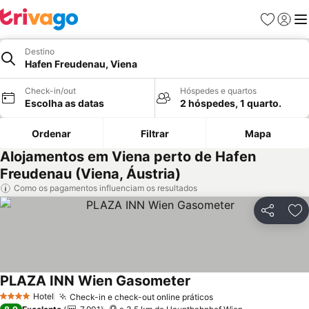
Favoritos
Iniciar
Me
Destino
Hafen Freudenau, Viena
Check-in/out
Hóspedes e quartos
Escolha as datas
2 hóspedes, 1 quarto.
Ordenar
Filtrar
Mapa
Alojamentos em Viena perto de Hafen
Freudenau (Viena, Áustria)
Como os pagamentos influenciam os resultados
Partilhar
Ad
PLAZA INN Wien Gasometer
Hotel
Check-in e check-out online práticos
4 Estrelas