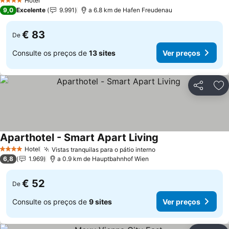
Hotel
4 Estrelas
9,0
Excelente
9.991
a 6.8 km de Hafen Freudenau
€ 83
De
Consulte os preços de
13 sites
Ver preços
Partilhar
Ad
Aparthotel - Smart Apart Living
Hotel
Vistas tranquilas para o pátio interno
4 Estrelas
6,8
1.969
a 0.9 km de Hauptbahnhof Wien
€ 52
De
Consulte os preços de
9 sites
Ver preços