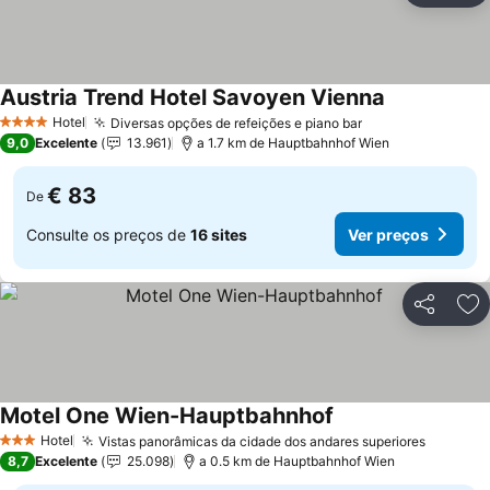
Austria Trend Hotel Savoyen Vienna
Hotel
Diversas opções de refeições e piano bar
4 Estrelas
9,0
Excelente
13.961
a 1.7 km de Hauptbahnhof Wien
€ 83
De
Consulte os preços de
16 sites
Ver preços
Partilhar
Ad
Motel One Wien-Hauptbahnhof
Hotel
Vistas panorâmicas da cidade dos andares superiores
3 Estrelas
8,7
Excelente
25.098
a 0.5 km de Hauptbahnhof Wien