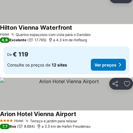
Partilhar
Ad
Hilton Vienna Waterfront
Hotel
Quartos espaçosos com vista para o Danúbio
8,6
Excelente
17.765
a 4.3 km de Hofburg
€ 119
De
Consulte os preços de
12 sites
Ver preços
Partilhar
Ad
Arion Hotel Vienna Airport
Hotel
Terraço e jardim para relaxar
4 Estrelas
7,7
Boa
8.684
a 3.5 km de Hafen Freudenau