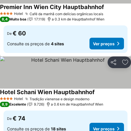
Premier Inn Wien City Hauptbahnhof
Hotel
Café da manhã com delícias orgânicas locais
4 Estrelas
8,4
Muito boa
17.119
a 0.3 km de Hauptbahnhof Wien
€ 60
De
Consulte os preços de
4 sites
Ver preços
Partilhar
Ad
Hotel Schani Wien Hauptbahnhof
Hotel
Tradição vienense e design moderno
4 Estrelas
8,9
Excelente
9.726
a 0.6 km de Hauptbahnhof Wien
€ 74
De
Consulte os preços de
18 sites
Ver preços