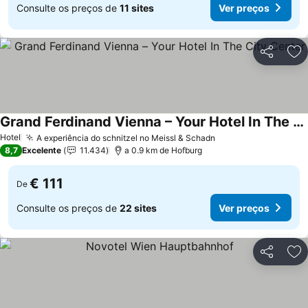
Consulte os preços de
11 sites
Ver preços
Partilhar
Ad
Grand Ferdinand Vienna – Your Hotel In The City Center
Hotel
A experiência do schnitzel no Meissl & Schadn
8,7
Excelente
11.434
a 0.9 km de Hofburg
€ 111
De
Consulte os preços de
22 sites
Ver preços
Partilhar
Ad