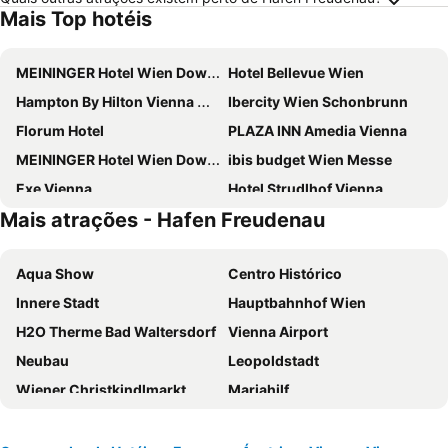
Mais Top hotéis
MEININGER Hotel Wien Downtown Franz
Hotel Bellevue Wien
Hampton By Hilton Vienna City West
Ibercity Wien Schonbrunn
Florum Hotel
PLAZA INN Amedia Vienna
MEININGER Hotel Wien Downtown Sissi
ibis budget Wien Messe
Exe Vienna
Hotel Strudlhof Vienna
Mais atrações - Hafen Freudenau
ibis Wien Mariahilf
H+ Hotel Wien
Hilton Vienna Waterfront
Hotel Hadrigan
Aqua Show
Centro Histórico
JUFA Hotel Wien City
Appartement-Hotel an der Riemergasse
Innere Stadt
Hauptbahnhof Wien
Melia Vienna
Doubletree by Hilton Vienna Schonbrunn
H2O Therme Bad Waltersdorf
Vienna Airport
Hotel Post Wien
a&o Wien Hauptbahnhof
Neubau
Leopoldstadt
ibis budget Wien Sankt Marx
NH Wien City
Wiener Christkindlmarkt
Mariahilf
Holiday Inn Vienna City By Ihg
ibis Styles Wien Messe Prater
Landstraße
Hofburg
ibis Wien Hauptbahnhof
Aparthotel - Smart Apart Living
Staatsoper
Liesing