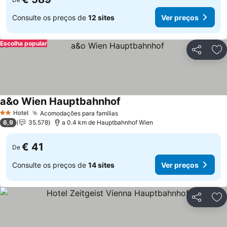
Consulte os preços de
12 sites
Ver preços
Escolha popular
Partilhar
Ad
a&o Wien Hauptbahnhof
Hotel
Acomodações para famílias
2 Estrelas
6,9
35.578
a 0.4 km de Hauptbahnhof Wien
€ 41
De
Consulte os preços de
14 sites
Ver preços
Partilhar
Ad