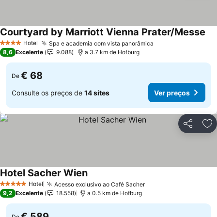
Courtyard by Marriott Vienna Prater/Messe
Hotel
Spa e academia com vista panorâmica
4 Estrelas
8,6
Excelente
9.088
a 3.7 km de Hofburg
€ 68
De
Consulte os preços de
14 sites
Ver preços
Partilhar
Ad
Hotel Sacher Wien
Hotel
Acesso exclusivo ao Café Sacher
5 Estrelas
9,2
Excelente
18.558
a 0.5 km de Hofburg
€ 589
De