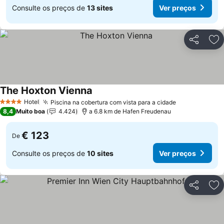
Consulte os preços de
13 sites
Ver preços
Partilhar
Ad
The Hoxton Vienna
Hotel
Piscina na cobertura com vista para a cidade
4 Estrelas
8,4
Muito boa
4.424
a 6.8 km de Hafen Freudenau
€ 123
De
Consulte os preços de
10 sites
Ver preços
Partilhar
Ad