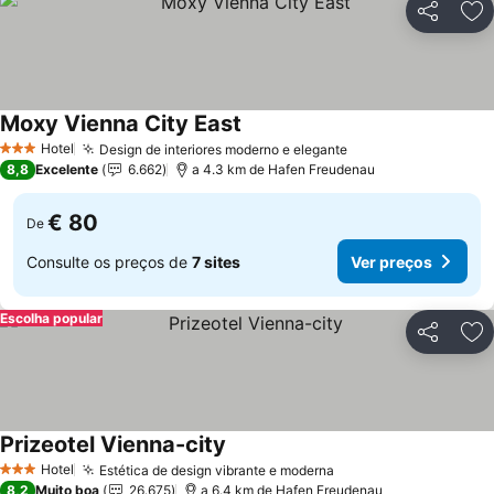
Partilhar
Ad
Moxy Vienna City East
Hotel
Design de interiores moderno e elegante
3 Estrelas
8,8
Excelente
6.662
a 4.3 km de Hafen Freudenau
€ 80
De
Consulte os preços de
7 sites
Ver preços
Escolha popular
Partilhar
Ad
Prizeotel Vienna-city
Hotel
Estética de design vibrante e moderna
3 Estrelas
8,2
Muito boa
26.675
a 6.4 km de Hafen Freudenau