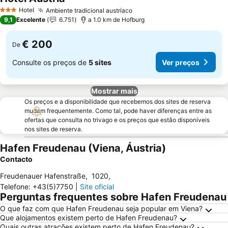
Hotel
Ambiente tradicional austríaco
3 Estrelas
9,1
Excelente
6.751
a 1.0 km de Hofburg
€ 200
De
Consulte os preços de
5 sites
Ver preços
Mostrar mais
Os preços e a disponibilidade que recebemos dos sites de reserva
mudam frequentemente. Como tal, pode haver diferenças entre as
ofertas que consulta no trivago e os preços que estão disponíveis
nos sites de reserva.
Hafen Freudenau (Viena, Áustria)
Contacto
Freudenauer Hafenstraße
,
1020
,
Telefone
:
+43(5)7750
|
Site oficial
Perguntas frequentes sobre Hafen Freudenau
O que faz com que Hafen Freudenau seja popular em Viena?
Que alojamentos existem perto de Hafen Freudenau?
Quais outras atrações existem perto de Hafen Freudenau?