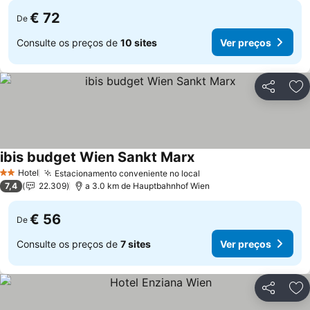
€ 72
De
Consulte os preços de
10 sites
Ver preços
Partilhar
Ad
ibis budget Wien Sankt Marx
Hotel
Estacionamento conveniente no local
2 Estrelas
7,4
22.309
a 3.0 km de Hauptbahnhof Wien
€ 56
De
Consulte os preços de
7 sites
Ver preços
Partilhar
Ad