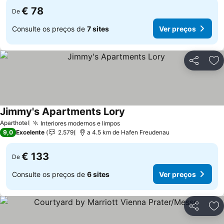
€ 78
De
Consulte os preços de
7 sites
Ver preços
Partilhar
Ad
Jimmy's Apartments Lory
Aparthotel
Interiores modernos e limpos
9,0
Excelente
2.579
a 4.5 km de Hafen Freudenau
€ 133
De
Consulte os preços de
6 sites
Ver preços
Partilhar
Ad