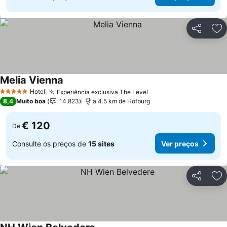
Partilhar
Ad
Melia Vienna
Hotel
Experiência exclusiva The Level
5 Estrelas
8,4
Muito boa
14.823
a 4.5 km de Hofburg
€ 120
De
Consulte os preços de
15 sites
Ver preços
Partilhar
Ad