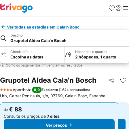
Favoritos
Iniciar
Me
Ver todas as estadias em Cala'n Bosc
Destino
Grupotel Aldea Cala'n Bosch
Check-in/out
Hóspedes e quartos
Escolha as datas
2 hóspedes, 1 quarto.
Como os pagamentos influenciam os resultados
Grupotel Aldea Cala'n Bosch
Partilhar
Ad
Aparthotel
9,0
Excelente
(
1.644 pontuações
)
4 Estrelas
Urb, Carrer Península, s/n, 07769, Cala'n Bosc, Espanha
€ 88
€ 88
de
de
Consulte os preços de
7 sites
Consulte os preços de
7 sites
Ver preços
Ver preços