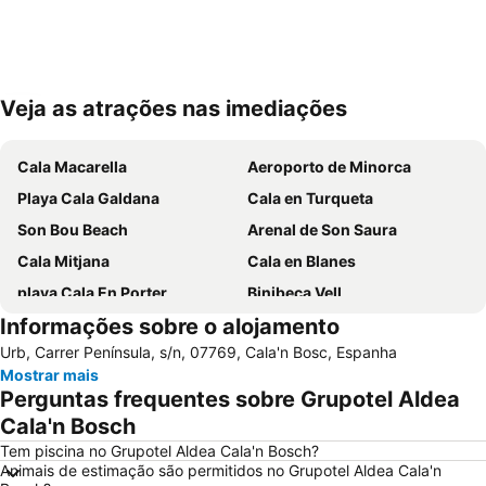
Veja as atrações nas imediações
Ampliar mapa
Cala Macarella
Aeroporto de Minorca
Playa Cala Galdana
Cala en Turqueta
Son Bou Beach
Arenal de Son Saura
Cala Mitjana
Cala en Blanes
playa Cala En Porter
Binibeca Vell
Informações sobre o alojamento
Cala Agulla
Son Xoriguer
Urb, Carrer Península, s/n, 07769, Cala'n Bosc, Espanha
Cala Blanca
Punta Prima
Mostrar mais
Caleta d'en Gorries - Sa Caleta
Club Náutico Cala Ratjada
Perguntas frequentes sobre Grupotel Aldea
Cala en Brut
Cala en Forcat
Cala'n Bosch
Cala Binidali
Port de Ciutadella
Tem piscina no Grupotel Aldea Cala'n Bosch?
Animais de estimação são permitidos no Grupotel Aldea Cala'n
El Toro - Monte Toro
Na Macaret