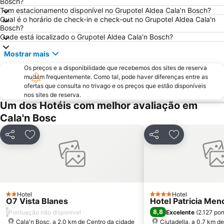
Bosch?
Tem estacionamento disponível no Grupotel Aldea Cala'n Bosch?
Binisafúller
Binibeca
Qual é o horário de check-in e check-out no Grupotel Aldea Cala'n
Sa Font de Sa Cala
Platja de Canyamel
Bosch?
Onde está localizado o Grupotel Aldea Cala'n Bosch?
Menorca Cathedral
Cala des Degollador - Platja Gran
Mostrar mais
Cala Pregonda
S'Albufera d'es Grau
Os preços e a disponibilidade que recebemos dos sites de reserva
Son Moll
Cala Torta
mudam frequentemente. Como tal, pode haver diferenças entre as
ofertas que consulta no trivago e os preços que estão disponíveis
nos sites de reserva.
Um dos Hotéis com melhor avaliação em
Cala'n Bosc
Partilhar
Adicionar aos favoritos
Partilhar
Adicionar aos
Hotel
Hotel
2 Estrelas
4 Estrelas
O7 Vista Blanes
Hotel Patricia Men
/
8,8
Pontuação não disponível
Excelente
(
2.127 po
Cala'n Bosc, a 2.0 km de Centro da cidade
Ciutadella, a 0.7 km d