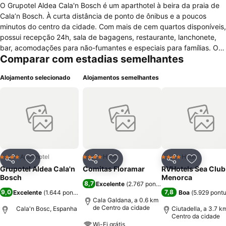
O Grupotel Aldea Cala'n Bosch é um aparthotel à beira da praia de
Cala’n Bosch. À curta distância de ponto de ônibus e a poucos
minutos do centro da cidade. Com mais de cem quartos disponíveis,
possui recepção 24h, sala de bagagens, restaurante, lanchonete,
bar, acomodações para não-fumantes e especiais para famílias. Os
Comparar com estadias semelhantes
apartamentos, aliás, são todos mobiliados e divididos em sala de
estar, quarto duplo, banheiro privativo e pequena cozinha com
Alojamento selecionado
Alojamentos semelhantes
armários e facilidades eletrodomésticas. Ar cindicionado, cofre, TV a
cabo, telefone, secador de cabelo e acesso à internet encontram-se
em todas as unidades. O Aldea Cala'n Bosch oferece serviço de
babá, café da manhã, primeiros socorros, câmbio, aluguel de
bicicletas, alguel de automóveis e lavanderia. Atividades recreativas
como mesa de bilhar, tênis de mesa, piscina ao ar livre e parque
infantil são facilmente encontradas nas áreas comuns e disponíveis
a todos os hóspedes.
Aparthotel
Hotel
Hotel
4 Estrelas
4 Estrelas
4 Estrelas
Partilhar
Adicionar aos favoritos
Partilhar
Adicionar aos favoritos
Partilhar
Adicionar
Grupotel Aldea Cala'n
Comitas Floramar
RVHotels Sea Club
Bosch
Menorca
8,7
Excelente
(
2.767 pontuações
)
9,0
7,8
Excelente
(
1.644 pontuações
)
Boa
(
5.929 pont
Cala Galdana, a 0.6 km
de Centro da cidade
Cala'n Bosc, Espanha
Ciutadella, a 3.7 k
Centro da cidade
Wi-Fi grátis