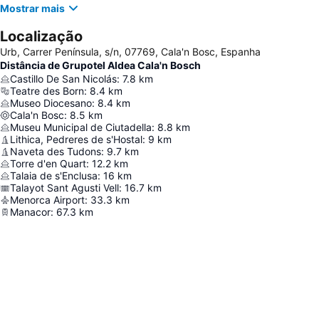
Mostrar mais
Localização
Urb, Carrer Península, s/n, 07769, Cala'n Bosc, Espanha
Distância de Grupotel Aldea Cala'n Bosch
Castillo De San Nicolás
:
7.8
km
Teatre des Born
:
8.4
km
Museo Diocesano
:
8.4
km
Cala'n Bosc
:
8.5
km
Museu Municipal de Ciutadella
:
8.8
km
Lithica, Pedreres de s'Hostal
:
9
km
Naveta des Tudons
:
9.7
km
Torre d'en Quart
:
12.2
km
Talaia de s'Enclusa
:
16
km
Talayot Sant Agusti Vell
:
16.7
km
Menorca Airport
:
33.3
km
Manacor
:
67.3
km