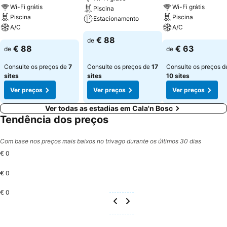
Wi-Fi grátis
Wi-Fi grátis
Piscina
Piscina
Piscina
Estacionamento
A/C
A/C
€ 88
de
€ 88
€ 63
de
de
Consulte os preços de
7
Consulte os preços de
17
Consulte os preços d
sites
sites
10 sites
Ver preços
Ver preços
Ver preços
Ver todas as estadias em Cala'n Bosc
Tendência dos preços
Com base nos preços mais baixos no trivago durante os últimos 30 dias
€ 0
€ 0
€ 0