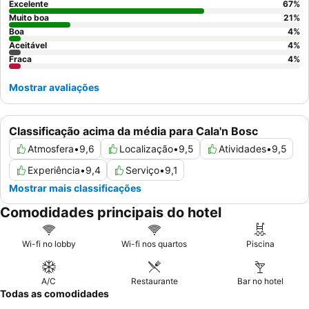
laranja fresco e omeletes feitas na hora. Para uma experiência
Excelente
67
%
mais serena, considere solicitar um quarto virado para o jardim.
Muito boa
21
%
Boa
4
%
Aceitável
4
%
Fraca
4
%
Mostrar avaliações
Classificação acima da média para Cala'n Bosc
Atmosfera
•
9,6
Localização
•
9,5
Atividades
•
9,5
Experiência
•
9,4
Serviço
•
9,1
Mostrar mais classificações
Comodidades principais do hotel
Wi-fi no lobby
Wi-fi nos quartos
Piscina
A/C
Restaurante
Bar no hotel
Todas as comodidades