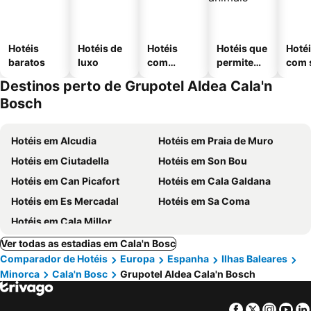
Hotéis
Hotéis de
Hotéis
Hotéis que
Hoté
baratos
luxo
com
permitem
com 
piscinas
animais
Destinos perto de Grupotel Aldea Cala'n
Bosch
Hotéis em Alcudia
Hotéis em Praia de Muro
Hotéis em Ciutadella
Hotéis em Son Bou
Hotéis em Can Picafort
Hotéis em Cala Galdana
Hotéis em Es Mercadal
Hotéis em Sa Coma
Hotéis em Cala Millor
Ver todas as estadias em Cala'n Bosc
Comparador de Hotéis
Europa
Espanha
Ilhas Baleares
Minorca
Cala'n Bosc
Grupotel Aldea Cala'n Bosch
Facebook
Twitter
Insta
Yo