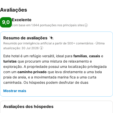
Avaliações
Excelente
9,0
com base em 1.644 pontuações nos principais
sites
Resumo de avaliações
Resumido por inteligência artificial a partir de 500+ comentários · Última
atualização: 30 Jul 2026
Este hotel é um refúgio versátil, ideal para
famílias
,
casais
e
turistas
que procuram uma mistura de relaxamento e
exploração. A propriedade possui uma localização privilegiada
com um
caminho privado
que leva diretamente a uma bela
praia de areia, e a movimentada marina fica a uma curta
caminhada. Os hóspedes podem desfrutar de duas
convidativas piscinas, incluindo uma
piscina infantil
dedicada,
Mostrar mais
garantindo diversão para todas as idades. Os funcionários
recebem consistentemente muitos elogios pela sua simpatia e
atenção excecionais, complementando o buffet de pequeno-
Avaliações dos hóspedes
almoço altamente avaliado com a sua máquina de sumo de