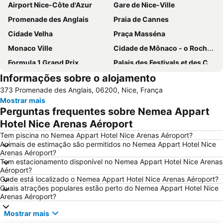
Airport Nice-Côte d'Azur
Gare de Nice-Ville
Promenade des Anglais
Praia de Cannes
Cidade Velha
Praça Masséna
Monaco Ville
Cidade de Mônaco - o Rochedo
Formula 1 Grand Prix
Palais des Festivals et des Congrès
Informações sobre o alojamento
Nice Acropolis
Jean-Médecin
373 Promenade des Anglais, 06200, Nice, França
Monte-Carlo
Blue Beach
Mostrar mais
Port de Nice
Antibes - Juan-les-Pins Balnéaires
Perguntas frequentes sobre Nemea Appart
Antibes Activités
Stazione Ferroviaria San Remo
Hotel Nice Arenas Aéroport
Riquier
Ironman France - Nice Triathlon
Tem piscina no Nemea Appart Hotel Nice Arenas Aéroport?
Animais de estimação são permitidos no Nemea Appart Hotel Nice
Nice City Tour
Rue de France
Arenas Aéroport?
Tem estacionamento disponível no Nemea Appart Hotel Nice Arenas
Coco Beach
Le vieux Port
Aéroport?
Beau Rivage
de la Salis
Onde está localizado o Nemea Appart Hotel Nice Arenas Aéroport?
Quais atrações populares estão perto do Nemea Appart Hotel Nice
Fête du Mimosa
Praia Castel
Arenas Aéroport?
Nice Etoile
Gare de Cagnes-sur-Mer
Mostrar mais
Plage des Pirates
Rochers de la Bocca