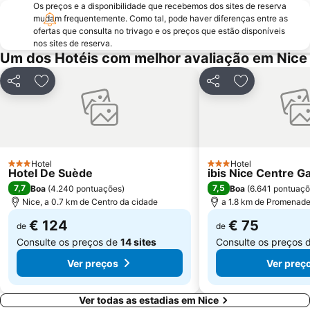
Os preços e a disponibilidade que recebemos dos sites de reserva
Riviera Beach
Aéroport de Cannes Mandelieu
mudam frequentemente. Como tal, pode haver diferenças entre as
ofertas que consulta no trivago e os preços que estão disponíveis
A Colina do Castelo
Cimiez
nos sites de reserva.
Um dos Hotéis com melhor avaliação em Nice
Festival International du Cirque de Monte-Carlo
Forum Grimaldi
Boulevard de Garavan
Plage de la Péguière
Partilhar
Adicionar aos favoritos
Partilhar
Adicionar aos
Gare Saint-Raphaël Valescure
Fréjus Plage
Gare de Nice Saint Augustin
Saint-Isidore
Plages de Cagnes-sur-Mer
Vernier
Le Ray
Port Vauban
Hotel
Hotel
3 Estrelas
3 Estrelas
Hotel De Suède
ibis Nice Centre G
Antibes-les-Pins plage
Monaco-Monte Carlo Station
7,7
7,5
Boa
(
4.240 pontuações
)
Boa
(
6.641 pontuaç
Nice, a 0.7 km de Centro da cidade
a 1.8 km de Promenade
€ 124
€ 75
de
de
Consulte os preços de
14 sites
Consulte os preços 
Ver preços
Ver preç
Ver todas as estadias em Nice