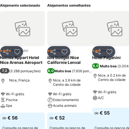
Alojamento selecionado
Alojamentos semelhantes
Aparthotel
Hotel
Hotel
4 Estrelas
2 Estrelas
3 Estrelas
Partilhar
Adicionar aos favoritos
Partilhar
Adicionar aos favoritos
Partilhar
Adicionar
Nemea Appart Hotel
ibis budget Nice
Hotel Paganini
Nice Arenas Aéroport
Californie Lenval
8,0
Muito boa
(
3.004
7,2
8,0
(
3.288 pontuações
)
Muito boa
(
7.936 pontuações
)
Nice, a 0.2 km de
Centro da cidade
Nice, França
Nice, a 2.6 km de
Centro da cidade
Wi-Fi grátis
Wi-Fi grátis
Wi-Fi grátis
A/C
Piscina
Estacionamento
Spa
Aceita animais
€ 55
de
€ 56
€ 52
de
de
Consulte os preços de
Consulte os preços de
Consulte os preços d