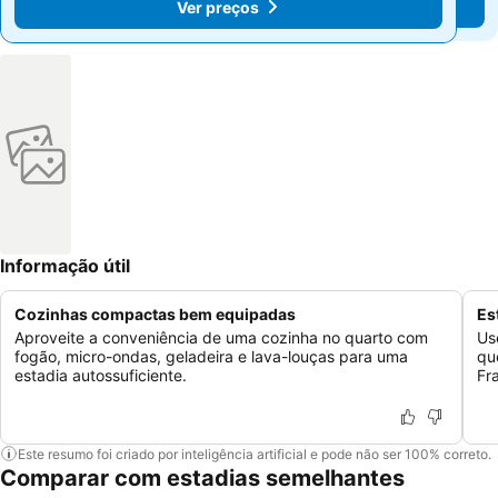
Ver preços
Ver preços
Informação útil
Cozinhas compactas bem equipadas
Es
Aproveite a conveniência de uma cozinha no quarto com
Us
fogão, micro-ondas, geladeira e lava-louças para uma
qu
estadia autossuficiente.
Fr
Este resumo foi criado por inteligência artificial e pode não ser 100% correto.
Comparar com estadias semelhantes