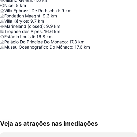
Allianz Riviera
:
4.6
km
Nice
:
5
km
Villa Ephrussi De Rothschild
:
9
km
Fondation Maeght
:
9.3
km
Villa Kérylos
:
9.7
km
Marineland (closed)
:
9.9
km
Trophée des Alpes
:
16.6
km
Estádio Louis Ii
:
16.8
km
Palácio Do Príncipe Do Mónaco
:
17.3
km
Museu Oceanográfico Do Mónaco
:
17.6
km
Veja as atrações nas imediações
Ampliar mapa