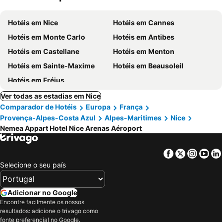
Hotéis em Nice
Hotéis em Cannes
Hotéis em Monte Carlo
Hotéis em Antibes
Hotéis em Castellane
Hotéis em Menton
Hotéis em Sainte-Maxime
Hotéis em Beausoleil
Hotéis em Fréjus
Ver todas as estadias em Nice
Comparador de Hotéis
Europa
França
Provença-Alpes-Costa Azul
Alpes-Maritimes
Nice
Nemea Appart Hotel Nice Arenas Aéroport
Facebook
Twitter
Insta
Yo
Selecione o seu país
Adicionar no Google
Encontre facilmente os nossos
resultados: adicione o trivago como
fonte preferencial no Google.