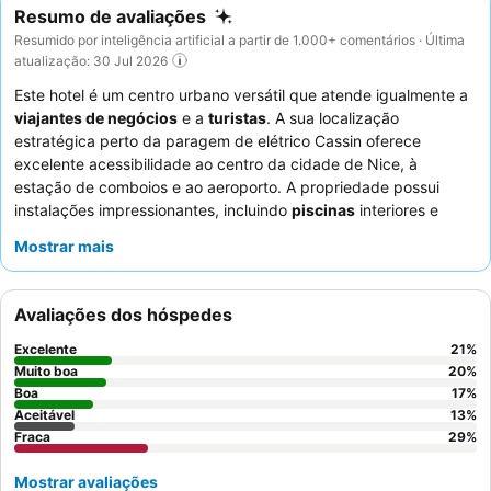
Resumo de avaliações
Resumido por inteligência artificial a partir de 1.000+ comentários · Última
atualização: 30 Jul 2026
Este hotel é um centro urbano versátil que atende igualmente a
viajantes de negócios
e a
turistas
. A sua localização
estratégica perto da paragem de elétrico Cassin oferece
excelente acessibilidade ao centro da cidade de Nice, à
estação de comboios e ao aeroporto. A propriedade possui
instalações impressionantes, incluindo
piscinas
interiores e
exteriores, com a piscina do último piso a proporcionar vistas
Mostrar mais
panorâmicas. Os hóspedes elogiam consistentemente a
equipa
da receção
pela sua simpatia e prestabilidade e, embora o
pequeno-almoço receba críticas mistas, a presença de uma
Avaliações dos hóspedes
máquina de sumo de laranja fresco
é um destaque. Para uma
estadia mais tranquila, considere solicitar um quarto virado para
Excelente
21
%
longe de potenciais fontes de ruído.
Muito boa
20
%
Boa
17
%
Aceitável
13
%
Fraca
29
%
Mostrar avaliações