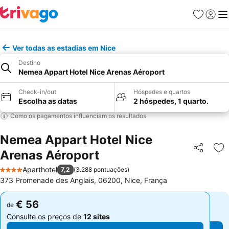
Favoritos
Iniciar
Me
Ver todas as estadias em Nice
Destino
Nemea Appart Hotel Nice Arenas Aéroport
Check-in/out
Hóspedes e quartos
Escolha as datas
2 hóspedes, 1 quarto.
Como os pagamentos influenciam os resultados
Nemea Appart Hotel Nice
Arenas Aéroport
Partilhar
Ad
Aparthotel
7,2
(
3.288 pontuações
)
4 Estrelas
373 Promenade des Anglais, 06200, Nice, França
€ 56
€ 56
de
de
Consulte os preços de
12 sites
Consulte os preços de
12 sites