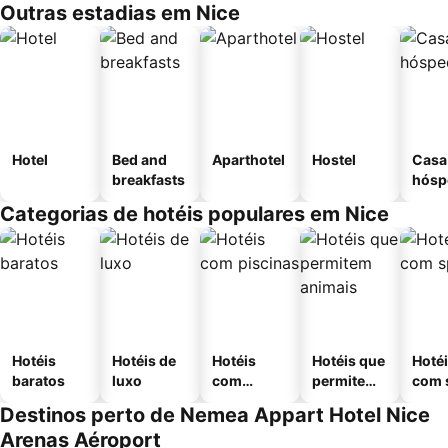
Outras estadias em Nice
Hotel
Bed and
Aparthotel
Hostel
Casa
breakfasts
hósp
Categorias de hotéis populares em Nice
Hotéis
Hotéis de
Hotéis
Hotéis que
Hoté
baratos
luxo
com
permitem
com 
piscinas
animais
Destinos perto de Nemea Appart Hotel Nice
Arenas Aéroport