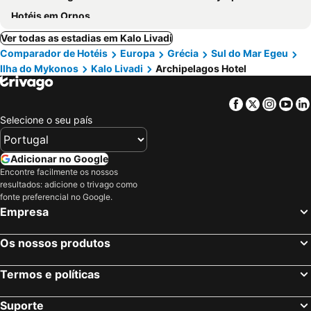
Hotéis em Ornos
Ver todas as estadias em Kalo Livadi
Comparador de Hotéis
Europa
Grécia
Sul do Mar Egeu
Ilha do Mykonos
Kalo Livadi
Archipelagos Hotel
Facebook
Twitter
Insta
Yo
Selecione o seu país
Adicionar no Google
Encontre facilmente os nossos
resultados: adicione o trivago como
fonte preferencial no Google.
Empresa
Os nossos produtos
Termos e políticas
Suporte