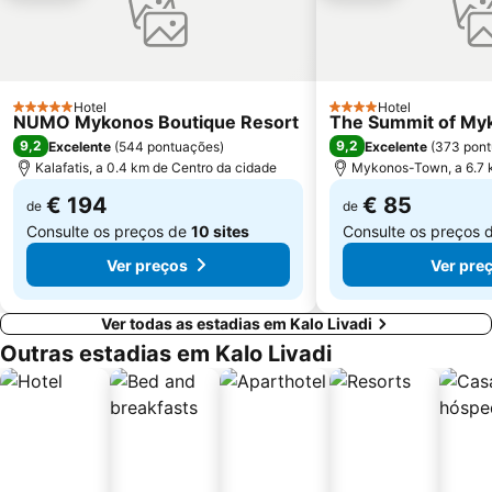
Hotel
Hotel
5 Estrelas
4 Estrelas
NUMO Mykonos Boutique Resort
The Summit of My
9,2
9,2
Excelente
(
544 pontuações
)
Excelente
(
373 pon
Kalafatis, a 0.4 km de Centro da cidade
Mykonos-Town, a 6.7 
€ 194
€ 85
de
de
Consulte os preços de
10 sites
Consulte os preços 
Ver preços
Ver pre
Ver todas as estadias em Kalo Livadi
Outras estadias em Kalo Livadi