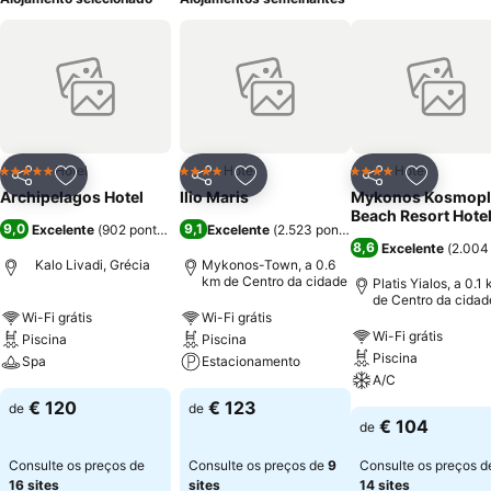
Hotel
Hotel
Hotel
5 Estrelas
4 Estrelas
4 Estrelas
Partilhar
Adicionar aos favoritos
Partilhar
Adicionar aos favoritos
Partilhar
Adicionar
Archipelagos Hotel
Ilio Maris
Mykonos Kosmopl
Beach Resort Hote
9,0
9,1
Excelente
(
902 pontuações
)
Excelente
(
2.523 pontuações
)
8,6
Excelente
(
2.004
Kalo Livadi, Grécia
Mykonos-Town, a 0.6
km de Centro da cidade
Platis Yialos, a 0.1
de Centro da cidad
Wi-Fi grátis
Wi-Fi grátis
Wi-Fi grátis
Piscina
Piscina
Piscina
Spa
Estacionamento
A/C
€ 120
€ 123
de
de
€ 104
de
Consulte os preços de
Consulte os preços de
9
Consulte os preços d
16 sites
sites
14 sites