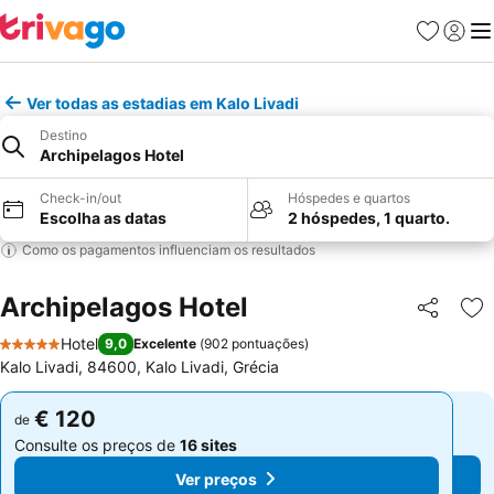
Favoritos
Iniciar
Me
Ver todas as estadias em Kalo Livadi
Destino
Archipelagos Hotel
Check-in/out
Hóspedes e quartos
Escolha as datas
2 hóspedes, 1 quarto.
Como os pagamentos influenciam os resultados
Archipelagos Hotel
Partilhar
Ad
Hotel
9,0
Excelente
(
902 pontuações
)
5 Estrelas
Kalo Livadi, 84600, Kalo Livadi, Grécia
€ 120
€ 120
de
de
Consulte os preços de
16 sites
Consulte os preços de
16 sites
Ver preços
Ver preços