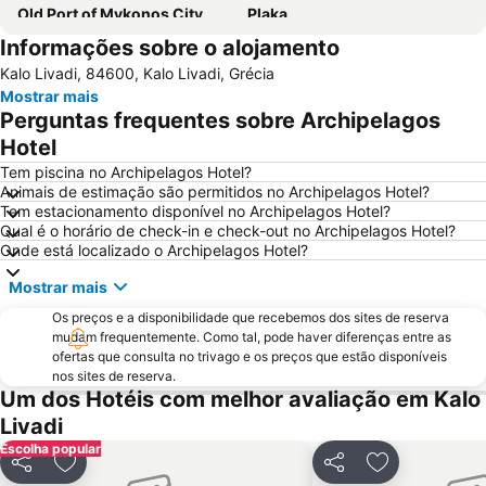
Old Port of Mykonos City
Plaka
Informações sobre o alojamento
Glyfada
Kalo Livadi
Kalo Livadi, 84600, Kalo Livadi, Grécia
Mykonos Island National Airport
Paranga Beach
Mostrar mais
Psarou Beach
Syros Port
Perguntas frequentes sobre Archipelagos
Elia
Traditional Settlement of Mykonos
Hotel
Agia Thalassa
Chryssi Akti
Tem piscina no Archipelagos Hotel?
Animais de estimação são permitidos no Archipelagos Hotel?
Agrari
Marco Polo
Tem estacionamento disponível no Archipelagos Hotel?
Qual é o horário de check-in e check-out no Archipelagos Hotel?
1. Antanaklasis Music Festival Mykonos
Chalandriani
Onde está localizado o Archipelagos Hotel?
Panagia Filotitisa
Kastraki
Mostrar mais
Os preços e a disponibilidade que recebemos dos sites de reserva
mudam frequentemente. Como tal, pode haver diferenças entre as
ofertas que consulta no trivago e os preços que estão disponíveis
nos sites de reserva.
Um dos Hotéis com melhor avaliação em Kalo
Livadi
Escolha popular
Partilhar
Adicionar aos favoritos
Partilhar
Adicionar aos