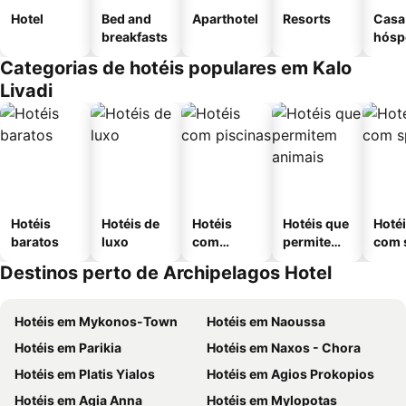
Hotel
Bed and
Aparthotel
Resorts
Casa
breakfasts
hósp
Categorias de hotéis populares em Kalo
Livadi
Hotéis
Hotéis de
Hotéis
Hotéis que
Hoté
baratos
luxo
com
permitem
com 
piscinas
animais
Destinos perto de Archipelagos Hotel
Hotéis em Mykonos-Town
Hotéis em Naoussa
Hotéis em Parikia
Hotéis em Naxos - Chora
Hotéis em Platis Yialos
Hotéis em Agios Prokopios
Hotéis em Agia Anna
Hotéis em Mylopotas