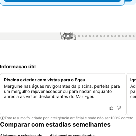
1 / 97
Informação útil
Piscina exterior com vistas para o Egeu
Ig
Mergulhe nas águas revigorantes da piscina, perfeita para
Ad
um mergulho rejuvenescedor ou para nadar, enquanto
pa
aprecia as vistas deslumbrantes do Mar Egeu.
cen
Este resumo foi criado por inteligência artificial e pode não ser 100% correto.
Comparar com estadias semelhantes
Alojamento selecionado
Alojamentos semelhantes