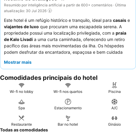
Resumido por inteligência artificial a partir de 600+ comentários · Última
atualização: 30 Jul 2026
Este hotel é um refúgio histórico e tranquilo, ideal para
casais
e
viajantes de luxo
que procuram uma escapadela serena. A
propriedade possui uma localização privilegiada, com a
praia
de Kalo Livadi
a uma curta caminhada, oferecendo um retiro
pacífico das áreas mais movimentadas da ilha. Os hóspedes
podem desfrutar da encantadora, espaçosa e bem cuidada
área da piscina
, perfeita para relaxar. O pessoal excecional
Mostrar mais
oferece consistentemente um serviço caloroso e atencioso,
complementando o muito elogiado
buffet de pequeno-almoço
Comodidades principais do hotel
com a sua vasta seleção de produtos frescos e de alta
qualidade. Para uma experiência melhorada, considere reservar
um quarto com
vista para o mar
a partir de uma varanda ou
Wi-fi no lobby
Wi-fi nos quartos
Piscina
terraço privado.
Spa
Estacionamento
A/C
Restaurante
Bar no hotel
Ginásio
Todas as comodidades