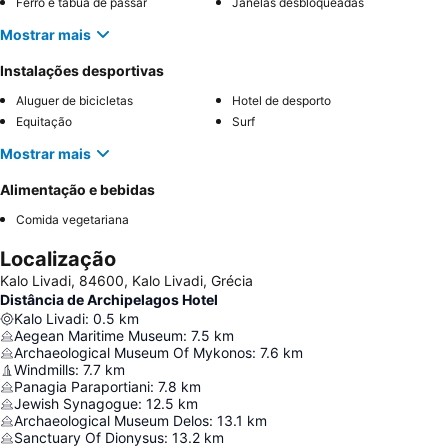
Ferro e tábua de passar
Janelas desbloqueadas
Mostrar mais
Instalações desportivas
Aluguer de bicicletas
Hotel de desporto
Equitação
Surf
Mostrar mais
Alimentação e bebidas
Comida vegetariana
Localização
Kalo Livadi, 84600, Kalo Livadi, Grécia
Distância de Archipelagos Hotel
Kalo Livadi
:
0.5
km
Aegean Maritime Museum
:
7.5
km
Archaeological Museum Of Mykonos
:
7.6
km
Windmills
:
7.7
km
Panagia Paraportiani
:
7.8
km
Jewish Synagogue
:
12.5
km
Archaeological Museum Delos
:
13.1
km
Sanctuary Of Dionysus
:
13.2
km