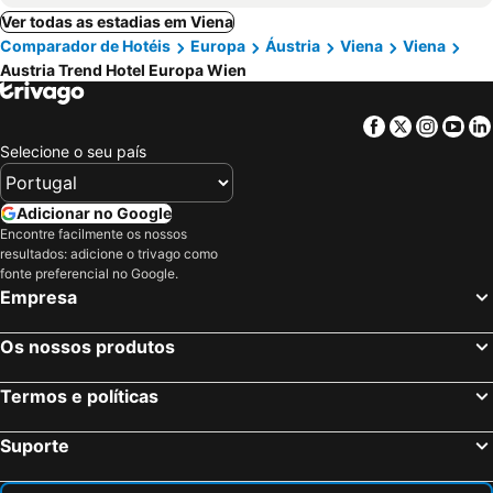
Ver todas as estadias em Viena
Comparador de Hotéis
Europa
Áustria
Viena
Viena
Austria Trend Hotel Europa Wien
Facebook
Twitter
Insta
Yo
Selecione o seu país
Adicionar no Google
Encontre facilmente os nossos
resultados: adicione o trivago como
fonte preferencial no Google.
Empresa
Os nossos produtos
Termos e políticas
Suporte