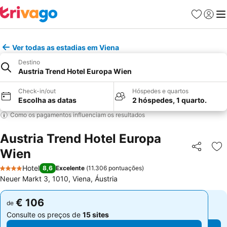
Favoritos
Iniciar
Me
Ver todas as estadias em Viena
Destino
Austria Trend Hotel Europa Wien
Check-in/out
Hóspedes e quartos
Escolha as datas
2 hóspedes, 1 quarto.
Como os pagamentos influenciam os resultados
Austria Trend Hotel Europa
Wien
Partilhar
Ad
Hotel
8,6
Excelente
(
11.306 pontuações
)
4 Estrelas
Neuer Markt 3, 1010, Viena, Áustria
€ 106
€ 106
de
de
Consulte os preços de
15 sites
Consulte os preços de
15 sites