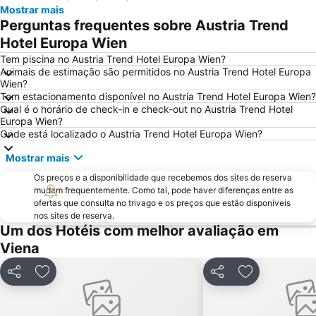
Mostrar mais
Rathauspark
Stephansdom
Perguntas frequentes sobre Austria Trend
Singerstraße
City Airport Train
Hotel Europa Wien
Wieden
Universidade de Viena
Tem piscina no Austria Trend Hotel Europa Wien?
Animais de estimação são permitidos no Austria Trend Hotel Europa
Belvedere Palace
Mariahilferstrasse
Wien?
Tem estacionamento disponível no Austria Trend Hotel Europa Wien?
Simmering
Albertina
Qual é o horário de check-in e check-out no Austria Trend Hotel
Vienna City Marathon
Casino Admiral
Europa Wien?
Onde está localizado o Austria Trend Hotel Europa Wien?
Leopoldstraße
Hafen Freudenau
Mostrar mais
Bahnhof Wien Praterstern
Ocean Park - Family Entertainment Center
Os preços e a disponibilidade que recebemos dos sites de reserva
Palácio de Schönbrunn
Musikverein
mudam frequentemente. Como tal, pode haver diferenças entre as
Spittelberg
Jardim zoológico de Schönbrunn
ofertas que consulta no trivago e os preços que estão disponíveis
nos sites de reserva.
Silvesterpfad
Biblioteca Nacional da Áustria
Um dos Hotéis com melhor avaliação em
Prater
Südtirolerplatz
Viena
BahnhofCity Wien West
Wiener Stadthalle
Partilhar
Adicionar aos favoritos
Partilhar
Adicionar aos
Reed Messe Wien
Palazzo
Bahnhof Wien-Meidling
UNO-City Vienna International Centre