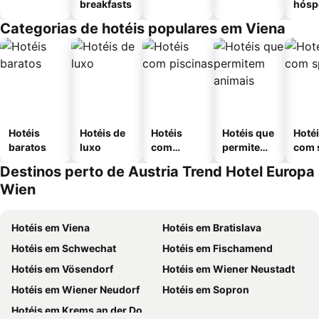
breakfasts
hósp
Categorias de hotéis populares em Viena
Hotéis
Hotéis de
Hotéis
Hotéis que
Hoté
baratos
luxo
com
permitem
com 
piscinas
animais
Destinos perto de Austria Trend Hotel Europa
Wien
Hotéis em Viena
Hotéis em Bratislava
Hotéis em Schwechat
Hotéis em Fischamend
Hotéis em Vösendorf
Hotéis em Wiener Neustadt
Hotéis em Wiener Neudorf
Hotéis em Sopron
Hotéis em Krems an der Donau