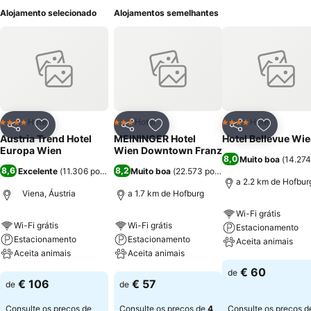
Alojamento selecionado
Alojamentos semelhantes
Hotel
Hotel
Hotel
4 Estrelas
3 Estrelas
4 Estrelas
Partilhar
Adicionar aos favoritos
Partilhar
Adicionar aos favoritos
Partilhar
Adicionar
Austria Trend Hotel
MEININGER Hotel
Hotel Bellevue Wi
Europa Wien
Wien Downtown Franz
8,0
Muito boa
(
14.274
8,6
8,2
Excelente
(
11.306 pontuações
Muito boa
)
(
22.573 pontuações
)
a 2.2 km de Hofbur
Viena, Áustria
a 1.7 km de Hofburg
Wi-Fi grátis
Wi-Fi grátis
Wi-Fi grátis
Estacionamento
Estacionamento
Estacionamento
Aceita animais
Aceita animais
Aceita animais
Ver preços
€ 60
de
Ver preços
Ver preços
€ 106
€ 57
de
de
Consulte os preços de
Consulte os preços de
4
Consulte os preços 