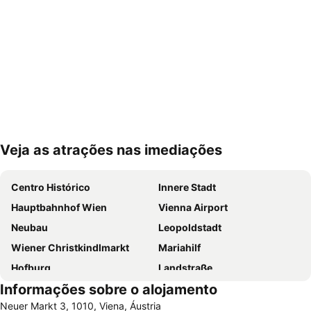
Veja as atrações nas imediações
Ampliar mapa
Centro Histórico
Innere Stadt
Hauptbahnhof Wien
Vienna Airport
Neubau
Leopoldstadt
Wiener Christkindlmarkt
Mariahilf
Hofburg
Landstraße
Informações sobre o alojamento
Staatsoper
Liesing
Neuer Markt 3, 1010, Viena, Áustria
Wien Mitte - The Mall
Prefeitura de Viena