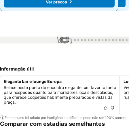
Ver preços
Ver preços
1 / 99
Informação útil
Elegante bar e lounge Europa
Lo
Relaxe neste ponto de encontro elegante, um favorito tanto
Vi
para hóspedes quanto para moradores locais descolados,
pr
que oferece coquetéis habilmente preparados e vistas da
ru
praça.
Este resumo foi criado por inteligência artificial e pode não ser 100% correto.
Comparar com estadias semelhantes