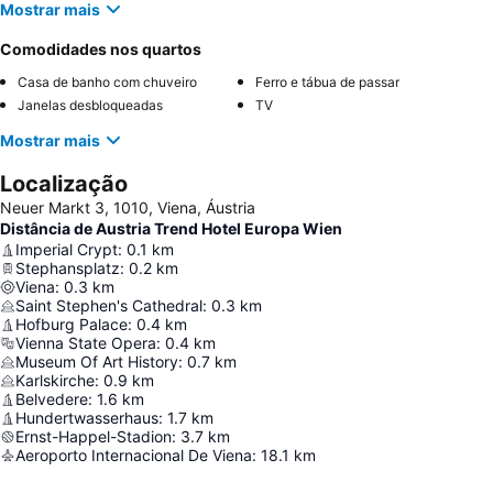
Mostrar mais
Comodidades nos quartos
Casa de banho com chuveiro
Ferro e tábua de passar
Janelas desbloqueadas
TV
Mostrar mais
Localização
Neuer Markt 3, 1010, Viena, Áustria
Distância de Austria Trend Hotel Europa Wien
Imperial Crypt
:
0.1
km
Stephansplatz
:
0.2
km
Viena
:
0.3
km
Saint Stephen's Cathedral
:
0.3
km
Hofburg Palace
:
0.4
km
Vienna State Opera
:
0.4
km
Museum Of Art History
:
0.7
km
Karlskirche
:
0.9
km
Belvedere
:
1.6
km
Hundertwasserhaus
:
1.7
km
Ernst-Happel-Stadion
:
3.7
km
Aeroporto Internacional De Viena
:
18.1
km