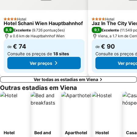
Freyung
MQ Museumsquartier
Wiener U-Bahn
Gasometer
Hotel
Hotel
Favoriten
Meidling
4 Estrelas
4 Estrelas
Hotel Schani Wien Hauptbahnhof
Jaz In The City Vi
8,9
9,1
Excelente
(
9.726 pontuações
)
Excelente
(
11.549 p
a 0.6 km de Hauptbahnhof Wien
Viena, a 1.7 km de Cen
€ 74
€ 90
de
de
Consulte os preços de
18 sites
Consulte os preços 
Ver preços
Ver preç
Ver todas as estadias em Viena
Outras estadias em Viena
Hotel
Bed and
Aparthotel
Hostel
Casa