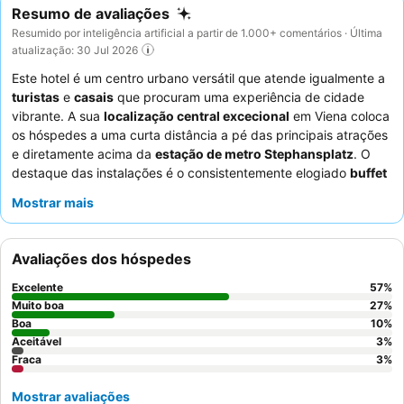
Resumo de avaliações
Resumido por inteligência artificial a partir de 1.000+ comentários · Última
atualização: 30 Jul 2026
Este hotel é um centro urbano versátil que atende igualmente a
turistas
e
casais
que procuram uma experiência de cidade
vibrante. A sua
localização central excecional
em Viena coloca
os hóspedes a uma curta distância a pé das principais atrações
e diretamente acima da
estação de metro Stephansplatz
. O
destaque das instalações é o consistentemente elogiado
buffet
de pequeno-almoço
, que oferece uma seleção fresca e
Mostrar mais
variada. Os hóspedes elogiam consistentemente os
funcionários prestativos e atenciosos
, particularmente a
equipa profissional da receção e a simpática equipa de limpeza.
Avaliações dos hóspedes
Para uma estadia mais tranquila, os hóspedes recomendam
solicitar um quarto com vista para a tranquila
praça Neuer
Excelente
57
%
Markt
.
Muito boa
27
%
Boa
10
%
Aceitável
3
%
Fraca
3
%
Mostrar avaliações