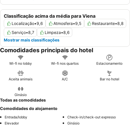
Classificação acima da média para Viena
Localização
•
9,6
Atmosfera
•
9,5
Restaurante
•
8,8
Serviço
•
8,7
Limpeza
•
8,6
Mostrar mais classificações
Comodidades principais do hotel
Wi-fi no lobby
Wi-fi nos quartos
Estacionamento
Aceita animais
A/C
Bar no hotel
Ginásio
Todas as comodidades
Comodidades do alojamento
Entrada/lobby
Check-in/check-out expresso
Elevador
Ginásio