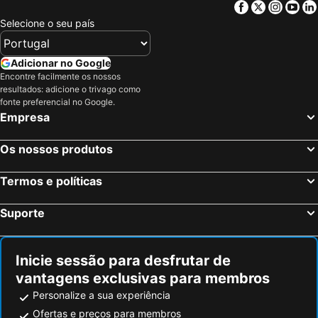
Facebook
Twitter
Insta
Yo
Selecione o seu país
Adicionar no Google
Encontre facilmente os nossos
resultados: adicione o trivago como
fonte preferencial no Google.
Empresa
Os nossos produtos
Termos e políticas
Suporte
Inicie sessão para desfrutar de
vantagens exclusivas para membros
Personalize a sua experiência
Ofertas e preços para membros