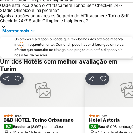
Onde está localizado o Affittacamere Torino Self Check-in 24-7
Stadio Olimpico e InalpiArena?
Quais atrações populares estão perto do Affittacamere Torino Self
Check-in 24-7 Stadio Olimpico e InalpiArena?
Mostrar mais
Os preços e a disponibilidade que recebemos dos sites de reserva
mudam frequentemente. Como tal, pode haver diferenças entre as
ofertas que consulta no trivago e os preços que estão disponíveis
nos sites de reserva.
Um dos Hotéis com melhor avaliação em
Turim
Partilhar
Adicionar aos favoritos
Partilhar
Adicionar aos
Hotel
Hotel
3 Estrelas
3 Estrelas
B&B HOTEL Torino Orbassano
Hotel Astoria
8,7
7,8
Excelente
(
8.967 pontuações
)
Boa
(
5.098 pontuaç
a 8.1 km de Mole Antonelliana
a 1.3 km de Mole Anton