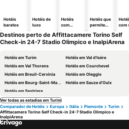
Hotéis
Hotéis de
Hotéis
Hotéis que
Hoté
baratos
luxo
com
permitem
com 
piscinas
animais
Destinos perto de Affittacamere Torino Self
Check-in 24-7 Stadio Olimpico e InalpiArena
Hotéis em Turim
Hotéis em Val d'Isère
Hotéis em Val Thorens
Hotéis em Courchevel
Hotéis em Breuil-Cervinia
Hotéis em Oleggio
Hotéis em Bourg-Saint-Maurice
Hotéis em Sauze d'Oulx
Hotéis em Sestriere
Ver todas as estadias em Turim
Comparador de Hotéis
Europa
Itália
Piemonte
Turim
Affittacamere Torino Self Check-in 24-7 Stadio Olimpico e
InalpiArena