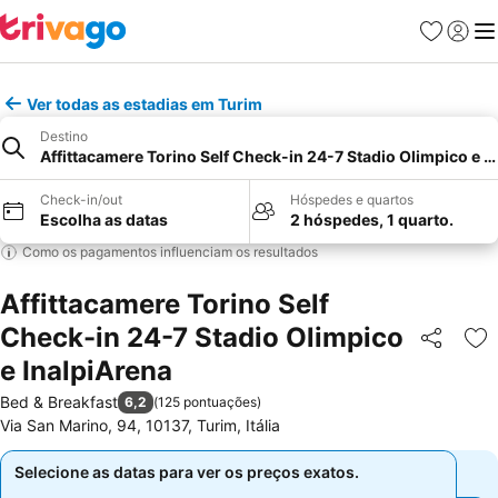
Favoritos
Iniciar
Me
Ver todas as estadias em Turim
Destino
Affittacamere Torino Self Check-in 24-7 Stadio Olimpico e I
Check-in/out
Hóspedes e quartos
Escolha as datas
2 hóspedes, 1 quarto.
Como os pagamentos influenciam os resultados
Affittacamere Torino Self
Check-in 24-7 Stadio Olimpico
Partilhar
Ad
e InalpiArena
Bed & Breakfast
6,2
(
125 pontuações
)
Via San Marino, 94, 10137, Turim, Itália
Selecione as datas para ver os preços exatos.
Selecione as datas para ver os preços exatos.