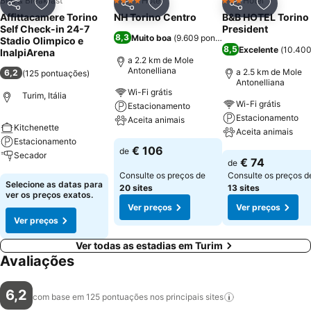
Bed & Breakfast
Hotel
Hotel
4 Estrelas
3 Estrelas
Partilhar
Adicionar aos favoritos
Partilhar
Adicionar aos favoritos
Partilhar
Adicionar
Affittacamere Torino
NH Torino Centro
B&B HOTEL Torino
Self Check-in 24-7
President
8,3
Muito boa
(
9.609 pontuações
)
Stadio Olimpico e
8,5
Excelente
(
10.400
InalpiArena
a 2.2 km de Mole
Antonelliana
a 2.5 km de Mole
6,2
(
125 pontuações
)
Antonelliana
Wi-Fi grátis
Turim, Itália
Wi-Fi grátis
Estacionamento
Estacionamento
Aceita animais
Kitchenette
Aceita animais
Estacionamento
Ver preços
€ 106
de
Secador
Ver preços
€ 74
de
Consulte os preços de
Consulte os preços d
Ver preços
Selecione as datas para
20 sites
13 sites
ver os preços exatos.
Ver preços
Ver preços
Ver preços
Ver todas as estadias em Turim
Avaliações
6,2
com base em 125 pontuações nos principais
sites