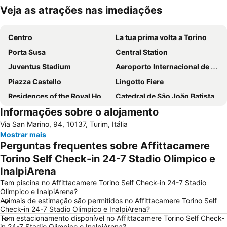
Veja as atrações nas imediações
Ampliar mapa
Centro
La tua prima volta a Torino
Porta Susa
Central Station
Juventus Stadium
Aeroporto Internacional de Turim
Piazza Castello
Lingotto Fiere
Residences of the Royal House of Savoy
Catedral de São João Batista
Informações sobre o alojamento
Santa Rita da Cascia
Olimpico
Via San Marino, 94, 10137, Turim, Itália
Pozzo Strada
Palacio Real
Mostrar mais
Torino Film Festival
Mole Antonelliana
Perguntas frequentes sobre Affittacamere
Aurora
San Paolo
Torino Self Check-in 24-7 Stadio Olimpico e
InalpiArena
Università degli Studi di Torino
Hafa Hammam
Tem piscina no Affittacamere Torino Self Check-in 24-7 Stadio
San Domenico
Ponte Vittorio Emanuele I
Olimpico e InalpiArena?
Vanchiglia
Barriera di Milano
Animais de estimação são permitidos no Affittacamere Torino Self
Check-in 24-7 Stadio Olimpico e InalpiArena?
Reggia e parco di Venaria reale
Tem estacionamento disponível no Affittacamere Torino Self Check-
in 24-7 Stadio Olimpico e InalpiArena?