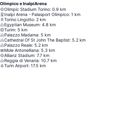
Olimpico e InalpiArena
Olimpic Stadium Torino
:
0.9
km
Inalpi Arena - Palasport Olimpico
:
1
km
Torino Lingotto
:
2
km
Egyptian Museum
:
4.8
km
Turim
:
5
km
Palazzo Madama
:
5
km
Cathedral Of St John The Baptist
:
5.2
km
Palazzo Reale
:
5.2
km
Mole Antonelliana
:
5.3
km
Allianz Stadium
:
7.7
km
Reggia di Venaria
:
10.7
km
Turin Airport
:
17.5
km