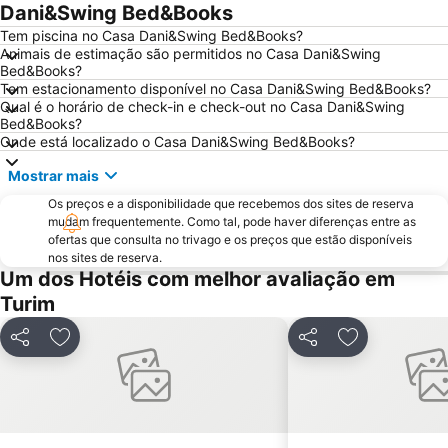
Olimpico
San Domenico
Dani&Swing Bed&Books
Hafa Hammam
Università degli Studi di Torino
Tem piscina no Casa Dani&Swing Bed&Books?
Animais de estimação são permitidos no Casa Dani&Swing
Vanchiglia
Barriera di Milano
Bed&Books?
Tem estacionamento disponível no Casa Dani&Swing Bed&Books?
Ponte Vittorio Emanuele I
San Paolo
Qual é o horário de check-in e check-out no Casa Dani&Swing
Reggia e parco di Venaria reale
Bed&Books?
Onde está localizado o Casa Dani&Swing Bed&Books?
Mostrar mais
Os preços e a disponibilidade que recebemos dos sites de reserva
mudam frequentemente. Como tal, pode haver diferenças entre as
ofertas que consulta no trivago e os preços que estão disponíveis
nos sites de reserva.
Um dos Hotéis com melhor avaliação em
Turim
Partilhar
Adicionar aos favoritos
Partilhar
Adicionar aos