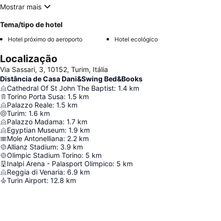
Mostrar mais
Tema/tipo de hotel
Hotel próximo do aeroporto
Hotel ecológico
Localização
Via Sassari, 3, 10152, Turim, Itália
Distância de Casa Dani&Swing Bed&Books
Cathedral Of St John The Baptist
:
1.4
km
Torino Porta Susa
:
1.5
km
Palazzo Reale
:
1.5
km
Turim
:
1.6
km
Palazzo Madama
:
1.7
km
Egyptian Museum
:
1.9
km
Mole Antonelliana
:
2.2
km
Allianz Stadium
:
3.9
km
Olimpic Stadium Torino
:
5
km
Inalpi Arena - Palasport Olimpico
:
5
km
Reggia di Venaria
:
6.9
km
Turin Airport
:
12.8
km