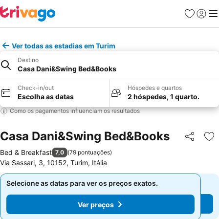
Favoritos
Iniciar
Me
Ver todas as estadias em Turim
Destino
Casa Dani&Swing Bed&Books
Check-in/out
Hóspedes e quartos
Escolha as datas
2 hóspedes, 1 quarto.
Como os pagamentos influenciam os resultados
Casa Dani&Swing Bed&Books
Partilhar
Ad
Bed & Breakfast
7,0
(
79 pontuações
)
Via Sassari, 3, 10152, Turim, Itália
Selecione as datas para ver os preços exatos.
Selecione as datas para ver os preços exatos.
Ver preços
Ver preços