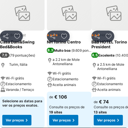
Bed & Breakfast
Hotel
Hotel
4 Estrelas
3 Estrelas
Partilhar
Adicionar aos favoritos
Partilhar
Adicionar aos favoritos
Partilhar
Adicionar
Casa Dani&Swing
NH Torino Centro
B&B HOTEL Torino
Bed&Books
President
8,3
Muito boa
(
9.609 pontuações
)
7,0
8,5
(
79 pontuações
)
Excelente
(
10.400
a 2.2 km de Mole
Antonelliana
Turim, Itália
a 2.5 km de Mole
Antonelliana
Wi-Fi grátis
Wi-Fi grátis
Wi-Fi grátis
Estacionamento
Estacionamento
Estacionamento
Aceita animais
Varanda / Terraço
Aceita animais
€ 106
de
Selecione as datas para
€ 74
de
ver os preços exatos.
Consulte os preços de
Consulte os preços d
19 sites
13 sites
Ver preços
Ver preços
Ver preços