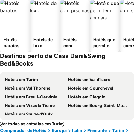
Hotéis
Hotéis de
Hotéis
Hotéis que
Hoté
baratos
luxo
com
permitem
com 
piscinas
animais
Destinos perto de Casa Dani&Swing
Bed&Books
Hotéis em Turim
Hotéis em Val d'Isère
Hotéis em Val Thorens
Hotéis em Courchevel
Hotéis em Breuil-Cervinia
Hotéis em Oleggio
Hotéis em Vizzola Ticino
Hotéis em Bourg-Saint-Maurice
Hotéis em Sauze d'Oulx
Ver todas as estadias em Turim
Comparador de Hotéis
Europa
Itália
Piemonte
Turim