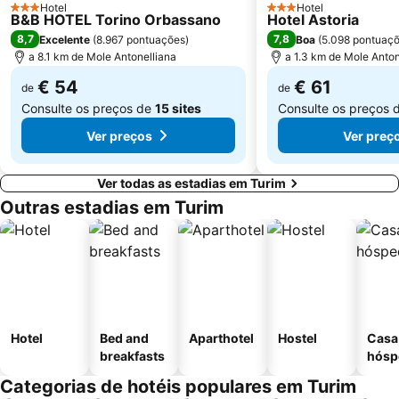
Hotel
Hotel
3 Estrelas
3 Estrelas
B&B HOTEL Torino Orbassano
Hotel Astoria
8,7
7,8
Excelente
(
8.967 pontuações
)
Boa
(
5.098 pontuaç
a 8.1 km de Mole Antonelliana
a 1.3 km de Mole Anton
€ 54
€ 61
de
de
Consulte os preços de
15 sites
Consulte os preços 
Ver preços
Ver preç
Ver todas as estadias em Turim
Outras estadias em Turim
Hotel
Bed and
Aparthotel
Hostel
Casa
breakfasts
hósp
Categorias de hotéis populares em Turim