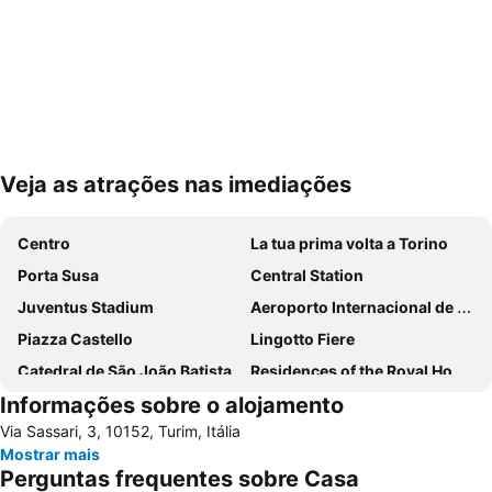
Veja as atrações nas imediações
Ampliar mapa
Centro
La tua prima volta a Torino
Porta Susa
Central Station
Juventus Stadium
Aeroporto Internacional de Turim
Piazza Castello
Lingotto Fiere
Catedral de São João Batista
Residences of the Royal House of Savoy
Informações sobre o alojamento
Santa Rita da Cascia
Aurora
Via Sassari, 3, 10152, Turim, Itália
Palacio Real
Mole Antonelliana
Mostrar mais
Torino Film Festival
Pozzo Strada
Perguntas frequentes sobre Casa