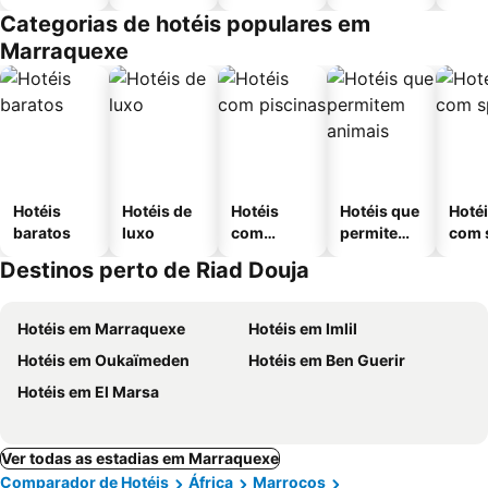
Categorias de hotéis populares em
Marraquexe
Hotéis
Hotéis de
Hotéis
Hotéis que
Hoté
baratos
luxo
com
permitem
com 
piscinas
animais
Destinos perto de Riad Douja
Hotéis em Marraquexe
Hotéis em Imlil
Hotéis em Oukaïmeden
Hotéis em Ben Guerir
Hotéis em El Marsa
Ver todas as estadias em Marraquexe
Comparador de Hotéis
África
Marrocos