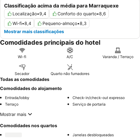
Classificação acima da média para Marraquexe
Localização
•
9,4
Conforto do quarto
•
8,6
Wi-fi
•
8,4
Pequeno-almoço
•
8,3
Mostrar mais classificações
Comodidades principais do hotel
Wi-fi
A/C
Varanda / Terraço
Secador
Quarto não fumadores
Todas as comodidades
Comodidades do alojamento
Entrada/lobby
Check-in/check-out expresso
Terraço
Serviço de portaria
Mostrar mais
Comodidades nos quartos
Janelas desbloqueadas