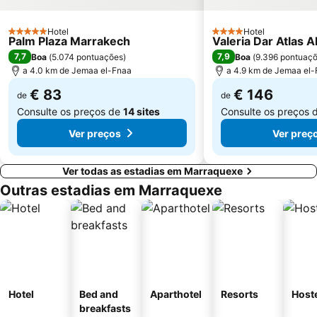
Hotel
Hotel
5 Estrelas
4 Estrelas
Palm Plaza Marrakech
Valeria Dar Atlas Al
7,7
7,9
Boa
(
5.074 pontuações
)
Boa
(
9.396 pontuaç
a 4.0 km de Jemaa el-Fnaa
a 4.9 km de Jemaa el
€ 83
€ 146
de
de
Consulte os preços de
14 sites
Consulte os preços 
Ver preços
Ver preç
Ver todas as estadias em Marraquexe
Outras estadias em Marraquexe
Hotel
Bed and
Aparthotel
Resorts
Host
breakfasts