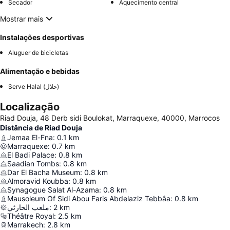
Secador
Aquecimento central
Mostrar mais
Instalações desportivas
Aluguer de bicicletas
Alimentação e bebidas
Serve Halal (حلال)
Localização
Riad Douja, 48 Derb sidi Boulokat, Marraquexe, 40000, Marrocos
Distância de Riad Douja
Jemaa El-Fna
:
0.1
km
Marraquexe
:
0.7
km
El Badi Palace
:
0.8
km
Saadian Tombs
:
0.8
km
Dar El Bacha Museum
:
0.8
km
Almoravid Koubba
:
0.8
km
Synagogue Salat Al-Azama
:
0.8
km
Mausoleum Of Sidi Abou Faris Abdelaziz Tebbâa
:
0.8
km
ملعب الحارثي
:
2
km
Théâtre Royal
:
2.5
km
Marrakech
:
2.8
km