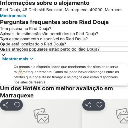
Informações sobre o alojamento
Théâtre Royal
Marrakesh Railway Station
Riad Douja, 48 Derb sidi Boulokat, Marraquexe, 40000, Marrocos
Ourika Valley
Grand Casino Mamounia
Mostrar mais
Palmeraie Golf Palace
Mesquita Koutoubia
Perguntas frequentes sobre Riad Douja
El Badi Palace
Marrakech Stadium
Tem piscina no Riad Douja?
Animais de estimação são permitidos no Riad Douja?
La Plage Rouge
Marrakech Museum
Tem estacionamento disponível no Riad Douja?
Saadien Tombs
Sidi Mimoun Garden
Onde está localizado o Riad Douja?
Quais atrações populares estão perto do Riad Douja?
Bahia Palace
Dar Si Said Museum
Mostrar mais
Daoudiate
Al Maaden Golf Resort
Os preços e a disponibilidade que recebemos dos sites de reserva
Madrasa Ben Youssef
Marrakech Palmery
mudam frequentemente. Como tal, pode haver diferenças entre as
Avenue Mohammed V
Mellah
ofertas que consulta no trivago e os preços que estão disponíveis
nos sites de reserva.
Church of the Holy Martyrs
Stade El-Harti
Um dos Hotéis com melhor avaliação em
Agdal Gardens
Marrakesh City Hall
Marraquexe
Sidi Youssef Ben Ali
Belbekkar
Partilhar
Adicionar aos favoritos
Partilhar
Adicionar aos
Oasiria Water Park
Nikki Beach Club