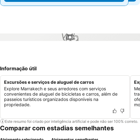
1 / 3
Informação útil
Excursões e serviços de aluguel de carros
Ex
Explore Marrakech e seus arredores com serviços
Me
convenientes de aluguel de bicicletas e carros, além de
tr
passeios turísticos organizados disponíveis na
of
propriedade.
mo
Este resumo foi criado por inteligência artificial e pode não ser 100% correto.
Comparar com estadias semelhantes
Alojamento selecionado
Alojamentos semelhantes