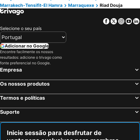
Marrakech-Tensifit-El Hamra
Marraquexe
Riad Douja
Facebook
Twitter
Insta
Yo
Selecione o seu país
Adicionar no Google
Encontre facilmente os nossos
resultados: adicione o trivago como
fonte preferencial no Google.
Empresa
Os nossos produtos
Termos e políticas
Suporte
Inicie sessão para desfrutar de