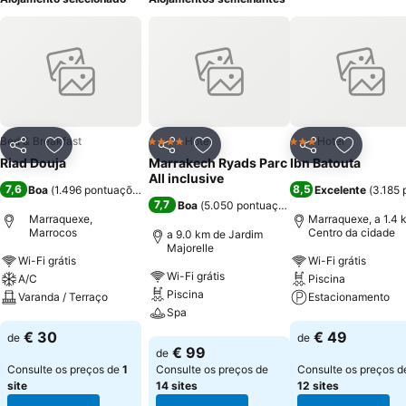
Bed & Breakfast
Hotel
Hotel
4 Estrelas
3 Estrelas
Partilhar
Adicionar aos favoritos
Partilhar
Adicionar aos favoritos
Partilhar
Adicionar
Riad Douja
Marrakech Ryads Parc
Ibn Batouta
All inclusive
7,6
8,5
Boa
(
1.496 pontuações
)
Excelente
(
3.185 
7,7
Boa
(
5.050 pontuações
)
Marraquexe,
Marraquexe, a 1.4 
Marrocos
Centro da cidade
a 9.0 km de Jardim
Majorelle
Wi-Fi grátis
Wi-Fi grátis
Wi-Fi grátis
A/C
Piscina
Piscina
Varanda / Terraço
Estacionamento
Spa
Ver preços
Ver preços
€ 30
€ 49
de
de
Ver preços
€ 99
de
Consulte os preços de
1
Consulte os preços de
Consulte os preços d
site
14 sites
12 sites