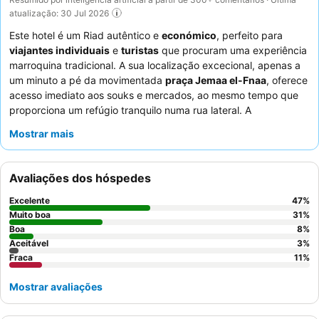
atualização: 30 Jul 2026
Este hotel é um Riad autêntico e
económico
, perfeito para
viajantes individuais
e
turistas
que procuram uma experiência
marroquina tradicional. A sua localização excecional, apenas a
um minuto a pé da movimentada
praça Jemaa el-Fnaa
, oferece
acesso imediato aos souks e mercados, ao mesmo tempo que
proporciona um refúgio tranquilo numa rua lateral. A
propriedade dispõe de um
terraço no último piso
distinto, e os
Mostrar mais
hóspedes elogiam consistentemente a simpatia e a
prestabilidade excecionais do
staff
, juntamente com as
generosas e tradicionais
ofertas de pequeno-almoço
Avaliações dos hóspedes
marroquino. Para uma estadia verdadeiramente autêntica,
considere um quarto com lavatório, que oferece maior
Excelente
47
%
conveniência.
Muito boa
31
%
Boa
8
%
Aceitável
3
%
Fraca
11
%
Mostrar avaliações