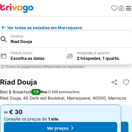
Favoritos
Iniciar
Me
Ver todas as estadias em Marraquexe
Destino
Riad Douja
Check-in/out
Hóspedes e quartos
Escolha as datas
2 hóspedes, 1 quarto.
Como os pagamentos influenciam os resultados
Riad Douja
Partilhar
Ad
Bed & Breakfast
7,6
Boa
(
1.496 pontuações
)
Riad Douja, 48 Derb sidi Boulokat, Marraquexe, 40000, Marrocos
€ 30
€ 30
de
de
Consulte os preços de
1 site
Consulte os preços de
1 site
Ver preços
Ver preços