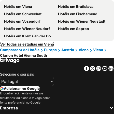
Hotéis em Viena
Hotéis em Bratislava
Hotéis em Schwechat
Hotéis em Fischamend
Hotéis em Vösendorf
Hotéis em Wiener Neustadt
Hotéis em Wiener Neudorf
Hotéis em Sopron
Hotéis em Krems an der Donau
Ver todas as estadias em Viena
Comparador de Hotéis
Europa
Áustria
Viena
Viena
Clarion Hotel Vienna South
Facebook
Twitter
Insta
Yo
Selecione o seu país
Adicionar no Google
Encontre facilmente os nossos
resultados: adicione o trivago como
fonte preferencial no Google.
Empresa