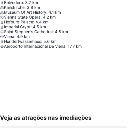
Belvedere
:
3.7
km
Karlskirche
:
3.8
km
Museum Of Art History
:
4.1
km
Vienna State Opera
:
4.2
km
Hofburg Palace
:
4.4
km
Imperial Crypt
:
4.5
km
Saint Stephen's Cathedral
:
4.8
km
Viena
:
4.9
km
Hundertwasserhaus
:
5.6
km
Aeroporto Internacional De Viena
:
17.7
km
Veja as atrações nas imediações
Ampliar mapa