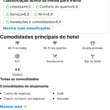
Classificação acima da média para Viena
Limpeza
•
9,0
Conforto do quarto
•
8,9
Serviço
•
8,9
Wi-fi
•
8,9
Instalações e comodidades
•
8,6
Mostrar mais classificações
Comodidades principais do hotel
Wi-fi no lobby
Wi-fi nos quartos
Aceita animais
A/C
Restaurante
Bar no hotel
Ginásio
Todas as comodidades
Comodidades do alojamento
Centro de negócios
Café
Check-in/check-out expresso
Elevador
Mostrar mais