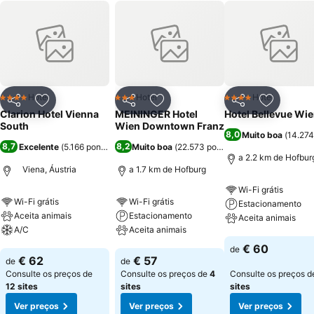
Hotel
Hotel
Hotel
4 Estrelas
3 Estrelas
4 Estrelas
Partilhar
Adicionar aos favoritos
Partilhar
Adicionar aos favoritos
Partilhar
Adicionar
Clarion Hotel Vienna
MEININGER Hotel
Hotel Bellevue Wi
South
Wien Downtown Franz
8,0
Muito boa
(
14.274
8,7
8,2
Excelente
(
5.166 pontuações
Muito boa
)
(
22.573 pontuações
)
a 2.2 km de Hofbur
Viena, Áustria
a 1.7 km de Hofburg
Wi-Fi grátis
Wi-Fi grátis
Wi-Fi grátis
Estacionamento
Aceita animais
Estacionamento
Aceita animais
A/C
Aceita animais
Ver preços
€ 60
de
Ver preços
Ver preços
€ 62
€ 57
de
de
Consulte os preços de
Consulte os preços de
4
Consulte os preços 
12 sites
sites
sites
Ver preços
Ver preços
Ver preços