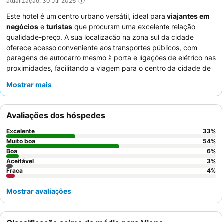
atualização: 30 Jul 2026
Este hotel é um centro urbano versátil, ideal para
viajantes em
negócios
e
turistas
que procuram uma excelente relação
qualidade-preço. A sua localização na zona sul da cidade
oferece acesso conveniente aos transportes públicos, com
paragens de autocarro mesmo à porta e ligações de elétrico nas
proximidades, facilitando a viagem para o centro da cidade de
Viena em aproximadamente 20 a 40 minutos. A propriedade
Mostrar mais
dispõe de Wi-Fi fiável com capacidades de visualização
inteligente para streaming contínuo e quartos confortáveis e
limpos, muitos com
vistas deslumbrantes sobre a cidade
a
Avaliações dos hóspedes
partir dos andares superiores. Os hóspedes elogiam
consistentemente o
buffet de pequeno-almoço rico e variado
Excelente
33
%
servido no restaurante do 22º andar, que oferece vistas
Muito boa
54
%
excecionais. Para uma estadia mais tranquila, os hóspedes
Boa
6
%
Aceitável
3
%
devem considerar solicitar um quarto virado para o jardim.
Fraca
4
%
Mostrar avaliações