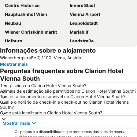
Centro Histórico
Innere Stadt
Hauptbahnhof Wien
Vienna Airport
Neubau
Leopoldstadt
Wiener Christkindlmarkt
Mariahilf
Hofburg
Landstraße
Informações sobre o alojamento
Staatsoper
Liesing
Wienerbergstraße 7, 1100, Viena, Áustria
Wien Mitte - The Mall
Prefeitura de Viena
Mostrar mais
Rathauspark
Stephansdom
Perguntas frequentes sobre Clarion Hotel
Singerstraße
City Airport Train
Vienna South
Wieden
Mariahilferstrasse
Tem piscina no Clarion Hotel Vienna South?
Animais de estimação são permitidos no Clarion Hotel Vienna South?
Belvedere Palace
Universidade de Viena
Tem estacionamento disponível no Clarion Hotel Vienna South?
Qual é o horário de check-in e check-out no Clarion Hotel Vienna
Simmering
Albertina
South?
Vienna City Marathon
Casino Admiral
Onde está localizado o Clarion Hotel Vienna South?
Leopoldstraße
Hafen Freudenau
Mostrar mais
Palácio de Schönbrunn
Bahnhof Wien Praterstern
Os preços e a disponibilidade que recebemos dos sites de reserva