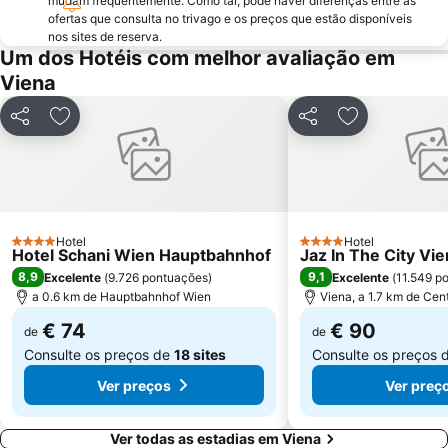
mudam frequentemente. Como tal, pode haver diferenças entre as
Ocean Park - Family Entertainment Center
Jardim zoológico de Schönbrunn
ofertas que consulta no trivago e os preços que estão disponíveis
Spittelberg
Musikverein
nos sites de reserva.
Um dos Hotéis com melhor avaliação em
Bahnhof Wien-Meidling
Südtirolerplatz
Viena
BahnhofCity Wien West
Wiener Stadthalle
Biblioteca Nacional da Áustria
Silvesterpfad
Partilhar
Adicionar aos favoritos
Partilhar
Adicionar aos
Prater
Palazzo
Reed Messe Wien
UNO-City Vienna International Centre
Meidling
Favoriten
MQ Museumsquartier
Freyung
Hotel
Hotel
4 Estrelas
4 Estrelas
Hotel Schani Wien Hauptbahnhof
Jaz In The City Vi
Wiener U-Bahn
Gasometer
8,9
9,1
Excelente
(
9.726 pontuações
)
Excelente
(
11.549 p
a 0.6 km de Hauptbahnhof Wien
Viena, a 1.7 km de Cen
€ 74
€ 90
de
de
Consulte os preços de
18 sites
Consulte os preços 
Ver preços
Ver preç
Ver todas as estadias em Viena