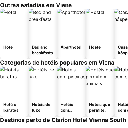
Outras estadias em Viena
Hotel
Bed and
Aparthotel
Hostel
Casa
breakfasts
hósp
Categorias de hotéis populares em Viena
Hotéis
Hotéis de
Hotéis
Hotéis que
Hoté
baratos
luxo
com
permitem
com 
piscinas
animais
Destinos perto de Clarion Hotel Vienna South