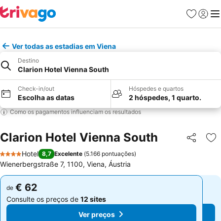
Favoritos
Iniciar
Me
Ver todas as estadias em Viena
Destino
Clarion Hotel Vienna South
Check-in/out
Hóspedes e quartos
Escolha as datas
2 hóspedes, 1 quarto.
Como os pagamentos influenciam os resultados
Clarion Hotel Vienna South
Partilhar
Ad
Hotel
8,7
Excelente
(
5.166 pontuações
)
4 Estrelas
Wienerbergstraße 7, 1100, Viena, Áustria
€ 62
€ 62
de
de
Consulte os preços de
12 sites
Consulte os preços de
12 sites
Ver preços
Ver preços