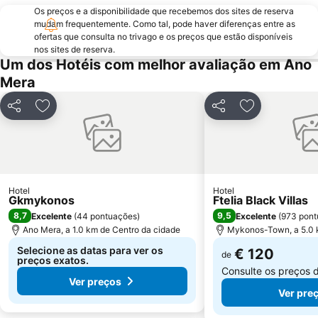
Os preços e a disponibilidade que recebemos dos sites de reserva
mudam frequentemente. Como tal, pode haver diferenças entre as
ofertas que consulta no trivago e os preços que estão disponíveis
nos sites de reserva.
Um dos Hotéis com melhor avaliação em Ano
Mera
Partilhar
Adicionar aos favoritos
Partilhar
Adicionar aos
Hotel
Hotel
Gkmykonos
Ftelia Black Villas
8,7
9,5
Excelente
(
44 pontuações
)
Excelente
(
973 pont
Ano Mera, a 1.0 km de Centro da cidade
Mykonos-Town, a 5.0 
Selecione as datas para ver os
€ 120
de
preços exatos.
Consulte os preços 
Ver preços
Ver pre