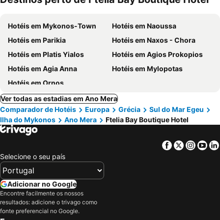
Hotéis em Mykonos-Town
Hotéis em Naoussa
Hotéis em Parikia
Hotéis em Naxos - Chora
Hotéis em Platis Yialos
Hotéis em Agios Prokopios
Hotéis em Agia Anna
Hotéis em Mylopotas
Hotéis em Ornos
Ver todas as estadias em Ano Mera
Comparador de Hotéis
Europa
Grécia
Sul do Mar Egeu
Ilha do Mykonos
Ano Mera
Ftelia Bay Boutique Hotel
Facebook
Twitter
Insta
Yo
Selecione o seu país
Adicionar no Google
Encontre facilmente os nossos
resultados: adicione o trivago como
fonte preferencial no Google.