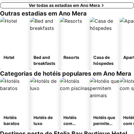
Ver todas as estadias em Ano Mera
Outras estadias em Ano Mera
Hotel
Bed and
Resorts
Casa de
Apar
breakfasts
hóspedes
Categorias de hotéis populares em Ano Mera
Hotéis
Hotéis de
Hotéis
Hotéis que
Hoté
baratos
luxo
com
permitem
com 
piscinas
animais
Destinos perto de Ftelia Bay Boutique Hotel