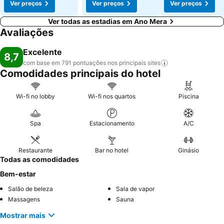
Ver preços
Ver preços
Ver preços
Ver todas as estadias em Ano Mera
Avaliações
Excelente
8,7
com base em 791 pontuações nos principais
sites
Comodidades principais do hotel
Wi-fi no lobby
Wi-fi nos quartos
Piscina
Spa
Estacionamento
A/C
Restaurante
Bar no hotel
Ginásio
Todas as comodidades
Bem-estar
Salão de beleza
Sala de vapor
Massagens
Sauna
Mostrar mais