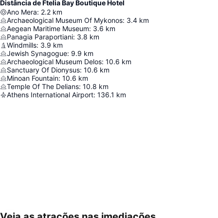
Distância de Ftelia Bay Boutique Hotel
Ano Mera
:
2.2
km
Archaeological Museum Of Mykonos
:
3.4
km
Aegean Maritime Museum
:
3.6
km
Panagia Paraportiani
:
3.8
km
Windmills
:
3.9
km
Jewish Synagogue
:
9.9
km
Archaeological Museum Delos
:
10.6
km
Sanctuary Of Dionysus
:
10.6
km
Minoan Fountain
:
10.6
km
Temple Of The Delians
:
10.8
km
Athens International Airport
:
136.1
km
Veja as atrações nas imediações