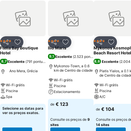
Hotel
Hotel
Hotel
4 Estrelas
4 Estrelas
4 Estrelas
Partilhar
Adicionar aos favoritos
Partilhar
Adicionar aos favoritos
Partilhar
Adicionar
Ftelia Bay Boutique
Ilio Maris
Mykonos Kosmopl
Hotel
Beach Resort Hote
9,1
Excelente
(
2.523 pontuações
)
8,7
8,6
Excelente
(
791 pontuações
)
Excelente
(
2.004
Mykonos-Town, a 0.6
km de Centro da cidade
Ano Mera, Grécia
Platis Yialos, a 0.1
de Centro da cidad
Wi-Fi grátis
Wi-Fi grátis
Wi-Fi grátis
Piscina
Piscina
Piscina
Estacionamento
Spa
A/C
€ 123
de
Selecione as datas para
€ 104
de
ver os preços exatos.
Consulte os preços de
9
Consulte os preços d
sites
14 sites