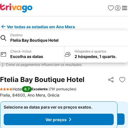
Favoritos
Iniciar
Me
Ver todas as estadias em Ano Mera
Destino
Ftelia Bay Boutique Hotel
Check-in/out
Hóspedes e quartos
Escolha as datas
2 hóspedes, 1 quarto.
Como os pagamentos influenciam os resultados
Ftelia Bay Boutique Hotel
Partilhar
Ad
Hotel
8,7
Excelente
(
791 pontuações
)
4 Estrelas
Ftelia, 84600, Ano Mera, Grécia
Selecione as datas para ver os preços exatos.
Selecione as datas para ver os preços exatos.
Ver preços
Ver preços