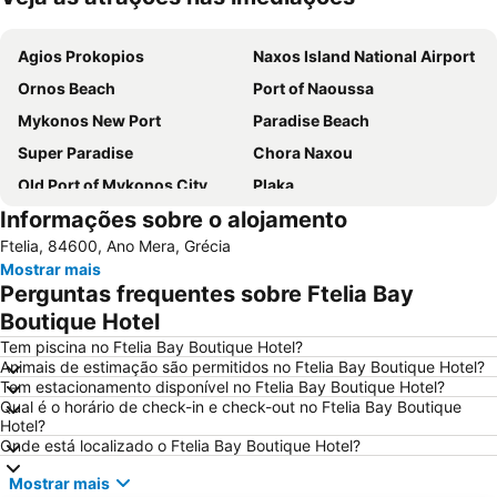
Ampliar mapa
Agios Prokopios
Naxos Island National Airport
Ornos Beach
Port of Naoussa
Mykonos New Port
Paradise Beach
Super Paradise
Chora Naxou
Old Port of Mykonos City
Plaka
Informações sobre o alojamento
Kalo Livadi
Mykonos Island National Airport
Ftelia, 84600, Ano Mera, Grécia
Psarou Beach
Paranga Beach
Mostrar mais
Syros Port
Traditional Settlement of Mykonos
Perguntas frequentes sobre Ftelia Bay
Elia
Agia Thalassa
Boutique Hotel
1. Antanaklasis Music Festival Mykonos
Marco Polo
Tem piscina no Ftelia Bay Boutique Hotel?
Animais de estimação são permitidos no Ftelia Bay Boutique Hotel?
Agrari
Chalandriani
Tem estacionamento disponível no Ftelia Bay Boutique Hotel?
Qual é o horário de check-in e check-out no Ftelia Bay Boutique
Panagia Filotitisa
Hotel?
Onde está localizado o Ftelia Bay Boutique Hotel?
Mostrar mais