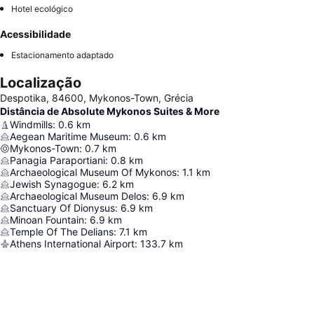
Hotel ecológico
Acessibilidade
Estacionamento adaptado
Localização
Despotika, 84600, Mykonos-Town, Grécia
Distância de Absolute Mykonos Suites & More
Windmills
:
0.6
km
Aegean Maritime Museum
:
0.6
km
Mykonos-Town
:
0.7
km
Panagia Paraportiani
:
0.8
km
Archaeological Museum Of Mykonos
:
1.1
km
Jewish Synagogue
:
6.2
km
Archaeological Museum Delos
:
6.9
km
Sanctuary Of Dionysus
:
6.9
km
Minoan Fountain
:
6.9
km
Temple Of The Delians
:
7.1
km
Athens International Airport
:
133.7
km