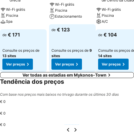
Grécia
de Centro da cidad
Wi-Fi grátis
Wi-Fi grátis
Wi-Fi grátis
Piscina
Piscina
Piscina
Estacionamento
Spa
A/C
Ver preços
€ 123
de
Ver preços
Ver preços
€ 171
€ 104
de
de
Consulte os preços de
Consulte os preços de
9
Consulte os preços d
13 sites
sites
14 sites
Ver preços
Ver preços
Ver preços
Ver todas as estadias em Mykonos-Town
Tendência dos preços
Com base nos preços mais baixos no trivago durante os últimos 30 dias
€ 0
€ 0
€ 0