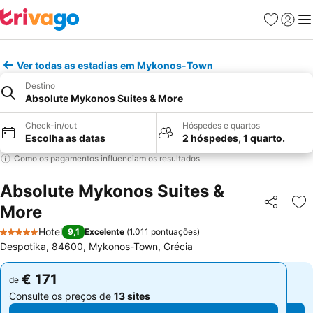
Favoritos
Iniciar
Me
Ver todas as estadias em Mykonos-Town
Destino
Absolute Mykonos Suites & More
Check-in/out
Hóspedes e quartos
Escolha as datas
2 hóspedes, 1 quarto.
Como os pagamentos influenciam os resultados
Absolute Mykonos Suites &
More
Partilhar
Ad
Hotel
9,1
Excelente
(
1.011 pontuações
)
5 Estrelas
Despotika, 84600, Mykonos-Town, Grécia
€ 171
€ 171
de
de
Consulte os preços de
13 sites
Consulte os preços de
13 sites