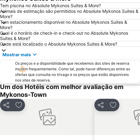
Elia
Agia Thalassa
Tem piscina no Absolute Mykonos Suites & More?
Animais de estimação são permitidos no Absolute Mykonos Suites &
Chryssi Akti
Mylos
More?
Tem estacionamento disponível no Absolute Mykonos Suites &
Marco Polo
1. Antanaklasis Music Festival Mykonos
More?
Agrari
Chalandriani
Qual é o horário de check-in e check-out no Absolute Mykonos
Suites & More?
Panagia Filotitisa
Kastraki
Onde está localizado o Absolute Mykonos Suites & More?
Mostrar mais
Os preços e a disponibilidade que recebemos dos sites de reserva
mudam frequentemente. Como tal, pode haver diferenças entre as
ofertas que consulta no trivago e os preços que estão disponíveis
nos sites de reserva.
Um dos Hotéis com melhor avaliação em
Mykonos-Town
Partilhar
Adicionar aos favoritos
Partilhar
Adicionar a