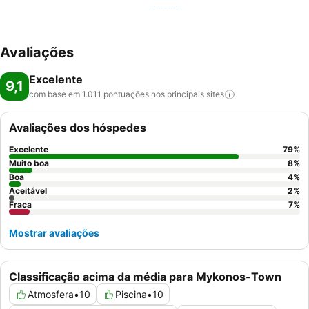
Avaliações
Excelente
9,1
com base em 1.011 pontuações nos principais
sites
Avaliações dos hóspedes
Excelente
79
%
Muito boa
8
%
Boa
4
%
Aceitável
2
%
Fraca
7
%
Mostrar avaliações
Classificação acima da média para Mykonos-Town
Atmosfera
•
10
Piscina
•
10