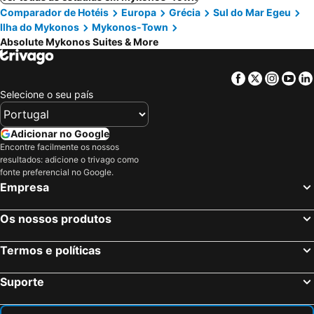
Comparador de Hotéis
Europa
Grécia
Sul do Mar Egeu
Ilha do Mykonos
Mykonos-Town
Absolute Mykonos Suites & More
Facebook
Twitter
Insta
Yo
Selecione o seu país
Adicionar no Google
Encontre facilmente os nossos
resultados: adicione o trivago como
fonte preferencial no Google.
Empresa
Os nossos produtos
Termos e políticas
Suporte