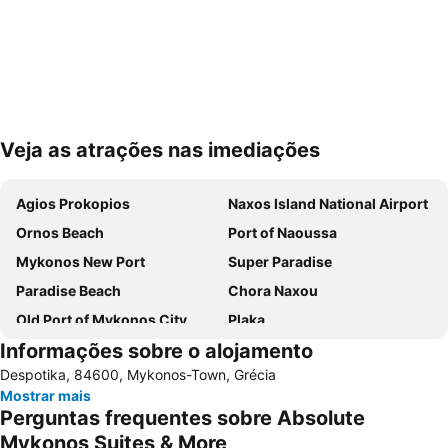
Veja as atrações nas imediações
Ampliar mapa
Agios Prokopios
Naxos Island National Airport
Ornos Beach
Port of Naoussa
Mykonos New Port
Super Paradise
Paradise Beach
Chora Naxou
Old Port of Mykonos City
Plaka
Informações sobre o alojamento
Glyfada
Kalo Livadi
Despotika, 84600, Mykonos-Town, Grécia
Mykonos Island National Airport
Psarou Beach
Mostrar mais
Paranga Beach
Syros Port
Perguntas frequentes sobre Absolute
Punda Beach Club
Traditional Settlement of Mykonos
Mykonos Suites & More