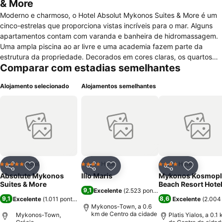
& More
Moderno e charmoso, o Hotel Absolut Mykonos Suites & More é um
cinco-estrelas que proporciona vistas incríveis para o mar. Alguns
apartamentos contam com varanda e banheira de hidromassagem.
Uma ampla piscina ao ar livre e uma academia fazem parte da
estrutura da propriedade. Decorados em cores claras, os quartos
Comparar com estadias semelhantes
possuem televisão a cabo, frigobar e máquina para café, além de
ar-condicionado e Wi-Fi cortesia. As suítes também dispõem de
Alojamento selecionado
Alojamentos semelhantes
roupões, chinelos e produtos de higiene pessoal. Quem quer relaxar
pode aproveitar as massagens do spa, que são cobradas à parte.
Se necessário, é possível solicitar um computador portátil na
recepção do Hotel Absolut Mykonos Suites & More, que funciona
nas 24 horas do dia. O café da manhã está incluso no valor da
diária. O local conta com o restaurante Feed Me, que serve também
almoço e jantar, e com o bar Hemingbar. A caminhada até a Baía de
Míconos demora demora cerca de dez minutos, assim como aos
Hotel
Hotel
Hotel
5 Estrelas
4 Estrelas
4 Estrelas
Partilhar
Adicionar aos favoritos
Partilhar
Adicionar aos favoritos
Partilhar
Adicionar
moinhos de vento de Kato Mili.
Absolute Mykonos
Ilio Maris
Mykonos Kosmopl
Suites & More
Beach Resort Hote
9,1
Excelente
(
2.523 pontuações
)
9,1
8,6
Excelente
(
1.011 pontuações
)
Excelente
(
2.004
Mykonos-Town, a 0.6
km de Centro da cidade
Mykonos-Town,
Platis Yialos, a 0.1