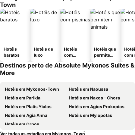
Town
Hotéis
Hotéis de
Hotéis
Hotéis que
Hoté
baratos
luxo
com
permitem
com 
piscinas
animais
Destinos perto de Absolute Mykonos Suites &
More
Hotéis em Mykonos-Town
Hotéis em Naoussa
Hotéis em Parikia
Hotéis em Naxos - Chora
Hotéis em Platis Yialos
Hotéis em Agios Prokopios
Hotéis em Agia Anna
Hotéis em Mylopotas
Hotéis em Ornos
Ver todas as estadias em Mykonos-Town