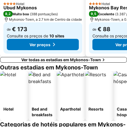
Hotel
Hotel
4 Estrelas
4 Estrelas
Ubud Mykonos
Mykonos Bay Reso
8,2
9,5
Muito boa
(
388 pontuações
)
Excelente
(
3.387
Mykonos-Town, a 2.7 km de Centro da cidade
Mykonos-Town, a 0.
€ 173
€ 88
de
de
Consulte os preços de
10 sites
Consulte os preço
Ver preços
Ver p
Ver todas as estadias em Mykonos-Town
Outras estadias em Mykonos-Town
Hotel
Bed and
Aparthotel
Resorts
Casa
breakfasts
hósp
Categorias de hotéis populares em Mykonos-