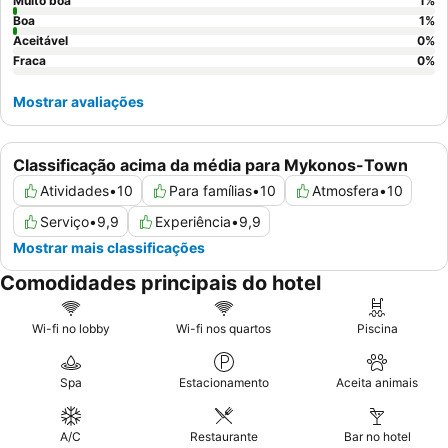
dos maravilhosos pores do sol.
Muito boa
1
%
Boa
1
%
Aceitável
0
%
Fraca
0
%
Mostrar avaliações
Classificação acima da média para Mykonos-Town
Atividades
•
10
Para famílias
•
10
Atmosfera
•
10
Serviço
•
9,9
Experiência
•
9,9
Mostrar mais classificações
Comodidades principais do hotel
Wi-fi no lobby
Wi-fi nos quartos
Piscina
Spa
Estacionamento
Aceita animais
A/C
Restaurante
Bar no hotel