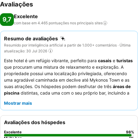
Avaliações
Excelente
9,7
com base em 4.465 pontuações nos principais
sites
Resumo de avaliações
Resumido por inteligência artificial a partir de 1.000+ comentários · Última
atualização: 30 Jul 2026
Este hotel é um refúgio vibrante, perfeito para
casais
e
turistas
que procuram uma mistura de relaxamento e exploração. A
propriedade possui uma localização privilegiada, oferecendo
uma agradável caminhada em declive até Mykonos Town e as
suas atrações. Os hóspedes podem desfrutar de três
áreas de
piscina
distintas, cada uma com o seu próprio bar, incluindo a
popular piscina Sunset Wing com música ao vivo. Os
Mostrar mais
funcionários recebem consistentemente elogios excecionais
pelo seu serviço atencioso e personalizado, complementando o
excecional
buffet de pequeno-almoço
e a excelente
Avaliações dos hóspedes
gastronomia do Koozen. Para vistas deslumbrantes, considere
reservar um quarto com uma
varanda privada
para desfrutar
Excelente
98
%