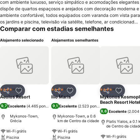
com ambiente luxuoso, serviço simpático e acomodações elegantes
dispõe de quartos espaçosos e arejados com decoração moderna e
ambiente confortável, todos equipados com varanda com vista para
os jardins e piscina, televisão via satélite, telefone, ar condicionado,
Comparar com estadias semelhantes
frigobar, cofre, acesso à internet Wi-Fi, rádio e casa de banho com
duche e banheira e secador de cabelo. O hotel possui ainda as
Alojamento selecionado
Alojamentos semelhantes
facilidades como uma recepção 24 horas e cofre, equipa
multilíngue, posto de turismo, bar e snack bar, ponto de internet,
acesso gratuito à internet Wi-Fi disponível em todas as áreas
públicas, serviço de quarto, assistência médica, serviço de baby
sitting, salão de jogos, aluguer de carro e bicicletas, sala de
pequenos-almoços, sala de televisão, piscina, jacuzzi ao ar livre,
massagem, transporte de e para o aeroporto ou porto e
estacionamento privado com segurança.
Hotel
Hotel
Hotel
4 Estrelas
4 Estrelas
4 Estrelas
Partilhar
Adicionar aos favoritos
Partilhar
Adicionar aos favoritos
Partilhar
Adicionar
Aeolos Resort
Ilio Maris
Mykonos Kosmopl
Beach Resort Hote
9,7
9,1
Excelente
(
4.465 pontuações
Excelente
)
(
2.523 pontuações
)
8,6
Excelente
(
2.004
Mykonos-Town,
Mykonos-Town, a 0.6
Grécia
km de Centro da cidade
Platis Yialos, a 0.1
de Centro da cidad
Wi-Fi grátis
Wi-Fi grátis
Wi-Fi grátis
Piscina
Piscina