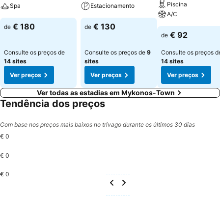
Piscina
Spa
Estacionamento
A/C
€ 180
€ 130
de
de
€ 92
de
Consulte os preços de
Consulte os preços de
9
Consulte os preços d
14 sites
sites
14 sites
Ver preços
Ver preços
Ver preços
Ver todas as estadias em Mykonos-Town
Tendência dos preços
Com base nos preços mais baixos no trivago durante os últimos 30 dias
€ 0
€ 0
€ 0