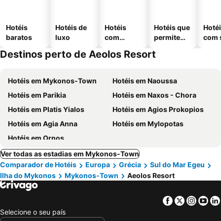
Hotéis
Hotéis de
Hotéis
Hotéis que
Hoté
baratos
luxo
com
permitem
com 
piscinas
animais
Destinos perto de Aeolos Resort
Hotéis em Mykonos-Town
Hotéis em Naoussa
Hotéis em Parikia
Hotéis em Naxos - Chora
Hotéis em Platis Yialos
Hotéis em Agios Prokopios
Hotéis em Agia Anna
Hotéis em Mylopotas
Hotéis em Ornos
Ver todas as estadias em Mykonos-Town
Comparador de Hotéis
Europa
Grécia
Sul do Mar Egeu
Ilha do Mykonos
Mykonos-Town
Aeolos Resort
Facebook
Twitter
Insta
Yo
Selecione o seu país