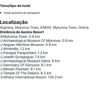
Tema/tipo de hotel
Hotel próximo do aeroporto
Localização
Argirena, Mykonos Town, 84600, Mykonos-Town, Grécia
Distância de Aeolos Resort
Mykonos-Town
:
0.9
km
Archaeological Museum Of Mykonos
:
0.9
km
Aegean Maritime Museum
:
0.9
km
Windmills
:
1.2
km
Panagia Paraportiani
:
1.2
km
Jewish Synagogue
:
7.4
km
Archaeological Museum Delos
:
8
km
Sanctuary Of Dionysus
:
8.1
km
Minoan Fountain
:
8.1
km
Temple Of The Delians
:
8.2
km
Athens International Airport
:
134.2
km