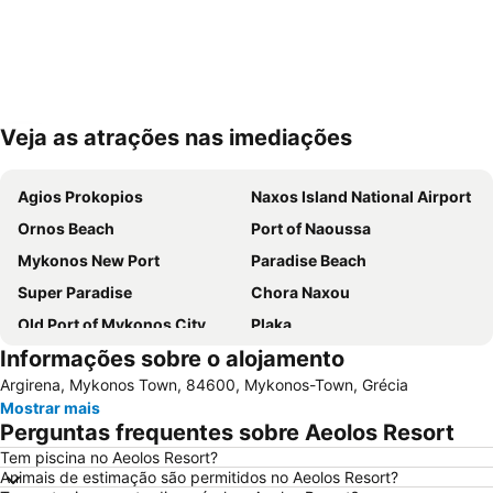
Veja as atrações nas imediações
Ampliar mapa
Agios Prokopios
Naxos Island National Airport
Ornos Beach
Port of Naoussa
Mykonos New Port
Paradise Beach
Super Paradise
Chora Naxou
Old Port of Mykonos City
Plaka
Informações sobre o alojamento
Kalo Livadi
Mykonos Island National Airport
Argirena, Mykonos Town, 84600, Mykonos-Town, Grécia
Psarou Beach
Paranga Beach
Mostrar mais
Syros Port
Traditional Settlement of Mykonos
Perguntas frequentes sobre Aeolos Resort
Elia
Agia Thalassa
Tem piscina no Aeolos Resort?
Animais de estimação são permitidos no Aeolos Resort?
Mylos
Chryssi Akti