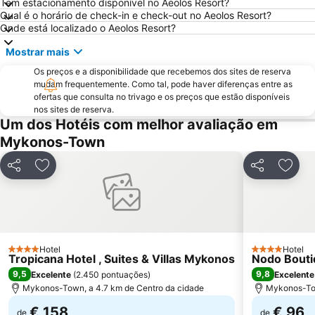
Tem estacionamento disponível no Aeolos Resort?
1. Antanaklasis Music Festival Mykonos
Marco Polo
Qual é o horário de check-in e check-out no Aeolos Resort?
Onde está localizado o Aeolos Resort?
Agrari
Chalandriani
Mostrar mais
Panagia Filotitisa
Kastraki
Os preços e a disponibilidade que recebemos dos sites de reserva
mudam frequentemente. Como tal, pode haver diferenças entre as
ofertas que consulta no trivago e os preços que estão disponíveis
nos sites de reserva.
Um dos Hotéis com melhor avaliação em
Mykonos-Town
Partilhar
Adicionar aos favoritos
Partilhar
Adici
Hotel
Hotel
4 Estrelas
4 Estrelas
Tropicana Hotel , Suites & Villas Mykonos
Nodo Bouti
9,5
9,8
Excelente
(
2.450 pontuações
)
Excelente
Mykonos-Town, a 4.7 km de Centro da cidade
Mykonos-Tow
€ 158
€ 96
de
de