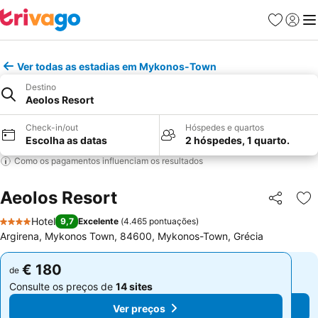
Favoritos
Iniciar
Me
Ver todas as estadias em Mykonos-Town
Destino
Aeolos Resort
Check-in/out
Hóspedes e quartos
Escolha as datas
2 hóspedes, 1 quarto.
Como os pagamentos influenciam os resultados
Aeolos Resort
Partilhar
Ad
Hotel
9,7
Excelente
(
4.465 pontuações
)
4 Estrelas
Argirena, Mykonos Town, 84600, Mykonos-Town, Grécia
€ 180
€ 180
de
de
Consulte os preços de
14 sites
Consulte os preços de
14 sites
Ver preços
Ver preços