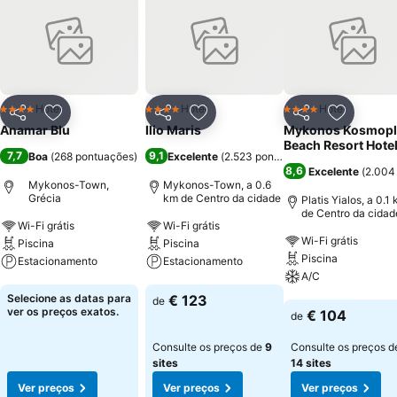
Hotel
Hotel
Hotel
4 Estrelas
4 Estrelas
4 Estrelas
Partilhar
Adicionar aos favoritos
Partilhar
Adicionar aos favoritos
Partilhar
Adicionar
Anamar Blu
Ilio Maris
Mykonos Kosmopl
Beach Resort Hote
7,7
9,1
Boa
(
268 pontuações
)
Excelente
(
2.523 pontuações
)
8,6
Excelente
(
2.004
Mykonos-Town,
Mykonos-Town, a 0.6
Grécia
km de Centro da cidade
Platis Yialos, a 0.1
de Centro da cidad
Wi-Fi grátis
Wi-Fi grátis
Wi-Fi grátis
Piscina
Piscina
Piscina
Estacionamento
Estacionamento
A/C
Ver preços
Ver preços
Selecione as datas para
€ 123
de
Ver preços
ver os preços exatos.
€ 104
de
Consulte os preços de
9
Consulte os preços d
sites
14 sites
Ver preços
Ver preços
Ver preços