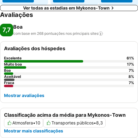
Ver todas as estadias em Mykonos-Town
Avaliações
Boa
7,7
com base em 268 pontuações nos principais
sites
Avaliações dos hóspedes
Excelente
61
%
Muito boa
17
%
Boa
7
%
Aceitável
8
%
Fraca
7
%
Mostrar avaliações
Classificação acima da média para Mykonos-Town
Atmosfera
•
10
Transportes públicos
•
8,3
Mostrar mais classificações