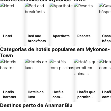
Hotel
Bed and
Aparthotel
Resorts
Casa
breakfasts
hósp
Categorias de hotéis populares em Mykonos-
Town
Hotéis
Hotéis de
Hotéis
Hotéis que
Hoté
baratos
luxo
com
permitem
com 
piscinas
animais
Destinos perto de Anamar Blu