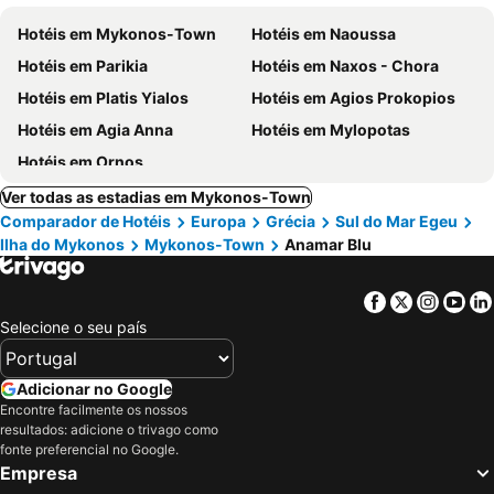
Hotéis em Mykonos-Town
Hotéis em Naoussa
Hotéis em Parikia
Hotéis em Naxos - Chora
Hotéis em Platis Yialos
Hotéis em Agios Prokopios
Hotéis em Agia Anna
Hotéis em Mylopotas
Hotéis em Ornos
Ver todas as estadias em Mykonos-Town
Comparador de Hotéis
Europa
Grécia
Sul do Mar Egeu
Ilha do Mykonos
Mykonos-Town
Anamar Blu
Facebook
Twitter
Insta
Yo
Selecione o seu país
Adicionar no Google
Encontre facilmente os nossos
resultados: adicione o trivago como
fonte preferencial no Google.
Empresa