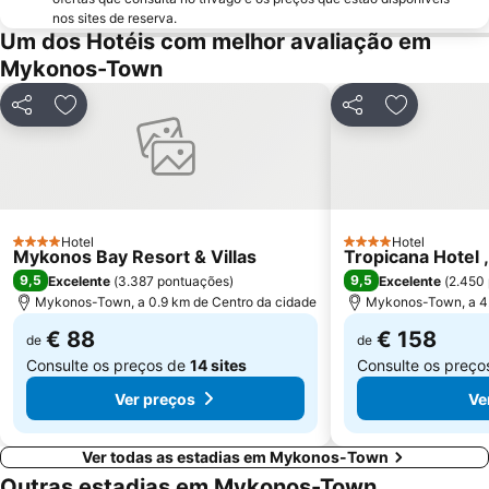
nos sites de reserva.
Um dos Hotéis com melhor avaliação em
Mykonos-Town
Partilhar
Adicionar aos favoritos
Partilhar
Adicionar a
Hotel
Hotel
4 Estrelas
4 Estrelas
Mykonos Bay Resort & Villas
Tropicana Hotel 
9,5
9,5
Excelente
(
3.387 pontuações
)
Excelente
(
2.450
Mykonos-Town, a 0.9 km de Centro da cidade
Mykonos-Town, a 4.
€ 88
€ 158
de
de
Consulte os preços de
14 sites
Consulte os preç
Ver preços
Ve
Ver todas as estadias em Mykonos-Town
Outras estadias em Mykonos-Town