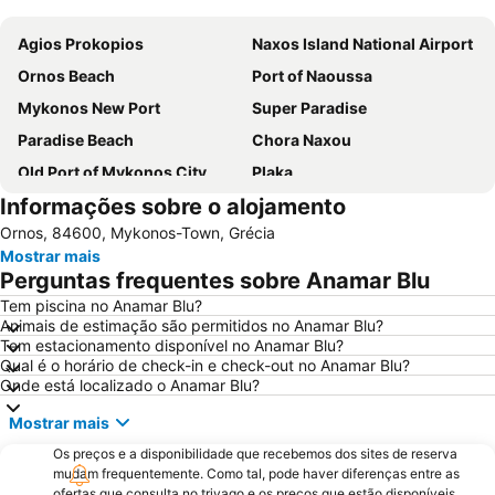
Ampliar mapa
Agios Prokopios
Naxos Island National Airport
Ornos Beach
Port of Naoussa
Mykonos New Port
Super Paradise
Paradise Beach
Chora Naxou
Old Port of Mykonos City
Plaka
Informações sobre o alojamento
Glyfada
Kalo Livadi
Ornos, 84600, Mykonos-Town, Grécia
Psarou Beach
Mykonos Island National Airport
Mostrar mais
Paranga Beach
Syros Port
Perguntas frequentes sobre Anamar Blu
Punda Beach Club
Traditional Settlement of Mykonos
Tem piscina no Anamar Blu?
Animais de estimação são permitidos no Anamar Blu?
Elia
Agia Thalassa
Tem estacionamento disponível no Anamar Blu?
Chryssi Akti
Marco Polo
Qual é o horário de check-in e check-out no Anamar Blu?
Onde está localizado o Anamar Blu?
1. Antanaklasis Music Festival Mykonos
Agrari
Mostrar mais
Chalandriani
Panagia Filotitisa
Os preços e a disponibilidade que recebemos dos sites de reserva
Kastraki
mudam frequentemente. Como tal, pode haver diferenças entre as
ofertas que consulta no trivago e os preços que estão disponíveis