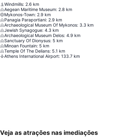
Windmills
:
2.6
km
Aegean Maritime Museum
:
2.8
km
Mykonos-Town
:
2.9
km
Panagia Paraportiani
:
2.9
km
Archaeological Museum Of Mykonos
:
3.3
km
Jewish Synagogue
:
4.3
km
Archaeological Museum Delos
:
4.9
km
Sanctuary Of Dionysus
:
5
km
Minoan Fountain
:
5
km
Temple Of The Delians
:
5.1
km
Athens International Airport
:
133.7
km
Veja as atrações nas imediações