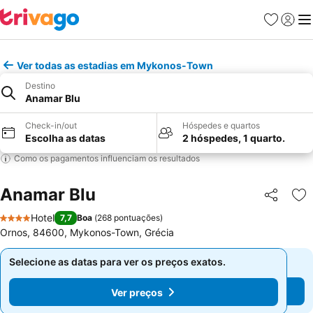
Favoritos
Iniciar
Me
Ver todas as estadias em Mykonos-Town
Destino
Anamar Blu
Check-in/out
Hóspedes e quartos
Escolha as datas
2 hóspedes, 1 quarto.
Como os pagamentos influenciam os resultados
Anamar Blu
Partilhar
Ad
Hotel
7,7
Boa
(
268 pontuações
)
4 Estrelas
Ornos, 84600, Mykonos-Town, Grécia
Selecione as datas para ver os preços exatos.
Selecione as datas para ver os preços exatos.
Ver preços
Ver preços