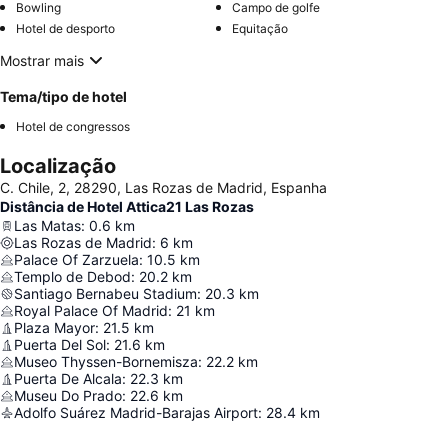
Bowling
Campo de golfe
Hotel de desporto
Equitação
Mostrar mais
Tema/tipo de hotel
Hotel de congressos
Localização
C. Chile, 2, 28290, Las Rozas de Madrid, Espanha
Distância de Hotel Attica21 Las Rozas
Las Matas
:
0.6
km
Las Rozas de Madrid
:
6
km
Palace Of Zarzuela
:
10.5
km
Templo de Debod
:
20.2
km
Santiago Bernabeu Stadium
:
20.3
km
Royal Palace Of Madrid
:
21
km
Plaza Mayor
:
21.5
km
Puerta Del Sol
:
21.6
km
Museo Thyssen-Bornemisza
:
22.2
km
Puerta De Alcala
:
22.3
km
Museu Do Prado
:
22.6
km
Adolfo Suárez Madrid-Barajas Airport
:
28.4
km