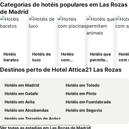
Categorias de hotéis populares em Las Rozas
de Madrid
Hotéis
Hotéis de
Hotéis
Hotéis que
Hoté
baratos
luxo
com
permitem
com 
piscinas
animais
Destinos perto de Hotel Attica21 Las Rozas
Hotéis em Madrid
Hotéis em Toledo
Hotéis em Getafe
Hotéis em Pinto
Hotéis em Avila
Hotéis em Fuenlabrada
Hotéis em Alcobendas
Hotéis em Segovia
Hotéis em Torrejón de Ardoz
Ver todas as estadias em Las Rozas de Madrid