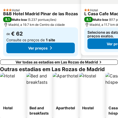
Tetuán
Paseo de la Castellana
Sol Metro Station
Hotel
Praça da Cibeles
Hotel
3 Estrelas
2 Estrelas
B&B Hotel Madrid Pinar de las Rozas
L Casa Cafe Madr
Centro Comercial Gran Vía de Hortaleza
Santiago Bernabéu Metro Station
8,1
8,1
Muito boa
(
5.237 pontuações
)
Muito boa
(
617 
Madrid, a 19.7 km de Centro da cidade
Madrid, a 11.7 km 
Selecione as dat
€ 62
de
preços exatos.
Consulte os preços de
1 site
Ver p
Ver preços
Ver todas as estadias em Las Rozas de Madrid
Outras estadias em Las Rozas de Madrid
Hotel
Bed and
Aparthotel
Hostel
Casa
breakfasts
hósp