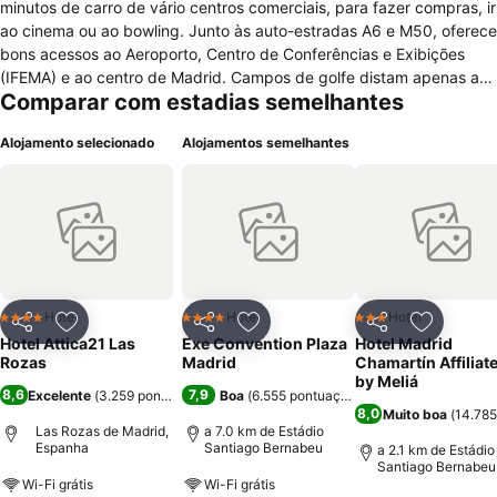
minutos de carro de vário centros comerciais, para fazer compras, ir
ao cinema ou ao bowling. Junto às auto-estradas A6 e M50, oferece
bons acessos ao Aeroporto, Centro de Conferências e Exibições
(IFEMA) e ao centro de Madrid. Campos de golfe distam apenas a
Comparar com estadias semelhantes
10 minutos e encontram-se Escorial, Navacerrada e Segóvia. O
Gran Las Rozas é para não-fumadores, excepto nas áreas
Alojamento selecionado
Alojamentos semelhantes
devidamente assinaladas. O Hotel tem cafetaria e restaurante,
oferece pratos da época confeccionados com produtos frescos e
de qualidade, e dispõe ainda de acesso a internet (serviço
pago),serviço de Amas, bar, centro financeiro, cofre, elevador,
estacionamento, jardim infantil, lavandaria, recepção 24 horas, salas
de conferências e de banquetes, serviço de quartos e terraço.
Dispõe ainda de ginásio, solário, sauna, banho turco e jacuzzi, e
está habilitado para receber e alojar deficientes motores. O Hotel
Hotel
Hotel
Hotel
4 Estrelas
4 Estrelas
3 Estrelas
Partilhar
Adicionar aos favoritos
Partilhar
Adicionar aos favoritos
Partilhar
Adicionar
tem 90 quartos standard (simples e duplos) e 3 suites júnior, que
Hotel Attica21 Las
Exe Convention Plaza
Hotel Madrid
incluem acesso wi-fi, aquecedor, ar condicionado, quarto de banho
Rozas
Madrid
Chamartín Affiliat
com chuveiro, tv satélite, cofre, janelas isolantes e com abertura,
by Meliá
8,6
7,9
Excelente
(
3.259 pontuações
)
Boa
(
6.555 pontuações
)
mesa de escritório, secador e telefone.
8,0
Muito boa
(
14.785
Las Rozas de Madrid,
a 7.0 km de Estádio
Espanha
Santiago Bernabeu
a 2.1 km de Estádio
Santiago Bernabeu
Wi-Fi grátis
Wi-Fi grátis