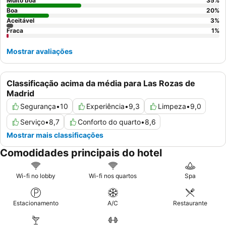
Muito boa
35
%
Boa
20
%
Aceitável
3
%
Fraca
1
%
Mostrar avaliações
Classificação acima da média para Las Rozas de
Madrid
Segurança
•
10
Experiência
•
9,3
Limpeza
•
9,0
Serviço
•
8,7
Conforto do quarto
•
8,6
Mostrar mais classificações
Comodidades principais do hotel
Wi-fi no lobby
Wi-fi nos quartos
Spa
Estacionamento
A/C
Restaurante