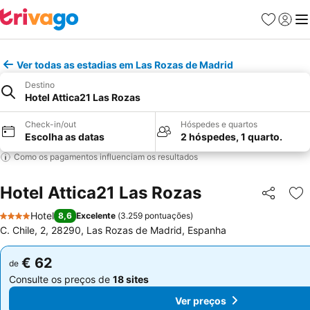
Favoritos
Iniciar
Me
Ver todas as estadias em Las Rozas de Madrid
Destino
Hotel Attica21 Las Rozas
Check-in/out
Hóspedes e quartos
Escolha as datas
2 hóspedes, 1 quarto.
Como os pagamentos influenciam os resultados
Hotel Attica21 Las Rozas
Partilhar
Ad
Hotel
8,6
Excelente
(
3.259 pontuações
)
4 Estrelas
C. Chile, 2, 28290, Las Rozas de Madrid, Espanha
€ 62
€ 62
de
de
Consulte os preços de
18 sites
Consulte os preços de
18 sites
Ver preços
Ver preços