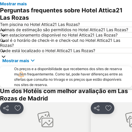
Mostrar mais
Metropolitano Metro Station
Chamartín
Perguntas frequentes sobre Hotel Attica21
Estação de Atocha
Praça Central /maior
Las Rozas
De Chueca
Madrid
Tem piscina no Hotel Attica21 Las Rozas?
Animais de estimação são permitidos no Hotel Attica21 Las Rozas?
Madrid Arena
Parque de Atracciones de Madrid
Tem estacionamento disponível no Hotel Attica21 Las Rozas?
Qual é o horário de check-in e check-out no Hotel Attica21 Las
Parque Retiro
Palacio de Vistalegre
Rozas?
Caja Mágica
Museu Nacional do Prado
Onde está localizado o Hotel Attica21 Las Rozas?
Chamberí
Villaverde
Mostrar mais
Casino Gran Vía
Calle Serrano
Os preços e a disponibilidade que recebemos dos sites de reserva
mudam frequentemente. Como tal, pode haver diferenças entre as
Praça da Espanha
San Blas
ofertas que consulta no trivago e os preços que estão disponíveis
Praça de touros das Ventas
Ibiza
nos sites de reserva.
Um dos Hotéis com melhor avaliação em Las
Atocha Metro Station
Sol
Rozas de Madrid
Carabanchel
Malasaña
Gran Vía Metro Station
Retiro
Partilhar
Adicionar aos favoritos
Partilhar
Adicionar 
Goya
Aeropuerto
Metropolitano Club Deportivo
Circuito del Jarama