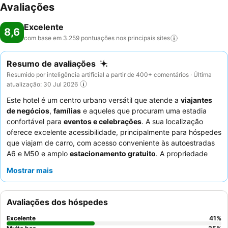
Avaliações
Excelente
8,6
com base em 3.259 pontuações nos principais
sites
Resumo de avaliações
Resumido por inteligência artificial a partir de 400+ comentários · Última
atualização: 30 Jul 2026
Este hotel é um centro urbano versátil que atende a
viajantes
de negócios
,
famílias
e aqueles que procuram uma estadia
confortável para
eventos e celebrações
. A sua localização
oferece excelente acessibilidade, principalmente para hóspedes
que viajam de carro, com acesso conveniente às autoestradas
A6 e M50 e amplo
estacionamento gratuito
. A propriedade
possui instalações impecáveis, incluindo espaçosas salas de
Mostrar mais
reunião e um encantador
jardim com gazebos
. Os hóspedes
elogiam consistentemente a
equipe do hotel
pela sua simpatia
excecional e o
buffet de pequeno-almoço
pela sua variedade e
Avaliações dos hóspedes
por ser completo. Para uma experiência mais tranquila,
considere solicitar um quarto virado para o jardim.
Excelente
41
%