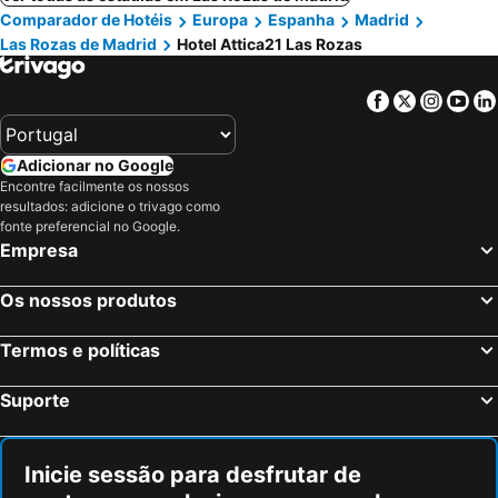
Comparador de Hotéis
Europa
Espanha
Madrid
Las Rozas de Madrid
Hotel Attica21 Las Rozas
Facebook
Twitter
Insta
Yo
Adicionar no Google
Encontre facilmente os nossos
resultados: adicione o trivago como
fonte preferencial no Google.
Empresa
Os nossos produtos
Termos e políticas
Suporte
Inicie sessão para desfrutar de