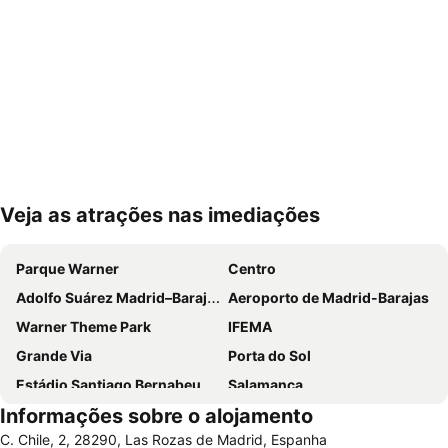
Veja as atrações nas imediações
Ampliar mapa
Parque Warner
Centro
Adolfo Suárez Madrid–Barajas Airport
Aeroporto de Madrid-Barajas
Warner Theme Park
IFEMA
Grande Via
Porta do Sol
Estádio Santiago Bernabeu
Salamanca
Informações sobre o alojamento
Atocha
Estación Sur
C. Chile, 2, 28290, Las Rozas de Madrid, Espanha
Estadio Metropolitano Metro Station
Barajas