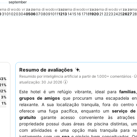
terdag, augustus 29
307
9
donderdag, september 03
€ 300
donderdag, september 10
€ 297
1
tus 22
rdag, augustus 27
s 20
dag, augustus 28
5
maandag, augustus 31
€ 272
tus 23
woensdag, september 02
€ 254
gustus 24
zondag, augustus 30
€ 241
september
dinsdag, september 01
€ 227
vrijdag, september 04
Não há preço disponível para esta data
zaterdag, september 05
Não há preço disponível para esta data
vrijdag, september 11
Não há preço disponível para esta
vrijdag, september 1
Não há preço disponí
zondag, septemb
Não há preço dis
vrijdag
Não há 
o
ma
di
wo
do
vr
za
zo
ma
di
wo
do
vr
za
zo
ma
di
wo
do
vr
za
zo
ma
di
wo
do
vr
za
zo
ma
0
31
01
02
03
04
05
06
07
08
09
10
11
12
13
14
15
16
17
18
19
20
21
22
23
24
25
26
27
28
Resumo de avaliações
Resumido por inteligência artificial a partir de 1.000+ comentários · Ú
63
%
atualização: 30 Jul 2026
21
%
12
%
Este hotel é um refúgio vibrante, ideal para
famílias
3
%
grupos de amigos
que procuram uma escapadela env
1
%
relaxante. A sua localização tranquila, fora do centro
oferece uma fuga pacífica, enquanto um
serviço de
gratuito
garante acesso conveniente às atrações 
propriedade possui duas áreas de piscina distintas, u
com atividades e uma opção mais tranquila para re
juntamente com um
spa
e ginásio bem conceituados. O