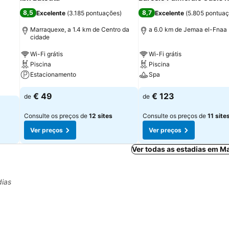
8,5
8,7
Excelente
(
3.185 pontuações
)
Excelente
(
5.805 pontua
Marraquexe, a 1.4 km de Centro da
a 6.0 km de Jemaa el-Fnaa
cidade
Wi-Fi grátis
Wi-Fi grátis
Piscina
Piscina
Estacionamento
Spa
€ 49
€ 123
de
de
Consulte os preços de
12 sites
Consulte os preços de
11 site
Ver preços
Ver preços
Ver todas as estadias em M
dias
zondag, september 06
€ 463
woensdag,
€ 447
donderdag, september
€ 441
woensdag, september 16
€ 436
donderda
€ 438
dinsdag, september 08
€ 433
woensdag, september 09
€ 434
zaterdag, septembe
€ 432
zate
€ 41
zondag, september 13
€ 406
zo
€ 
maandag, sept
€ 374
dinsdag, sep
€ 374
dinsdag, september 15
€ 370
zaterdag, september 12
€ 344
ugustus 25
maandag, september 07
€ 331
m
€
g, augustus 26
maandag, september 14
€ 325