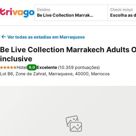
Destino
Check-in/out
Escolha as 
Ver todas as estadias em Marraquexe
Be Live Collection Marrakech Adults O
inclusive
Hotel
Excelente
(
10.359 pontuações
)
9,0
5 Estrelas
Lot B6, Zone de Zahrat, Marraquexe, 40000, Marrocos