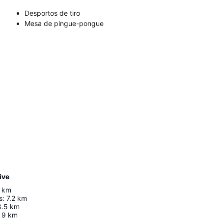
Desportos de tiro
Mesa de pingue-pongue
ive
km
s
:
7.2
km
8.5
km
9
km