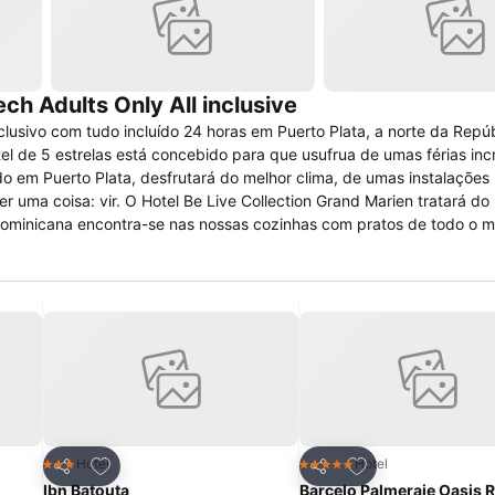
ch Adults Only All inclusive
clusivo com tudo incluído 24 horas em Puerto Plata, a norte da Repú
el de 5 estrelas está concebido para que usufrua de umas férias inc
ma coisa: vir. O Hotel Be Live Collection Grand Marien tratará do resto
 dominicana encontra-se nas nossas cozinhas com pratos de todo o 
tranquilidade.
jardins, terraços… e a magnífica praia Costa Dorada. Ideal para pass
itos
Adicionar aos favoritos
Adicionar aos fav
Hotel
Hotel
3 Estrelas
5 Estrelas
Partilhar
Partilhar
Ibn Batouta
Barcelo Palmeraie Oasis 