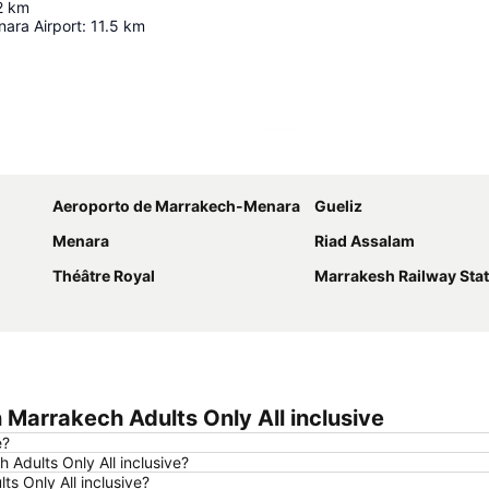
2
km
ara Airport
:
11.5
km
Ampliar mapa
Aeroporto de Marrakech-Menara
Gueliz
Menara
Riad Assalam
Théâtre Royal
Marrakesh Railway Sta
 Marrakech Adults Only All inclusive
e?
 Adults Only All inclusive?
s Only All inclusive?