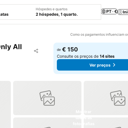
Hóspedes e quartos
PT · €
In
datas
2 hóspedes, 1 quarto.
Como os pagamentos influenciam os
nly All
€ 150
Adicionar aos favoritos
de
Partilhar
Consulte os preços de
14 sites
Ver preços