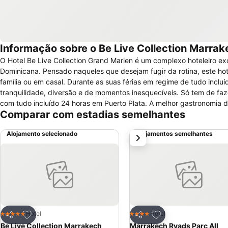
Informação sobre o Be Live Collection Marrake
O Hotel Be Live Collection Grand Marien é um complexo hoteleiro ex
Dominicana. Pensado naqueles que desejam fugir da rotina, este hot
família ou em casal. Durante as suas férias em regime de tudo incluído em Puerto Plata, desfrutará do melhor clima, de umas instalações luxuosas,
tranquilidade, diversão e de momentos inesquecíveis. Só tem de fazer u
com tudo incluído 24 horas em Puerto Plata. A melhor gastronomia
Comparar com estadias semelhantes
México, Europa, Brasil e um delicioso Gourmet, em regime de tudo incluído. Hotel na praia Costa Dorada. Descanso, diversão e 
Encontrará tudo no Hotel Be Live Collection Grand Marien: piscinas, 
Alojamento selecionado
Alojamentos semelhantes
próximo
deitado, a desfrutar do som do mar.
Adicionar aos favoritos
Adicionar aos favor
Hotel
Hotel
5 Estrelas
4 Estrelas
Partilhar
Partilhar
Be Live Collection Marrakech
Marrakech Ryads Parc All