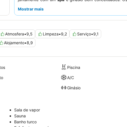
elogiam consistentemente os
funcionários simpáticos e 
Mostrar mais
e as diversas ofertas culinárias, incluindo uma grande v
opções frescas e saborosas no buffet e um aclamado
Para uma experiência melhorada, considere reservar um 
acesso direto à piscina
para desfrutar diretamente da pis
Atmosfera
•
9,5
Limpeza
•
9,2
Serviço
•
9,1
Alojamento
•
8,9
tos
Piscina
to
A/C
Ginásio
Sala de vapor
Sauna
Banho turco