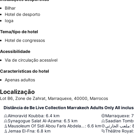
Bilhar
Hotel de desporto
Ioga
Tema/tipo de hotel
Hotel de congressos
Acessibilidade
Via de circulação acessível
Características do hotel
Apenas adultos
Localização
Lot B6, Zone de Zahrat, Marraquexe, 40000, Marrocos
Distância de Be Live Collection Marrakech Adults Only All inclus
Almoravid Koubba
:
6.4
km
Marraquexe
:
7
Synagogue Salat Al-Azama
:
6.5
km
Saadian Tomb
Mausoleum Of Sidi Abou Faris Abdelaziz Tebbâa
:
6.6
km
ملعب الحارثي
:
Jemaa El-Fna
:
6.8
km
Théâtre Royal
: