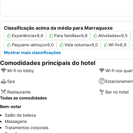
Classificação acima da média para Marraquexe
Experiência
•
9,6
Para famílias
•
9,6
Atividades
•
9,5
Pequeno-almoço
•
9,0
Vida noturna
•
9,0
Wi-fi
•
8,9
Mostrar mais classificações
Comodidades principais do hotel
Wi-fi no lobby
Wi-fi nos quar
Spa
Estacionamen
Restaurante
Bar no hotel
Todas as comodidades
Bem-estar
Salão de beleza
Massagens
Tratamentos corporais