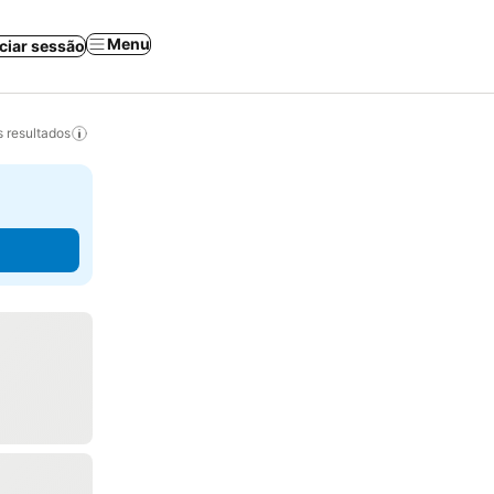
Menu
iciar sessão
 resultados