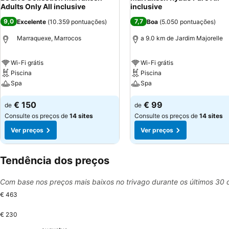
Adults Only All inclusive
inclusive
9,0
7,7
Excelente
(
10.359 pontuações
)
Boa
(
5.050 pontuações
)
Marraquexe, Marrocos
a 9.0 km de Jardim Majorelle
Wi-Fi grátis
Wi-Fi grátis
Piscina
Piscina
Spa
Spa
€ 150
€ 99
de
de
Consulte os preços de
14 sites
Consulte os preços de
14 sites
Ver preços
Ver preços
Tendência dos preços
Com base nos preços mais baixos no trivago durante os últimos 30 
€ 463
€ 230
zaterdag, augustus 15
€ 392
zondag, augustus 16
€ 353
dinsdag, a
€ 335
woensda
€ 328