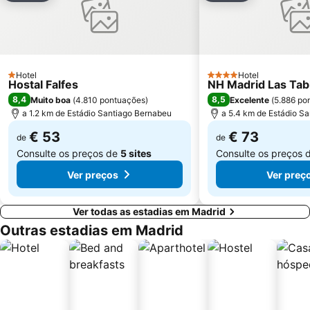
Carabanchel
Malasaña
Gran Vía Metro Station
Retiro
Goya
Aeropuerto
Metropolitano Club Deportivo
Circuito del Jarama
Hotel
Hotel
1 Estrelas
Sol Metro Station
Paseo de la Castellana
4 Estrelas
Hostal Falfes
NH Madrid Las Tab
8,4
8,5
Muito boa
(
4.810 pontuações
)
Excelente
(
5.886 po
Tetuán
Praça da Cibeles
a 1.2 km de Estádio Santiago Bernabeu
a 5.4 km de Estádio S
Centro Comercial Gran Vía de Hortaleza
Santiago Bernabéu Metro Station
€ 53
€ 73
de
de
Consulte os preços de
5 sites
Consulte os preços 
Ver preços
Ver preç
Ver todas as estadias em Madrid
Outras estadias em Madrid