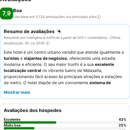
Boa
7,9
com base em 3.134 pontuações nos principais
sites
Resumo de avaliações
Resumido por inteligência artificial a partir de 500+ comentários · Última
atualização: 30 Jul 2026
Este hotel é um centro urbano versátil que atende igualmente a
turistas
e
viajantes de negócios
, oferecendo uma estadia
moderna e eficiente. O seu maior trunfo é a sua
excelente
localização central
no vibrante bairro de Malasaña,
proporcionando fácil acesso às principais atrações e estações
de metro. O hotel dispõe de um conveniente
sistema de
entrada por teclado
e um processo de auto check-in
Mostrar mais
simplificado, aumentando a sensação de privacidade e
segurança. Os hóspedes elogiam consistentemente os
funcionários atenciosos e prestativos
, que estão prontamente
Avaliações dos hóspedes
disponíveis via WhatsApp para quaisquer questões, e apreciam
o pequeno-almoço simples, mas satisfatório, que inclui sumo de
Excelente
43
%
laranja fresco e torradas saborosas entregues diretamente no
Muito boa
25
%