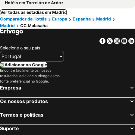
Hotéis em Torrejón de Ardoz
Ver todas as estadias em Madrid
Comparador de Hotéis
Europa
Espanha
Madrid
Madrid
CC Malasaña
Facebook
Twitter
Insta
Yo
Selecione o seu país
Adicionar no Google
Encontre facilmente os nossos
resultados: adicione o trivago como
fonte preferencial no Google.
Empresa
Os nossos produtos
Termos e políticas
Suporte