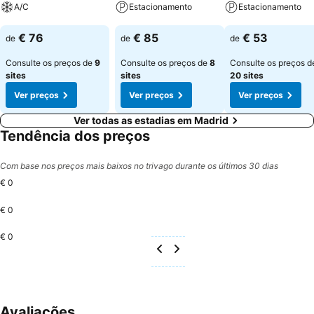
A/C
Estacionamento
Estacionamento
Ver preços
Ver preços
Ver preços
€ 76
€ 85
€ 53
de
de
de
Consulte os preços de
9
Consulte os preços de
8
Consulte os preços d
sites
sites
20 sites
Ver preços
Ver preços
Ver preços
Ver todas as estadias em Madrid
Tendência dos preços
Com base nos preços mais baixos no trivago durante os últimos 30 dias
€ 0
€ 0
€ 0
Avaliações