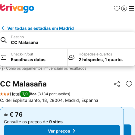
Favoritos
Iniciar
Me
Ver todas as estadias em Madrid
Destino
CC Malasaña
Check-in/out
Hóspedes e quartos
Escolha as datas
2 hóspedes, 1 quarto.
Como os pagamentos influenciam os resultados
CC Malasaña
Partilhar
Ad
Hotel
7,9
Boa
(
3.134 pontuações
)
3 Estrelas
C. del Espíritu Santo, 18, 28004, Madrid, Espanha
€ 76
€ 76
de
de
Consulte os preços de
9 sites
Consulte os preços de
9 sites
Ver preços
Ver preços