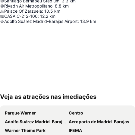
Santiago Bernabeu Stadium
:
3.3
km
Riyadh Air Metropolitano
:
8.8
km
Palace Of Zarzuela
:
10.5
km
CASA C-212-100
:
12.2
km
Adolfo Suárez Madrid-Barajas Airport
:
13.9
km
Veja as atrações nas imediações
Ampliar mapa
Parque Warner
Centro
Adolfo Suárez Madrid–Barajas Airport
Aeroporto de Madrid-Barajas
Warner Theme Park
IFEMA