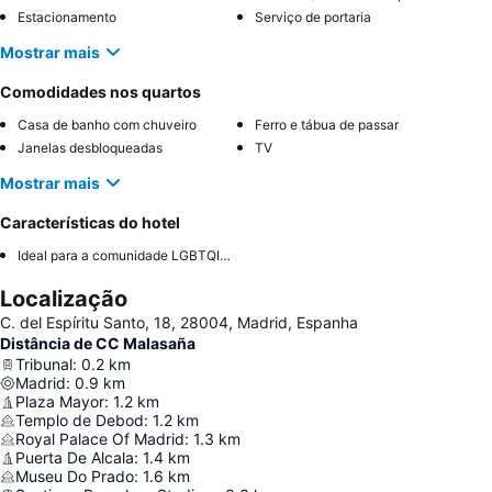
Estacionamento
Serviço de portaria
Mostrar mais
Comodidades nos quartos
Casa de banho com chuveiro
Ferro e tábua de passar
Janelas desbloqueadas
TV
Mostrar mais
Características do hotel
Ideal para a comunidade LGBTQIA+
Localização
C. del Espíritu Santo, 18, 28004, Madrid, Espanha
Distância de CC Malasaña
Tribunal
:
0.2
km
Madrid
:
0.9
km
Plaza Mayor
:
1.2
km
Templo de Debod
:
1.2
km
Royal Palace Of Madrid
:
1.3
km
Puerta De Alcala
:
1.4
km
Museu Do Prado
:
1.6
km