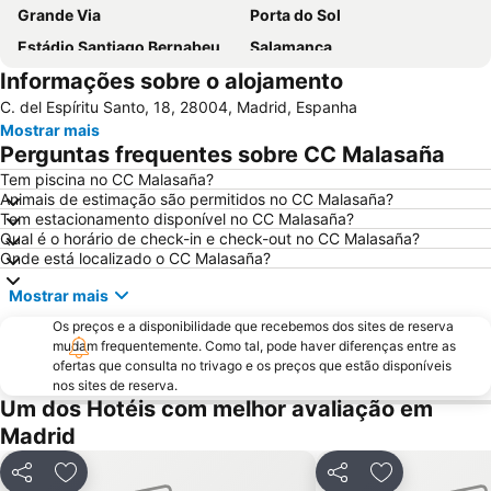
Grande Via
Porta do Sol
Estádio Santiago Bernabeu
Salamanca
Informações sobre o alojamento
Atocha
Estación Sur
C. del Espíritu Santo, 18, 28004, Madrid, Espanha
Estadio Metropolitano Metro Station
Barajas
Mostrar mais
Metropolitano Metro Station
Chamartín
Perguntas frequentes sobre CC Malasaña
Estação de Atocha
Praça Central /maior
Tem piscina no CC Malasaña?
Animais de estimação são permitidos no CC Malasaña?
De Chueca
Madrid
Tem estacionamento disponível no CC Malasaña?
Madrid Arena
Parque de Atracciones de Madrid
Qual é o horário de check-in e check-out no CC Malasaña?
Onde está localizado o CC Malasaña?
Parque Retiro
Palacio de Vistalegre
Mostrar mais
Caja Mágica
Museu Nacional do Prado
Os preços e a disponibilidade que recebemos dos sites de reserva
Chamberí
Villaverde
mudam frequentemente. Como tal, pode haver diferenças entre as
Casino Gran Vía
Calle Serrano
ofertas que consulta no trivago e os preços que estão disponíveis
nos sites de reserva.
Praça da Espanha
San Blas
Um dos Hotéis com melhor avaliação em
Praça de touros das Ventas
Ibiza
Madrid
Atocha Metro Station
Sol
Partilhar
Adicionar aos favoritos
Partilhar
Adicionar aos