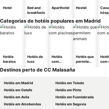
Hotel
Bed and
Aparthotel
Hostel
Casa
breakfasts
hósp
Categorias de hotéis populares em Madrid
Hotéis
Hotéis de
Hotéis
Hotéis que
Hoté
baratos
luxo
com
permitem
com 
piscinas
animais
Destinos perto de CC Malasaña
Hotéis em Madrid
Hotéis em Toledo
Hotéis em Getafe
Hotéis em Pinto
Hotéis em Avila
Hotéis em Fuenlabrada
Hotéis em Alcobendas
Hotéis em Segovia