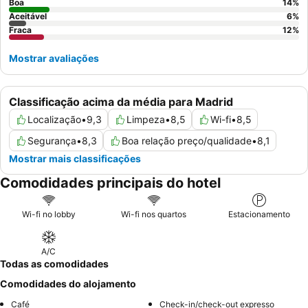
quarto. Para uma experiência mais tranquila, os hóspedes
Boa
14
%
Aceitável
6
%
devem solicitar um quarto virado para o lado oposto da rua para
Fraca
12
%
minimizar o ruído potencial.
Mostrar avaliações
Classificação acima da média para Madrid
Localização
•
9,3
Limpeza
•
8,5
Wi-fi
•
8,5
Segurança
•
8,3
Boa relação preço/qualidade
•
8,1
Mostrar mais classificações
Comodidades principais do hotel
Wi-fi no lobby
Wi-fi nos quartos
Estacionamento
A/C
Todas as comodidades
Comodidades do alojamento
Café
Check-in/check-out expresso