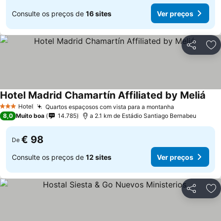
Consulte os preços de
16 sites
Ver preços
Partilhar
Ad
Hotel Madrid Chamartín Affiliated by Meliá
Ver
Hotel
Quartos espaçosos com vista para a montanha
Ver preços
3 Estrelas
8,0
Muito boa
14.785
a 2.1 km de Estádio Santiago Bernabeu
€ 98
De
Consulte os preços de
12 sites
Ver preços
Partilhar
Ad