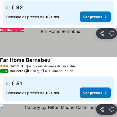
€ 92
De
Consulte os preços de
18 sites
Ver preços
Escolha popular
Partilhar
Ad
Far Home Bernabeu
Ver preços
Hostel
Quartos estúdio em estilo industrial
Ver preços
3 Estrelas
8,6
Excelente
6.817
a 0.8 km de Tetuán
€ 51
De
Consulte os preços de
13 sites
Ver preços
Partilhar
Ad