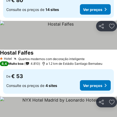
€ 80
De
Consulte os preços de
14 sites
Ver preços
Partilhar
Ad
Hostal Falfes
Ver preços
Hotel
Quartos modernos com decoração inteligente
Ver preços
1 Estrelas
8,4
Muito boa
4.810
a 1.2 km de Estádio Santiago Bernabeu
€ 53
De
Consulte os preços de
4 sites
Ver preços
Partilhar
Ad