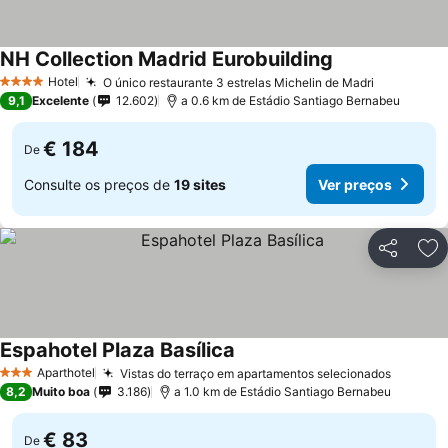
NH Collection Madrid Eurobuilding
Ver preços
Hotel
O único restaurante 3 estrelas Michelin de Madri
Ver preço
4 Estrelas
9,1
Excelente
12.602
a 0.6 km de Estádio Santiago Bernabeu
€ 184
De
Consulte os preços de
19 sites
Ver preços
Partilhar
Ad
Espahotel Plaza Basílica
Ver preços
Aparthotel
Vistas do terraço em apartamentos selecionados
Ver pre
3 Estrelas
8,2
Muito boa
3.186
a 1.0 km de Estádio Santiago Bernabeu
€ 83
De