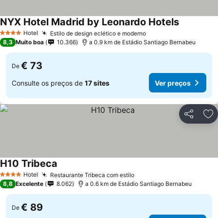
NYX Hotel Madrid by Leonardo Hotels
Ver preço
Hotel
Estilo de design eclético e moderno
Ver preços
4 Estrelas
8,3
Muito boa
10.366
a 0.9 km de Estádio Santiago Bernabeu
€ 73
De
Consulte os preços de
17 sites
Ver preços
Partilhar
Ad
H10 Tribeca
Ver preços
Hotel
Restaurante Tribeca com estilo
Ver preços
4 Estrelas
8,8
Excelente
8.062
a 0.6 km de Estádio Santiago Bernabeu
€ 89
De