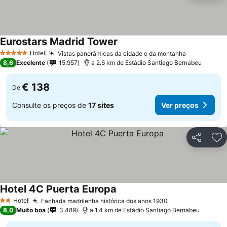
Eurostars Madrid Tower
Ver preços
Hotel
Vistas panorâmicas da cidade e da montanha
Ver preços
5 Estrelas
8,6
Excelente
15.957
a 2.6 km de Estádio Santiago Bernabeu
€ 138
De
Consulte os preços de
17 sites
Ver preços
Partilhar
Ad
Hotel 4C Puerta Europa
Ver preços
Hotel
Fachada madrilenha histórica dos anos 1930
Ver preços
2 Estrelas
8,0
Muito boa
3.489
a 1.4 km de Estádio Santiago Bernabeu