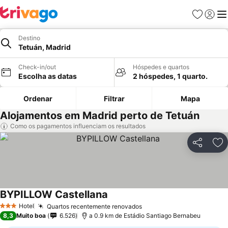
Favoritos
Iniciar
Me
Destino
Tetuán, Madrid
Check-in/out
Hóspedes e quartos
Escolha as datas
2 hóspedes, 1 quarto.
Ordenar
Filtrar
Mapa
Alojamentos em Madrid perto de Tetuán
Como os pagamentos influenciam os resultados
Partilhar
Ad
BYPILLOW Castellana
Ver preços
Hotel
Quartos recentemente renovados
Ver preços
3 Estrelas
8,3
Muito boa
6.526
a 0.9 km de Estádio Santiago Bernabeu