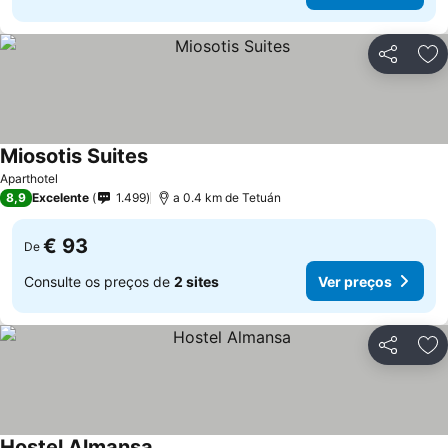
Partilhar
Ad
Miosotis Suites
Ver preços
Aparthotel
8,9
Excelente
1.499
a 0.4 km de Tetuán
€ 93
De
Consulte os preços de
2 sites
Ver preços
Partilhar
Ad
Hostel Almansa