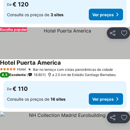
€ 120
De
Consulte os preços de
3 sites
Ver preços
Escolha popular
Partilhar
Ad
Hotel Puerta America
Ver preços
Hotel
Bar no terraço com vistas panorâmicas da cidade
Ver pre
5 Estrelas
8,5
Excelente
18.801
a 2.0 km de Estádio Santiago Bernabeu
€ 110
De
Consulte os preços de
16 sites
Ver preços
Partilhar
Ad