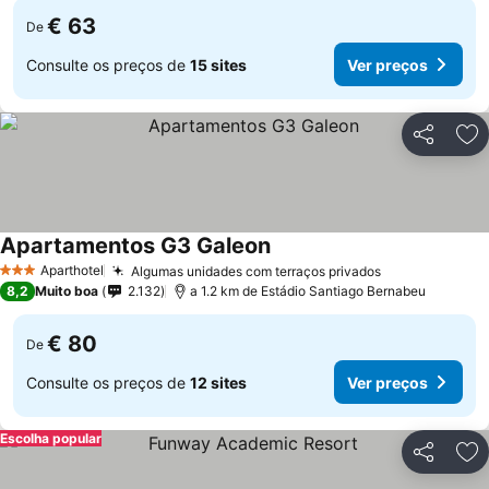
€ 63
De
Consulte os preços de
15 sites
Ver preços
Partilhar
Ad
Apartamentos G3 Galeon
Ver preços
Aparthotel
Algumas unidades com terraços privados
Ver preços
3 Estrelas
8,2
Muito boa
2.132
a 1.2 km de Estádio Santiago Bernabeu
€ 80
De
Consulte os preços de
12 sites
Ver preços
Escolha popular
Partilhar
Ad