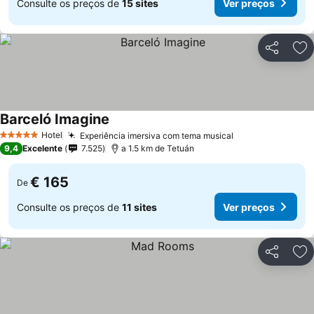
Consulte os preços de
15 sites
Ver preços
Partilhar
Ad
Barceló Imagine
Ver preços
Hotel
Experiência imersiva com tema musical
Ver preços
5 Estrelas
9,4
Excelente
7.525
a 1.5 km de Tetuán
€ 165
De
Consulte os preços de
11 sites
Ver preços
Partilhar
Ad