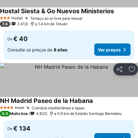
Hostal Siesta & Go Nuevos Ministerios
Ver preço
Hostel
Terraço ao ar livre para relaxar
Ver preços
3 Estrelas
7,4
2.412
a 1.4 km de Tetuán
€ 40
De
Consulte os preços de
8 sites
Ver preços
Partilhar
Ad
NH Madrid Paseo de la Habana
Ver preços
Hotel
Culinária mediterrânea e tapas
Ver preços
4 Estrelas
8,0
Muito boa
4.822
a 0.6 km de Estádio Santiago Bernabeu
€ 134
De