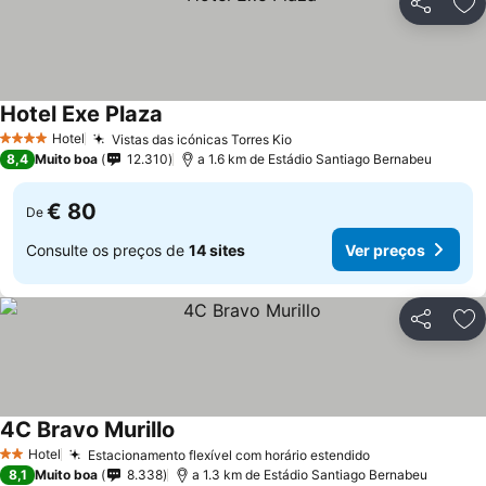
Partilhar
Ad
Hotel Exe Plaza
Ver preços
Hotel
Vistas das icónicas Torres Kio
Ver preços
4 Estrelas
8,4
Muito boa
12.310
a 1.6 km de Estádio Santiago Bernabeu
€ 80
De
Consulte os preços de
14 sites
Ver preços
Partilhar
Ad
4C Bravo Murillo
Ver preços
Hotel
Estacionamento flexível com horário estendido
Ver preços
2 Estrelas
8,1
Muito boa
8.338
a 1.3 km de Estádio Santiago Bernabeu