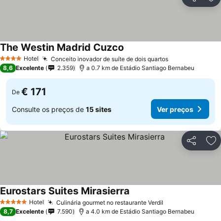
Partilhar
Ad
The Westin Madrid Cuzco
Ver preços
Hotel
Conceito inovador de suíte de dois quartos
Ver preços
4 Estrelas
8,6
Excelente
2.359
a 0.7 km de Estádio Santiago Bernabeu
€ 171
De
Consulte os preços de
15 sites
Ver preços
Partilhar
Ad
Eurostars Suites Mirasierra
Ver preços
Hotel
Culinária gourmet no restaurante Verdil
Ver preços
5 Estrelas
8,7
Excelente
7.590
a 4.0 km de Estádio Santiago Bernabeu