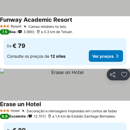
Funway Academic Resort
Ver preços
Resort
Camas retráteis no teto
Ver preços
3 Estrelas
7,5
Boa
3.990
a 0.3 km de Tetuán
€ 79
De
Consulte os preços de
12 sites
Ver preços
Partilhar
Ad
Erase un Hotel
Ver preços
Hotel
Decoração e mensagens inspiradas em contos de fadas
Ver p
3 Estrelas
8,6
Excelente
12.701
a 1.4 km de Estádio Santiago Bernabeu