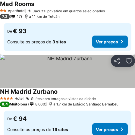
Mad Rooms
Ver preços
Aparthotel
Jacuzzi privativo em quartos selecionados
Ver preços
2 Estrelas
7,2
17
a 1.1 km de Tetuán
€ 93
De
Consulte os preços de
3 sites
Ver preços
Partilhar
Ad
NH Madrid Zurbano
Ver preços
Hotel
Suítes com terraços e vistas da cidade
Ver preços
4 Estrelas
8,4
Muito boa
8.600
a 1.7 km de Estádio Santiago Bernabeu
€ 94
De
Consulte os preços de
19 sites
Ver preços