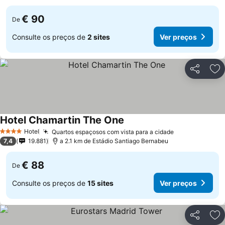
€ 90
De
Consulte os preços de
2 sites
Ver preços
Partilhar
Ad
Hotel Chamartin The One
Ver preços
Hotel
Quartos espaçosos com vista para a cidade
Ver preços
4 Estrelas
7,4
19.881
a 2.1 km de Estádio Santiago Bernabeu
€ 88
De
Consulte os preços de
15 sites
Ver preços
Partilhar
Ad