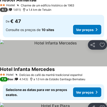
Ver preços
Hostel
Charme de um edifício histórico de 1963
Ver preços
2 Estrelas
6,1
1.611
a 1.4 km de Tetuán
€ 47
De
Consulte os preços de
10 sites
Ver preços
Partilhar
Ad
Hotel Infanta Mercedes
Ver preços
Hotel
Delícias do café da manhã tradicional espanhol
Ver preços
2 Estrelas
7,8
Boa
4.143
a 1.0 km de Estádio Santiago Bernabeu
Selecione as datas para ver os preços
Ver preços
exatos.