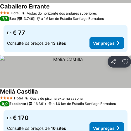
Caballero Errante
Ver preços
Hotel
Vistas do horizonte dos andares superiores
Ver preços
3 Estrelas
7,7
Boa
3.749
a 1.6 km de Estádio Santiago Bernabeu
€ 77
De
Consulte os preços de
13 sites
Ver preços
Partilhar
Ad
Meliá Castilla
Ver preços
Hotel
Oásis de piscina externa sazonal
Ver preços
4 Estrelas
9,0
Excelente
16.361
a 1.0 km de Estádio Santiago Bernabeu
€ 170
De
Consulte os preços de
16 sites
Ver preços