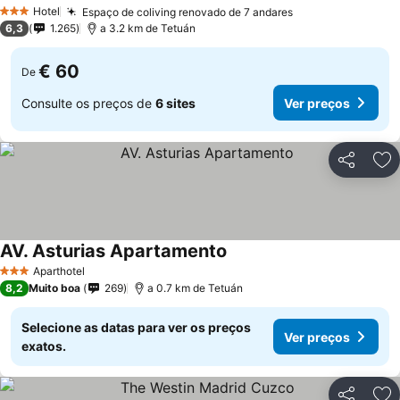
Ver preços
Hotel
Espaço de coliving renovado de 7 andares
Ver preços
3 Estrelas
6,3
1.265
a 3.2 km de Tetuán
€ 60
De
Consulte os preços de
6 sites
Ver preços
Partilhar
Ad
AV. Asturias Apartamento
Ver preços
Aparthotel
3 Estrelas
8,2
Muito boa
269
a 0.7 km de Tetuán
Selecione as datas para ver os preços
Ver preços
exatos.