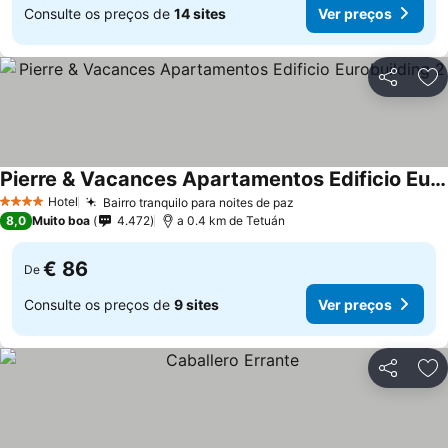
Consulte os preços de
14 sites
Ver preços
Partilhar
Ad
Pierre & Vacances Apartamentos Edificio Eurobuilding 2
Ver preços
Hotel
Bairro tranquilo para noites de paz
Ver preços
4 Estrelas
8,0
Muito boa
4.472
a 0.4 km de Tetuán
€ 86
De
Consulte os preços de
9 sites
Ver preços
Partilhar
Ad