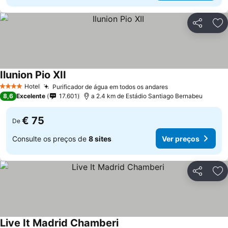
Partilhar
Ad
Ilunion Pio XII
Ver preços
Hotel
Purificador de água em todos os andares
Ver preços
4 Estrelas
8,6
Excelente
17.601
a 2.4 km de Estádio Santiago Bernabeu
€ 75
De
Consulte os preços de
8 sites
Ver preços
Partilhar
Ad
Live It Madrid Chamberi