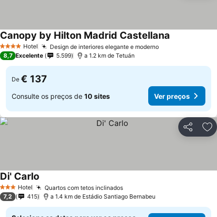
Canopy by Hilton Madrid Castellana
Ver preços
Hotel
Design de interiores elegante e moderno
Ver preços
4 Estrelas
8,7
Excelente
5.599
a 1.2 km de Tetuán
€ 137
De
Consulte os preços de
10 sites
Ver preços
Partilhar
Ad
Di' Carlo
Ver preços
Hotel
Quartos com tetos inclinados
Ver preços
3 Estrelas
7,2
415
a 1.4 km de Estádio Santiago Bernabeu