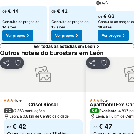
A/C
Ver preços
€ 44
€ 42
de
de
Ver preços
€ 66
de
Consulte os preços de
Consulte os preços de
Consulte os preços d
14 sites
13 sites
18 sites
Ver preços
Ver preços
Ver preços
Ver todas as estadias em León
Outros hotéis do Eurostars em León
Partilhar
Adicionar aos favoritos
Partilhar
Adicionar aos
Hotel
Hotel
3 Estrelas
3 Estrelas
Crisol Riosol
Aparthotel Exe C
7,3
8,6
(
7.363 pontuações
)
Excelente
(
4.807 po
León, a 0.8 km de Centro da cidade
León, a 1.6 km de Cent
€ 42
€ 47
de
de
Consulte os preços de
13 sites
Consulte os preços 