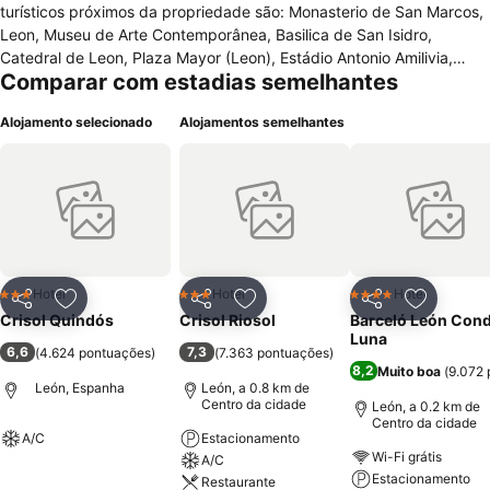
turísticos próximos da propriedade são: Monasterio de San Marcos,
Leon, Museu de Arte Contemporânea, Basilica de San Isidro,
Catedral de Leon, Plaza Mayor (Leon), Estádio Antonio Amilivia,
Comparar com estadias semelhantes
Leon Arena e muito mais. O aeroporto mais próximo do hotel é o
aeroporto Leon Airport (LEN). O hotel oferece aos hospedes em
Alojamento selecionado
Alojamentos semelhantes
geral, serviços como: controlador de temperatura, acesso à internet
– sem fio, café da manhã disponível (sobretaxa) e restaurante.
Todos os quartos do hotel possuem obrigatoriamente acesso sem
fio à Internet, serviço de quarto(horário limitado), ar condicionado,
mesa de escritório, serviço de TV a cabo, telefone e janelas com
vistas.
Hotel
Hotel
Hotel
3 Estrelas
3 Estrelas
4 Estrelas
Partilhar
Adicionar aos favoritos
Partilhar
Adicionar aos favoritos
Partilhar
Adicionar
Crisol Quindós
Crisol Riosol
Barceló León Con
Luna
6,6
7,3
(
4.624 pontuações
)
(
7.363 pontuações
)
8,2
Muito boa
(
9.072 
León, Espanha
León, a 0.8 km de
Centro da cidade
León, a 0.2 km de
Centro da cidade
A/C
Estacionamento
Wi-Fi grátis
A/C
Ver preços
Estacionamento
Restaurante