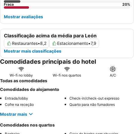
Fraca
20
%
Mostrar avaliações
Classificação acima da média para León
Restaurantes
•
8,2
Estacionamento
•
7,9
Mostrar mais classificações
Comodidades principais do hotel
Wi-fi no lobby
Wi-fi nos quartos
A/C
Todas as comodidades
Comodidades do alojamento
Entrada/lobby
Check-in/check-out expresso
Cofre na receção
Quarto para não fumadores
Mostrar mais
Comodidades nos quartos
Banheira
Casa de banho com chuveiro