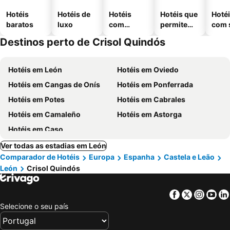
Hotéis
Hotéis de
Hotéis
Hotéis que
Hoté
baratos
luxo
com
permitem
com 
piscinas
animais
Destinos perto de Crisol Quindós
Hotéis em León
Hotéis em Oviedo
Hotéis em Cangas de Onís
Hotéis em Ponferrada
Hotéis em Potes
Hotéis em Cabrales
Hotéis em Camaleño
Hotéis em Astorga
Hotéis em Caso
Ver todas as estadias em León
Comparador de Hotéis
Europa
Espanha
Castela e Leão
León
Crisol Quindós
Facebook
Twitter
Insta
Yo
Selecione o seu país