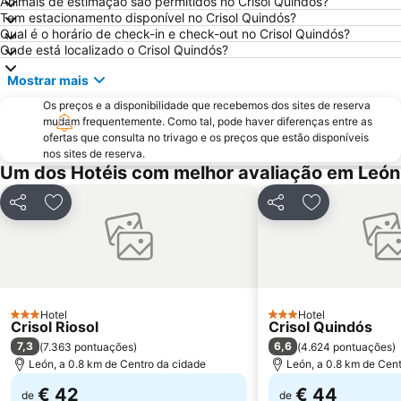
Animais de estimação são permitidos no Crisol Quindós?
Tem estacionamento disponível no Crisol Quindós?
Qual é o horário de check-in e check-out no Crisol Quindós?
Onde está localizado o Crisol Quindós?
Mostrar mais
Os preços e a disponibilidade que recebemos dos sites de reserva
mudam frequentemente. Como tal, pode haver diferenças entre as
ofertas que consulta no trivago e os preços que estão disponíveis
nos sites de reserva.
Um dos Hotéis com melhor avaliação em León
Partilhar
Adicionar aos favoritos
Partilhar
Adicionar aos
Hotel
Hotel
3 Estrelas
3 Estrelas
Crisol Riosol
Crisol Quindós
7,3
6,6
(
7.363 pontuações
)
(
4.624 pontuações
)
León, a 0.8 km de Centro da cidade
León, a 0.8 km de Cen
€ 42
€ 44
de
de