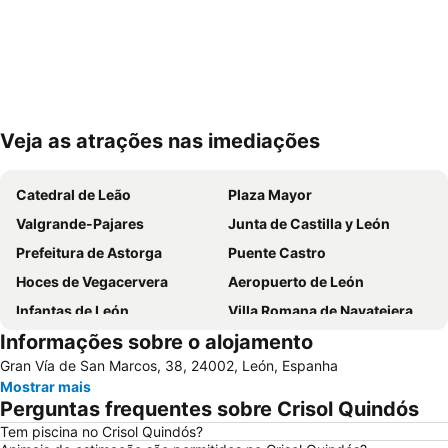
Veja as atrações nas imediações
Ampliar mapa
Catedral de Leão
Plaza Mayor
Valgrande-Pajares
Junta de Castilla y León
Prefeitura de Astorga
Puente Castro
Hoces de Vegacervera
Aeropuerto de León
Infantas de León
Villa Romana de Navatejera
Informações sobre o alojamento
San Esteban
Supernova Indie Weekend
Gran Vía de San Marcos, 38, 24002, León, Espanha
Bairro úmido / molhado
Termas romanas menores
Mostrar mais
Ayuntamiento
Perguntas frequentes sobre Crisol Quindós
Tem piscina no Crisol Quindós?