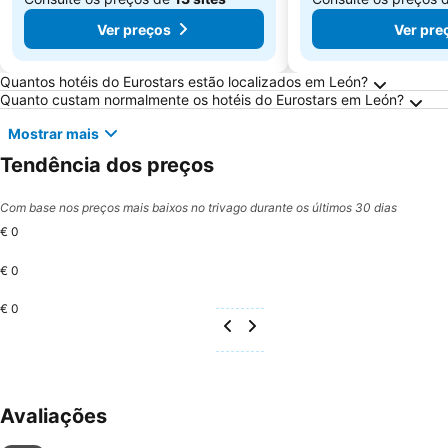
Ver preços
Ver pre
Perguntas Frequentes sobre León
Quantos hotéis do Eurostars estão localizados em León?
Quanto custam normalmente os hotéis do Eurostars em León?
Mostrar mais
Tendência dos preços
Com base nos preços mais baixos no trivago durante os últimos 30 dias
€ 0
€ 0
€ 0
Avaliações