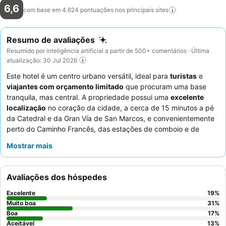
6,6
com base em 4.624 pontuações nos principais
sites
Resumo de avaliações
Resumido por inteligência artificial a partir de 500+ comentários · Última
atualização: 30 Jul 2026
Este hotel é um centro urbano versátil, ideal para
turistas
e
viajantes com orçamento limitado
que procuram uma base
tranquila, mas central. A propriedade possui uma
excelente
localização
no coração da cidade, a cerca de 15 minutos a pé
da Catedral e da Gran Vía de San Marcos, e convenientemente
perto do Caminho Francês, das estações de comboio e de
autocarro. Os hóspedes elogiam consistentemente os
Mostrar mais
funcionários do hotel
pela sua simpatia excecional e o
pequeno-almoço
, frequentemente descrito como excelente,
com uma seleção variada que inclui opções para hóspedes
Avaliações dos hóspedes
celíacos e um notável bolo de maçã. Para uma estadia mais
confortável, considere pedir um quarto que não dê para a rua
Excelente
19
%
para mitigar o ruído potencial.
Muito boa
31
%
Boa
17
%
Aceitável
13
%