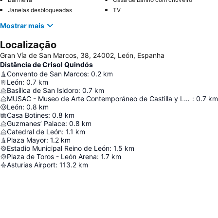
Janelas desbloqueadas
TV
Mostrar mais
Localização
Gran Vía de San Marcos, 38, 24002, León, Espanha
Distância de Crisol Quindós
Convento de San Marcos
:
0.2
km
León
:
0.7
km
Basílica de San Isidoro
:
0.7
km
MUSAC - Museo de Arte Contemporáneo de Castilla y León
:
0.7
km
León
:
0.8
km
Casa Botines
:
0.8
km
Guzmanes’ Palace
:
0.8
km
Catedral de León
:
1.1
km
Plaza Mayor
:
1.2
km
Estadio Municipal Reino de León
:
1.5
km
Plaza de Toros - León Arena
:
1.7
km
Asturias Airport
:
113.2
km