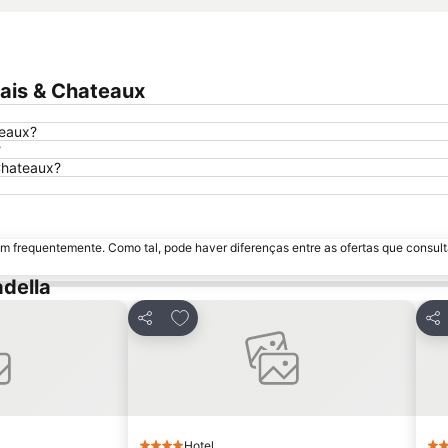
lais & Chateaux
teaux?
?
 Chateaux?
m frequentemente. Como tal, pode haver diferenças entre as ofertas que consult
della
avoritos
Adicionar aos favoritos
Partilhar
Par
Hotel