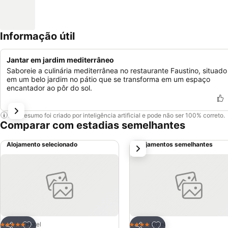
Informação útil
Jantar em jardim mediterrâneo
Saboreie a culinária mediterrânea no restaurante Faustino, situado
em um belo jardim no pátio que se transforma em um espaço
encantador ao pôr do sol.
Este resumo foi criado por inteligência artificial e pode não ser 100% correto.
Comparar com estadias semelhantes
Alojamento selecionado
Alojamentos semelhantes
próximo
Adicionar aos favoritos
Adicionar aos favor
Hotel
Hotel
5 Estrelas
4 Estrelas