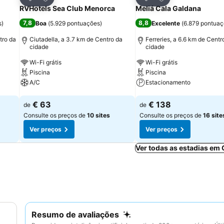
Partilhar
Partilhar
RVHotels Sea Club Menorca
Meliá Cala Galdana
7,8
8,8
s
)
Boa
(
5.929 pontuações
)
Excelente
(
6.879 pontua
tro da
Ciutadella, a 3.7 km de Centro da
Ferreries, a 6.6 km de Centr
cidade
cidade
Wi-Fi grátis
Wi-Fi grátis
Piscina
Piscina
A/C
Estacionamento
Ver preços
Ver preços
€ 63
€ 138
de
de
Consulte os preços de
10 sites
Consulte os preços de
16 site
Ver preços
Ver preços
Ver todas as estadias em 
Resumo de avaliações