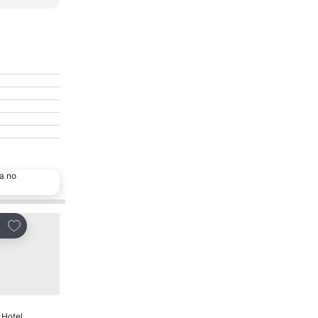
a no
Adicionar aos favoritos
Adicionar aos favor
tilhar
Partilhar
Hotel
Hotel