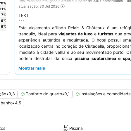
Resumido por inteligência artificial a partir de 900+ comentários · Úl
70
%
atualização: 30 Jul 2026
11
%
7
%
TEXT:
6
%
```
6
%
Este alojamento afiliado Relais & Châteaux é um refúgi
tranquilo, ideal para
viajantes de luxo
e
turistas
que pro
experiência autêntica e requintada. O hotel possui uma
localização central no coração de Ciutadella, proporcion
imediato à cidade velha e ao seu movimentado porto. O
podem desfrutar da única
piscina subterrânea e spa
tranquilo que inclui um banho turco, sauna e sala de
Mostrar mais
hóspedes elogiam consistentemente a equipa at
profissional, e o pequeno-almoço, servido num cenário
mágico, recebe grandes elogios pela sua frescura e vari
uma estadia mais tranquila, os hóspedes devem considera
ção
•
9,3
Conforto do quarto
•
9,1
Instalações e comodidade
um quarto virado para o jardim.
```
 banho
•
4,5
tos
Piscina