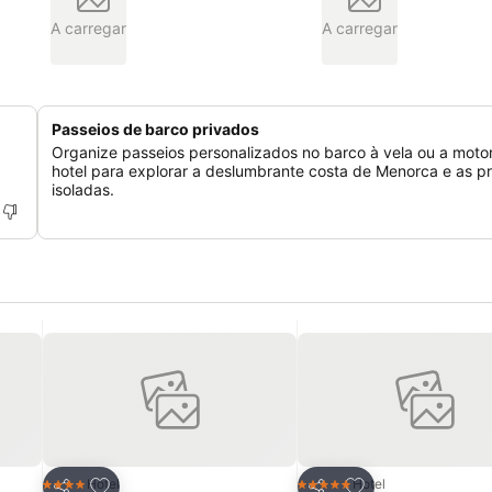
A carregar
A carregar
Passeios de barco privados
Organize passeios personalizados no barco à vela ou a moto
hotel para explorar a deslumbrante costa de Menorca e as pr
isoladas.
itos
Adicionar aos favoritos
Adicionar aos fav
Hotel
Hotel
4 Estrelas
5 Estrelas