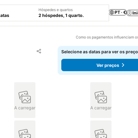
Hóspedes e quartos
PT · €
In
datas
2 hóspedes, 1 quarto.
Como os pagamentos influenciam os
Adicionar aos favoritos
Selecione as datas para ver os preço
Partilhar
Ver preços
A carregar
A carregar