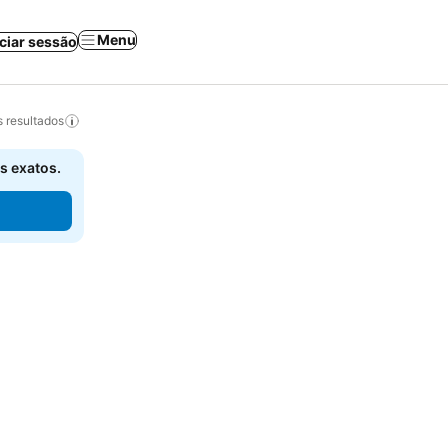
Menu
iciar sessão
 resultados
s exatos.