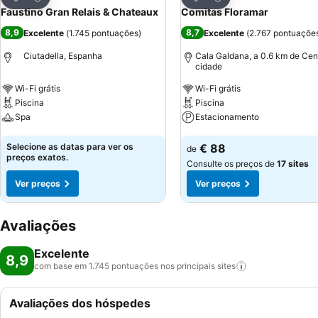
Partilhar
Partilhar
Faustino Gran Relais & Chateaux
Comitas Floramar
8,9
8,7
Excelente
(
1.745 pontuações
)
Excelente
(
2.767 pontuaçõe
Ciutadella, Espanha
Cala Galdana, a 0.6 km de Cen
cidade
Wi-Fi grátis
Wi-Fi grátis
Piscina
Piscina
Spa
Estacionamento
Ver preços
Ver preços
Selecione as datas para ver os
€ 88
de
preços exatos.
Consulte os preços de
17 sites
Ver preços
Ver preços
Avaliações
Excelente
8,9
com base em 1.745 pontuações nos principais
sites
Avaliações dos hóspedes