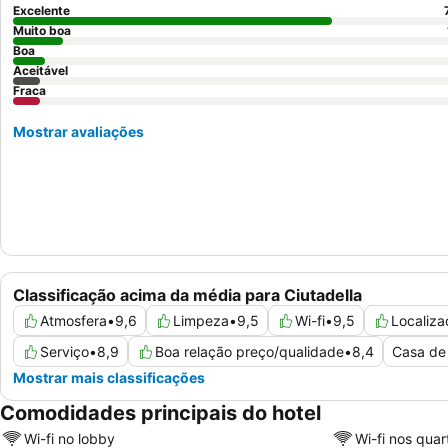
Excelente
Muito boa
Boa
Aceitável
Fraca
Mostrar avaliações
Classificação acima da média para Ciutadella
Atmosfera
•
9,6
Limpeza
•
9,5
Wi-fi
•
9,5
Localiza
Serviço
•
8,9
Boa relação preço/qualidade
•
8,4
Casa de
Mostrar mais classificações
Comodidades principais do hotel
Wi-fi no lobby
Wi-fi nos quar