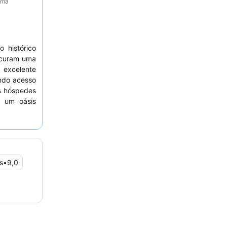
tima
o histórico
curam uma
 excelente
ando acesso
s hóspedes
, um oásis
 vapor. Os
enciosa e
 de jardim
edade. Para
r solicitar
s
•
9,0