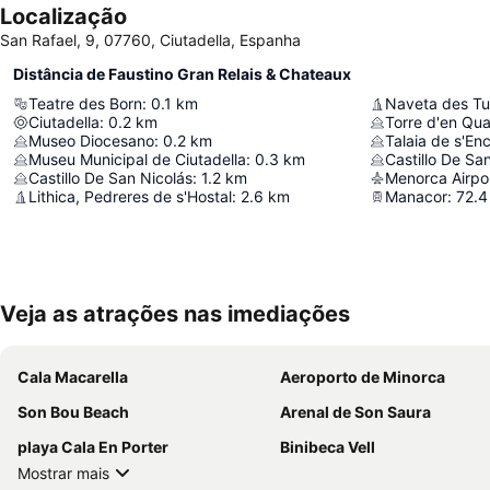
Localização
San Rafael, 9, 07760, Ciutadella, Espanha
Distância de Faustino Gran Relais & Chateaux
Teatre des Born
:
0.1
km
Naveta des T
Ciutadella
:
0.2
km
Torre d'en Qua
Museo Diocesano
:
0.2
km
Talaia de s'En
Museu Municipal de Ciutadella
:
0.3
km
Castillo De S
Castillo De San Nicolás
:
1.2
km
Menorca Airpo
Lithica, Pedreres de s'Hostal
:
2.6
km
Manacor
:
72.4
Veja as atrações nas imediações
Cala Macarella
Aeroporto de Minorca
Son Bou Beach
Arenal de Son Saura
playa Cala En Porter
Binibeca Vell
Mostrar mais