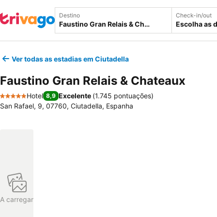
Destino
Check-in/out
Escolha as 
Ver todas as estadias em Ciutadella
Faustino Gran Relais & Chateaux
Hotel
Excelente
(
1.745 pontuações
)
8,9
5 Estrelas
San Rafael, 9, 07760, Ciutadella, Espanha
A carregar