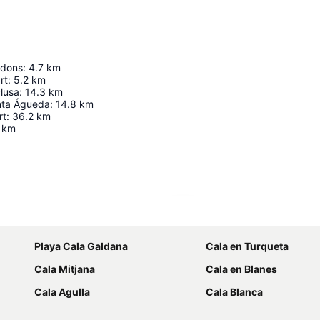
udons
:
4.7
km
rt
:
5.2
km
clusa
:
14.3
km
anta Águeda
:
14.8
km
rt
:
36.2
km
km
Ampliar mapa
Playa Cala Galdana
Cala en Turqueta
Cala Mitjana
Cala en Blanes
Cala Agulla
Cala Blanca