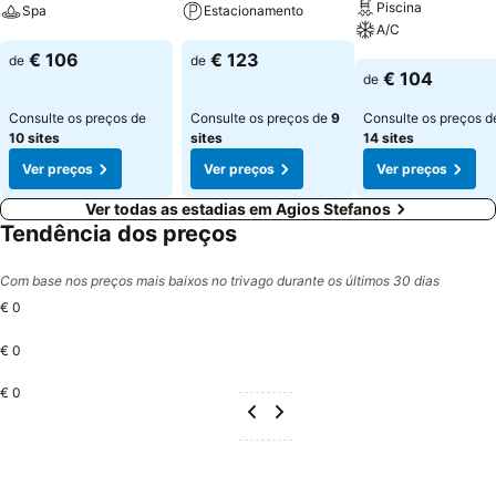
Piscina
Spa
Estacionamento
A/C
Ver preços
Ver preços
€ 106
€ 123
de
de
Ver preços
€ 104
de
Consulte os preços de
Consulte os preços de
9
Consulte os preços d
10 sites
sites
14 sites
Ver preços
Ver preços
Ver preços
Ver todas as estadias em Agios Stefanos
Tendência dos preços
Com base nos preços mais baixos no trivago durante os últimos 30 dias
€ 0
€ 0
€ 0