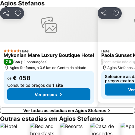
Agios Stefanos
Partilhar
Adicionar aos favoritos
Partilhar
Adiciona
Hotel
Hotel
5 Estrelas
Mykonian Mare Luxury Boutique Hotel
Paola Sunset
7,9
/
Boa
(
11 pontuações
)
Pontuação não dis
Agios Stefanos, a 0.6 km de Centro da cidade
Agios Stefanos, 
Selecione as d
€ 458
de
preços exatos
Consulte os preços de
1 site
Ver
Ver preços
Ver todas as estadias em Agios Stefanos
Outras estadias em Agios Stefanos