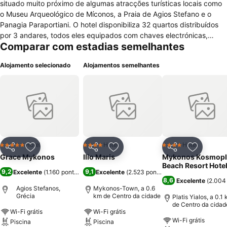
situado muito próximo de algumas atracções turísticas locais como
o Museu Arqueológico de Míconos, a Praia de Agios Stefano e o
Panagia Paraportiani. O hotel disponibiliza 32 quartos distribuídos
por 3 andares, todos eles equipados com chaves electrónicas,
Comparar com estadias semelhantes
cofre, ferro e tábua de passar, kit de costura, chinelos, espelho,
janelas com vista, acesso á internet, WC privado, leitor de DVD, mini
Alojamento selecionado
Alojamentos semelhantes
bar, roupões de banho, serviço de despertar, serviço de massagem,
telefone, voice mail, roupas de cama premium, secador de cabelo,
serviço de limpeza diário e TV com canais por satélite. Para
comodidade dos hóspedes, o hotel conta com elevador, acesso á
internet e ar condicionado nas zonas comuns, assistência turística,
estacionamento gratuito, serviço de quarto, bagageiro, lavandaria,
pequeno almoço de cortesia, porteiro, serviço de babysitter,
transporte de e para o aeroporto, check-in expresso, câmbio e
Hotel
Hotel
Hotel
5 Estrelas
4 Estrelas
4 Estrelas
Partilhar
Adicionar aos favoritos
Partilhar
Adicionar aos favoritos
Partilhar
Adicionar
concierge. Para momentos de lazer conta com bar lounge, pátio,
Grace Mykonos
Ilio Maris
Mykonos Kosmopl
restaurante, TV no lobby, piscina exterior com bar, tratamento SPA,
Beach Resort Hote
9,2
9,1
Excelente
(
1.160 pontuações
)
Excelente
(
2.523 pontuações
)
academia, health club, serviços de beleza e jornais de cortesia.
8,6
Excelente
(
2.004
Agios Stefanos,
Mykonos-Town, a 0.6
Grécia
km de Centro da cidade
Platis Yialos, a 0.1
de Centro da cidad
Wi-Fi grátis
Wi-Fi grátis
Wi-Fi grátis
Piscina
Piscina