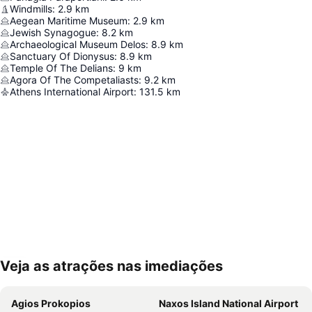
Windmills
:
2.9
km
Aegean Maritime Museum
:
2.9
km
Jewish Synagogue
:
8.2
km
Archaeological Museum Delos
:
8.9
km
Sanctuary Of Dionysus
:
8.9
km
Temple Of The Delians
:
9
km
Agora Of The Competaliasts
:
9.2
km
Athens International Airport
:
131.5
km
Veja as atrações nas imediações
Ampliar mapa
Agios Prokopios
Naxos Island National Airport