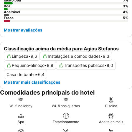
Muito boa
7
%
Boa
3
%
Aceitável
4
%
Fraca
5
%
Mostrar avaliações
Classificação acima da média para Agios Stefanos
Limpeza
•
9,6
Instalações e comodidades
•
9,3
Pequeno-almoço
•
8,9
Transportes públicos
•
8,0
Casa de banho
•
6,4
Mostrar mais classificações
Comodidades principais do hotel
Wi-fi no lobby
Wi-fi nos quartos
Piscina
Spa
Estacionamento
Aceita animais