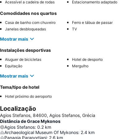
Acessível a cadeira de rodas
Estacionamento adaptado
Comodidades nos quartos
Casa de banho com chuveiro
Ferro e tábua de passar
Janelas desbloqueadas
TV
Mostrar mais
Instalações desportivas
Aluguer de bicicletas
Hotel de desporto
Equitação
Mergulho
Mostrar mais
Tema/tipo de hotel
Hotel próximo do aeroporto
Localização
Agios Stefanos, 84600, Agios Stefanos, Grécia
Distância de Grace Mykonos
Agios Stefanos
:
0.2
km
Archaeological Museum Of Mykonos
:
2.4
km
Panagia Paraportiani
:
2.6
km