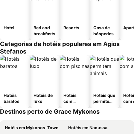
Hotel
Bed and
Resorts
Casa de
Apar
breakfasts
hóspedes
Categorias de hotéis populares em Agios
Stefanos
Hotéis
Hotéis de
Hotéis
Hotéis que
Hoté
baratos
luxo
com
permitem
com 
piscinas
animais
Destinos perto de Grace Mykonos
Hotéis em Mykonos-Town
Hotéis em Naoussa