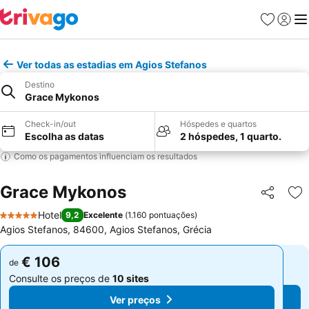
Favoritos
Iniciar
Me
Ver todas as estadias em Agios Stefanos
Destino
Grace Mykonos
Check-in/out
Hóspedes e quartos
Escolha as datas
2 hóspedes, 1 quarto.
Como os pagamentos influenciam os resultados
Grace Mykonos
Partilhar
Ad
Hotel
9,2
Excelente
(
1.160 pontuações
)
5 Estrelas
Agios Stefanos, 84600, Agios Stefanos, Grécia
€ 106
€ 106
de
de
Consulte os preços de
10 sites
Consulte os preços de
10 sites
Ver preços
Ver preços