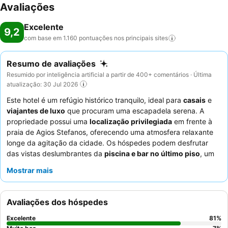
Avaliações
Excelente
9,2
com base em 1.160 pontuações nos principais
sites
Resumo de avaliações
Resumido por inteligência artificial a partir de 400+ comentários · Última
atualização: 30 Jul 2026
Este hotel é um refúgio histórico tranquilo, ideal para
casais
e
viajantes de luxo
que procuram uma escapadela serena. A
propriedade possui uma
localização privilegiada
em frente à
praia de Agios Stefanos, oferecendo uma atmosfera relaxante
longe da agitação da cidade. Os hóspedes podem desfrutar
das vistas deslumbrantes da
piscina e bar no último piso
, um
verdadeiro destaque. O calor excecional e a atenção do
staff
Mostrar mais
são consistentemente elogiados, assim como o delicioso e
variado
pequeno-almoço à la carte
. Para uma experiência
verdadeiramente indulgente, considere reservar um quarto com
Avaliações dos hóspedes
varanda privada e jacuzzi.
Excelente
81
%