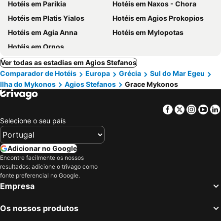
Hotéis em Parikia
Hotéis em Naxos - Chora
Hotéis em Platis Yialos
Hotéis em Agios Prokopios
Hotéis em Agia Anna
Hotéis em Mylopotas
Hotéis em Ornos
Ver todas as estadias em Agios Stefanos
Comparador de Hotéis
Europa
Grécia
Sul do Mar Egeu
Ilha do Mykonos
Agios Stefanos
Grace Mykonos
Facebook
Twitter
Insta
Yo
Selecione o seu país
Adicionar no Google
Encontre facilmente os nossos
resultados: adicione o trivago como
fonte preferencial no Google.
Empresa
Os nossos produtos