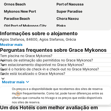
Ornos Beach
Port of Naoussa
Mykonos New Port
Super Paradise
Paradise Beach
Chora Naxou
Old Port of Mykonos City
Plaka
Informações sobre o alojamento
Kalo Livadi
Mykonos Island National Airport
Agios Stefanos, 84600, Agios Stefanos, Grécia
Psarou Beach
Paranga Beach
Mostrar mais
Syros Port
Traditional Settlement of Mykonos
Perguntas frequentes sobre Grace Mykonos
Elia
Agia Thalassa
Tem piscina no Grace Mykonos?
Animais de estimação são permitidos no Grace Mykonos?
Mylos
1. Antanaklasis Music Festival Mykonos
Tem estacionamento disponível no Grace Mykonos?
Marco Polo
Agrari
Qual é o horário de check-in e check-out no Grace Mykonos?
Onde está localizado o Grace Mykonos?
Chalandriani
Panagia Filotitisa
Mostrar mais
Os preços e a disponibilidade que recebemos dos sites de reserva
mudam frequentemente. Como tal, pode haver diferenças entre as
ofertas que consulta no trivago e os preços que estão disponíveis
nos sites de reserva.
Um dos Hotéis com melhor avaliação em