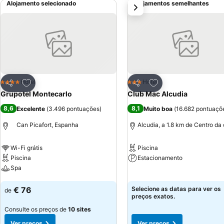
Alojamento selecionado
Alojamentos semelhantes
próximo
ar-condicionado e janelas com vistas específicas.
Adicionar aos favoritos
Adicionar aos favor
Hotel
Hotel
4 Estrelas
3 Estrelas
Partilhar
Partilhar
Grupotel Montecarlo
Club Mac Alcudia
8,6
8,1
Excelente
(
3.496 pontuações
)
Muito boa
(
16.682 pontuaçõ
Can Picafort, Espanha
Alcudia, a 1.8 km de Centro da
Wi-Fi grátis
Piscina
Piscina
Estacionamento
Spa
Ver preços
Ver preços
€ 76
Selecione as datas para ver os
de
preços exatos.
Consulte os preços de
10 sites
Ver preços
Ver preços