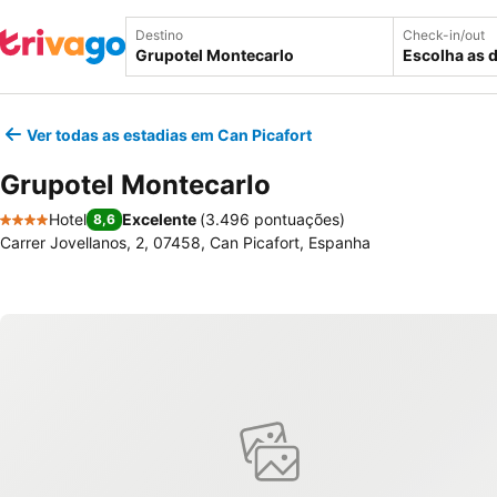
Destino
Check-in/out
Escolha as 
Ver todas as estadias em Can Picafort
Grupotel Montecarlo
Hotel
Excelente
(
3.496 pontuações
)
8,6
4 Estrelas
Carrer Jovellanos, 2, 07458, Can Picafort, Espanha