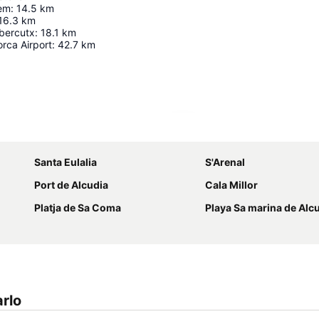
lem
:
14.5
km
16.3
km
bercutx
:
18.1
km
rca Airport
:
42.7
km
Ampliar mapa
Santa Eulalia
S'Arenal
Port de Alcudia
Cala Millor
Platja de Sa Coma
Playa Sa marina de Alc
rlo