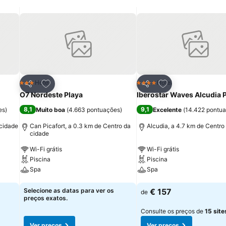
itos
Adicionar aos favoritos
Adicionar aos fav
Hotel
Hotel
3 Estrelas
4 Estrelas
Partilhar
Partilhar
O7 Nordeste Playa
Iberostar Waves Alcudia 
8,1
9,1
es
)
Muito boa
(
4.663 pontuações
)
Excelente
(
14.422 pontu
 cidade
Can Picafort, a 0.3 km de Centro da
Alcudia, a 4.7 km de Centro
cidade
Wi-Fi grátis
Wi-Fi grátis
Piscina
Piscina
Spa
Spa
Ver preços
Ver preços
Selecione as datas para ver os
€ 157
de
preços exatos.
Consulte os preços de
15 site
Ver preços
Ver preços