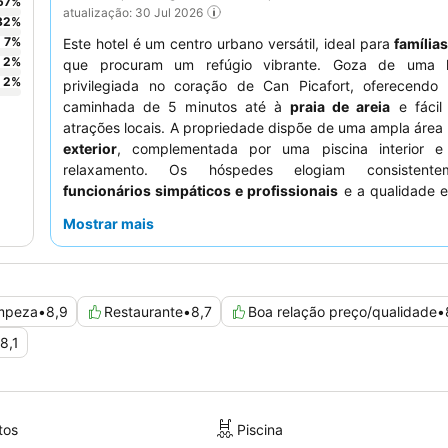
57
%
atualização: 30 Jul 2026
32
%
7
%
Este hotel é um centro urbano versátil, ideal para
família
2
%
que procuram um refúgio vibrante. Goza de uma lo
2
%
privilegiada no coração de Can Picafort, oferecendo
caminhada de 5 minutos até à
praia de areia
e fácil
atrações locais. A propriedade dispõe de uma ampla área
exterior
, complementada por uma piscina interior 
relaxamento. Os hóspedes elogiam consistent
funcionários simpáticos e profissionais
e a qualidade e
excecionais dos buffets de pequeno-almoço e jantar
Mostrar mais
experiência verdadeiramente relaxante, considere r
quarto com
varanda
para vistas panorâmicas.
mpeza
•
8,9
Restaurante
•
8,7
Boa relação preço/qualidade
•
8,1
tos
Piscina