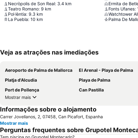
Necròpolis de Son Real
:
3.4
km
Ermita de Bet
Teatro Romano
:
9
km
Fonts Ufanes
:
Pol·lèntia
:
9.3
km
Watchtower Al
La Puebla
:
10
km
Palma De Mallo
Veja as atrações nas imediações
Aeroporto de Palma de Mallorca
El Arenal - Playa de Palma
Platja d'Alcudia
Playa de Palma
Port de Pollença
Can Pastilla
Mostrar mais
Informações sobre o alojamento
Carrer Jovellanos, 2, 07458, Can Picafort, Espanha
Mostrar mais
Perguntas frequentes sobre Grupotel Monteca
Tem piscina no Grupotel Montecarlo?