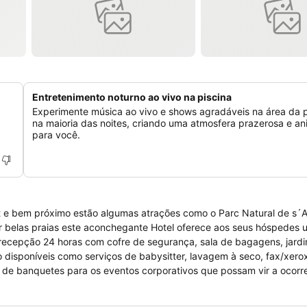
Entretenimento noturno ao vivo na piscina
Experimente música ao vivo e shows agradáveis na área da p
na maioria das noites, criando uma atmosfera prazerosa e a
para você.
t e bem próximo estão algumas atrações como o Parc Natural de s´A
por belas praias este aconchegante Hotel oferece aos seus hóspedes 
recepção 24 horas com cofre de segurança, sala de bagagens, jardi
o disponíveis como serviços de babysitter, lavagem à seco, fax/xero
os de banquetes para os eventos corporativos que possam vir a ocorr
de fitness, mesa de ping pong, mini golfe, jacuzzi e uma ampla pisci
rto e são equipados com Tv a cabo, telefones com chamadas locais 