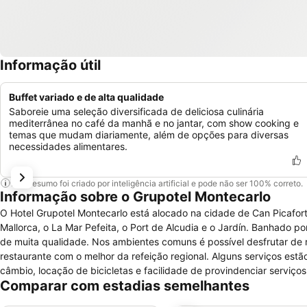
Informação útil
Buffet variado e de alta qualidade
Saboreie uma seleção diversificada de deliciosa culinária
mediterrânea no café da manhã e no jantar, com show cooking e
temas que mudam diariamente, além de opções para diversas
necessidades alimentares.
Este resumo foi criado por inteligência artificial e pode não ser 100% correto.
Informação sobre o Grupotel Montecarlo
O Hotel Grupotel Montecarlo está alocado na cidade de Can Picafor
Mallorca, o La Mar Pefeita, o Port de Alcudia e o Jardín. Banhado 
de muita qualidade. Nos ambientes comuns é possível desfrutar de 
restaurante com o melhor da refeição regional. Alguns serviços estã
câmbio, locação de bicicletas e facilidade de provindenciar serviç
Comparar com estadias semelhantes
espaços destinados a isso. Para o lazer o Hotel oferece sauna, sala 
Finalizando os quartos deste estabelecimento oferecem muito confo