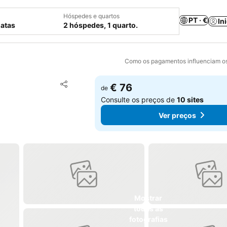
Hóspedes e quartos
PT · €
In
datas
2 hóspedes, 1 quarto.
Como os pagamentos influenciam os
Adicionar aos favoritos
€ 76
de
Partilhar
Consulte os preços de
10 sites
Ver preços