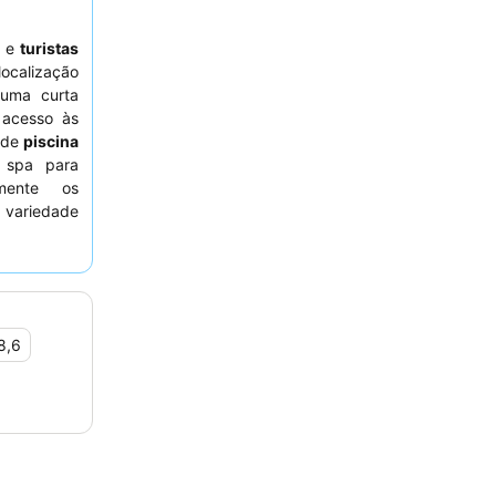
s
e
turistas
calização
 uma curta
 acesso às
 de
piscina
e spa para
emente os
 variedade
. Para uma
eservar um
8,6