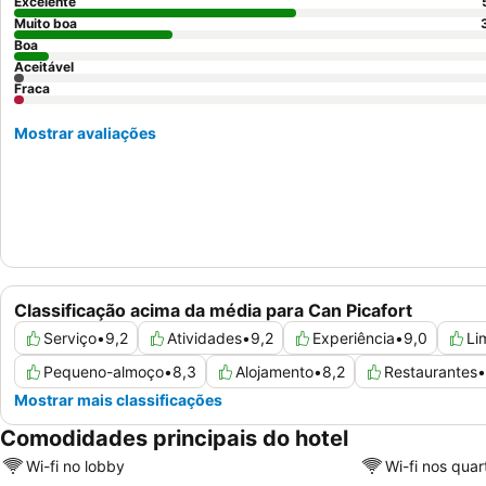
Excelente
Muito boa
Boa
Aceitável
Fraca
Mostrar avaliações
Classificação acima da média para Can Picafort
Serviço
•
9,2
Atividades
•
9,2
Experiência
•
9,0
Li
Pequeno-almoço
•
8,3
Alojamento
•
8,2
Restaurantes
•
Mostrar mais classificações
Comodidades principais do hotel
Wi-fi no lobby
Wi-fi nos quar