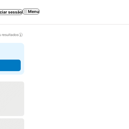
Menu
iciar sessão
 resultados