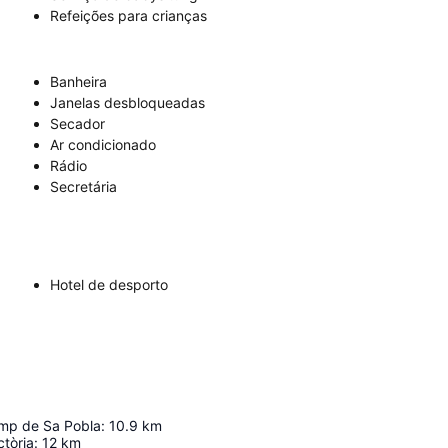
Refeições para crianças
Banheira
Janelas desbloqueadas
Secador
Ar condicionado
Rádio
Secretária
Hotel de desporto
mp de Sa Pobla
:
10.9
km
ctòria
:
12
km